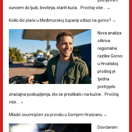
suncem do ljudi, životinja, starih kuća…
Pročitaj više…
→
Koliki dio plaće u Međimurskoj županiji odlazi na gorivo?
→
Nova analiza
otkriva
regionalne
razlike Gorivo
u Hrvatskoj
prošlog je
tjedna
pretrpjelo
značajna poskupljenja, što se preslikalo i na kućne…
Pročitaj
više…
→
Mladić osumnjičen za provalu u Gornjem Hrašćanu
→
Dovršenim