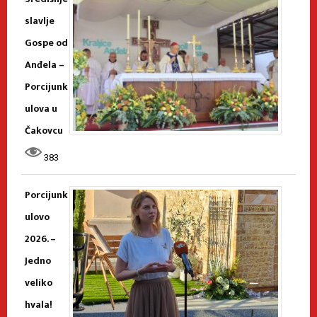
slavlje
Gospe od
Anđela –
Porcijunk
ulova u
Čakovcu
383
Porcijunk
ulovo
2026. –
Jedno
veliko
hvala!