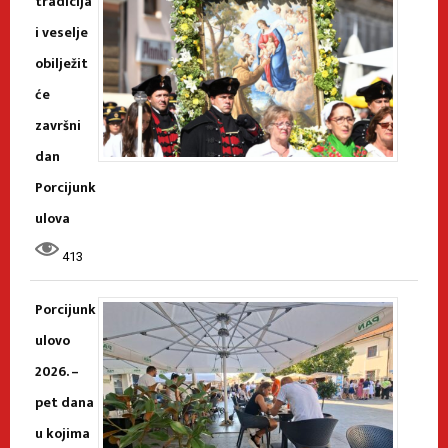
tradicija
i veselje
obilježit
će
završni
dan
Porcijunk
ulova
413
Porcijunk
ulovo
2026. –
pet dana
u kojima