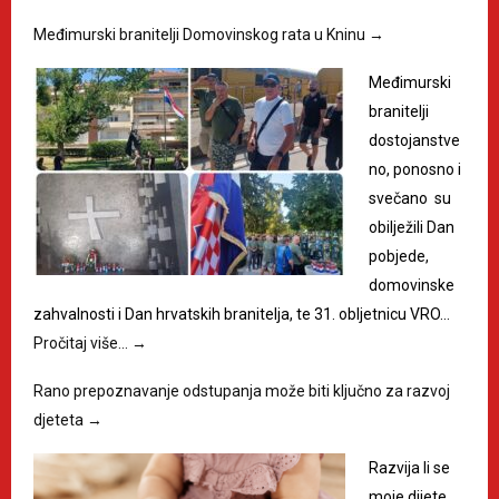
Međimurski branitelji Domovinskog rata u Kninu
→
Međimurski
branitelji
dostojanstve
no, ponosno i
svečano su
obilježili Dan
pobjede,
domovinske
zahvalnosti i Dan hrvatskih branitelja, te 31. obljetnicu VRO…
Pročitaj više…
→
Rano prepoznavanje odstupanja može biti ključno za razvoj
djeteta
→
Razvija li se
moje dijete