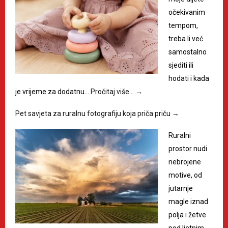
očekivanim
tempom,
treba li već
samostalno
sjediti ili
hodati i kada
je vrijeme za dodatnu…
Pročitaj više…
→
Pet savjeta za ruralnu fotografiju koja priča priču
→
Ruralni
prostor nudi
nebrojene
motive, od
jutarnje
magle iznad
polja i žetve
pod ljetnim