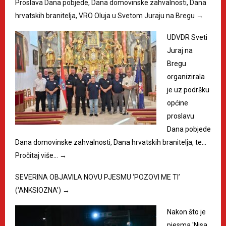
Proslava Dana pobjede, Dana domovinske zahvalnosti, Dana
hrvatskih branitelja, VRO Oluja u Svetom Juraju na Bregu
→
UDVDR Sveti
Juraj na
Bregu
organizirala
je uz podršku
općine
proslavu
Dana pobjede
Dana domovinske zahvalnosti, Dana hrvatskih branitelja, te…
Pročitaj više…
→
SEVERINA OBJAVILA NOVU PJESMU ‘POZOVI ME TI’
(‘ANKSIOZNA’)
→
Nakon što je
pjesma 'Nisa