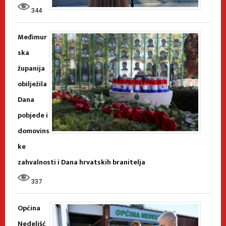
344
Međimur
ska
županija
obilježila
Dana
pobjede i
domovins
ke
zahvalnosti i Dana hrvatskih branitelja
337
Općina
Nedelišć