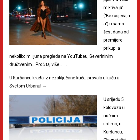
m kriva ja'
('Bezosjećajn
a') u samo
šest dana od
premijere
prikupila
nekoliko milijuna pregleda na YouTubeu, Severininim
društvenim…
Pročitaj više…
→
U Kuršancu krađa iz nezaključane kuće, provala u kuću u
Svetom Urbanu!
→
U srijedu 5.
kolovoza u
noćnim
satima, u
Kuršancu,
Glavnoj ulici,