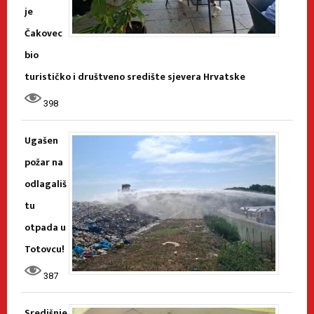
je
Čakovec
bio
turističko i društveno središte sjevera Hrvatske
398
Ugašen
požar na
odlagališ
tu
otpada u
Totovcu!
387
Središnje