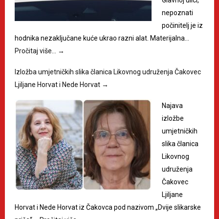
nepoznati
počinitelj je iz
hodnika nezaključane kuće ukrao razni alat. Materijalna…
Pročitaj više…
→
Izložba umjetničkih slika članica Likovnog udruženja Čakovec
Ljiljane Horvat i Nede Horvat
→
Najava
izložbe
umjetničkih
slika članica
Likovnog
udruženja
Čakovec
Ljiljane
Horvat i Nede Horvat iz Čakovca pod nazivom „Dvije slikarske