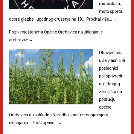
motocikala,
moto sporta,
dobre glazbe i ugodnog druženja na 19.…
Pročitaj više…
→
Poziv mještanima Općine Orehovica na uklanjanje
ambrozije
→
Obavještavaj
u se vlasnici ili
posjednici
poljoprivredn
og i drugog
zemljišta na
području
općine
Orehovica da sukladno Naredbi o poduzimanju mjera
uklanjanja…
Pročitaj više…
→