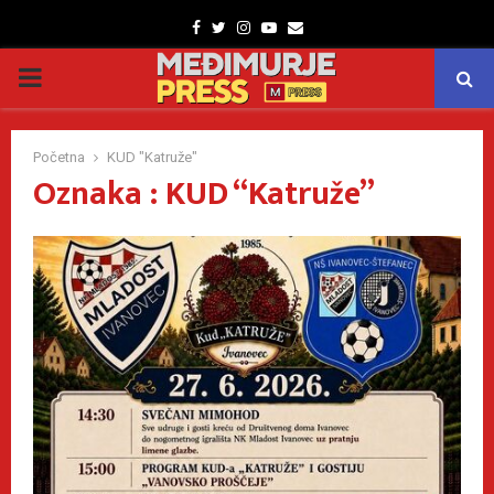
Facebook
Twitter
Instagram
Youtube
Email
PRIMARY
MENU
Početna
KUD "Katruže"
Oznaka : KUD “Katruže”