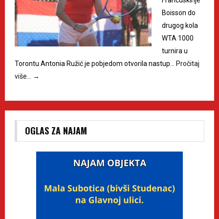
Boisson do
drugog kola
WTA 1000
turnira u
Torontu Antonia Ružić je pobjedom otvorila nastup…
Pročitaj
više…
→
OGLAS ZA NAJAM