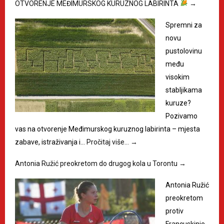
OTVORENJE MEĐIMURSKOG KURUZNOG LABIRINTA
→
Spremni za
novu
pustolovinu
među
visokim
stabljikama
kuruze?
Pozivamo
vas na otvorenje Međimurskog kuruznog labirinta – mjesta
zabave, istraživanja i…
Pročitaj više…
→
Antonia Ružić preokretom do drugog kola u Torontu
→
Antonia Ružić
preokretom
protiv
Francuskinje