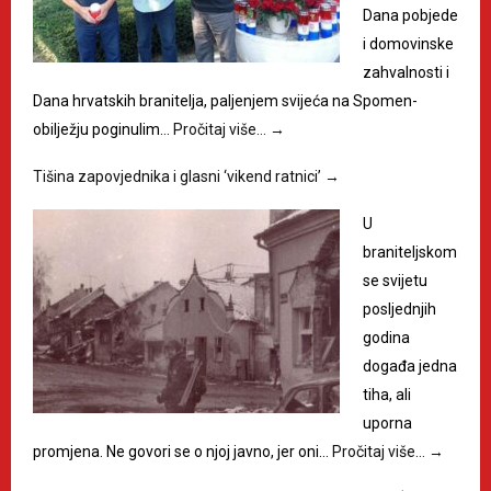
Dana pobjede
i domovinske
zahvalnosti i
Dana hrvatskih branitelja, paljenjem svijeća na Spomen-
obilježju poginulim…
Pročitaj više…
→
Tišina zapovjednika i glasni ‘vikend ratnici’
→
U
braniteljskom
se svijetu
posljednjih
godina
događa jedna
tiha, ali
uporna
promjena. Ne govori se o njoj javno, jer oni…
Pročitaj više…
→