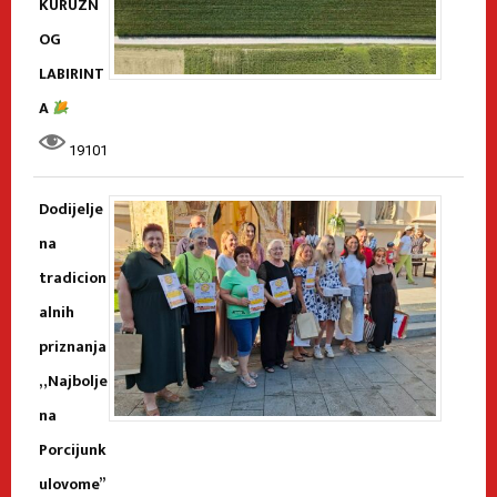
KURUZN
OG
LABIRINT
A
19101
Dodijelje
na
tradicion
alnih
priznanja
„Najbolje
na
Porcijunk
ulovome”