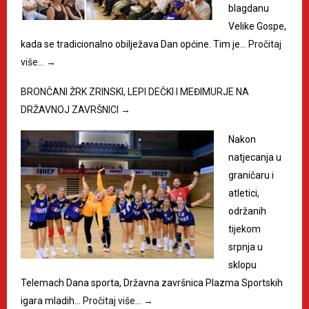
blagdanu
Velike Gospe,
kada se tradicionalno obilježava Dan općine. Tim je…
Pročitaj
više…
→
BRONČANI ŽRK ZRINSKI, LEPI DEČKI I MEĐIMURJE NA
DRŽAVNOJ ZAVRŠNICI
→
Nakon
natjecanja u
graničaru i
atletici,
održanih
tijekom
srpnja u
sklopu
Telemach Dana sporta, Državna završnica Plazma Sportskih
igara mladih…
Pročitaj više…
→