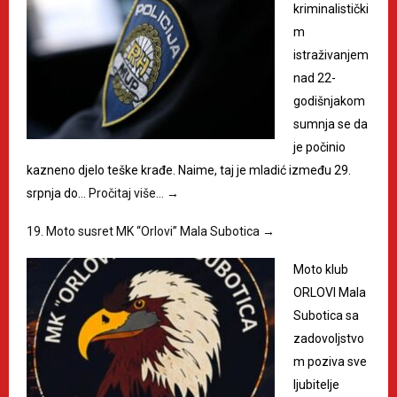
kriminalistički
m
istraživanjem
nad 22-
godišnjakom
sumnja se da
je počinio
kazneno djelo teške krađe. Naime, taj je mladić između 29.
srpnja do…
Pročitaj više…
→
19. Moto susret MK “Orlovi” Mala Subotica
→
Moto klub
ORLOVI Mala
Subotica sa
zadovoljstvo
m poziva sve
ljubitelje