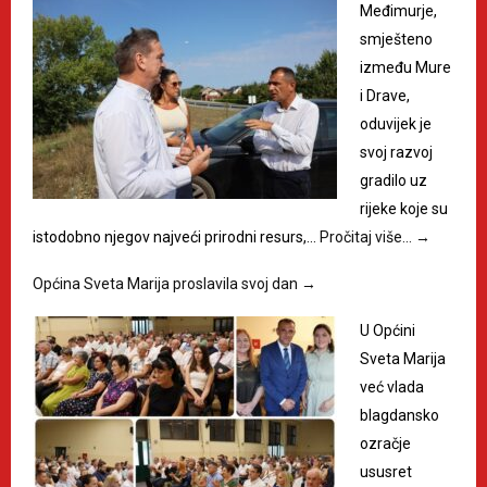
Međimurje,
smješteno
između Mure
i Drave,
oduvijek je
svoj razvoj
gradilo uz
rijeke koje su
istodobno njegov najveći prirodni resurs,…
Pročitaj više…
→
Općina Sveta Marija proslavila svoj dan
→
U Općini
Sveta Marija
već vlada
blagdansko
ozračje
ususret