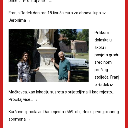
priče“,…
Pročitaj više…
→
Franjo Radek donirao 18 tisuća eura za obnovu kipa sv.
Jeronima
→
Prilikom
dolaska u
školu ili
posjeta gradu
sredinom
prošlog
stoljeća, Franj
o Radek iz
Mačkovca, kao lokaciju susreta s prijateljima ili kao mjesto…
Pročitaj više…
→
Kuršanec proslavio Dan mjesta i 559. obljetnicu prvog pisanog
spomena
→