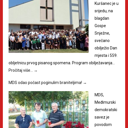
Kuršanec je u
srijedu, na
blagdan
Gospe
Snježne,
svečano
obilježio Dan
mjesta i 559.
obljetnicu prvog pisanog spomena. Program obilježavanja…
Pročitaj više…
→
MDS odao počast poginulim braniteljima!
→
MDS,
Međimurski
demokratski
savez je
povodom