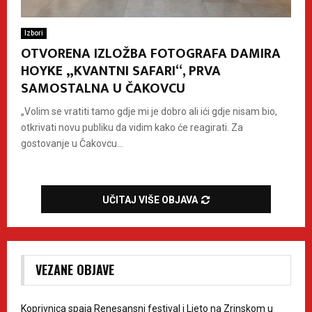
Izbori
OTVORENA IZLOŽBA FOTOGRAFA DAMIRA
HOYKE „KVANTNI SAFARI“, PRVA
SAMOSTALNA U ČAKOVCU
„Volim se vratiti tamo gdje mi je dobro ali ići gdje nisam bio,
otkrivati novu publiku da vidim kako će reagirati. Za
gostovanje u Čakovcu...
UČITAJ VIŠE OBJAVA
VEZANE OBJAVE
Koprivnica spaja Renesansni festival i Ljeto na Zrinskom u