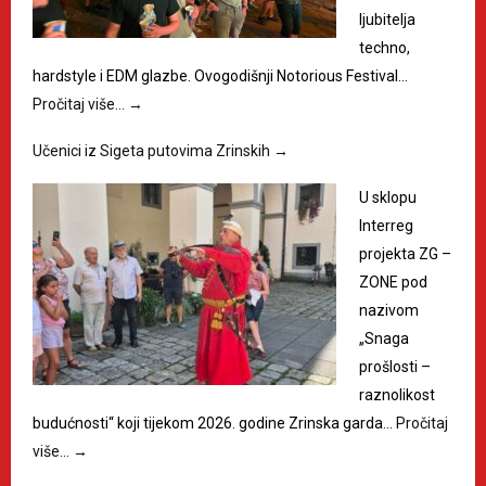
ljubitelja
techno,
hardstyle i EDM glazbe. Ovogodišnji Notorious Festival…
Pročitaj više…
→
Učenici iz Sigeta putovima Zrinskih
→
U sklopu
Interreg
projekta ZG –
ZONE pod
nazivom
„Snaga
prošlosti –
raznolikost
budućnosti“ koji tijekom 2026. godine Zrinska garda…
Pročitaj
više…
→