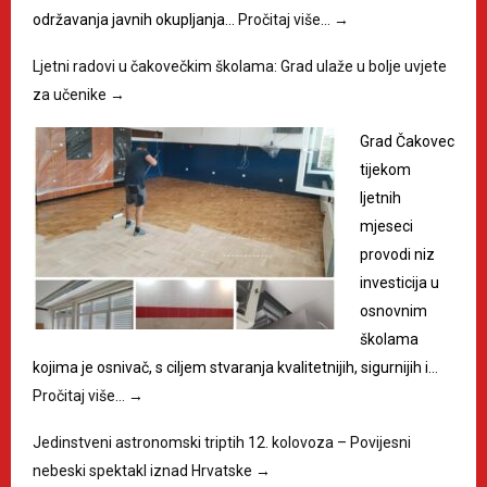
održavanja javnih okupljanja…
Pročitaj više…
→
Ljetni radovi u čakovečkim školama: Grad ulaže u bolje uvjete
za učenike
→
Grad Čakovec
tijekom
ljetnih
mjeseci
provodi niz
investicija u
osnovnim
školama
kojima je osnivač, s ciljem stvaranja kvalitetnijih, sigurnijih i…
Pročitaj više…
→
Jedinstveni astronomski triptih 12. kolovoza – Povijesni
nebeski spektakl iznad Hrvatske
→