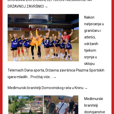
DRŽAVNOJ ZAVRŠNICI
→
Nakon
natjecanja u
graničaru i
atletici,
održanih
tijekom
srpnja u
sklopu
Telemach Dana sporta, Državna završnica Plazma Sportskih
igara mladih…
Pročitaj više…
→
Međimurski branitelji Domovinskog rata u Kninu
→
Međimurski
branitelji
dostojanstve