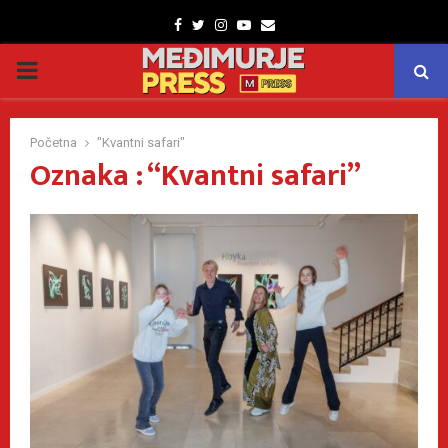
Facebook
Twitter
Instagram
Youtube
Email
PRIMARY
MENU
Početna
"Kvantni safari"
Oznaka : “Kvantni safari”