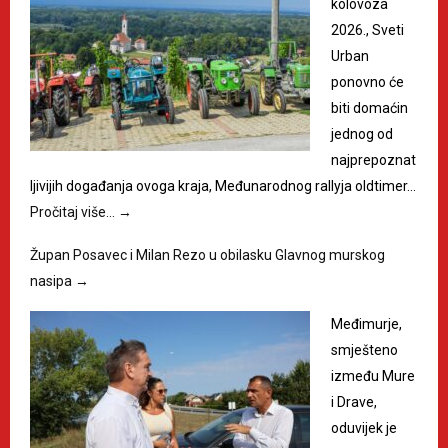
kolovoza
2026., Sveti
Urban
ponovno će
biti domaćin
jednog od
najprepoznat
ljivijih događanja ovoga kraja, Međunarodnog rallyja oldtimer…
Pročitaj više…
→
Župan Posavec i Milan Rezo u obilasku Glavnog murskog
nasipa
→
Međimurje,
smješteno
između Mure
i Drave,
oduvijek je