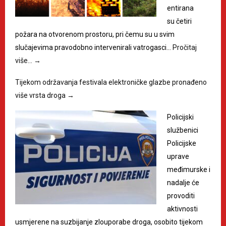
entirana
su četiri
požara na otvorenom prostoru, pri čemu su u svim
slučajevima pravodobno intervenirali vatrogasci…
Pročitaj
više…
→
Tijekom održavanja festivala elektroničke glazbe pronađeno
više vrsta droga
→
Policijski
službenici
Policijske
uprave
međimurske i
nadalje će
provoditi
aktivnosti
usmjerene na suzbijanje zlouporabe droga, osobito tijekom