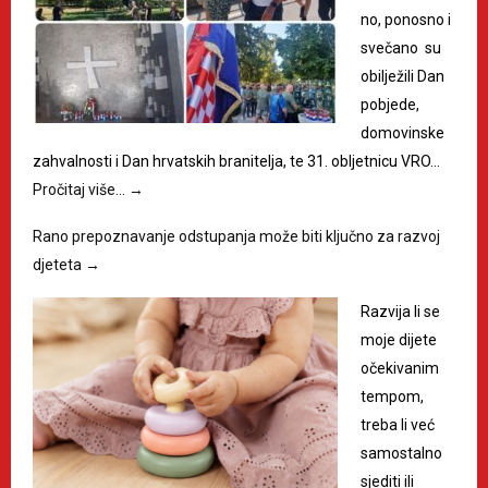
no, ponosno i
svečano su
obilježili Dan
pobjede,
domovinske
zahvalnosti i Dan hrvatskih branitelja, te 31. obljetnicu VRO…
Pročitaj više…
→
Rano prepoznavanje odstupanja može biti ključno za razvoj
djeteta
→
Razvija li se
moje dijete
očekivanim
tempom,
treba li već
samostalno
sjediti ili