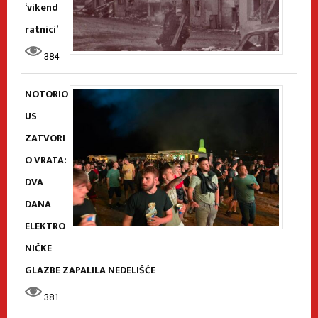
‘vikend
ratnici’
384
NOTORIO
US
ZATVORI
O VRATA:
DVA
DANA
ELEKTRO
NIČKE
GLAZBE ZAPALILA NEDELIŠĆE
381