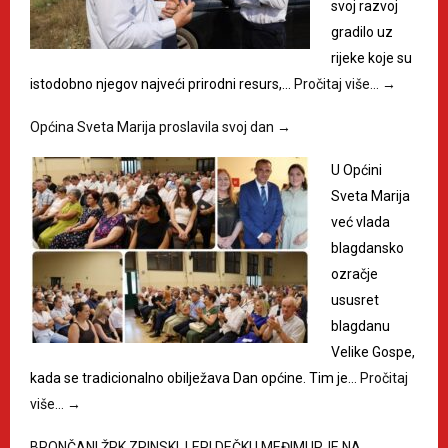
svoj razvoj
gradilo uz
rijeke koje su
istodobno njegov najveći prirodni resurs,…
Pročitaj više…
→
Općina Sveta Marija proslavila svoj dan
→
U Općini
Sveta Marija
već vlada
blagdansko
ozračje
ususret
blagdanu
Velike Gospe,
kada se tradicionalno obilježava Dan općine. Tim je…
Pročitaj
više…
→
BRONČANI ŽRK ZRINSKI, LEPI DEČKI I MEĐIMURJE NA