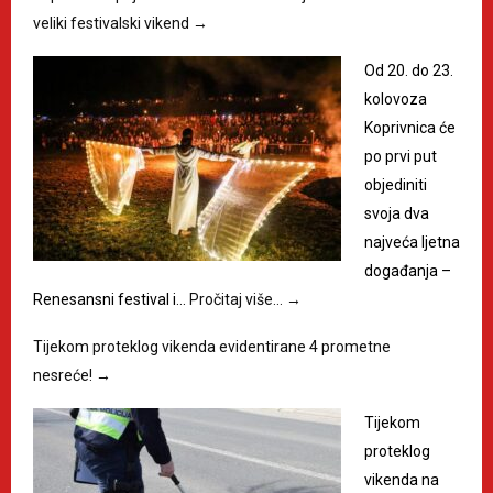
veliki festivalski vikend
→
Od 20. do 23.
kolovoza
Koprivnica će
po prvi put
objediniti
svoja dva
najveća ljetna
događanja –
Renesansni festival i…
Pročitaj više…
→
Tijekom proteklog vikenda evidentirane 4 prometne
nesreće!
→
Tijekom
proteklog
vikenda na