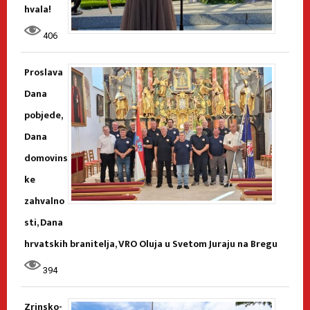
hvala!
406
Proslava
Dana
pobjede,
Dana
domovins
ke
zahvalno
sti, Dana
hrvatskih branitelja, VRO Oluja u Svetom Juraju na Bregu
394
Zrinsko-