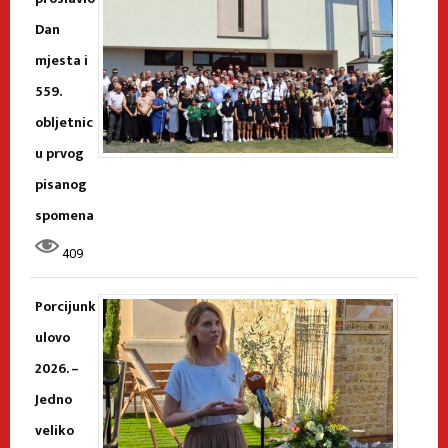
Dan
mjesta i
559.
obljetnic
u prvog
pisanog
spomena
409
Porcijunk
ulovo
2026. –
Jedno
veliko