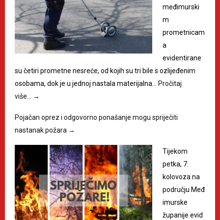
međimurski
m
prometnicam
a
evidentirane
su četiri prometne nesreće, od kojih su tri bile s ozlijeđenim
osobama, dok je u jednoj nastala materijalna…
Pročitaj
više…
→
Pojačan oprez i odgovorno ponašanje mogu spriječiti
nastanak požara
→
Tijekom
petka, 7.
kolovoza na
području Međ
imurske
županije evid