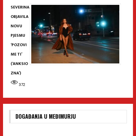
SEVERINA
OBJAVILA
NOVU
PJESMU
‘POZOVI
ME TI’
(‘ANKSIO
ZNA’)
372
DOGAĐANJA U MEĐIMURJU