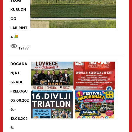
SKOG
KURUZN
OG
LABIRINT
A
19177
DOGAĐA
NJA U
GRADU
PRELOGU
05.08.202
6. –
12.08.202
6.