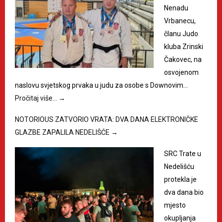
Nenadu
Vrbanecu,
članu Judo
kluba Zrinski
Čakovec, na
osvojenom
naslovu svjetskog prvaka u judu za osobe s Downovim…
Pročitaj više…
→
NOTORIOUS ZATVORIO VRATA: DVA DANA ELEKTRONIČKE
GLAZBE ZAPALILA NEDELIŠĆE
→
SRC Trate u
Nedelišću
protekla je
dva dana bio
mjesto
okupljanja