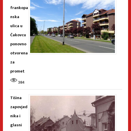
frankopa
nska
ulica u
Čakovcu
ponovno
otvorena
za
promet
384
Tišina
zapovjed
nika i
glasni