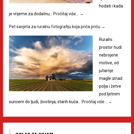
hodati i kada
je vrijeme za dodatnu…
Pročitaj više…
→
Pet savjeta za ruralnu fotografiju koja priča priču
→
Ruralni
prostor nudi
nebrojene
motive, od
jutarnje
magle iznad
polja i žetve
pod ljetnim
suncem do ljudi, životinja, starih kuća…
Pročitaj više…
→