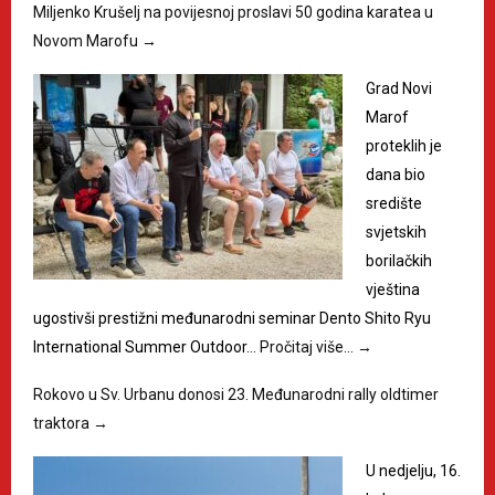
Miljenko Krušelj na povijesnoj proslavi 50 godina karatea u
Novom Marofu
→
Grad Novi
Marof
proteklih je
dana bio
središte
svjetskih
borilačkih
vještina
ugostivši prestižni međunarodni seminar Dento Shito Ryu
International Summer Outdoor…
Pročitaj više…
→
Rokovo u Sv. Urbanu donosi 23. Međunarodni rally oldtimer
traktora
→
U nedjelju, 16.