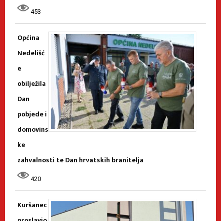
453
Općina
Nedelišć
e
obilježila
Dan
pobjede i
domovins
ke
zahvalnosti te Dan hrvatskih branitelja
420
Kuršanec
proslavio