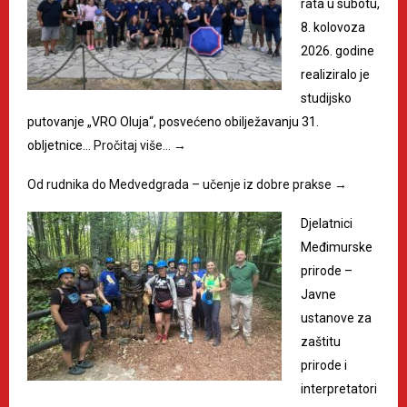
rata u subotu,
8. kolovoza
2026. godine
realiziralo je
studijsko
putovanje „VRO Oluja“, posvećeno obilježavanju 31.
obljetnice…
Pročitaj više…
→
Od rudnika do Medvedgrada – učenje iz dobre prakse
→
Djelatnici
Međimurske
prirode –
Javne
ustanove za
zaštitu
prirode i
interpretatori