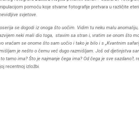
ipulacijom pomoću koje stvarne fotografije pretvara u različite eteri
nevidljive svjetove
.
toserija se dogodi iz onoga što uočim. Vidim tu neku malu anomaliju
razvijem neki mali dio toga, stavim sa stran i, vratim se onom što m
ovo vraćam se onome što sam uočio i tako je bilo i s „Kvantnim safar
azmišljam je nešto o čemu već dugo razmišljam. Još od djetinjstva sa
o to tamo ima? Što je najmanje čega ima? Od čega je sve sazdano?,
r
oj recentnoj izložbi.