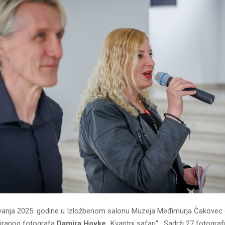
ravanja 2025. godine u Izložbenom salonu Muzeja Međimurja Čakovec 
iranog fotografa
Damira Hoyke
„Kvantni safari“. Sadrži 27 fotografi