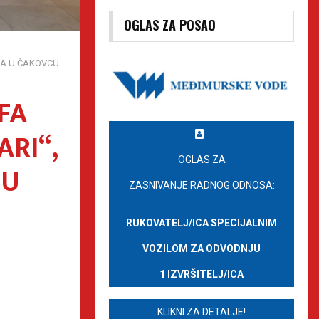
OGLAS ZA POSAO
NA U ČAKOVCU
FA
RI“,
OGLAS ZA
CU
ZASNIVANJE RADNOG ODNOSA:
RUKOVATELJ/ICA SPECIJALNIM
VOZILOM ZA ODVODNJU
1 IZVRŠITELJ/ICA
KLIKNI ZA DETALJE!