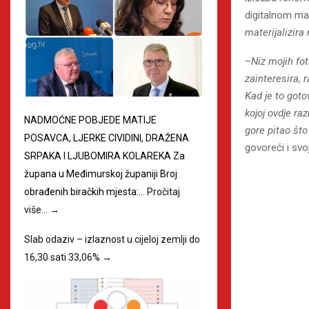
digitalnom man
materijalizira 
–
Niz mojih fo
zainteresira, 
Kad je to got
kojoj ovdje r
NADMOĆNE POBJEDE MATIJE
gore pitao št
POSAVCA, LJERKE CIVIDINI, DRAŽENA
govoreći i svoj
SRPAKA I LJUBOMIRA KOLAREKA Za
župana u Međimurskoj županiji Broj
obrađenih biračkih mjesta:…
Pročitaj
više…
→
Slab odaziv – izlaznost u cijeloj zemlji do
16,30 sati 33,06%
→