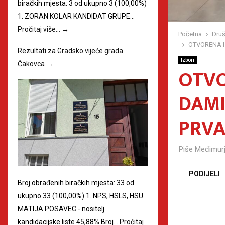
biračkih mjesta: 3 od ukupno 3 (100,00%)
1. ZORAN KOLAR KANDIDAT GRUPE…
Pročitaj više…
→
Početna
Druš
OTVORENA I
Rezultati za Gradsko vijeće grada
Izbori
Čakovca
→
OTVO
DAMI
PRVA
Piše
Međimurj
PODIJELI
Broj obrađenih biračkih mjesta: 33 od
ukupno 33 (100,00%) 1. NPS, HSLS, HSU
MATIJA POSAVEC - nositelj
kandidacijske liste 45,88% Broj…
Pročitaj