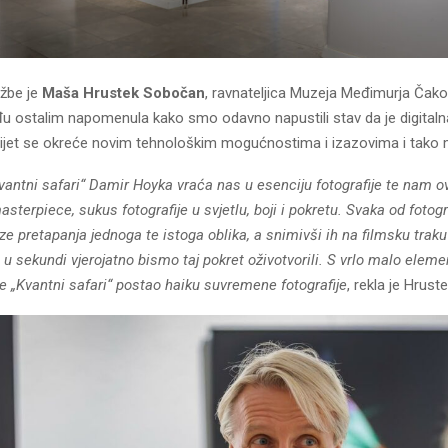
ožbe je
Maša Hrustek Sobočan
, ravnateljica Muzeja Međimurja Čako
u ostalim napomenula kako smo odavno napustili stav da je digitalna
ijet se okreće novim tehnološkim mogućnostima i izazovima i tako mo
Kvantni safari“ Damir Hoyka vraća nas u esenciju fotografije te nam
asterpiece, sukus fotografije u svjetlu, boji i pokretu. Svaka od fotogr
 pretapanja jednoga te istoga oblika, a snimivši ih na filmsku traku
 u sekundi vjerojatno bismo taj pokret oživotvorili. S vrlo malo elem
e „Kvantni safari“ postao haiku suvremene fotografije
, rekla je Hrus