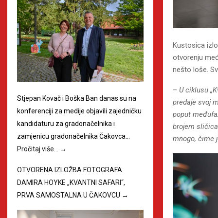
Kustosica izl
otvorenju međ
nešto loše. Sv
–
U ciklusu „
Stjepan Kovač i Boška Ban danas su na
predaje svoj m
konferenciji za medije objavili zajedničku
poput međufaze
kandidaturu za gradonačelnika i
brojem sličica
zamjenicu gradonačelnika Čakovca…
mnogo, čime j
Pročitaj više…
→
OTVORENA IZLOŽBA FOTOGRAFA
DAMIRA HOYKE „KVANTNI SAFARI“,
PRVA SAMOSTALNA U ČAKOVCU
→