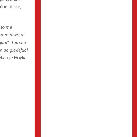
čne oblike,
, to me
oram dovršiti.
ijem“. Tema o
m se gledajući
ekao je Hoyka