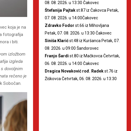
08. 08. 2026. u 13:30 Čakovec
Štefanija Pajtak
st.87 iz Čakovca Petak,
07. 08. 2026. u 14:00Čakovec
Zdravko Fodor
st.66 iz Mihovljana
vec koja je na
Petak, 07. 08. 2026. u 13:30 Čakovec
 fotografija
Siniša Klarić
st.48 iz Kuršanca Petak, 07.
ra i biti.
08. 2026. u 09:00 Šandorovec
 ovom izložbom
Franjo Šardi
st.80 iz Mačkovca Četvrtak,
afija izgleda
06. 08. 2026. u 14:00 Čakovec
 s dovoljnim
Dragica Novaković rođ. Radek
st.76 iz
enata rečeno je
Žiškovca Četvrtak, 06. 08. 2026. u 13:30
tek Sobočan.