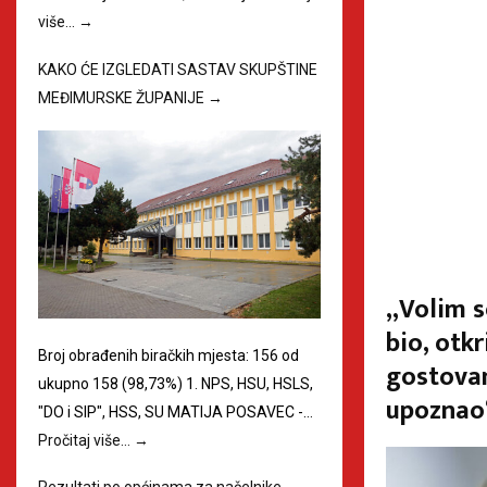
više…
→
KAKO ĆE IZGLEDATI SASTAV SKUPŠTINE
MEĐIMURSKE ŽUPANIJE
→
„Volim s
bio, otk
Broj obrađenih biračkih mjesta: 156 od
gostovan
ukupno 158 (98,73%) 1. NPS, HSU, HSLS,
upoznao
"DO i SIP", HSS, SU MATIJA POSAVEC -…
Pročitaj više…
→
Rezultati po općinama za načelnike
→