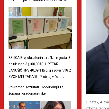
BELICA Broj obrađenih biračkih mjesta: 3
od ukupno 3 (100,00%) 1. PETAR
JANUŠIĆ HNS 40,09% Broj glasova: 518 2.
ZVONIMIR TARADI…
Pročitaj više…
→
Privremeni rezultati u Međimurju za
župana i gradonačelnike
→
U petak, 4. t
izložba renom