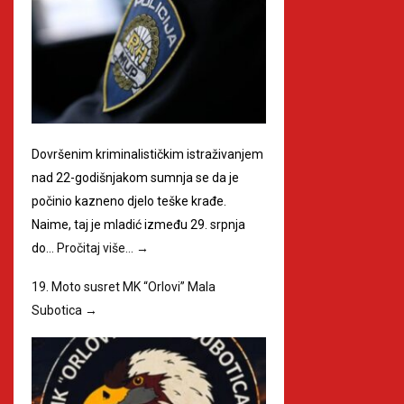
Dovršenim kriminalističkim istraživanjem
nad 22-godišnjakom sumnja se da je
počinio kazneno djelo teške krađe.
Naime, taj je mladić između 29. srpnja
do…
Pročitaj više…
→
19. Moto susret MK “Orlovi” Mala
Subotica
→