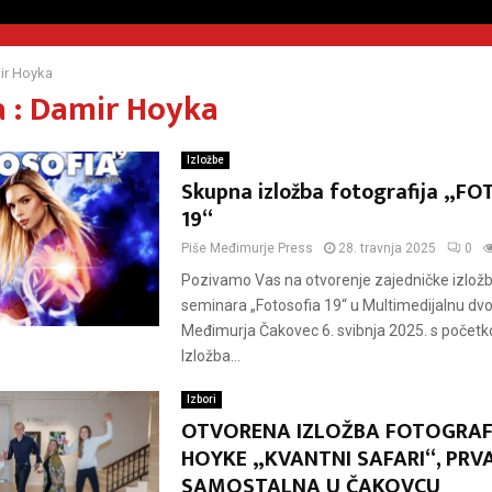
ir Hoyka
 : Damir Hoyka
Izložbe
Skupna izložba fotografija „F
19“
Piše
Međimurje Press
28. travnja 2025
0
Pozivamo Vas na otvorenje zajedničke izlož
seminara „Fotosofia 19“ u Multimedijalnu d
Međimurja Čakovec 6. svibnja 2025. s početko
Izložba...
Izbori
OTVORENA IZLOŽBA FOTOGRAF
HOYKE „KVANTNI SAFARI“, PRV
SAMOSTALNA U ČAKOVCU