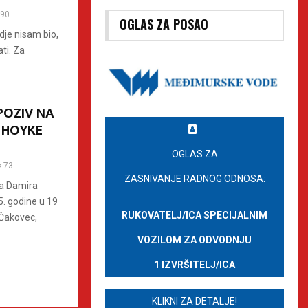
90
OGLAS ZA POSAO
gdje nisam bio,
ti. Za
POZIV NA
 HOYKE
OGLAS ZA
73
ZASNIVANJE RADNOG ODNOSA:
ja Damira
5. godine u 19
RUKOVATELJ/ICA SPECIJALNIM
Čakovec,
VOZILOM ZA ODVODNJU
1 IZVRŠITELJ/ICA
KLIKNI ZA DETALJE!