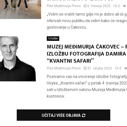
Piše
Međimurje Press
5. travnja 2025
0
„Volim se vratiti tamo gdje mi je dobro ali ići 
otkrivati novu publiku da vidim kako će reagira
gostovanje u Čakovcu...
Izložbe
MUZEJ MEĐIMURJA ČAKOVEC – 
IZLOŽBU FOTOGRAFIJA DAMIRA
“KVANTNI SAFARI”
Piše
Međimurje Press
31. ožujka 2025
0
Pozivamo vas na otvorenje izložbe fotografi
Hoyke, „Kvantni safari“ u petak 4. travnja 202
sati u Izložbenom salonu Muzeja Međimurja 
kustosica...
UČITAJ VIŠE OBJAVA