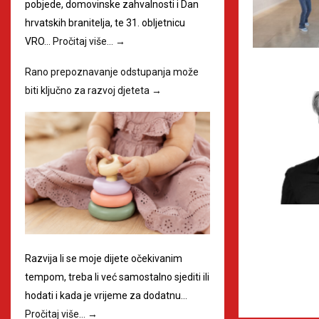
pobjede, domovinske zahvalnosti i Dan
hrvatskih branitelja, te 31. obljetnicu
VRO…
Pročitaj više…
→
Rano prepoznavanje odstupanja može
biti ključno za razvoj djeteta
→
Razvija li se moje dijete očekivanim
tempom, treba li već samostalno sjediti ili
hodati i kada je vrijeme za dodatnu…
Pročitaj više…
→