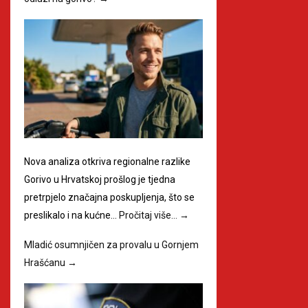
Nova analiza otkriva regionalne razlike
Gorivo u Hrvatskoj prošlog je tjedna
pretrpjelo značajna poskupljenja, što se
preslikalo i na kućne…
Pročitaj više…
→
Mladić osumnjičen za provalu u Gornjem
Hrašćanu
→