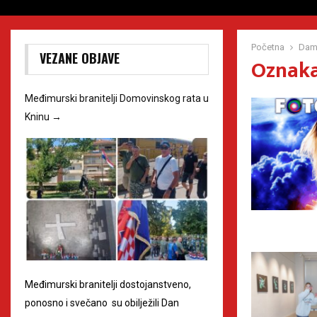
Početna
Dam
VEZANE OBJAVE
Oznaka
Međimurski branitelji Domovinskog rata u
Kninu
→
Međimurski branitelji dostojanstveno,
ponosno i svečano su obilježili Dan