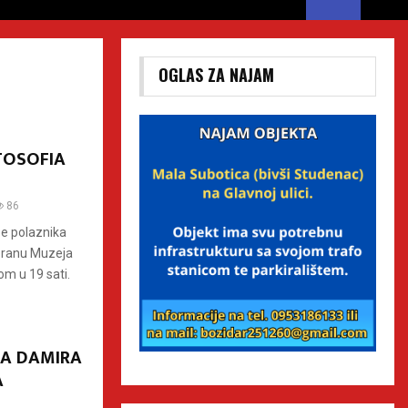
OGLAS ZA NAJAM
OTOSOFIA
86
be polaznika
voranu Muzeja
m u 19 sati.
A DAMIRA
A