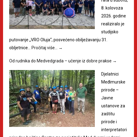
8. kolovoza
2026. godine
realiziralo je
studijsko
putovanje „VRO Oluja“, posvećeno obilježavanju 31.
obljetnice…
Pročitaj više…
→
Od rudnika do Medvedgrada – učenje iz dobre prakse
→
Djelatnici
Međimurske
prirode –
Javne
ustanove za
zaštitu
prirode i
interpretatori