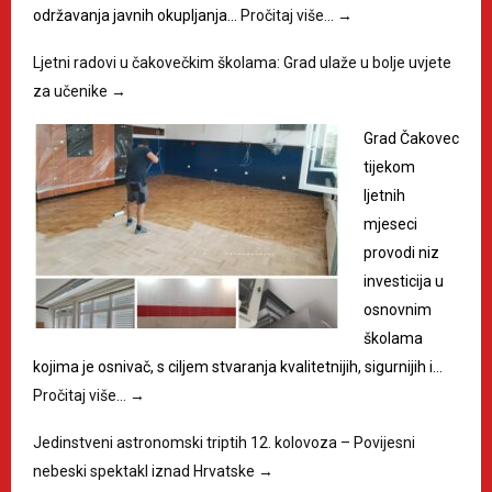
održavanja javnih okupljanja…
Pročitaj više…
→
Ljetni radovi u čakovečkim školama: Grad ulaže u bolje uvjete
za učenike
→
Grad Čakovec
tijekom
ljetnih
mjeseci
provodi niz
investicija u
osnovnim
školama
kojima je osnivač, s ciljem stvaranja kvalitetnijih, sigurnijih i…
Pročitaj više…
→
Jedinstveni astronomski triptih 12. kolovoza – Povijesni
nebeski spektakl iznad Hrvatske
→