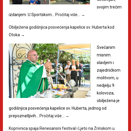
svojim trećim
izdanjem. U Sportskom…
Pročitaj više…
→
Obilježena godišnjica posvećenja kapelice sv. Huberta kod
Otoka
→
Svečanim
misnim
slavljem i
zajedničkom
molitvom, u
nedjelju 9.
kolovoza,
obilježena je
godišnjica posvećenja kapelice sv. Huberta, jednog od
prepoznatljivih…
Pročitaj više…
→
Koprivnica spaja Renesansni festival i Ljeto na Zrinskom u