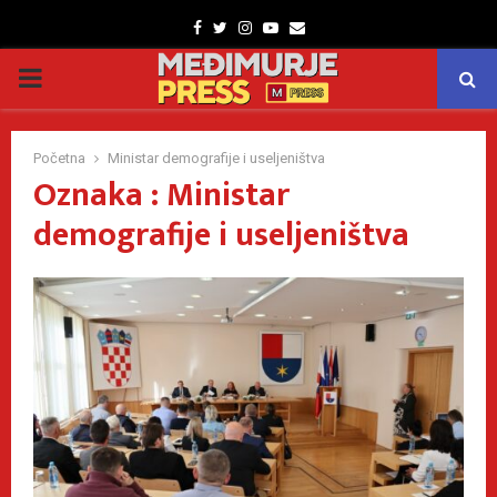
Facebook
Twitter
Instagram
Youtube
Email
PRIMARY
MENU
Početna
Ministar demografije i useljeništva
Oznaka : Ministar
demografije i useljeništva