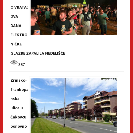
O VRATA:
DVA
DANA
ELEKTRO
NIČKE
GLAZBE ZAPALILA NEDELIŠĆE
387
Zrinsko-
frankopa
nska
ulica u
Čakovcu
ponovno