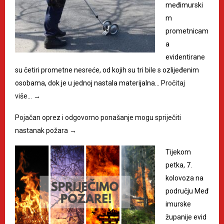
međimurski
m
prometnicam
a
evidentirane
su četiri prometne nesreće, od kojih su tri bile s ozlijeđenim
osobama, dok je u jednoj nastala materijalna…
Pročitaj
više…
→
Pojačan oprez i odgovorno ponašanje mogu spriječiti
nastanak požara
→
Tijekom
petka, 7.
kolovoza na
području Međ
imurske
županije evid