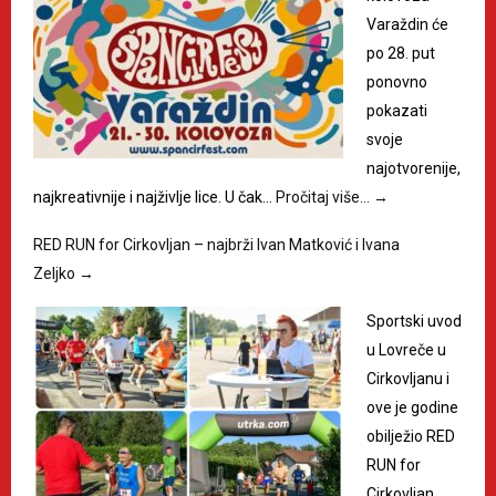
Varaždin će
po 28. put
ponovno
pokazati
svoje
najotvorenije,
najkreativnije i najživlje lice. U čak…
Pročitaj više…
→
RED RUN for Cirkovljan – najbrži Ivan Matković i Ivana
Zeljko
→
Sportski uvod
u Lovreče u
Cirkovljanu i
ove je godine
obilježio RED
RUN for
Cirkovljan,