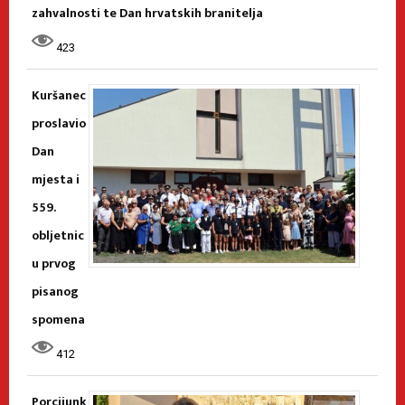
zahvalnosti te Dan hrvatskih branitelja
423
Kuršanec
proslavio
Dan
mjesta i
559.
obljetnic
u prvog
pisanog
spomena
412
Porcijunk