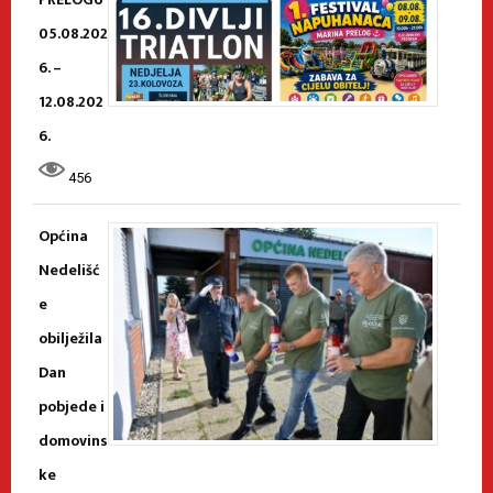
05.08.202
6. –
12.08.202
6.
456
Općina
Nedelišć
e
obilježila
Dan
pobjede i
domovins
ke