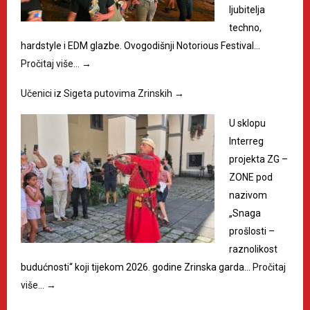
ljubitelja
techno,
hardstyle i EDM glazbe. Ovogodišnji Notorious Festival…
Pročitaj više…
→
Učenici iz Sigeta putovima Zrinskih
→
U sklopu
Interreg
projekta ZG –
ZONE pod
nazivom
„Snaga
prošlosti –
raznolikost
budućnosti“ koji tijekom 2026. godine Zrinska garda…
Pročitaj
više…
→