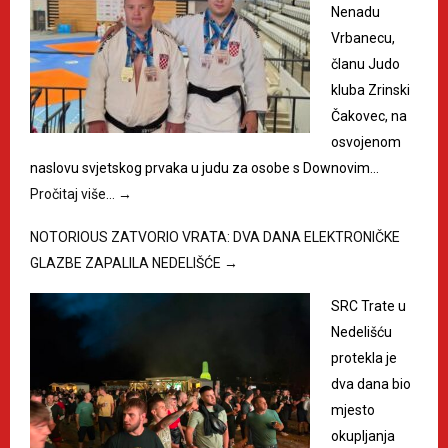
Nenadu
Vrbanecu,
članu Judo
kluba Zrinski
Čakovec, na
osvojenom
naslovu svjetskog prvaka u judu za osobe s Downovim…
Pročitaj više…
→
NOTORIOUS ZATVORIO VRATA: DVA DANA ELEKTRONIČKE
GLAZBE ZAPALILA NEDELIŠĆE
→
SRC Trate u
Nedelišću
protekla je
dva dana bio
mjesto
okupljanja