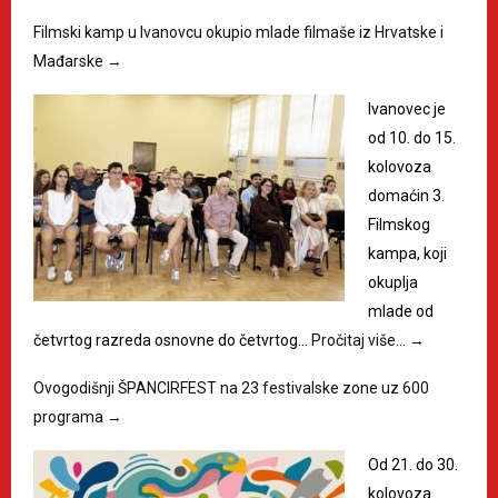
Filmski kamp u Ivanovcu okupio mlade filmaše iz Hrvatske i
Mađarske
→
Ivanovec je
od 10. do 15.
kolovoza
domaćin 3.
Filmskog
kampa, koji
okuplja
mlade od
četvrtog razreda osnovne do četvrtog…
Pročitaj više…
→
Ovogodišnji ŠPANCIRFEST na 23 festivalske zone uz 600
programa
→
Od 21. do 30.
kolovoza