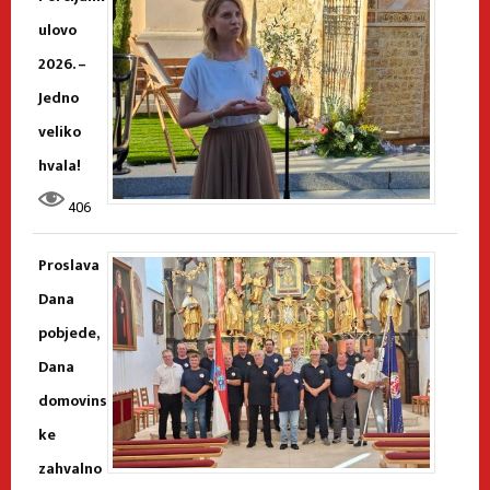
ulovo
2026. –
Jedno
veliko
hvala!
406
Proslava
Dana
pobjede,
Dana
domovins
ke
zahvalno