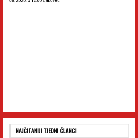
08. 2026. u 12:00 Čakovec
NAJČITANIJI TJEDNI ČLANCI