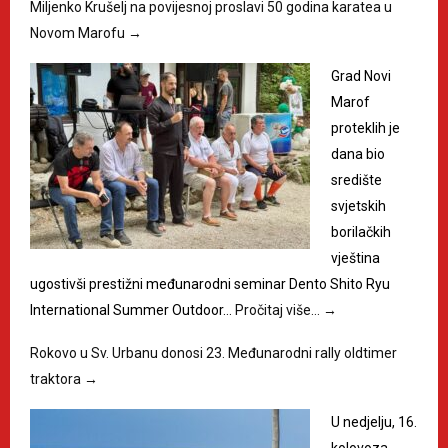
Miljenko Krušelj na povijesnoj proslavi 50 godina karatea u
Novom Marofu
→
Grad Novi
Marof
proteklih je
dana bio
središte
svjetskih
borilačkih
vještina
ugostivši prestižni međunarodni seminar Dento Shito Ryu
International Summer Outdoor…
Pročitaj više…
→
Rokovo u Sv. Urbanu donosi 23. Međunarodni rally oldtimer
traktora
→
U nedjelju, 16.
kolovoza