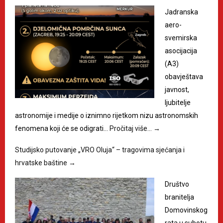
Jadranska
aero-
svemirska
asocijacija
(A3)
obavještava
javnost,
ljubitelje
astronomije i medije o iznimno rijetkom nizu astronomskih
fenomena koji će se odigrati…
Pročitaj više…
→
Studijsko putovanje „VRO Oluja“ – tragovima sjećanja i
hrvatske baštine
→
Društvo
branitelja
Domovinskog
rata u subotu,