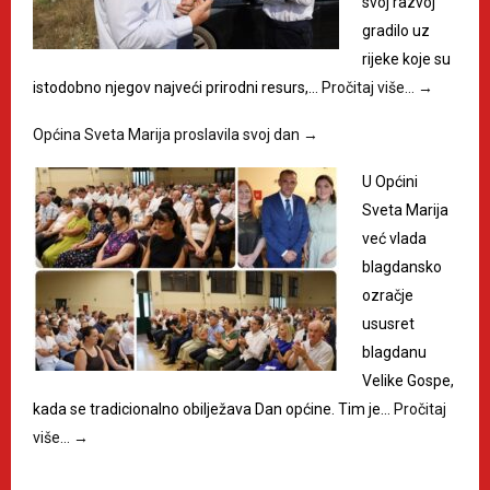
svoj razvoj
gradilo uz
rijeke koje su
istodobno njegov najveći prirodni resurs,…
Pročitaj više…
→
Općina Sveta Marija proslavila svoj dan
→
U Općini
Sveta Marija
već vlada
blagdansko
ozračje
ususret
blagdanu
Velike Gospe,
kada se tradicionalno obilježava Dan općine. Tim je…
Pročitaj
više…
→