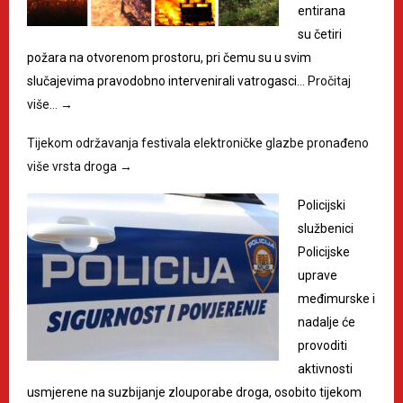
entirana
su četiri
požara na otvorenom prostoru, pri čemu su u svim
slučajevima pravodobno intervenirali vatrogasci…
Pročitaj
više…
→
Tijekom održavanja festivala elektroničke glazbe pronađeno
više vrsta droga
→
Policijski
službenici
Policijske
uprave
međimurske i
nadalje će
provoditi
aktivnosti
usmjerene na suzbijanje zlouporabe droga, osobito tijekom