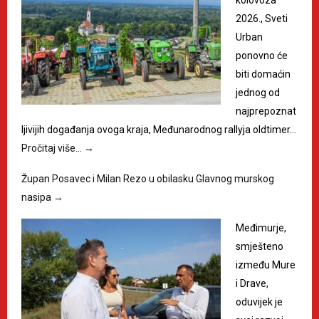
2026., Sveti
Urban
ponovno će
biti domaćin
jednog od
najprepoznat
ljivijih događanja ovoga kraja, Međunarodnog rallyja oldtimer…
Pročitaj više…
→
Župan Posavec i Milan Rezo u obilasku Glavnog murskog
nasipa
→
Međimurje,
smješteno
između Mure
i Drave,
oduvijek je