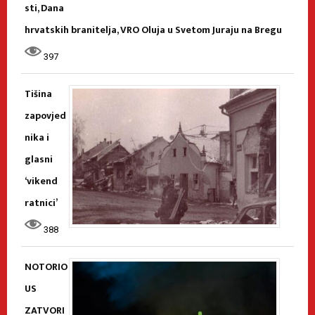
sti, Dana
hrvatskih branitelja, VRO Oluja u Svetom Juraju na Bregu
397
Tišina
zapovjed
nika i
glasni
‘vikend
ratnici’
388
NOTORIO
US
ZATVORI