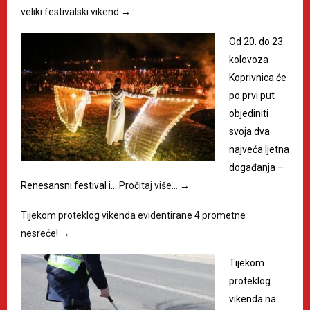
veliki festivalski vikend
→
Od 20. do 23.
kolovoza
Koprivnica će
po prvi put
objediniti
svoja dva
najveća ljetna
događanja –
Renesansni festival i…
Pročitaj više…
→
Tijekom proteklog vikenda evidentirane 4 prometne
nesreće!
→
Tijekom
proteklog
vikenda na