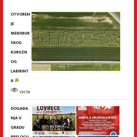
OTVOREN
JE
MEĐIMUR
SKOG
KURUZN
OG
LABIRINT
A
19179
DOGAĐA
NJA U
GRADU
PRELOGU