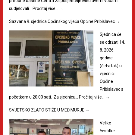
prirodne baštine Centra za posjetitelje Med dvemi vodami
sudjelovali…
Pročitaj više…
→
Sazvana 9. sjednica Općinskog vijeća Općine Pribislavec
→
Sjednica će
se održati 14.
8. 2026.
godine
(četvrtak) u
vijećnici
Općine
Pribislavec s
početkom u 20:00 sati. Za sjednicu…
Pročitaj više…
→
SVJETSKO ZLATO STIŽE U MEĐIMURJE
→
Velike
čestitke