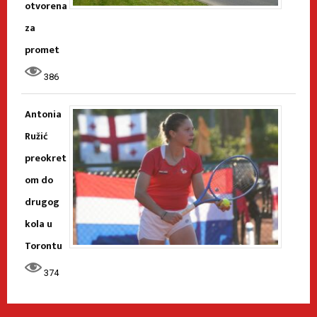
otvorena
za
promet
386
Antonia
Ružić
preokret
om do
drugog
kola u
Torontu
374