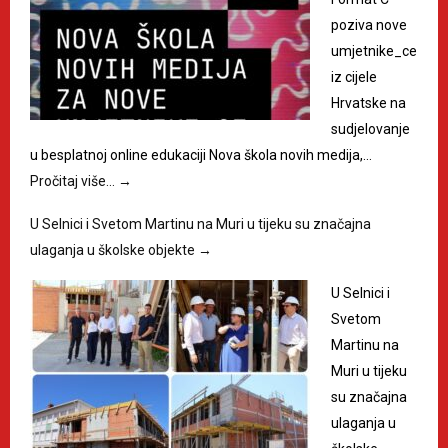
poziva nove
umjetnike_ce
iz cijele
Hrvatske na
sudjelovanje
u besplatnoj online edukaciji Nova škola novih medija,…
Pročitaj više…
→
U Selnici i Svetom Martinu na Muri u tijeku su značajna
ulaganja u školske objekte
→
U Selnici i
Svetom
Martinu na
Muri u tijeku
su značajna
ulaganja u