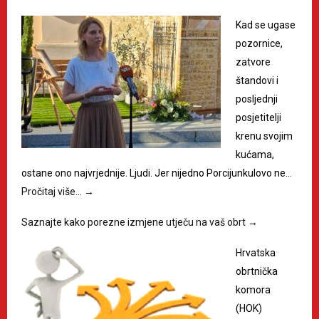
Kad se ugase
pozornice,
zatvore
štandovi i
posljednji
posjetitelji
krenu svojim
kućama,
ostane ono najvrjednije. Ljudi. Jer nijedno Porcijunkulovo ne…
Pročitaj više…
→
Saznajte kako porezne izmjene utječu na vaš obrt
→
Hrvatska
obrtnička
komora
(HOK)