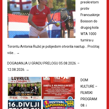
preokretom
protiv
Francuskinje
Boisson do
drugog kola
WTA 1000
turnira u
Torontu Antonia Ružić je pobjedom otvorila nastup…
Pročitaj
više…
→
DOGAĐANJA U GRADU PRELOGU 05.08.2026. –
12.08.2026.
→
DOM
KULTURE –
FILMSKI
PROGRAM
08. i