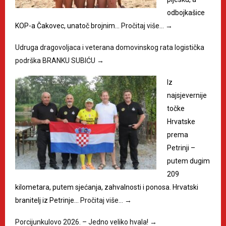
odbojkašice
KOP-a Čakovec, unatoč brojnim…
Pročitaj više…
→
Udruga dragovoljaca i veterana domovinskog rata logistička
podrška BRANKU SUBIĆU
→
Iz
najsjevernije
točke
Hrvatske
prema
Petrinji –
putem dugim
209
kilometara, putem sjećanja, zahvalnosti i ponosa. Hrvatski
branitelj iz Petrinje…
Pročitaj više…
→
Porcijunkulovo 2026. – Jedno veliko hvala!
→