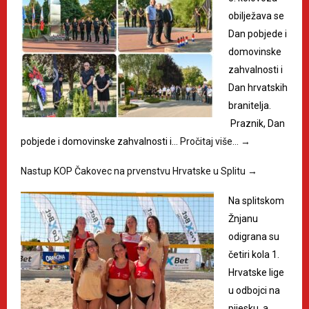
obilježava se
Dan pobjede i
domovinske
zahvalnosti i
Dan hrvatskih
branitelja.
Praznik, Dan
pobjede i domovinske zahvalnosti i…
Pročitaj više…
→
Nastup KOP Čakovec na prvenstvu Hrvatske u Splitu
→
Na splitskom
Žnjanu
odigrana su
četiri kola 1.
Hrvatske lige
u odbojci na
pijesku, a