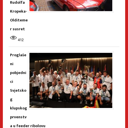
Rudolfa
Kropeka-
Olditeme
r susret
412
Proglaše
ni
pobjedni
ci
Svjetsko
g
klupskog
prvenstv
a u feeder ribolovu