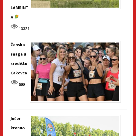
LABIRINT
A
13321
Ženska
snaga u
središtu
Čakovca
588
Jučer
krenuo