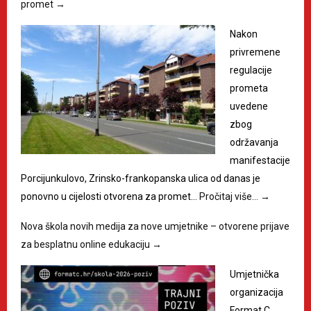
promet
→
Nakon
privremene
regulacije
prometa
uvedene
zbog
održavanja
manifestacije
Porcijunkulovo, Zrinsko-frankopanska ulica od danas je
ponovno u cijelosti otvorena za promet…
Pročitaj više…
→
Nova škola novih medija za nove umjetnike – otvorene prijave
za besplatnu online edukaciju
→
Umjetnička
organizacija
Format C