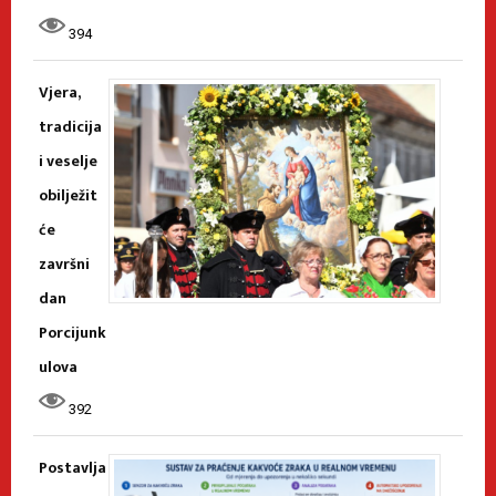
394
Vjera,
tradicija
i veselje
obilježit
će
završni
dan
Porcijunk
ulova
392
Postavlja