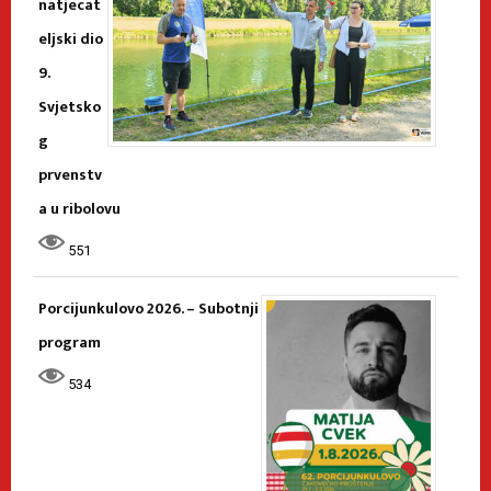
natjecat
eljski dio
9.
Svjetsko
g
prvenstv
a u ribolovu
551
Porcijunkulovo 2026. – Subotnji
program
534