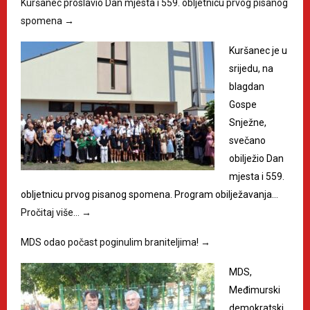
Kuršanec proslavio Dan mjesta i 559. obljetnicu prvog pisanog
spomena
→
Kuršanec je u
srijedu, na
blagdan
Gospe
Snježne,
svečano
obilježio Dan
mjesta i 559.
obljetnicu prvog pisanog spomena. Program obilježavanja…
Pročitaj više…
→
MDS odao počast poginulim braniteljima!
→
MDS,
Međimurski
demokratski