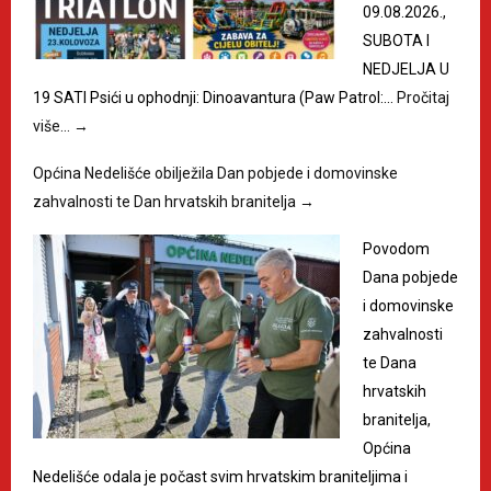
09.08.2026.,
SUBOTA I
NEDJELJA U
19 SATI Psići u ophodnji: Dinoavantura (Paw Patrol:…
Pročitaj
više…
→
Općina Nedelišće obilježila Dan pobjede i domovinske
zahvalnosti te Dan hrvatskih branitelja
→
Povodom
Dana pobjede
i domovinske
zahvalnosti
te Dana
hrvatskih
branitelja,
Općina
Nedelišće odala je počast svim hrvatskim braniteljima i