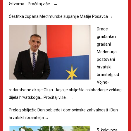
žrtvama…
Pročitaj više…
→
Čestitka župana Međimurske županije Matije Posavca
→
Drage
građanke i
građani
Međimurja,
poštovani
hrvatski
branitelji, od
Vojno-
redarstvene akcije Oluja - koja je obilježila oslobađanje velikog
dijela hrvatskoga…
Pročitaj više…
→
Prelog obilježio Dan pobjede i domovinske zahvalnosti i Dan
hrvatskih branitelja
→
5. kolovoza