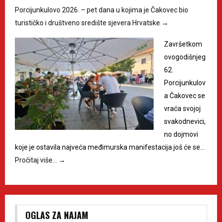
Porcijunkulovo 2026. – pet dana u kojima je Čakovec bio
turističko i društveno središte sjevera Hrvatske
→
Završetkom
ovogodišnjeg
62.
Porcijunkulov
a Čakovec se
vraća svojoj
svakodnevici,
no dojmovi
koje je ostavila najveća međimurska manifestacija još će se…
Pročitaj više…
→
OGLAS ZA NAJAM