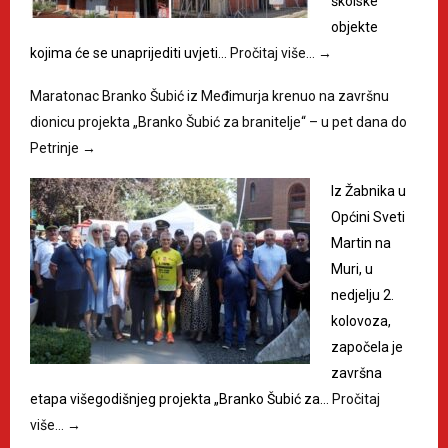
školske
objekte
kojima će se unaprijediti uvjeti…
Pročitaj više…
→
Maratonac Branko Šubić iz Međimurja krenuo na završnu
dionicu projekta „Branko Šubić za branitelje“ – u pet dana do
Petrinje
→
Iz Žabnika u
Općini Sveti
Martin na
Muri, u
nedjelju 2.
kolovoza,
započela je
završna
etapa višegodišnjeg projekta „Branko Šubić za…
Pročitaj
više…
→