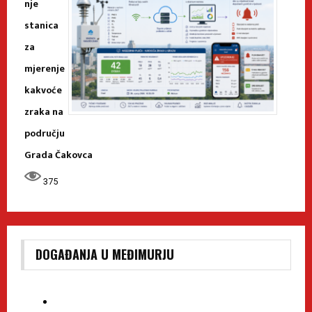
nje
stanica
za
mjerenje
kakvoće
zraka na
području
Grada Čakovca
375
DOGAĐANJA U MEĐIMURJU