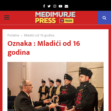
Facebook
Twitter
Instagram
Youtube
Email
PRIMARY
MENU
Početna
Mladići od 16 godina
Oznaka : Mladići od 16
godina