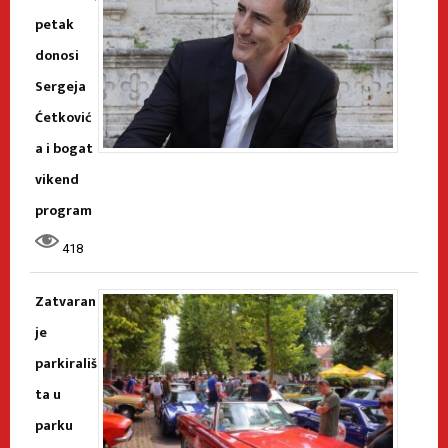
petak
donosi
Sergeja
Ćetković
a i bogat
vikend
program
418
Zatvaran
je
parkirališ
ta u
parku