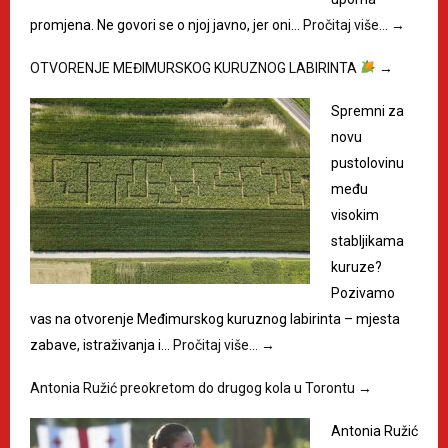
promjena. Ne govori se o njoj javno, jer oni…
Pročitaj više…
→
OTVORENJE MEĐIMURSKOG KURUZNOG LABIRINTA
→
Spremni za
novu
pustolovinu
među
visokim
stabljikama
kuruze?
Pozivamo
vas na otvorenje Međimurskog kuruznog labirinta – mjesta
zabave, istraživanja i…
Pročitaj više…
→
Antonia Ružić preokretom do drugog kola u Torontu
→
Antonia Ružić