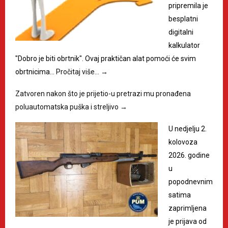
pripremila je
besplatni
digitalni
kalkulator
"Dobro je biti obrtnik". Ovaj praktičan alat pomoći će svim
obrtnicima…
Pročitaj više…
→
Zatvoren nakon što je prijetio-u pretrazi mu pronađena
poluautomatska puška i streljivo
→
U nedjelju 2.
kolovoza
2026. godine
u
popodnevnim
satima
zaprimljena
je prijava od