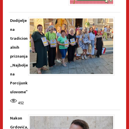
Dodijelje
na
tradicion
alnih
priznanja
„Najbolje
na
Porcijunk
ulovome”
452
Nakon
Grdovića,