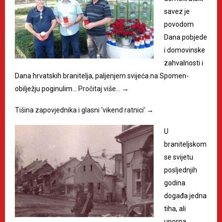
savez je
povodom
Dana pobjede
i domovinske
zahvalnosti i
Dana hrvatskih branitelja, paljenjem svijeća na Spomen-
obilježju poginulim…
Pročitaj više…
→
Tišina zapovjednika i glasni ‘vikend ratnici’
→
U
braniteljskom
se svijetu
posljednjih
godina
događa jedna
tiha, ali
uporna