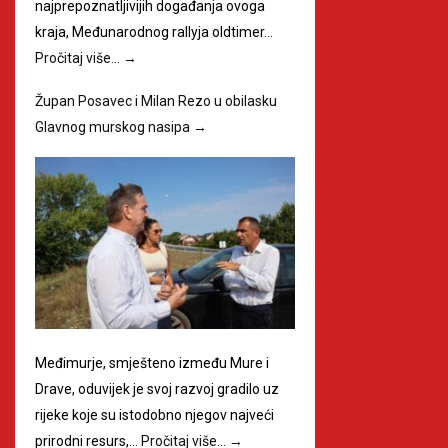
najprepoznatljivijih događanja ovoga
kraja, Međunarodnog rallyja oldtimer…
Pročitaj više…
→
Župan Posavec i Milan Rezo u obilasku
Glavnog murskog nasipa
→
Međimurje, smješteno između Mure i
Drave, oduvijek je svoj razvoj gradilo uz
rijeke koje su istodobno njegov najveći
prirodni resurs,…
Pročitaj više…
→