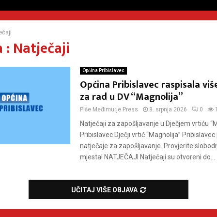
ečaji
: Natječaji
Općina Pribislavec
Općina Pribislavec raspisala viš
za rad u DV “Magnolija”
Piše
Međimurje Press
8. srpnja 2026
0
Natječaji za zapošljavanje u Dječjem vrtiću “
Pribislavec Dječji vrtić “Magnolija” Pribislavec
natječaje za zapošljavanje. Provjerite slobo
mjesta! NATJEČAJI Natječaji su otvoreni do...
UČITAJ VIŠE OBJAVA