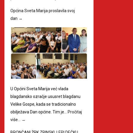
Općina Sveta Marija proslavila svoj
dan
→
U Općini Sveta Marija već vlada
blagdansko ozračje ususret blagdanu
Velike Gospe, kada se tradicionalno
obilježava Dan općine. Tim je…
Pročitaj
više…
→
BRONČANI ŽRK ZRINSKI, LEPI DEČKI I