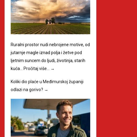
Ruralni prostor nudi nebrojene motive, od
jutarnje magle iznad polja i žetve pod
ljetnim suncem do ljudi, životinja, starih
kuća…
Pročitaj više…
→
Koliki dio plaće u Međimurskoj županiji
odlazi na gorivo?
→