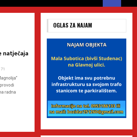
OGLAS ZA NAJAM
e natječaja
171
Magnolija”
 provodi
dna radna