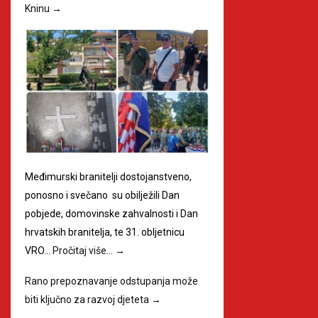
Kninu
→
Međimurski branitelji dostojanstveno,
ponosno i svečano su obilježili Dan
pobjede, domovinske zahvalnosti i Dan
hrvatskih branitelja, te 31. obljetnicu
VRO…
Pročitaj više…
→
Rano prepoznavanje odstupanja može
biti ključno za razvoj djeteta
→