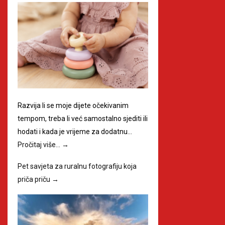
Razvija li se moje dijete očekivanim
tempom, treba li već samostalno sjediti ili
hodati i kada je vrijeme za dodatnu…
Pročitaj više…
→
Pet savjeta za ruralnu fotografiju koja
priča priču
→