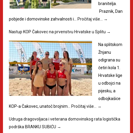
branitelja.
Praznik, Dan
pobjede i domovinske zahvalnosti i…
Pročitaj više…
→
Nastup KOP Čakovec na prvenstvu Hrvatske u Splitu
→
Na splitskom
Žnjanu
odigrana su
četiri kola 1.
Hrvatske lige
u odbojci na
pijesku, a
odbojkašice
KOP-a Čakovec, unatoč brojnim…
Pročitaj više…
→
Udruga dragovoljaca i veterana domovinskog rata logistička
podrška BRANKU SUBIĆU
→