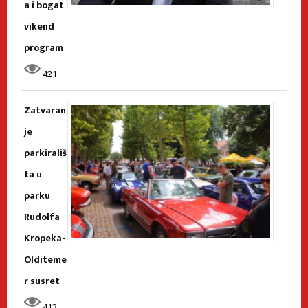
a i bogat
vikend
program
421
Zatvaran
je
parkirališ
ta u
parku
Rudolfa
Kropeka-
Olditeme
r susret
413