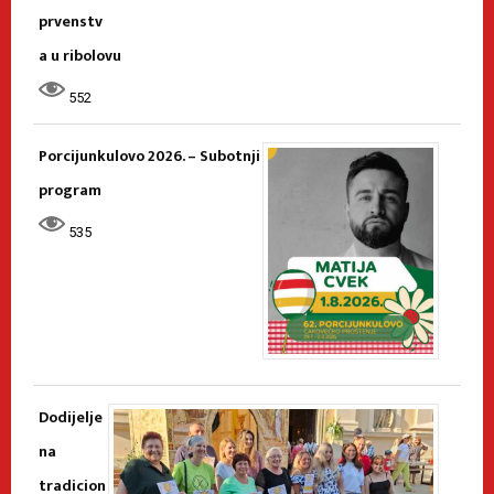
prvenstv
a u ribolovu
552
Porcijunkulovo 2026. – Subotnji
program
535
Dodijelje
na
tradicion