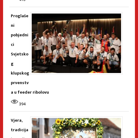
Proglaše
ni
pobjedni
ci
Svjetsko
g
klupskog
prvenstv
a u feeder ribolovu
394
Vjera,
tradicija