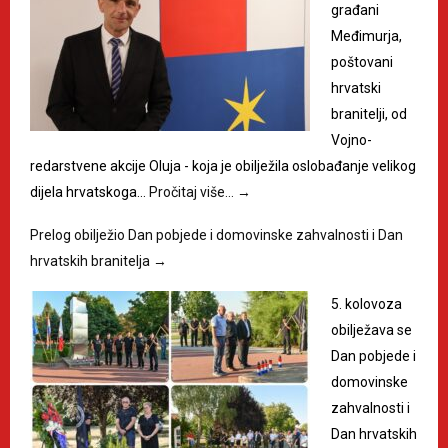
građani
Međimurja,
poštovani
hrvatski
branitelji, od
Vojno-
redarstvene akcije Oluja - koja je obilježila oslobađanje velikog
dijela hrvatskoga…
Pročitaj više…
→
Prelog obilježio Dan pobjede i domovinske zahvalnosti i Dan
hrvatskih branitelja
→
5. kolovoza
obilježava se
Dan pobjede i
domovinske
zahvalnosti i
Dan hrvatskih