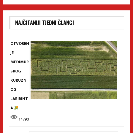
NAJČITANIJI TJEDNI ČLANCI
OTVOREN
JE
MEĐIMUR
SKOG
KURUZN
OG
LABIRINT
A
14790