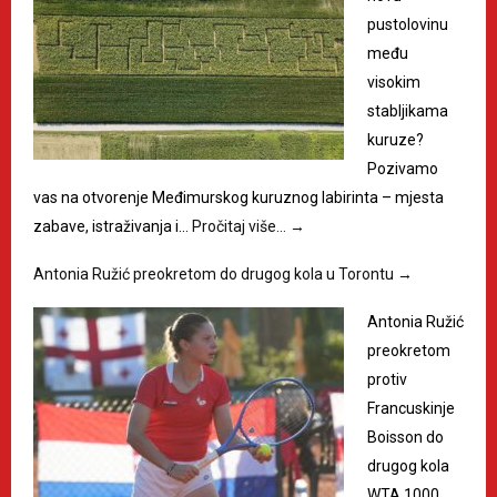
pustolovinu
među
visokim
stabljikama
kuruze?
Pozivamo
vas na otvorenje Međimurskog kuruznog labirinta – mjesta
zabave, istraživanja i…
Pročitaj više…
→
Antonia Ružić preokretom do drugog kola u Torontu
→
Antonia Ružić
preokretom
protiv
Francuskinje
Boisson do
drugog kola
WTA 1000