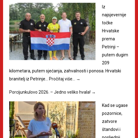
Iz
najsjevernije
točke
Hrvatske
prema
Petrinji –
putem dugim
209
kilometara, putem sjećanja, zahvalnosti i ponosa. Hrvatski
branitelj iz Petrinje…
Pročitaj više…
→
Porcijunkulovo 2026. – Jedno veliko hvala!
→
Kad se ugase
pozornice,
zatvore
štandovi i
posljednji