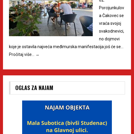
Porcijunkulov
a Čakovec se
vraća svojoj
svakodnevici,
no dojmovi
koje je ostavila najveća međimurska manifestacija još će se…
Pročitaj više…
→
OGLAS ZA NAJAM