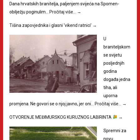
Dana hrvatskih branitelja, paljenjem svijeća na Spomen-
obilježju poginulim…
Pročitaj više…
→
Tišina zapovjednika i glasni ‘vikend ratnici’
→
U
braniteljskom
se svijetu
posljednjih
godina
događa jedna
tiha, ali
uporna
promjena. Ne govori se o njoj javno, jer oni…
Pročitaj više…
→
OTVORENJE MEĐIMURSKOG KURUZNOG LABIRINTA
→
Spremni za
novu