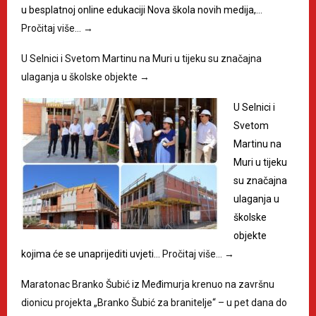
u besplatnoj online edukaciji Nova škola novih medija,…
Pročitaj više…
→
U Selnici i Svetom Martinu na Muri u tijeku su značajna
ulaganja u školske objekte
→
U Selnici i
Svetom
Martinu na
Muri u tijeku
su značajna
ulaganja u
školske
objekte
kojima će se unaprijediti uvjeti…
Pročitaj više…
→
Maratonac Branko Šubić iz Međimurja krenuo na završnu
dionicu projekta „Branko Šubić za branitelje“ – u pet dana do