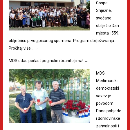
Gospe
Snježne,
svečano
obilježio Dan
mjesta i 559.
obljetnicu prvog pisanog spomena. Program obilježavanja…
Pročitaj više…
→
MDS odao počast poginulim braniteljima!
→
MDS,
Međimurski
demokratski
savez je
povodom
Dana pobjede
i domovinske
zahvalnosti i