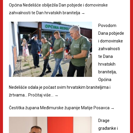
Općina Nedelišće obilježila Dan pobjede i domovinske
zahvalnosti te Dan hrvatskih branitelja
→
Povodom
Dana pobjede
i domovinske
zahvalnosti
te Dana
hrvatskih
branitelja,
Općina
Nedelišće odala je počast svim hrvatskim braniteljima i
žrtvama…
Pročitaj više…
→
Čestitka župana Međimurske županije Matije Posavca
→
Drage
građanke i