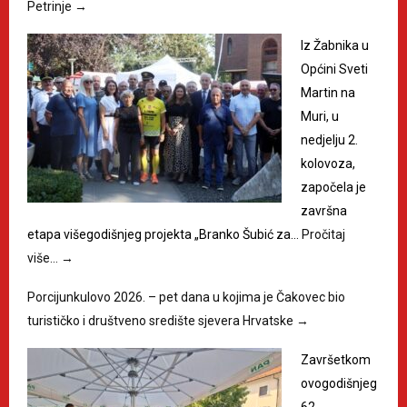
Petrinje
→
Iz Žabnika u
Općini Sveti
Martin na
Muri, u
nedjelju 2.
kolovoza,
započela je
završna
etapa višegodišnjeg projekta „Branko Šubić za…
Pročitaj
više…
→
Porcijunkulovo 2026. – pet dana u kojima je Čakovec bio
turističko i društveno središte sjevera Hrvatske
→
Završetkom
ovogodišnjeg
62.