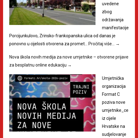
uvedene
zbog
održavanja
manifestacije
Porcijunkulovo, Zrinsko-frankopanska ulica od danas je
ponovno u cijelosti otvorena za promet…
Pročitaj više…
→
Nova škola novih medija za nove umjetnike – otvorene prijave
za besplatnu online edukaciju
→
Umjetnička
organizacija
Format C
poziva nove
umjetnike_ce
iz cijele
Hrvatske na
sudjelovanje