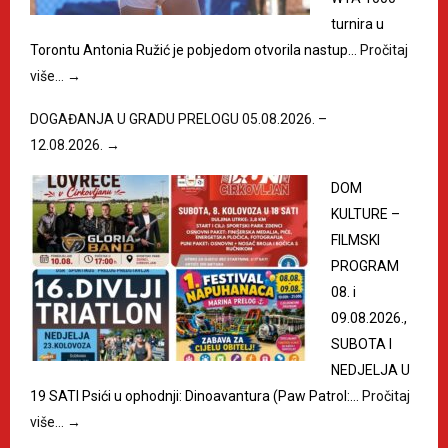
turnira u
Torontu Antonia Ružić je pobjedom otvorila nastup…
Pročitaj
više…
→
DOGAĐANJA U GRADU PRELOGU 05.08.2026. –
12.08.2026.
→
DOM
KULTURE –
FILMSKI
PROGRAM
08. i
09.08.2026.,
SUBOTA I
NEDJELJA U
19 SATI Psići u ophodnji: Dinoavantura (Paw Patrol:…
Pročitaj
više…
→