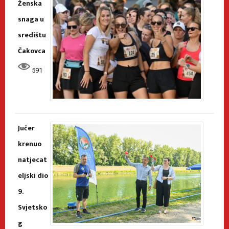
Ženska
snaga u
središtu
Čakovca
591
Jučer
krenuo
natjecat
eljski dio
9.
Svjetsko
g