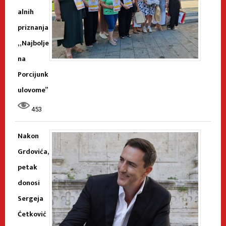
alnih
priznanja
„Najbolje
na
Porcijunk
ulovome”
453
Nakon
Grdovića,
petak
donosi
Sergeja
Ćetković