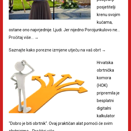
posjetitelji
krenu svojim
kućama,
ostane ono najvrjednije. Ljudi. Jer nijedno Porcijunkulovo ne…
Pročitaj više…
→
Saznajte kako porezne izmjene utječu na vaš obrt
→
Hrvatska
obrtnička
komora
(HOK)
pripremila je
besplatni
digitalni
kalkulator
"Dobro je biti obrtnik". Ovaj praktičan alat pomoći će svim
obrtnicima…
Pročitaj više…
→