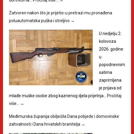
Zatvoren nakon što je prijetio-u pretrazi mu pronađena
poluautomatska puška i streljivo
→
U nedjelju 2.
kolovoza
2026. godine
u
popodnevnim
satima
zaprimljena
je prijava od
mlađe muške osobe zbog kaznenog djela prijetnja…
Pročitaj
više…
→
Međimurska županija obilježila Dana pobjede i domovinske
zahvalnosti i Dana hrvatskih branitelja
→