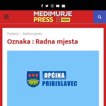
Facebook
Twitter
Instagram
Youtube
Email
PRIMARY
MENU
Početna
Radna mjesta
Oznaka : Radna mjesta