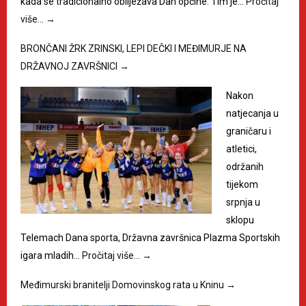
kada se tradicionalno obilježava Dan općine. Tim je…
Pročitaj
više…
→
BRONČANI ŽRK ZRINSKI, LEPI DEČKI I MEĐIMURJE NA
DRŽAVNOJ ZAVRŠNICI
→
Nakon
natjecanja u
graničaru i
atletici,
održanih
tijekom
srpnja u
sklopu
Telemach Dana sporta, Državna završnica Plazma Sportskih
igara mladih…
Pročitaj više…
→
Međimurski branitelji Domovinskog rata u Kninu
→