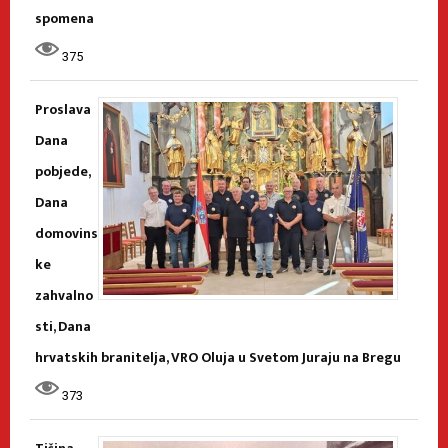
spomena
375
Proslava
Dana
pobjede,
Dana
domovins
ke
zahvalno
sti, Dana
hrvatskih branitelja, VRO Oluja u Svetom Juraju na Bregu
373