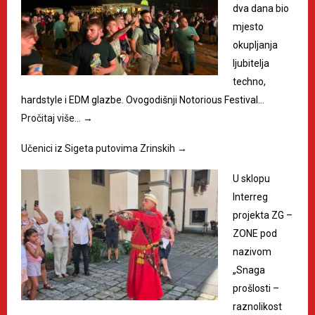
dva dana bio
mjesto
okupljanja
ljubitelja
techno,
hardstyle i EDM glazbe. Ovogodišnji Notorious Festival…
Pročitaj više…
→
Učenici iz Sigeta putovima Zrinskih
→
U sklopu
Interreg
projekta ZG –
ZONE pod
nazivom
„Snaga
prošlosti –
raznolikost