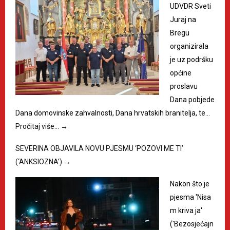
UDVDR Sveti
Juraj na
Bregu
organizirala
je uz podršku
općine
proslavu
Dana pobjede
Dana domovinske zahvalnosti, Dana hrvatskih branitelja, te…
Pročitaj više…
→
SEVERINA OBJAVILA NOVU PJESMU ‘POZOVI ME TI’
(‘ANKSIOZNA’)
→
Nakon što je
pjesma 'Nisa
m kriva ja'
('Bezosjećajn