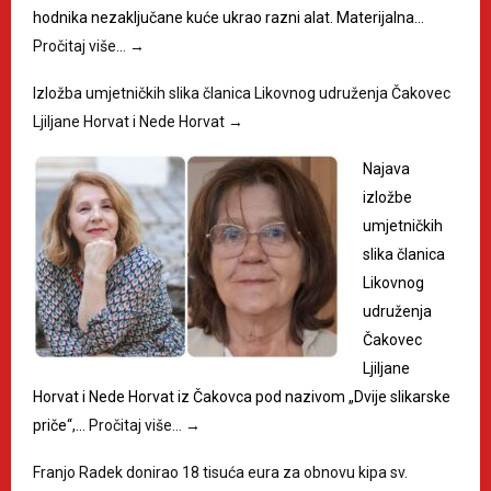
hodnika nezaključane kuće ukrao razni alat. Materijalna…
Pročitaj više…
→
Izložba umjetničkih slika članica Likovnog udruženja Čakovec
Ljiljane Horvat i Nede Horvat
→
Najava
izložbe
umjetničkih
slika članica
Likovnog
udruženja
Čakovec
Ljiljane
Horvat i Nede Horvat iz Čakovca pod nazivom „Dvije slikarske
priče“,…
Pročitaj više…
→
Franjo Radek donirao 18 tisuća eura za obnovu kipa sv.