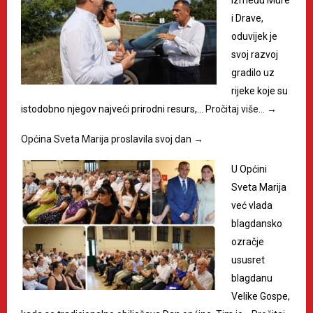
i Drave,
oduvijek je
svoj razvoj
gradilo uz
rijeke koje su
istodobno njegov najveći prirodni resurs,…
Pročitaj više…
→
Općina Sveta Marija proslavila svoj dan
→
U Općini
Sveta Marija
već vlada
blagdansko
ozračje
ususret
blagdanu
Velike Gospe,