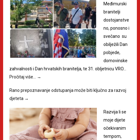
Međimurski
branitelji
dostojanstve
no, ponosno i
svečano su
obilježili Dan
pobjede,
domovinske
zahvalnosti i Dan hrvatskih branitelja, te 31. obljetnicu VRO…
Pročitaj više…
→
Rano prepoznavanje odstupanja može biti ključno za razvoj
djeteta
→
Razvija li se
moje dijete
očekivanim
tempom,