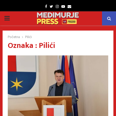
Facebook
Twitter
Instagram
Youtube
Email
PRIMARY
MENU
Početna
Pilići
Oznaka : Pilići