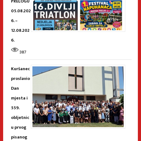
PRELOGU
05.08.202
6. –
12.08.202
6.
387
Kuršanec
proslavio
Dan
mjesta i
559.
obljetnic
u prvog
pisanog