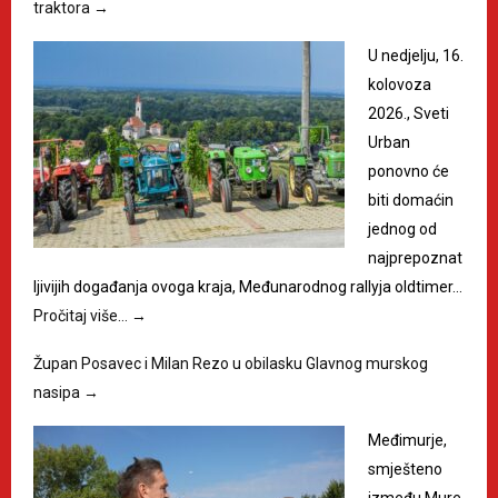
traktora
→
U nedjelju, 16.
kolovoza
2026., Sveti
Urban
ponovno će
biti domaćin
jednog od
najprepoznat
ljivijih događanja ovoga kraja, Međunarodnog rallyja oldtimer…
Pročitaj više…
→
Župan Posavec i Milan Rezo u obilasku Glavnog murskog
nasipa
→
Međimurje,
smješteno
između Mure