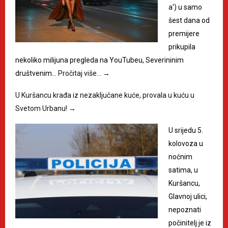
a') u samo
šest dana od
premijere
prikupila
nekoliko milijuna pregleda na YouTubeu, Severininim
društvenim…
Pročitaj više…
→
U Kuršancu krađa iz nezaključane kuće, provala u kuću u
Svetom Urbanu!
→
U srijedu 5.
kolovoza u
noćnim
satima, u
Kuršancu,
Glavnoj ulici,
nepoznati
počinitelj je iz