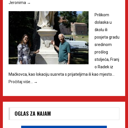
Jeronima
→
Prilikom
dolaska u
školu ili
posjeta gradu
sredinom
prošlog
stoljeća, Franj
o Radek iz
Mačkovca, kao lokaciju susreta s prijateljima ili kao mjesto…
Pročitaj više…
→
OGLAS ZA NAJAM