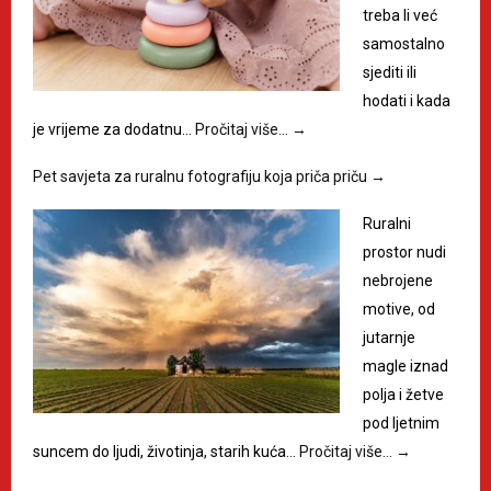
treba li već
samostalno
sjediti ili
hodati i kada
je vrijeme za dodatnu…
Pročitaj više…
→
Pet savjeta za ruralnu fotografiju koja priča priču
→
Ruralni
prostor nudi
nebrojene
motive, od
jutarnje
magle iznad
polja i žetve
pod ljetnim
suncem do ljudi, životinja, starih kuća…
Pročitaj više…
→