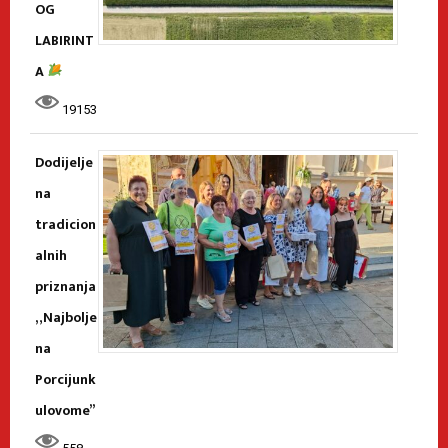
OG
LABIRINT
A
19153
Dodijelje
na
tradicion
alnih
priznanja
„Najbolje
na
Porcijunk
ulovome”