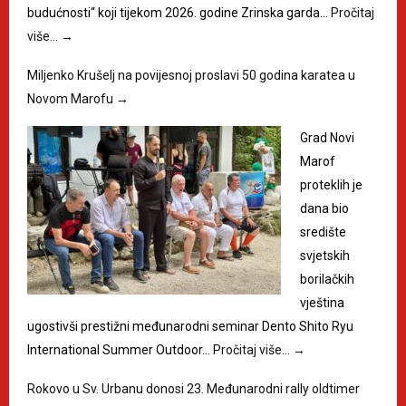
budućnosti“ koji tijekom 2026. godine Zrinska garda…
Pročitaj
više…
→
Miljenko Krušelj na povijesnoj proslavi 50 godina karatea u
Novom Marofu
→
Grad Novi
Marof
proteklih je
dana bio
središte
svjetskih
borilačkih
vještina
ugostivši prestižni međunarodni seminar Dento Shito Ryu
International Summer Outdoor…
Pročitaj više…
→
Rokovo u Sv. Urbanu donosi 23. Međunarodni rally oldtimer