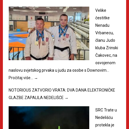
Velike
čestitke
Nenadu
Vrbanecu,
članu Judo
kluba Zrinski
Čakovec, na
osvojenom
naslovu svjetskog prvaka u judu za osobe s Downovim…
Pročitaj više…
→
NOTORIOUS ZATVORIO VRATA: DVA DANA ELEKTRONIČKE
GLAZBE ZAPALILA NEDELIŠĆE
→
SRC Trate u
Nedelišću
protekla je