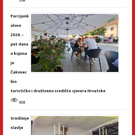
558
Porcijunk
ulovo
2026. –
pet dana
u kojima
je
Čakovec
bio
turističko i društveno središte sjevera Hrvatske
438
Središnje
slavlje