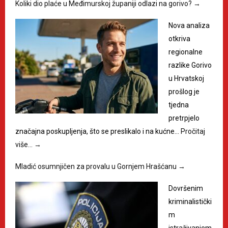
Koliki dio plaće u Međimurskoj županiji odlazi na gorivo?
→
Nova analiza
otkriva
regionalne
razlike Gorivo
u Hrvatskoj
prošlog je
tjedna
pretrpjelo
značajna poskupljenja, što se preslikalo i na kućne…
Pročitaj
više…
→
Mladić osumnjičen za provalu u Gornjem Hrašćanu
→
Dovršenim
kriminalistički
m
istraživanjem