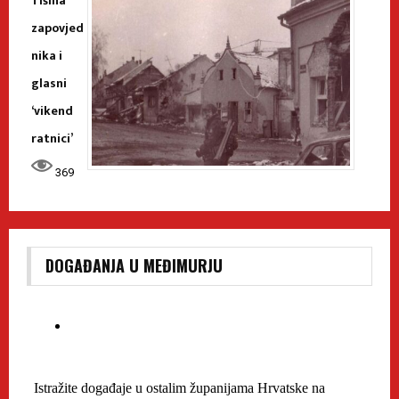
Tišina
zapovjed
nika i
glasni
‘vikend
ratnici’
369
DOGAĐANJA U MEĐIMURJU