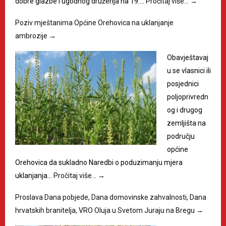
dobre glazbe i ugodnog druženja na 19.…
Pročitaj više…
→
Poziv mještanima Općine Orehovica na uklanjanje
ambrozije
→
Obavještavaj
u se vlasnici ili
posjednici
poljoprivredn
og i drugog
zemljišta na
području
općine
Orehovica da sukladno Naredbi o poduzimanju mjera
uklanjanja…
Pročitaj više…
→
Proslava Dana pobjede, Dana domovinske zahvalnosti, Dana
hrvatskih branitelja, VRO Oluja u Svetom Juraju na Bregu
→