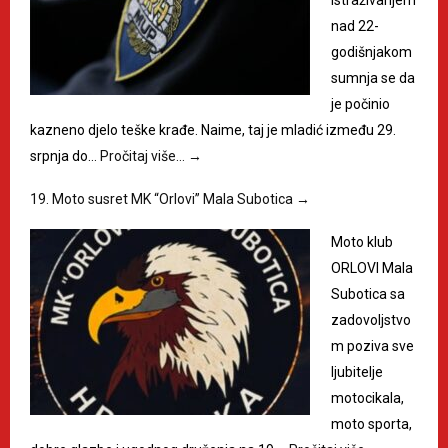
nad 22-
godišnjakom
sumnja se da
je počinio
kazneno djelo teške krađe. Naime, taj je mladić između 29.
srpnja do…
Pročitaj više…
→
19. Moto susret MK “Orlovi” Mala Subotica
→
Moto klub
ORLOVI Mala
Subotica sa
zadovoljstvo
m poziva sve
ljubitelje
motocikala,
moto sporta,