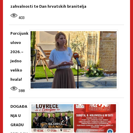
zahvalnosti te Dan hrvatskih branitelja
403
Porcijunk
ulovo
2026. –
Jedno
veliko
hvala!
388
DOGAĐA
NJA U
GRADU