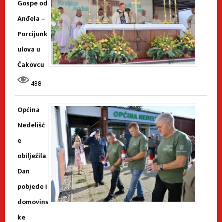
Gospe od
Anđela –
Porcijunk
ulova u
Čakovcu
438
Općina
Nedelišć
e
obilježila
Dan
pobjede i
domovins
ke