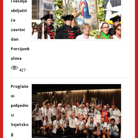
i veselje
obilježit
će
završni
dan
Porcijunk
ulova
427
Proglaše
ni
pobjedni
ci
Svjetsko
g