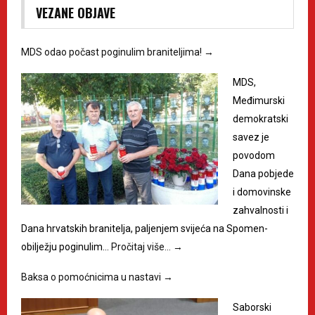
VEZANE OBJAVE
MDS odao počast poginulim braniteljima!
→
MDS,
Međimurski
demokratski
savez je
povodom
Dana pobjede
i domovinske
zahvalnosti i
Dana hrvatskih branitelja, paljenjem svijeća na Spomen-
obilježju poginulim…
Pročitaj više…
→
Baksa o pomoćnicima u nastavi
→
Saborski