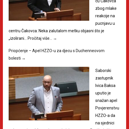
cu Čakovca
zbog mlake
reakcije na
pucnjavu u
centru Čakovca: Neka zalutalom metku objasni što je
„izolirani…
Pročitaj više…
→
Priopćenje – Apel HZZO-u za djecu s Duchenneovom
bolesti
→
Saborski
zastupnik
Ivica Baksa
uputio je
snažan apel
Povjerenstvu
HZZO-a da
na sjednici