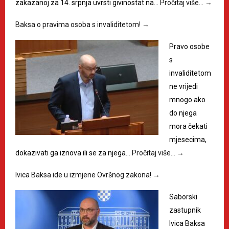
zakazanoj za 14. srpnja uvrsti givinostat na…
Pročitaj više…
→
Baksa o pravima osoba s invaliditetom!
→
Pravo osobe
s
invaliditetom
ne vrijedi
mnogo ako
do njega
mora čekati
mjesecima,
dokazivati ga iznova ili se za njega…
Pročitaj više…
→
Ivica Baksa ide u izmjene Ovršnog zakona!
→
Saborski
zastupnik
Ivica Baksa