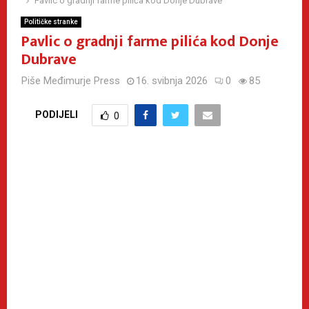
Pavlic o gradnji farme pilića kod Donje Dubrave
Političke stranke
Pavlic o gradnji farme pilića kod Donje
Dubrave
Piše
Međimurje Press
16. svibnja 2026
0
85
PODIJELI
0