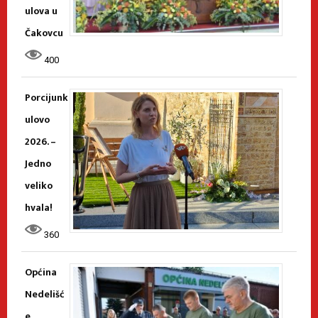
ulova u
Čakovcu
400
Porcijunk
ulovo
2026. –
Jedno
veliko
hvala!
360
Općina
Nedelišć
e