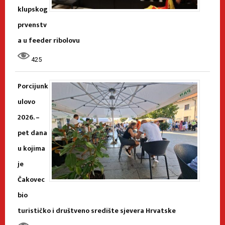
klupskog
prvenstv
a u feeder ribolovu
425
Porcijunk
ulovo
2026. –
pet dana
u kojima
je
Čakovec
bio
turističko i društveno središte sjevera Hrvatske