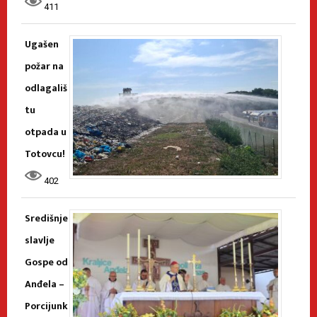
411
Ugašen
požar na
odlagališ
tu
otpada u
Totovcu!
402
Središnje
slavlje
Gospe od
Anđela –
Porcijunk