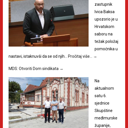
zastupnik
Ivica Baksa
upozorio je u
Hrvatskom
saboru na
težak položaj
pomoćnika u
nastavi, istaknuvši da se od njih…
Pročitaj više…
→
MDS: Otvoriti Dom sindikata
→
Na
aktualnom
satu 6.
sjednice
Skupštine
međimurske
županije,