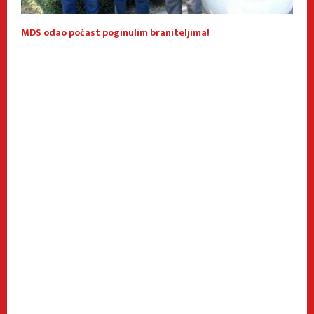
MDS odao počast poginulim braniteljima!
B