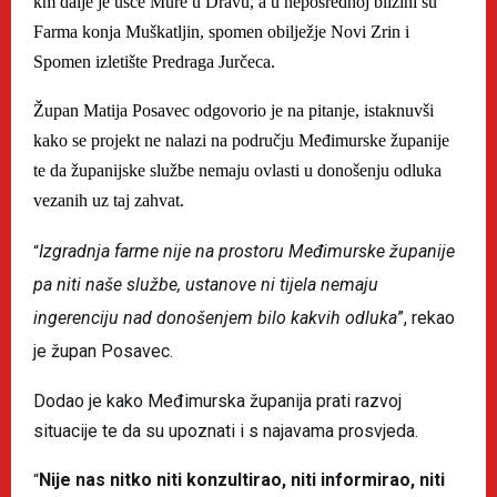
km dalje je ušće Mure u Dravu, a u neposrednoj blizini su
Farma konja Muškatljin, spomen obilježje Novi Zrin i
Spomen izletište Predraga Jurčeca.
Župan Matija Posavec odgovorio je na pitanje, istaknuvši
kako se projekt ne nalazi na području Međimurske županije
te da županijske službe nemaju ovlasti u donošenju odluka
vezanih uz taj zahvat.
Izgradnja farme nije na prostoru Međimurske županije
“
pa niti naše službe, ustanove ni tijela nemaju
ingerenciju nad donošenjem bilo kakvih odluka
”, rekao
je župan Posavec.
Dodao je kako Međimurska županija prati razvoj
situacije te da su upoznati i s najavama prosvjeda.
Nije nas nitko niti konzultirao, niti informirao, niti
“