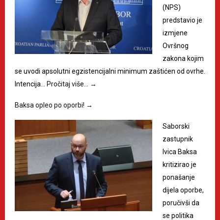
(NPS)
predstavio je
izmjene
Ovršnog
zakona kojim
se uvodi apsolutni egzistencijalni minimum zaštićen od ovrhe.
Intencija…
Pročitaj više…
→
Baksa opleo po oporbi!
→
Saborski
zastupnik
Ivica Baksa
kritizirao je
ponašanje
dijela oporbe,
poručivši da
se politika