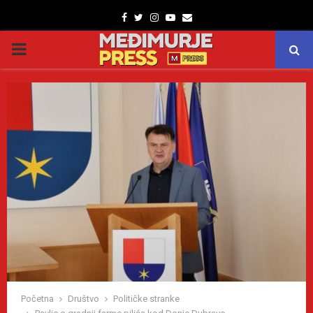
Facebook
Twitter
Instagram
Youtube
Email
PRIMARY
MENU
Početna
Društvo
Političke stranke