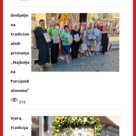
Dodijelje
na
tradicion
alnih
priznanja
„Najbolje
na
Porcijunk
ulovome”
519
Vjera,
tradicija