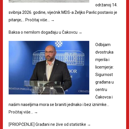
održanoj 14.
svibnja 2026. godine, vijećnik MDS-a Željko Pavlic postavio je
pitanje;…
Pročitaj više…
→
Baksa o nemilom događaju u Čakovcu
→
Odbijam
dvostruka
mjerila i
licemjerje:
Sigurnost
građana u
centru
Čakovca i
našim naseljima mora se braniti jednako i bez iznimke…
Pročitaj više…
→
[PRIOPĆENJE] Građani ne žive od statistike
→