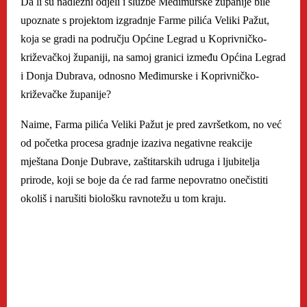
Da li su nadležni odjeli i službe Međimurske županije bile
upoznate s projektom izgradnje Farme pilića Veliki Pažut,
koja se gradi na području Općine Legrad u Koprivničko-
križevačkoj županiji, na samoj granici između Općina Legrad
i Donja Dubrava, odnosno Međimurske i Koprivničko-
križevačke županije?
Naime, Farma pilića Veliki Pažut je pred završetkom, no već
od početka procesa gradnje izaziva negativne reakcije
mještana Donje Dubrave, zaštitarskih udruga i ljubitelja
prirode, koji se boje da će rad farme nepovratno onečistiti
okoliš i narušiti biološku ravnotežu u tom kraju.