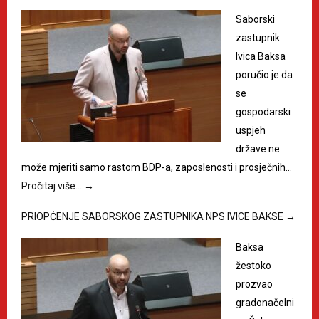
Saborski
zastupnik
Ivica Baksa
poručio je da
se
gospodarski
uspjeh
države ne
može mjeriti samo rastom BDP-a, zaposlenosti i prosječnih…
Pročitaj više…
→
PRIOPĆENJE SABORSKOG ZASTUPNIKA NPS IVICE BAKSE
→
Baksa
žestoko
prozvao
gradonačelni