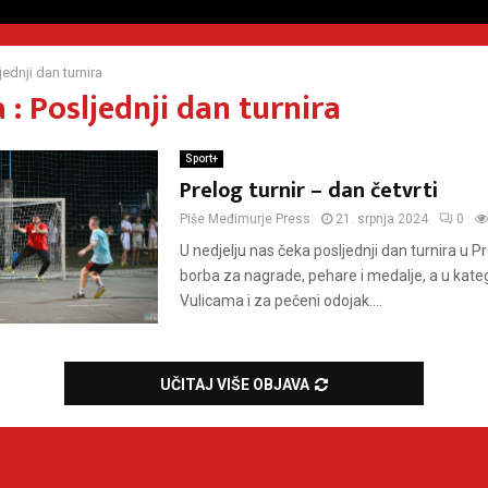
jednji dan turnira
: Posljednji dan turnira
Sport+
Prelog turnir – dan četvrti
Piše
Međimurje Press
21. srpnja 2024
0
U nedjelju nas čeka posljednji dan turnira u Pr
borba za nagrade, pehare i medalje, a u kate
Vulicama i za pečeni odojak....
UČITAJ VIŠE OBJAVA