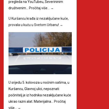
pregleda na YouTubeu, Severininim
društvenim…
Pročitaj više…
→
U Kuršancu krađa iz nezaključane kuće,
provala u kuću u Svetom Urbanu!
→
U srijedu 5. kolovoza u noćnim satima, u
Kuršancu, Glavnoj ulici, nepoznati
počinitelj je iz hodnika nezaključane kuće
ukrao razni alat. Materijalna…
Pročitaj
više…
→