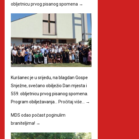
obljetnicu prvog pisanog spomena
→
Kuršanec je u srijedu, na blagdan Gospe
Snježne, svečano obilježio Dan mjesta i
559. obljetnicu prvog pisanog spomena.
Program obilježavanja…
Pročitaj više…
→
MDS odao počast poginulim
braniteljima!
→