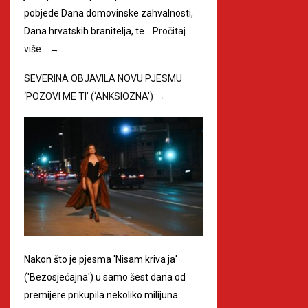
pobjede Dana domovinske zahvalnosti,
Dana hrvatskih branitelja, te…
Pročitaj
više…
→
SEVERINA OBJAVILA NOVU PJESMU
‘POZOVI ME TI’ (‘ANKSIOZNA’)
→
Nakon što je pjesma 'Nisam kriva ja'
('Bezosjećajna') u samo šest dana od
premijere prikupila nekoliko milijuna