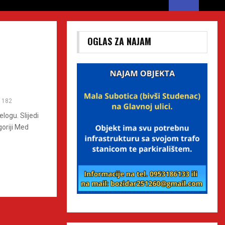
OGLAS ZA NAJAM
182
elogu. Slijedi
goriji Med