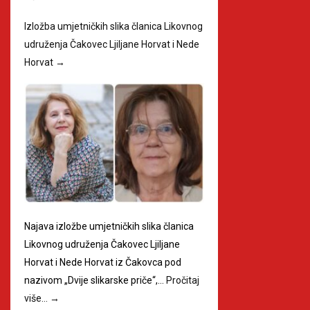
Izložba umjetničkih slika članica Likovnog
udruženja Čakovec Ljiljane Horvat i Nede
Horvat
→
Najava izložbe umjetničkih slika članica
Likovnog udruženja Čakovec Ljiljane
Horvat i Nede Horvat iz Čakovca pod
nazivom „Dvije slikarske priče“,…
Pročitaj
više…
→