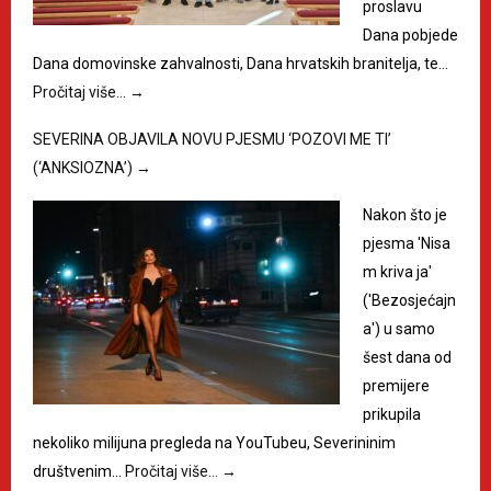
proslavu
Dana pobjede
Dana domovinske zahvalnosti, Dana hrvatskih branitelja, te…
Pročitaj više…
→
SEVERINA OBJAVILA NOVU PJESMU ‘POZOVI ME TI’
(‘ANKSIOZNA’)
→
Nakon što je
pjesma 'Nisa
m kriva ja'
('Bezosjećajn
a') u samo
šest dana od
premijere
prikupila
nekoliko milijuna pregleda na YouTubeu, Severininim
društvenim…
Pročitaj više…
→