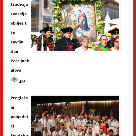
tradicija
i veselje
obilježit
će
završni
dan
Porcijunk
ulova
425
Proglaše
ni
pobjedni
ci
Svjetsko