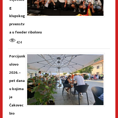
g
klupskog
prvenstv
a u feeder ribolovu
424
Porcijunk
ulovo
2026. –
pet dana
u kojima
je
Čakovec
bio