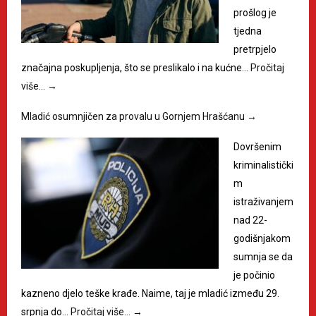
prošlog je
tjedna
pretrpjelo
značajna poskupljenja, što se preslikalo i na kućne…
Pročitaj
više…
→
Mladić osumnjičen za provalu u Gornjem Hrašćanu
→
Dovršenim
kriminalistički
m
istraživanjem
nad 22-
godišnjakom
sumnja se da
je počinio
kazneno djelo teške krađe. Naime, taj je mladić između 29.
srpnja do…
Pročitaj više…
→