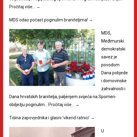
Pročitaj više…
→
MDS odao počast poginulim braniteljima!
→
MDS,
Međimurski
demokratski
savez je
povodom
Dana pobjede
i domovinske
zahvalnosti i
Dana hrvatskih branitelja, paljenjem svijeća na Spomen-
obilježju poginulim…
Pročitaj više…
→
Tišina zapovjednika i glasni ‘vikend ratnici’
→
U