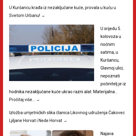
U Kuršancu krađa iz nezaključane kuće, provala u kuću u
Svetom Urbanu!
→
U srijedu 5.
kolovoza u
noćnim
satima, u
Kuršancu,
Glavnoj ulici,
nepoznati
počinitelj je iz
hodnika nezaključane kuće ukrao razni alat. Materijalna…
Pročitaj više…
→
Izložba umjetničkih slika članica Likovnog udruženja Čakovec
Ljiljane Horvat i Nede Horvat
→
Najava