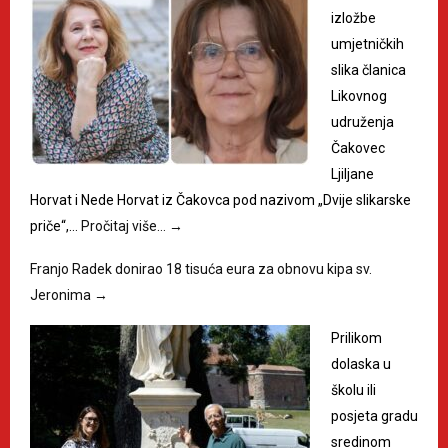
izložbe
umjetničkih
slika članica
Likovnog
udruženja
Čakovec
Ljiljane
Horvat i Nede Horvat iz Čakovca pod nazivom „Dvije slikarske
priče“,…
Pročitaj više…
→
Franjo Radek donirao 18 tisuća eura za obnovu kipa sv.
Jeronima
→
Prilikom
dolaska u
školu ili
posjeta gradu
sredinom