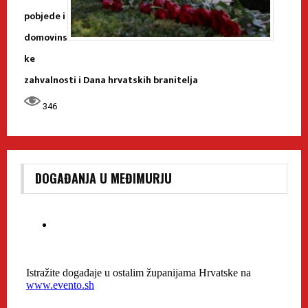
pobjede i
domovins
ke
zahvalnosti i Dana hrvatskih branitelja
346
DOGAĐANJA U MEĐIMURJU