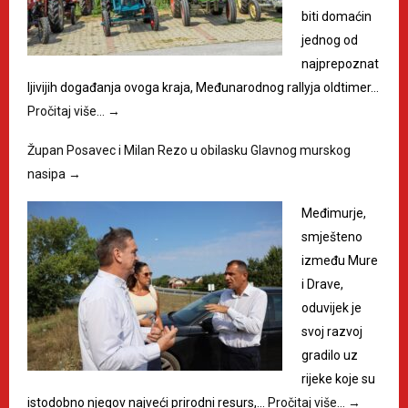
biti domaćin
jednog od
najprepoznat
ljivijih događanja ovoga kraja, Međunarodnog rallyja oldtimer…
Pročitaj više…
→
Župan Posavec i Milan Rezo u obilasku Glavnog murskog
nasipa
→
Međimurje,
smješteno
između Mure
i Drave,
oduvijek je
svoj razvoj
gradilo uz
rijeke koje su
istodobno njegov najveći prirodni resurs,…
Pročitaj više…
→