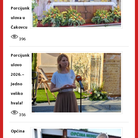
Porcijunk
ulova u
Čakovcu
396
Porcijunk
ulovo
2026. –
Jedno
veliko
hvala!
356
Općina