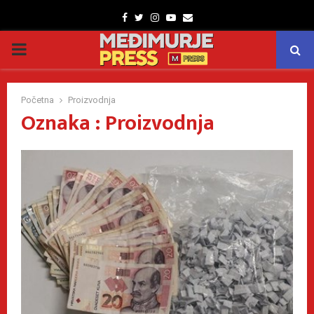
Facebook
Twitter
Instagram
Youtube
Email
PRIMARY
MENU
Početna
Proizvodnja
Oznaka : Proizvodnja