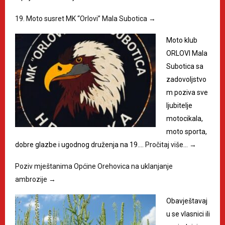
19. Moto susret MK “Orlovi” Mala Subotica
→
Moto klub
ORLOVI Mala
Subotica sa
zadovoljstvo
m poziva sve
ljubitelje
motocikala,
moto sporta,
dobre glazbe i ugodnog druženja na 19.…
Pročitaj više…
→
Poziv mještanima Općine Orehovica na uklanjanje
ambrozije
→
Obavještavaj
u se vlasnici ili