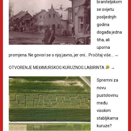
braniteljskom
se svijetu
posljednjih
godina
događa jedna
tiha, ali
uporna
promjena. Ne govori se o njoj javno, jer oni…
Pročitaj više…
→
OTVORENJE MEĐIMURSKOG KURUZNOG LABIRINTA
→
Spremni za
novu
pustolovinu
među
visokim
stabljikama
kuruze?