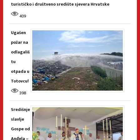
turističko i društveno središte sjevera Hrvatske
409
Ugašen
požar na
odlagališ
tu
otpada u
Totovcu!
398
Središnje
slavlje
Gospe od
Anđela –