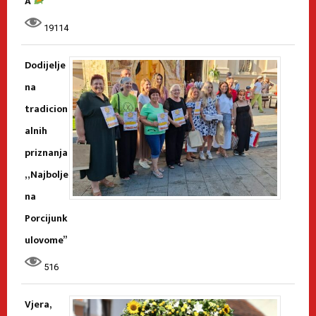
A
19114
Dodijelje
na
tradicion
alnih
priznanja
„Najbolje
na
Porcijunk
ulovome”
516
Vjera,