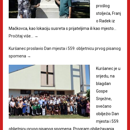
prošlog
stoljeća, Franj
o Radek iz
Mačkovca, kao lokaciju susreta s prijateljima ili kao mjesto…
Pročitaj više…
→
Kuršanec proslavio Dan mjesta i 559. obljetnicu prvog pisanog
spomena
→
Kuršanec je u
srijedu, na
blagdan
Gospe
Snježne,
svečano
obilježio Dan
mjesta i 559.
obljetnicu prvog pisanog spomena. Program obilježavanja…