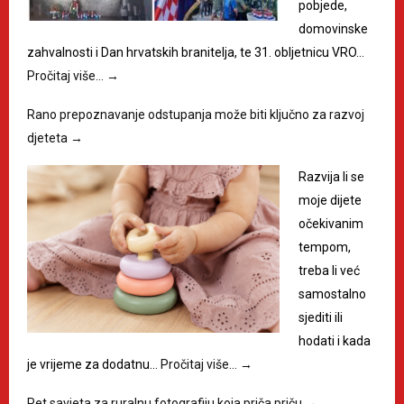
pobjede,
domovinske
zahvalnosti i Dan hrvatskih branitelja, te 31. obljetnicu VRO…
Pročitaj više…
→
Rano prepoznavanje odstupanja može biti ključno za razvoj
djeteta
→
Razvija li se
moje dijete
očekivanim
tempom,
treba li već
samostalno
sjediti ili
hodati i kada
je vrijeme za dodatnu…
Pročitaj više…
→
Pet savjeta za ruralnu fotografiju koja priča priču
→