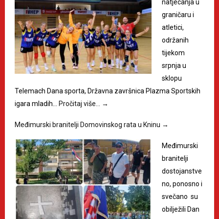
natjecanja u
graničaru i
atletici,
održanih
tijekom
srpnja u
sklopu
Telemach Dana sporta, Državna završnica Plazma Sportskih
igara mladih…
Pročitaj više…
→
Međimurski branitelji Domovinskog rata u Kninu
→
Međimurski
branitelji
dostojanstve
no, ponosno i
svečano su
obilježili Dan