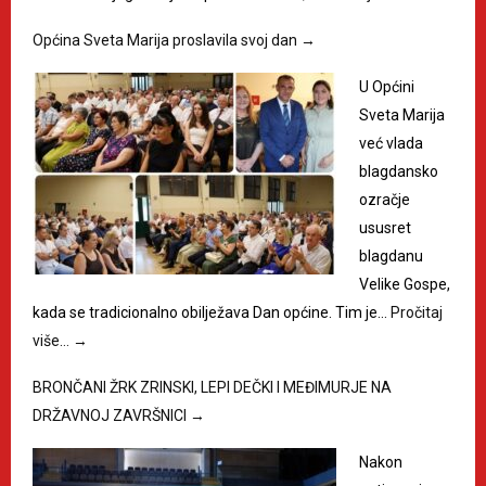
Općina Sveta Marija proslavila svoj dan
→
U Općini
Sveta Marija
već vlada
blagdansko
ozračje
ususret
blagdanu
Velike Gospe,
kada se tradicionalno obilježava Dan općine. Tim je…
Pročitaj
više…
→
BRONČANI ŽRK ZRINSKI, LEPI DEČKI I MEĐIMURJE NA
DRŽAVNOJ ZAVRŠNICI
→
Nakon