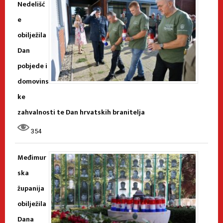
Nedelišć
e
obilježila
Dan
pobjede i
domovins
ke
zahvalnosti te Dan hrvatskih branitelja
354
Međimur
ska
županija
obilježila
Dana