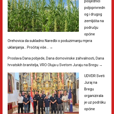
posjednici
poljoprivredn
og i drugog
zemljišta na
području
općine
Orehovica da sukladno Naredbi o poduzimanju mjera
uklanjanja…
Pročitaj više…
→
Proslava Dana pobjede, Dana domovinske zahvalnosti, Dana
hrvatskih branitelja, VRO Oluja u Svetom Juraju na Bregu
→
UDVDR Sveti
Juraj na
Bregu
organizirala
je uz podršku
općine