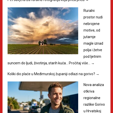
Ruralni
prostor nudi
nebrojene
motive, od
jutarnje
magle iznad
polja i žetve
pod ljetnim
suncem do ljudi, životinja, starih kuća…
Pročitaj više…
→
Koliki dio plaće u Međimurskoj županiji odlazi na gorivo?
→
Nova analiza
otkriva
regionalne
razlike Gorivo
u Hrvatskoj