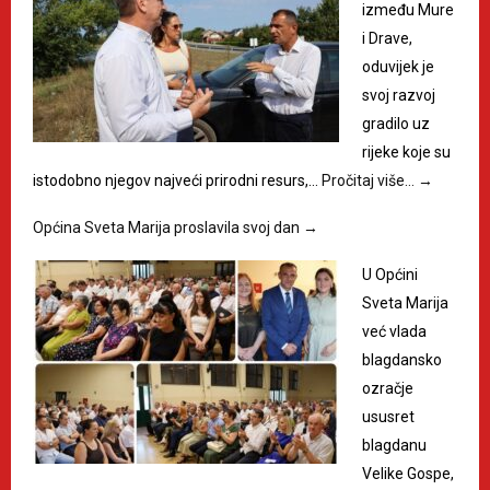
između Mure
i Drave,
oduvijek je
svoj razvoj
gradilo uz
rijeke koje su
istodobno njegov najveći prirodni resurs,…
Pročitaj više…
→
Općina Sveta Marija proslavila svoj dan
→
U Općini
Sveta Marija
već vlada
blagdansko
ozračje
ususret
blagdanu
Velike Gospe,