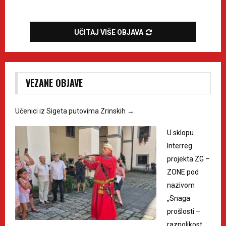
UČITAJ VIŠE OBJAVA
VEZANE OBJAVE
Učenici iz Sigeta putovima Zrinskih
→
U sklopu
Interreg
projekta ZG –
ZONE pod
nazivom
„Snaga
prošlosti –
raznolikost