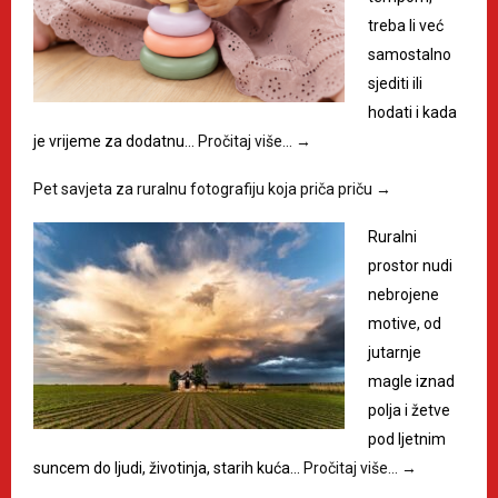
treba li već
samostalno
sjediti ili
hodati i kada
je vrijeme za dodatnu…
Pročitaj više…
→
Pet savjeta za ruralnu fotografiju koja priča priču
→
Ruralni
prostor nudi
nebrojene
motive, od
jutarnje
magle iznad
polja i žetve
pod ljetnim
suncem do ljudi, životinja, starih kuća…
Pročitaj više…
→