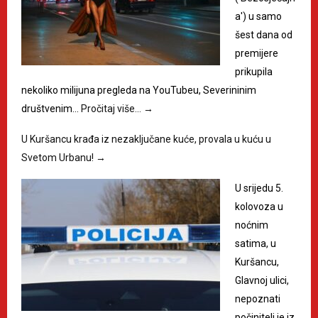
a') u samo
šest dana od
premijere
prikupila
nekoliko milijuna pregleda na YouTubeu, Severininim
društvenim…
Pročitaj više…
→
U Kuršancu krađa iz nezaključane kuće, provala u kuću u
Svetom Urbanu!
→
U srijedu 5.
kolovoza u
noćnim
satima, u
Kuršancu,
Glavnoj ulici,
nepoznati
počinitelj je iz