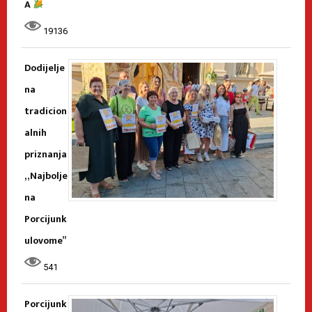
A
19136
Dodijelje
na
tradicion
alnih
priznanja
„Najbolje
na
Porcijunk
ulovome”
541
Porcijunk