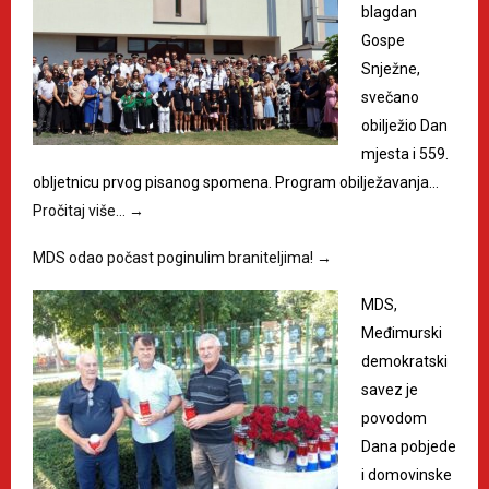
blagdan
Gospe
Snježne,
svečano
obilježio Dan
mjesta i 559.
obljetnicu prvog pisanog spomena. Program obilježavanja…
Pročitaj više…
→
MDS odao počast poginulim braniteljima!
→
MDS,
Međimurski
demokratski
savez je
povodom
Dana pobjede
i domovinske