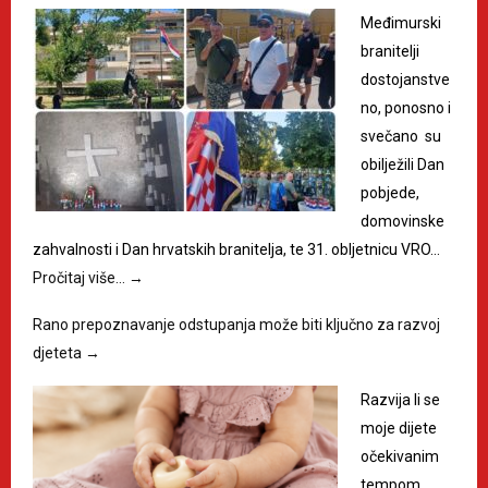
Međimurski
branitelji
dostojanstve
no, ponosno i
svečano su
obilježili Dan
pobjede,
domovinske
zahvalnosti i Dan hrvatskih branitelja, te 31. obljetnicu VRO…
Pročitaj više…
→
Rano prepoznavanje odstupanja može biti ključno za razvoj
djeteta
→
Razvija li se
moje dijete
očekivanim
tempom,