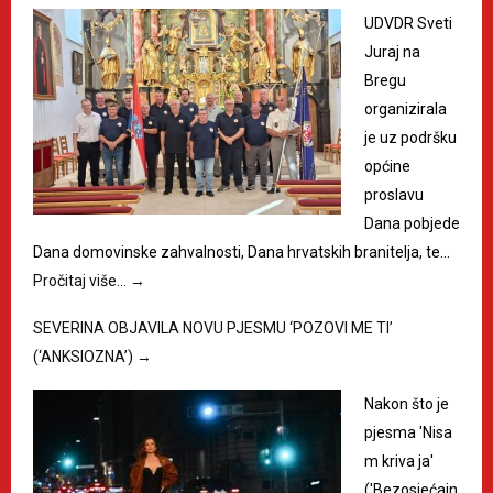
UDVDR Sveti
Juraj na
Bregu
organizirala
je uz podršku
općine
proslavu
Dana pobjede
Dana domovinske zahvalnosti, Dana hrvatskih branitelja, te…
Pročitaj više…
→
SEVERINA OBJAVILA NOVU PJESMU ‘POZOVI ME TI’
(‘ANKSIOZNA’)
→
Nakon što je
pjesma 'Nisa
m kriva ja'
('Bezosjećajn