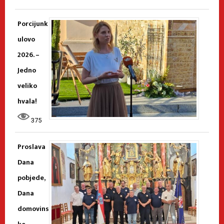
Porcijunk
ulovo
2026. –
Jedno
veliko
hvala!
375
Proslava
Dana
pobjede,
Dana
domovins