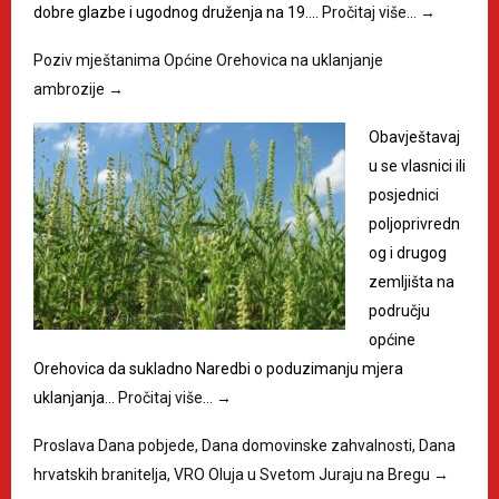
dobre glazbe i ugodnog druženja na 19.…
Pročitaj više…
→
Poziv mještanima Općine Orehovica na uklanjanje
ambrozije
→
Obavještavaj
u se vlasnici ili
posjednici
poljoprivredn
og i drugog
zemljišta na
području
općine
Orehovica da sukladno Naredbi o poduzimanju mjera
uklanjanja…
Pročitaj više…
→
Proslava Dana pobjede, Dana domovinske zahvalnosti, Dana
hrvatskih branitelja, VRO Oluja u Svetom Juraju na Bregu
→