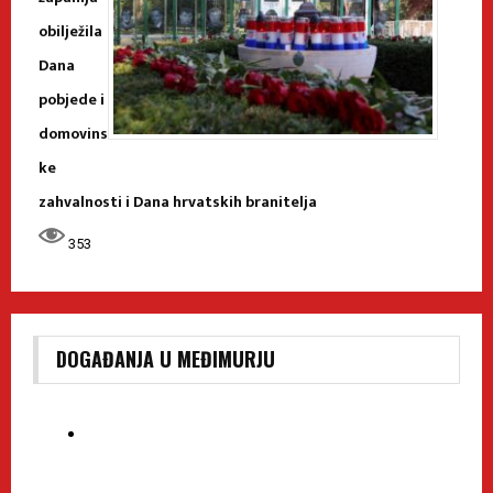
obilježila
Dana
pobjede i
domovins
ke
zahvalnosti i Dana hrvatskih branitelja
353
DOGAĐANJA U MEĐIMURJU