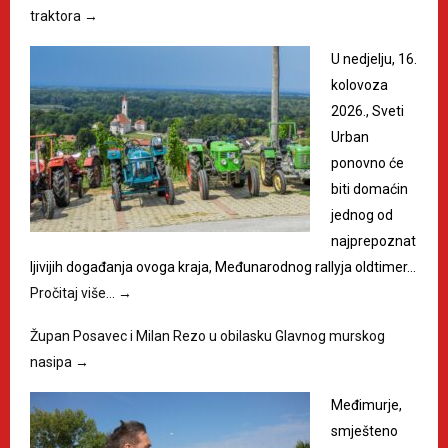
traktora
→
U nedjelju, 16.
kolovoza
2026., Sveti
Urban
ponovno će
biti domaćin
jednog od
najprepoznat
ljivijih događanja ovoga kraja, Međunarodnog rallyja oldtimer…
Pročitaj više…
→
Župan Posavec i Milan Rezo u obilasku Glavnog murskog
nasipa
→
Međimurje,
smješteno