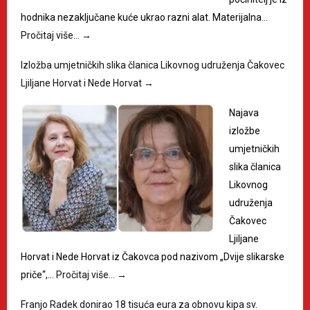
hodnika nezaključane kuće ukrao razni alat. Materijalna…
Pročitaj više…
→
Izložba umjetničkih slika članica Likovnog udruženja Čakovec
Ljiljane Horvat i Nede Horvat
→
Najava
izložbe
umjetničkih
slika članica
Likovnog
udruženja
Čakovec
Ljiljane
Horvat i Nede Horvat iz Čakovca pod nazivom „Dvije slikarske
priče“,…
Pročitaj više…
→
Franjo Radek donirao 18 tisuća eura za obnovu kipa sv.