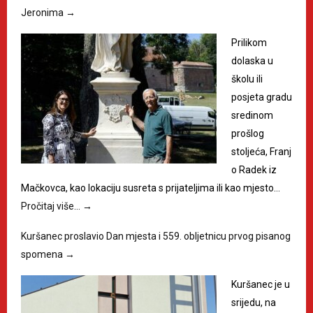
Jeronima
→
Prilikom
dolaska u
školu ili
posjeta gradu
sredinom
prošlog
stoljeća, Franj
o Radek iz
Mačkovca, kao lokaciju susreta s prijateljima ili kao mjesto…
Pročitaj više…
→
Kuršanec proslavio Dan mjesta i 559. obljetnicu prvog pisanog
spomena
→
Kuršanec je u
srijedu, na