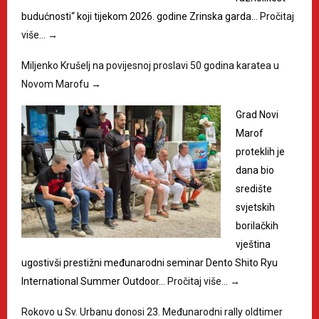
budućnosti“ koji tijekom 2026. godine Zrinska garda…
Pročitaj
više…
→
Miljenko Krušelj na povijesnoj proslavi 50 godina karatea u
Novom Marofu
→
Grad Novi
Marof
proteklih je
dana bio
središte
svjetskih
borilačkih
vještina
ugostivši prestižni međunarodni seminar Dento Shito Ryu
International Summer Outdoor…
Pročitaj više…
→
Rokovo u Sv. Urbanu donosi 23. Međunarodni rally oldtimer