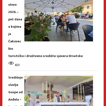
ulovo
2026. –
pet dana
u kojima
je
Čakovec
bio
turističko i društveno središte sjevera Hrvatske
423
Središnje
slavlje
Gospe od
Anđela –