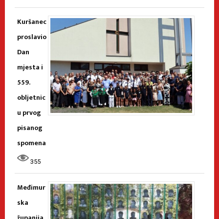
Kuršanec
proslavio
Dan
mjesta i
559.
obljetnic
u prvog
pisanog
spomena
355
Međimur
ska
županija