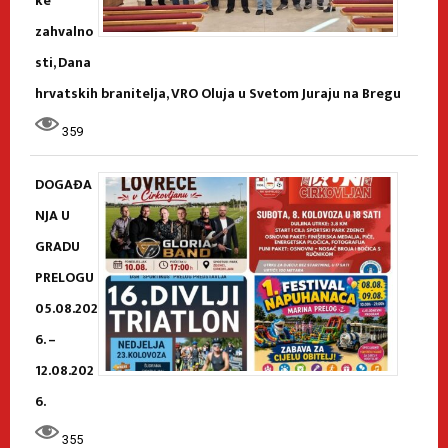
ke
zahvalno
sti, Dana
hrvatskih branitelja, VRO Oluja u Svetom Juraju na Bregu
359
DOGAĐA
NJA U
GRADU
PRELOGU
05.08.202
6. –
12.08.202
6.
355