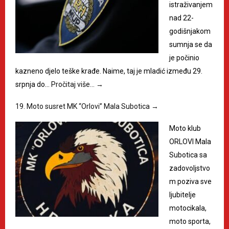
istraživanjem
nad 22-
godišnjakom
sumnja se da
je počinio
kazneno djelo teške krađe. Naime, taj je mladić između 29.
srpnja do…
Pročitaj više…
→
19. Moto susret MK “Orlovi” Mala Subotica
→
Moto klub
ORLOVI Mala
Subotica sa
zadovoljstvo
m poziva sve
ljubitelje
motocikala,
moto sporta,