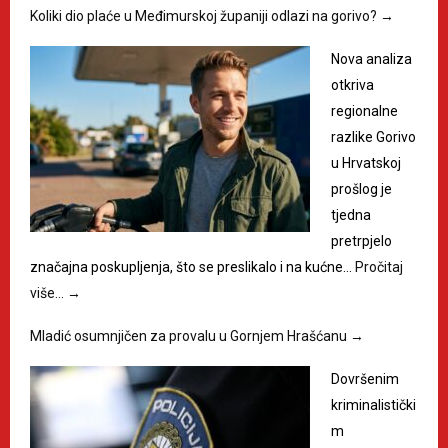
Koliki dio plaće u Međimurskoj županiji odlazi na gorivo?
→
Nova analiza
otkriva
regionalne
razlike Gorivo
u Hrvatskoj
prošlog je
tjedna
pretrpjelo
značajna poskupljenja, što se preslikalo i na kućne…
Pročitaj
više…
→
Mladić osumnjičen za provalu u Gornjem Hrašćanu
→
Dovršenim
kriminalistički
m