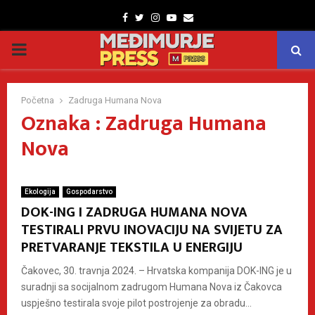
Facebook
Twitter
Instagram
Youtube
Email
PRIMARY
MENU
Početna
Zadruga Humana Nova
Oznaka : Zadruga Humana
Nova
Ekologija
Gospodarstvo
DOK-ING I ZADRUGA HUMANA NOVA
TESTIRALI PRVU INOVACIJU NA SVIJETU ZA
PRETVARANJE TEKSTILA U ENERGIJU
Čakovec, 30. travnja 2024. – Hrvatska kompanija DOK-ING je u
suradnji sa socijalnom zadrugom Humana Nova iz Čakovca
uspješno testirala svoje pilot postrojenje za obradu...