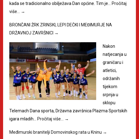
kada se tradicionalno obilježava Dan općine. Tim je…
Pročitaj
više…
→
BRONČANI ŽRK ZRINSKI, LEPI DEČKI I MEĐIMURJE NA
DRŽAVNOJ ZAVRŠNICI
→
Nakon
natjecanja u
graničaru i
atletici,
održanih
tijekom
srpnja u
sklopu
Telemach Dana sporta, Državna završnica Plazma Sportskih
igara mladih…
Pročitaj više…
→
Međimurski branitelji Domovinskog rata u Kninu
→