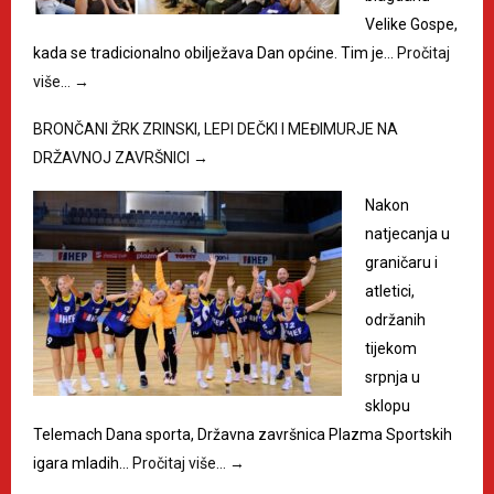
Velike Gospe,
kada se tradicionalno obilježava Dan općine. Tim je…
Pročitaj
više…
→
BRONČANI ŽRK ZRINSKI, LEPI DEČKI I MEĐIMURJE NA
DRŽAVNOJ ZAVRŠNICI
→
Nakon
natjecanja u
graničaru i
atletici,
održanih
tijekom
srpnja u
sklopu
Telemach Dana sporta, Državna završnica Plazma Sportskih
igara mladih…
Pročitaj više…
→