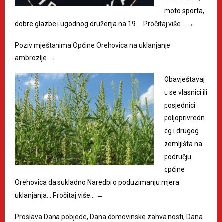
moto sporta,
dobre glazbe i ugodnog druženja na 19.…
Pročitaj više…
→
Poziv mještanima Općine Orehovica na uklanjanje
ambrozije
→
Obavještavaj
u se vlasnici ili
posjednici
poljoprivredn
og i drugog
zemljišta na
području
općine
Orehovica da sukladno Naredbi o poduzimanju mjera
uklanjanja…
Pročitaj više…
→
Proslava Dana pobjede, Dana domovinske zahvalnosti, Dana