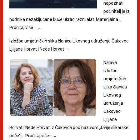
nepoznati
počinitelj je iz
hodnika nezaključane kuće ukrao razni alat. Materijalna…
Pročitaj više…
→
Izložba umjetničkih slika članica Likovnog udruženja Čakovec
Ljiljane Horvat i Nede Horvat
→
Najava
izložbe
umjetničkih
slika članica
Likovnog
udruženja
Čakovec
Ljiljane
Horvat i Nede Horvat iz Čakovca pod nazivom „Dvije slikarske
priče“,…
Pročitaj više…
→