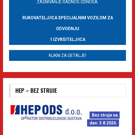
ZASNIVANJE RADNOG ODNOSA:
RUKOVATELJ/ICA SPECIJALNIM VOZILOM ZA
ODVODNJU
1 IZVRŠITELJ/ICA
KLIKNI ZA DETALJE!
HEP – BEZ STRUJE
Bez struje na
dan: 3.8.2026.