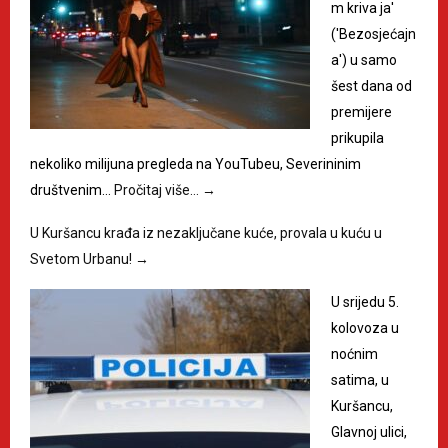
m kriva ja'
('Bezosjećajn
a') u samo
šest dana od
premijere
prikupila
nekoliko milijuna pregleda na YouTubeu, Severininim
društvenim…
Pročitaj više…
→
U Kuršancu krađa iz nezaključane kuće, provala u kuću u
Svetom Urbanu!
→
U srijedu 5.
kolovoza u
noćnim
satima, u
Kuršancu,
Glavnoj ulici,