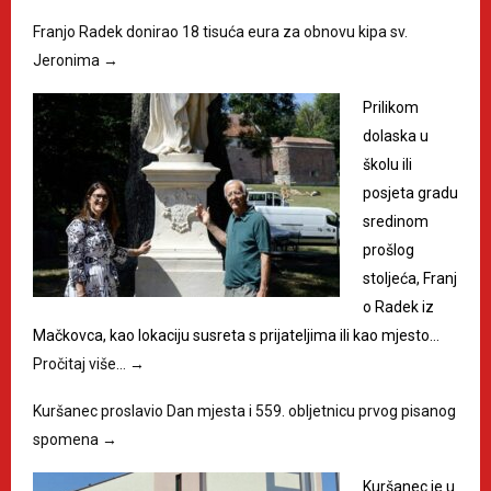
Franjo Radek donirao 18 tisuća eura za obnovu kipa sv.
Jeronima
→
Prilikom
dolaska u
školu ili
posjeta gradu
sredinom
prošlog
stoljeća, Franj
o Radek iz
Mačkovca, kao lokaciju susreta s prijateljima ili kao mjesto…
Pročitaj više…
→
Kuršanec proslavio Dan mjesta i 559. obljetnicu prvog pisanog
spomena
→
Kuršanec je u