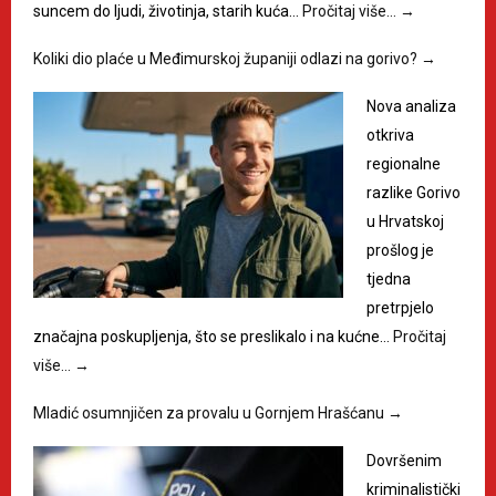
suncem do ljudi, životinja, starih kuća…
Pročitaj više…
→
Koliki dio plaće u Međimurskoj županiji odlazi na gorivo?
→
Nova analiza
otkriva
regionalne
razlike Gorivo
u Hrvatskoj
prošlog je
tjedna
pretrpjelo
značajna poskupljenja, što se preslikalo i na kućne…
Pročitaj
više…
→
Mladić osumnjičen za provalu u Gornjem Hrašćanu
→
Dovršenim
kriminalistički