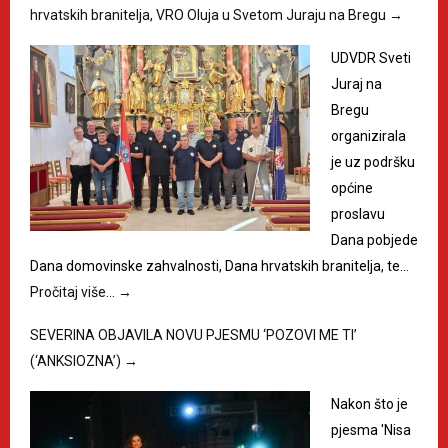
hrvatskih branitelja, VRO Oluja u Svetom Juraju na Bregu
→
UDVDR Sveti
Juraj na
Bregu
organizirala
je uz podršku
općine
proslavu
Dana pobjede
Dana domovinske zahvalnosti, Dana hrvatskih branitelja, te…
Pročitaj više…
→
SEVERINA OBJAVILA NOVU PJESMU ‘POZOVI ME TI’
(‘ANKSIOZNA’)
→
Nakon što je
pjesma 'Nisa