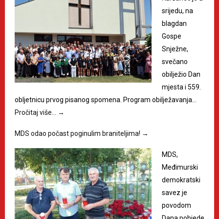
srijedu, na
blagdan
Gospe
Snježne,
svečano
obilježio Dan
mjesta i 559.
obljetnicu prvog pisanog spomena. Program obilježavanja…
Pročitaj više…
→
MDS odao počast poginulim braniteljima!
→
MDS,
Međimurski
demokratski
savez je
povodom
Dana pobjede