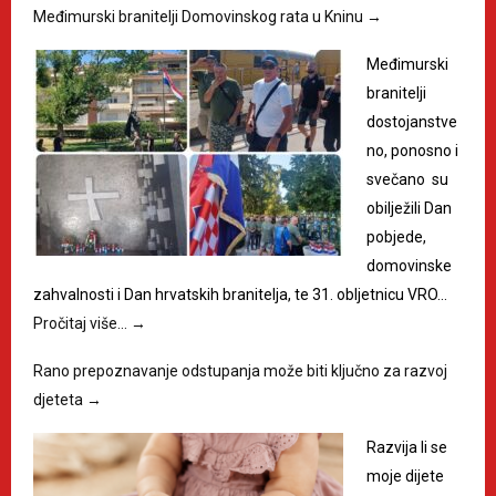
Međimurski branitelji Domovinskog rata u Kninu
→
Međimurski
branitelji
dostojanstve
no, ponosno i
svečano su
obilježili Dan
pobjede,
domovinske
zahvalnosti i Dan hrvatskih branitelja, te 31. obljetnicu VRO…
Pročitaj više…
→
Rano prepoznavanje odstupanja može biti ključno za razvoj
djeteta
→
Razvija li se
moje dijete