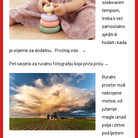
očekivanim
tempom,
treba li već
samostalno
sjediti ili
hodati i kada
je vrijeme za dodatnu…
Pročitaj više…
→
Pet savjeta za ruralnu fotografiju koja priča priču
→
Ruralni
prostor nudi
nebrojene
motive, od
jutarnje
magle iznad
polja i žetve
pod ljetnim