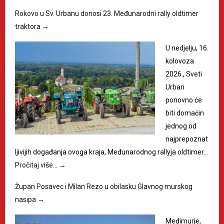
Rokovo u Sv. Urbanu donosi 23. Međunarodni rally oldtimer
traktora
→
U nedjelju, 16.
kolovoza
2026., Sveti
Urban
ponovno će
biti domaćin
jednog od
najprepoznat
ljivijih događanja ovoga kraja, Međunarodnog rallyja oldtimer…
Pročitaj više…
→
Župan Posavec i Milan Rezo u obilasku Glavnog murskog
nasipa
→
Međimurje,