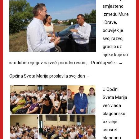
smješteno
između Mure
i Drave,
oduvijek je
svoj razvoj
gradilo uz
rijeke koje su
istodobno njegov najveći prirodni resurs,…
Pročitaj više…
→
Općina Sveta Marija proslavila svoj dan
→
U Općini
Sveta Marija
već vlada
blagdansko
ozračje
ususret
blagdanu