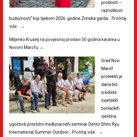
prošlosti –
raznolikost
budućnosti“ koji tijekom 2026. godine Zrinska garda…
Pročitaj
više…
→
Miljenko Krušelj na povijesnoj proslavi 50 godina karatea u
Novom Marofu
→
Grad Novi
Marof
proteklih je
dana bio
središte
svjetskih
borilačkih
vještina
ugostivši prestižni međunarodni seminar Dento Shito Ryu
International Summer Outdoor…
Pročitaj više…
→