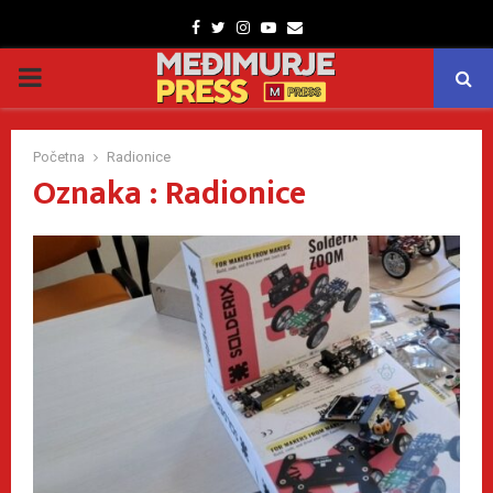
Facebook
Twitter
Instagram
Youtube
Email
PRIMARY
MENU
Početna
Radionice
Oznaka : Radionice