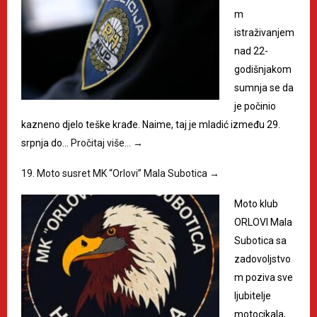
m
istraživanjem
nad 22-
godišnjakom
sumnja se da
je počinio
kazneno djelo teške krađe. Naime, taj je mladić između 29.
srpnja do…
Pročitaj više…
→
19. Moto susret MK “Orlovi” Mala Subotica
→
Moto klub
ORLOVI Mala
Subotica sa
zadovoljstvo
m poziva sve
ljubitelje
motocikala,