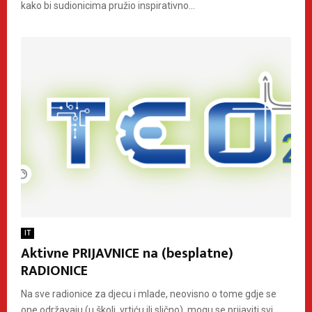
kako bi sudionicima pružio inspirativno...
IT
Aktivne PRIJAVNICE na (besplatne)
RADIONICE
Na sve radionice za djecu i mlade, neovisno o tome gdje se
one održavaju (u školi, vrtiću ili slično), mogu se prijaviti svi.