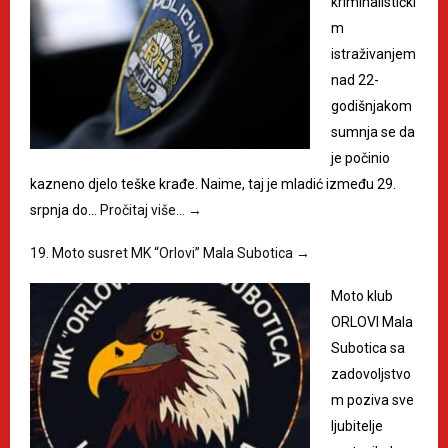
kriminalistički
m
istraživanjem
nad 22-
godišnjakom
sumnja se da
je počinio
kazneno djelo teške krađe. Naime, taj je mladić između 29.
srpnja do…
Pročitaj više…
→
19. Moto susret MK “Orlovi” Mala Subotica
→
Moto klub
ORLOVI Mala
Subotica sa
zadovoljstvo
m poziva sve
ljubitelje