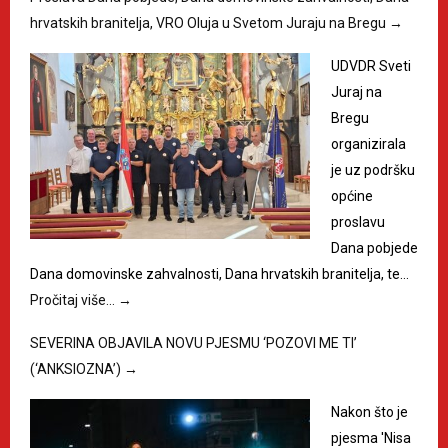
hrvatskih branitelja, VRO Oluja u Svetom Juraju na Bregu
→
UDVDR Sveti
Juraj na
Bregu
organizirala
je uz podršku
općine
proslavu
Dana pobjede
Dana domovinske zahvalnosti, Dana hrvatskih branitelja, te…
Pročitaj više…
→
SEVERINA OBJAVILA NOVU PJESMU ‘POZOVI ME TI’
(‘ANKSIOZNA’)
→
Nakon što je
pjesma 'Nisa