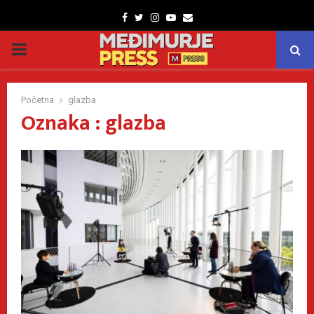
Facebook
Twitter
Instagram
Youtube
Email
PRIMARY
MENU
Početna
glazba
Oznaka : glazba