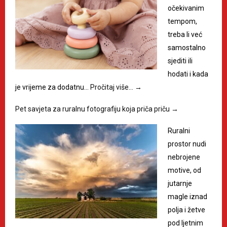
očekivanim
tempom,
treba li već
samostalno
sjediti ili
hodati i kada
je vrijeme za dodatnu…
Pročitaj više…
→
Pet savjeta za ruralnu fotografiju koja priča priču
→
Ruralni
prostor nudi
nebrojene
motive, od
jutarnje
magle iznad
polja i žetve
pod ljetnim