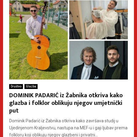
Društvo
Glazba
DOMINIK PADARIĆ iz Žabnika otkriva kako
glazba i folklor oblikuju njegov umjetnički
put
Dominik Padarić iz Žabnika otkriva kako završava studij u
Ujedinjenom Kraljevstvu, nastupa na MEF-u i gaji ljubav prema
folkloru koji oblikuju njegov glazbeni i privatni...