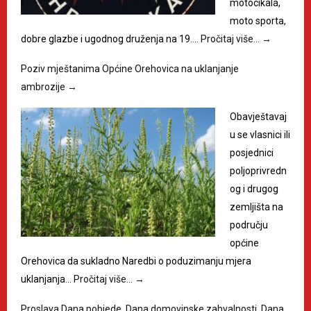
motocikala,
moto sporta,
dobre glazbe i ugodnog druženja na 19.…
Pročitaj više…
→
Poziv mještanima Općine Orehovica na uklanjanje
ambrozije
→
Obavještavaj
u se vlasnici ili
posjednici
poljoprivredn
og i drugog
zemljišta na
području
općine
Orehovica da sukladno Naredbi o poduzimanju mjera
uklanjanja…
Pročitaj više…
→
Proslava Dana pobjede, Dana domovinske zahvalnosti, Dana