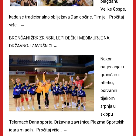
blagdanu
Velike Gospe,
kada se tradicionalno obilježava Dan općine. Tim je…
Pročitaj
više…
→
BRONČANI ŽRK ZRINSKI, LEPI DEČKI I MEĐIMURJE NA
DRŽAVNOJ ZAVRŠNICI
→
Nakon
natjecanja u
graničaru i
atletici,
održanih
tijekom
srpnja u
sklopu
Telemach Dana sporta, Državna završnica Plazma Sportskih
igara mladih…
Pročitaj više…
→