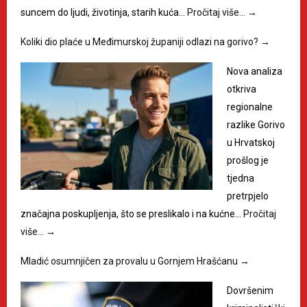
suncem do ljudi, životinja, starih kuća…
Pročitaj više…
→
Koliki dio plaće u Međimurskoj županiji odlazi na gorivo?
→
Nova analiza
otkriva
regionalne
razlike Gorivo
u Hrvatskoj
prošlog je
tjedna
pretrpjelo
značajna poskupljenja, što se preslikalo i na kućne…
Pročitaj
više…
→
Mladić osumnjičen za provalu u Gornjem Hrašćanu
→
Dovršenim