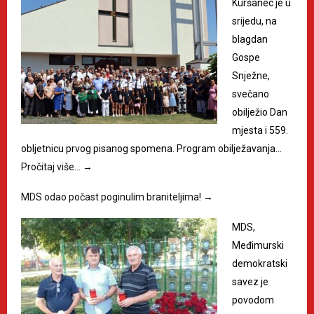
Kuršanec je u
srijedu, na
blagdan
Gospe
Snježne,
svečano
obilježio Dan
mjesta i 559.
obljetnicu prvog pisanog spomena. Program obilježavanja…
Pročitaj više…
→
MDS odao počast poginulim braniteljima!
→
MDS,
Međimurski
demokratski
savez je
povodom