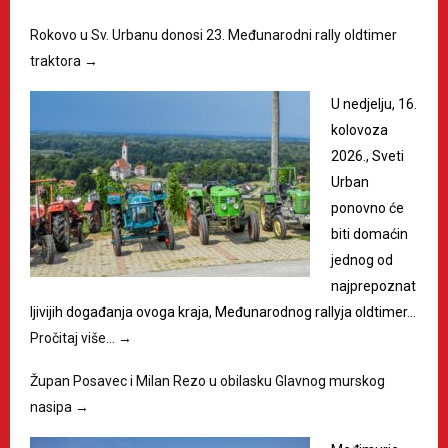
Rokovo u Sv. Urbanu donosi 23. Međunarodni rally oldtimer
traktora
→
U nedjelju, 16.
kolovoza
2026., Sveti
Urban
ponovno će
biti domaćin
jednog od
najprepoznat
ljivijih događanja ovoga kraja, Međunarodnog rallyja oldtimer…
Pročitaj više…
→
Župan Posavec i Milan Rezo u obilasku Glavnog murskog
nasipa
→