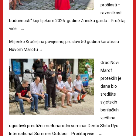
prošlosti –
raznolikost
budućnosti“ koji tijekom 2026. godine Zrinska garda…
Pročitaj
više…
→
Miljenko Krušelj na povijesnoj proslavi 50 godina karatea u
Novom Marofu
→
Grad Novi
Marof
proteklih je
dana bio
središte
svjetskih
borilačkih
vještina
ugostivši prestižni međunarodni seminar Dento Shito Ryu
International Summer Outdoor…
Pročitaj više…
→