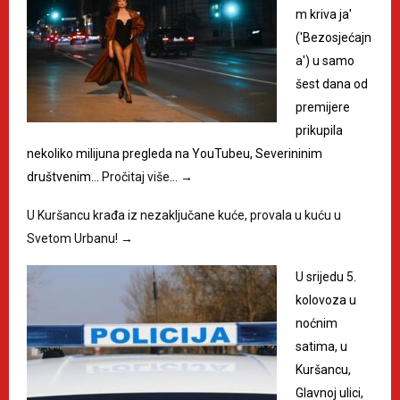
m kriva ja'
('Bezosjećajn
a') u samo
šest dana od
premijere
prikupila
nekoliko milijuna pregleda na YouTubeu, Severininim
društvenim…
Pročitaj više…
→
U Kuršancu krađa iz nezaključane kuće, provala u kuću u
Svetom Urbanu!
→
U srijedu 5.
kolovoza u
noćnim
satima, u
Kuršancu,
Glavnoj ulici,