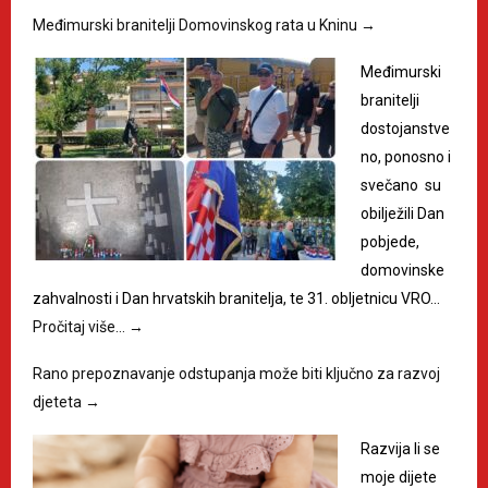
Međimurski branitelji Domovinskog rata u Kninu
→
Međimurski
branitelji
dostojanstve
no, ponosno i
svečano su
obilježili Dan
pobjede,
domovinske
zahvalnosti i Dan hrvatskih branitelja, te 31. obljetnicu VRO…
Pročitaj više…
→
Rano prepoznavanje odstupanja može biti ključno za razvoj
djeteta
→
Razvija li se
moje dijete