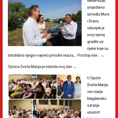
Međimurje,
smješteno
između Mure
i Drave,
oduvijek je
svoj razvoj
gradilo uz
rijeke koje su
istodobno njegov najveći prirodni resurs,…
Pročitaj više…
→
Općina Sveta Marija proslavila svoj dan
→
U Općini
Sveta Marija
već vlada
blagdansko
ozračje
ususret