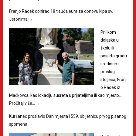
Franjo Radek donirao 18 tisuća eura za obnovu kipa sv.
Jeronima
→
Prilikom
dolaska u
školu ili
posjeta gradu
sredinom
prošlog
stoljeća, Franj
o Radek iz
Mačkovca, kao lokaciju susreta s prijateljima ili kao mjesto…
Pročitaj više…
→
Kuršanec proslavio Dan mjesta i 559. obljetnicu prvog pisanog
spomena
→