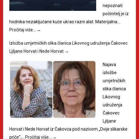
nepoznati
počinitelj je iz
hodnika nezaključane kuće ukrao razni alat. Materijalna…
Pročitaj više…
→
Izložba umjetničkih slika članica Likovnog udruženja Čakovec
Ljiljane Horvat i Nede Horvat
→
Najava
izložbe
umjetničkih
slika članica
Likovnog
udruženja
Čakovec
Ljiljane
Horvat i Nede Horvat iz Čakovca pod nazivom „Dvije slikarske
priče“,…
Pročitaj više…
→