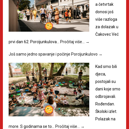
a četvrtak
donosi još
više razloga
za dolazak u
Čakovec Već
prvi dan 62. Porcijunkulova…
Pročitaj više…
→
Još samo jedno spavanje i počinje Porcijunkulovo
→
Kad smo bili
djeca,
postojali su
dani koje smo
odbrojavali.
Rođendan.
Školski izlet.
Polazak na
more. S godinama se to…
Pročitaj više…
→