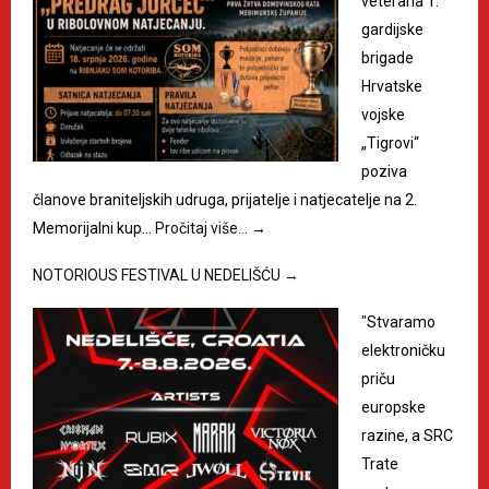
veterana 1.
gardijske
brigade
Hrvatske
vojske
„Tigrovi“
poziva
članove braniteljskih udruga, prijatelje i natjecatelje na 2.
Memorijalni kup…
Pročitaj više…
→
NOTORIOUS FESTIVAL U NEDELIŠĆU
→
"Stvaramo
elektroničku
priču
europske
razine, a SRC
Trate