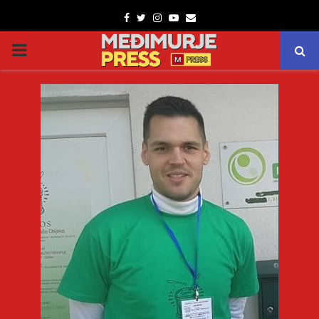
Facebook
Twitter
Instagram
Youtube
Email
PRIMARY
MENU