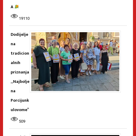
A
19110
Dodijelje
na
tradicion
alnih
priznanja
„Najbolje
na
Porcijunk
ulovome”
509