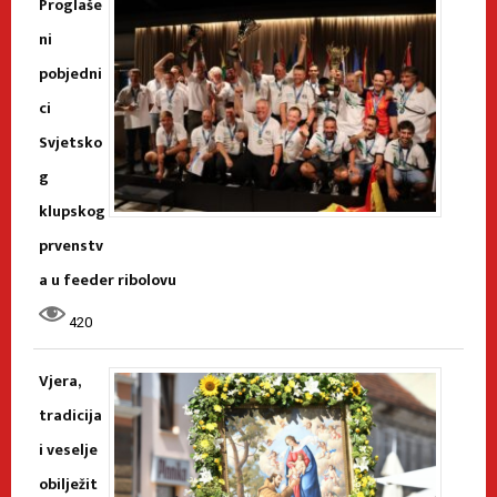
Proglaše
ni
pobjedni
ci
Svjetsko
g
klupskog
prvenstv
a u feeder ribolovu
420
Vjera,
tradicija
i veselje
obilježit