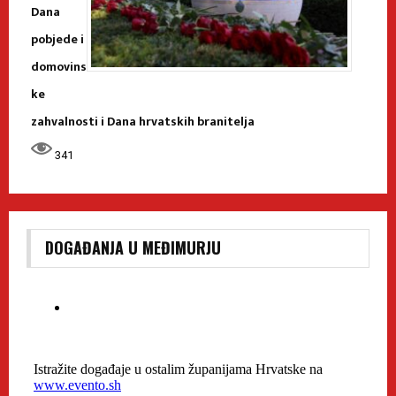
Dana
pobjede i
domovins
ke
zahvalnosti i Dana hrvatskih branitelja
341
DOGAĐANJA U MEĐIMURJU