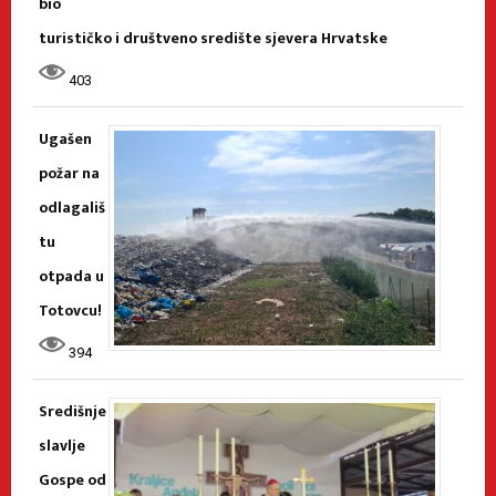
bio
turističko i društveno središte sjevera Hrvatske
403
Ugašen
požar na
odlagališ
tu
otpada u
Totovcu!
394
Središnje
slavlje
Gospe od