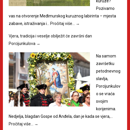
kuruze?
Pozivamo
vas na otvorenje Međimurskog kuruznog labirinta – mjesta
zabave, istraživanja i…
Pročitaj više…
→
Vjera, tradicija i veselje obilježit će završni dan
Porcijunkulova
→
Na samom
završetku
petodnevnog
slavlja,
Porcijunkulov
o se vraća
svojim
korijenima.
Nedjelja, blagdan Gospe od Anđela, dan je kada se vjera,…
Pročitaj više…
→