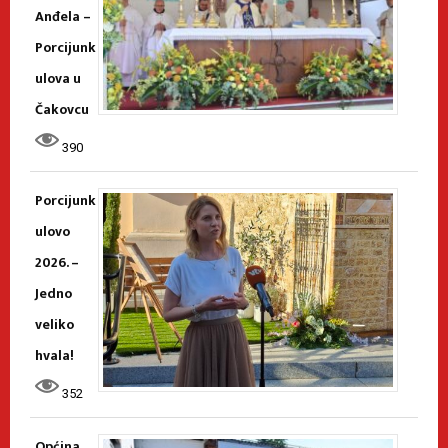
Anđela –
Porcijunk
ulova u
Čakovcu
390
Porcijunk
ulovo
2026. –
Jedno
veliko
hvala!
352
Općina