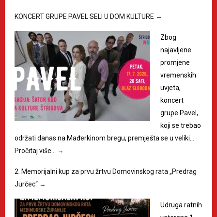
KONCERT GRUPE PAVEL SELI U DOM KULTURE
→
Zbog
najavljene
promjene
vremenskih
uvjeta,
koncert
grupe Pavel,
koji se trebao
održati danas na Mađerkinom bregu, premješta se u veliki…
Pročitaj više…
→
2. Memorijalni kup za prvu žrtvu Domovinskog rata „Predrag
Jurčec“
→
Udruga ratnih