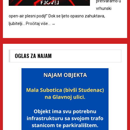
pretvaramo u
vrhunski
open-air plesni podij!" Dok se ljeto opasno zahuktava,
ljubitelji…
Pročitaj više…
→
OGLAS ZA NAJAM