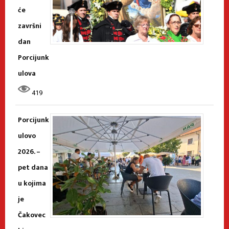
će
završni
dan
Porcijunk
ulova
419
Porcijunk
ulovo
2026. –
pet dana
u kojima
je
Čakovec