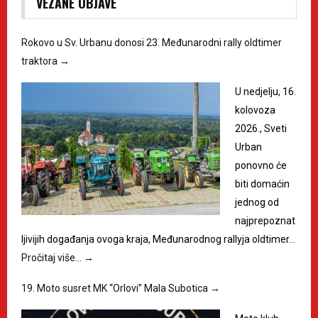
VEZANE OBJAVE
Rokovo u Sv. Urbanu donosi 23. Međunarodni rally oldtimer
traktora
→
U nedjelju, 16.
kolovoza
2026., Sveti
Urban
ponovno će
biti domaćin
jednog od
najprepoznat
ljivijih događanja ovoga kraja, Međunarodnog rallyja oldtimer…
Pročitaj više…
→
19. Moto susret MK “Orlovi” Mala Subotica
→