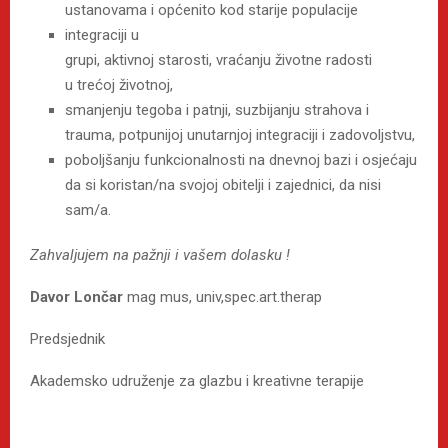
ustanovama i općenito kod starije populacije
integraciji u
grupi, aktivnoj starosti, vraćanju životne radosti
u trećoj životnoj,
smanjenju tegoba i patnji, suzbijanju strahova i
trauma, potpunijoj unutarnjoj integraciji i zadovoljstvu,
poboljšanju funkcionalnosti na dnevnoj bazi i osjećaju
da si koristan/na svojoj obitelji i zajednici, da nisi
sam/a.
Zahvaljujem na pažnji i vašem dolasku !
Davor Lončar
mag mus, univ,spec.art.therap
Predsjednik
Akademsko udruženje za glazbu i kreativne terapije