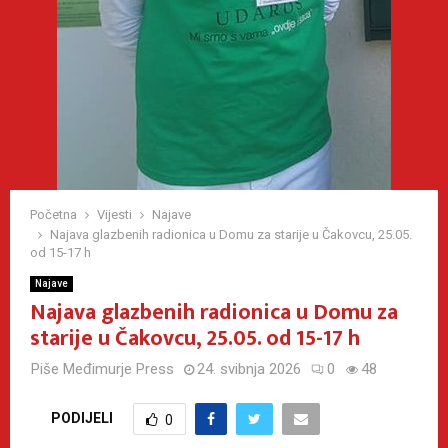
Početna
Vijesti
Najave
Najava glazbenih radionica u Domu za starije u Čakovcu, 25.05.
od 15-17 h
Najave
Najava glazbenih radionica u Domu za
starije u Čakovcu, 25.05. od 15-17 h
Piše
Međimurje Press
24. svibnja 2026
0
48
PODIJELI
0