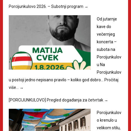
Porcijunkulovo 2026. – Subotnji program
→
Od jutarnje
kave do
večernjeg
koncerta –
subota na
Porcijunkulov
u Na
Porcijunkulov
u postoji jedno nepisano pravilo – koliko god dobro…
Pročitaj
više…
→
[PORCIJUNKULOVO] Pregled događanja za četvrtak
→
Porcijunkulov
o krenulo u
velikom stilu,