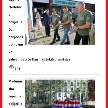
Nedelišć
e
obilježila
Dan
pobjede i
domovins
ke
zahvalnosti te Dan hrvatskih branitelja
348
Međimur
ska
županija
obilježila