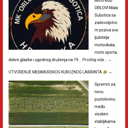
Moto klub
ORLOVI Mala
Subotica sa
zadovoljstvo
m poziva sve
ljubitelje
motocikala,
moto sporta,
dobre glazbe i ugodnog druženja na 19.…
Pročitaj više…
→
OTVORENJE MEĐIMURSKOG KURUZNOG LABIRINTA
→
Spremni za
novu
pustolovinu
među
visokim
stabljikama