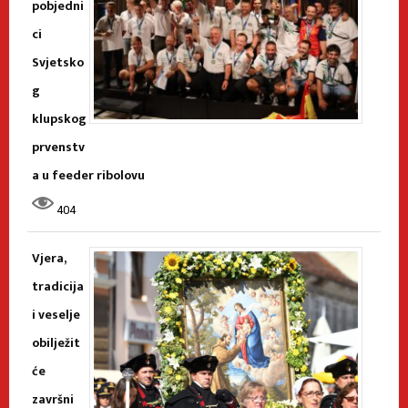
pobjedni
ci
Svjetsko
g
klupskog
prvenstv
a u feeder ribolovu
404
Vjera,
tradicija
i veselje
obilježit
će
završni