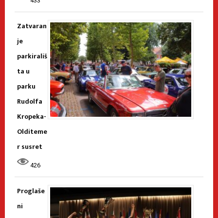
433
Zatvaran
je
parkirališ
ta u
parku
Rudolfa
Kropeka-
Olditeme
r susret
426
Proglaše
ni