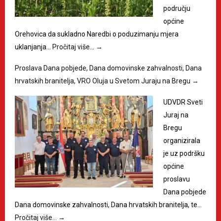
području
općine
Orehovica da sukladno Naredbi o poduzimanju mjera
uklanjanja…
Pročitaj više…
→
Proslava Dana pobjede, Dana domovinske zahvalnosti, Dana
hrvatskih branitelja, VRO Oluja u Svetom Juraju na Bregu
→
UDVDR Sveti
Juraj na
Bregu
organizirala
je uz podršku
općine
proslavu
Dana pobjede
Dana domovinske zahvalnosti, Dana hrvatskih branitelja, te…
Pročitaj više…
→