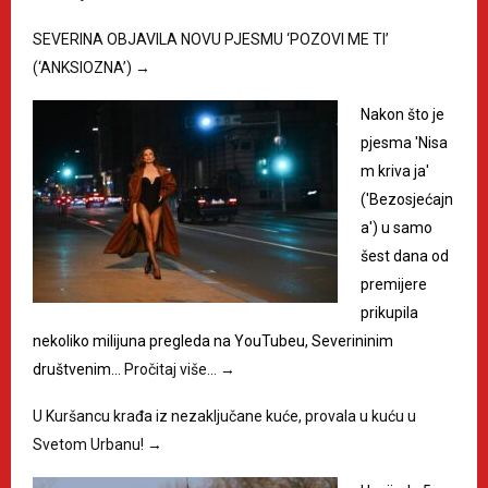
SEVERINA OBJAVILA NOVU PJESMU ‘POZOVI ME TI’
(‘ANKSIOZNA’)
→
Nakon što je
pjesma 'Nisa
m kriva ja'
('Bezosjećajn
a') u samo
šest dana od
premijere
prikupila
nekoliko milijuna pregleda na YouTubeu, Severininim
društvenim…
Pročitaj više…
→
U Kuršancu krađa iz nezaključane kuće, provala u kuću u
Svetom Urbanu!
→