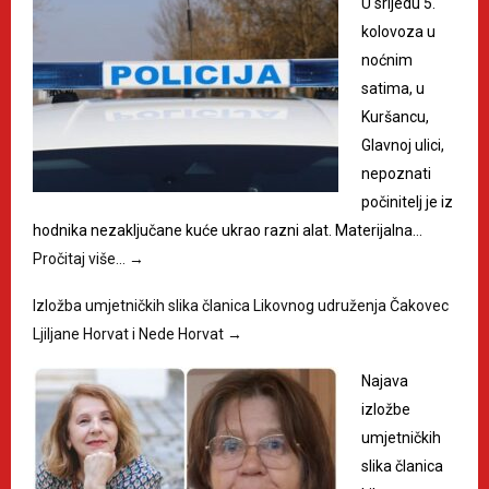
U srijedu 5.
kolovoza u
noćnim
satima, u
Kuršancu,
Glavnoj ulici,
nepoznati
počinitelj je iz
hodnika nezaključane kuće ukrao razni alat. Materijalna…
Pročitaj više…
→
Izložba umjetničkih slika članica Likovnog udruženja Čakovec
Ljiljane Horvat i Nede Horvat
→
Najava
izložbe
umjetničkih
slika članica