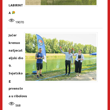
LABIRINT
A
19070
Jučer
krenuo
natjecat
eljski dio
9.
Svjetsko
g
prvenstv
a u ribolovu
568