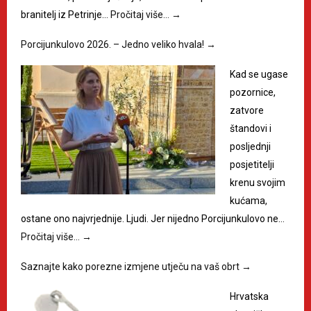
branitelj iz Petrinje…
Pročitaj više…
→
Porcijunkulovo 2026. – Jedno veliko hvala!
→
Kad se ugase
pozornice,
zatvore
štandovi i
posljednji
posjetitelji
krenu svojim
kućama,
ostane ono najvrjednije. Ljudi. Jer nijedno Porcijunkulovo ne…
Pročitaj više…
→
Saznajte kako porezne izmjene utječu na vaš obrt
→
Hrvatska