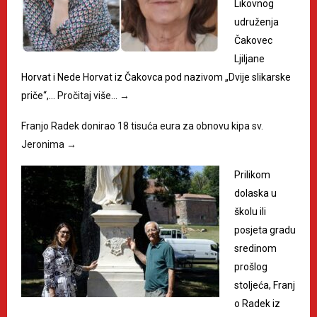
Likovnog
udruženja
Čakovec
Ljiljane
Horvat i Nede Horvat iz Čakovca pod nazivom „Dvije slikarske
priče“,…
Pročitaj više…
→
Franjo Radek donirao 18 tisuća eura za obnovu kipa sv.
Jeronima
→
Prilikom
dolaska u
školu ili
posjeta gradu
sredinom
prošlog
stoljeća, Franj
o Radek iz