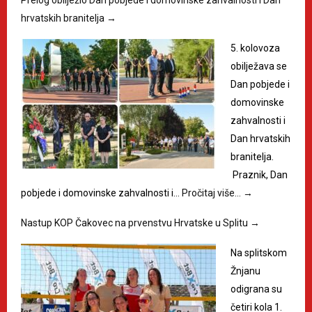
hrvatskih branitelja
→
5. kolovoza
obilježava se
Dan pobjede i
domovinske
zahvalnosti i
Dan hrvatskih
branitelja.
Praznik, Dan
pobjede i domovinske zahvalnosti i…
Pročitaj više…
→
Nastup KOP Čakovec na prvenstvu Hrvatske u Splitu
→
Na splitskom
Žnjanu
odigrana su
četiri kola 1.