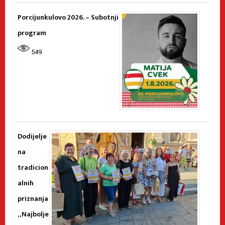
Porcijunkulovo 2026. – Subotnji
program
549
Dodijelje
na
tradicion
alnih
priznanja
„Najbolje