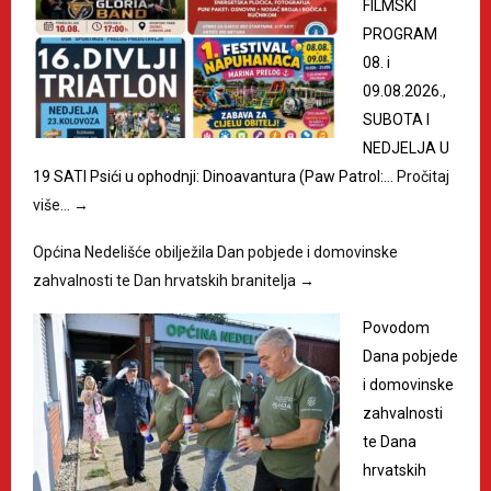
FILMSKI
PROGRAM
08. i
09.08.2026.,
SUBOTA I
NEDJELJA U
19 SATI Psići u ophodnji: Dinoavantura (Paw Patrol:…
Pročitaj
više…
→
Općina Nedelišće obilježila Dan pobjede i domovinske
zahvalnosti te Dan hrvatskih branitelja
→
Povodom
Dana pobjede
i domovinske
zahvalnosti
te Dana
hrvatskih