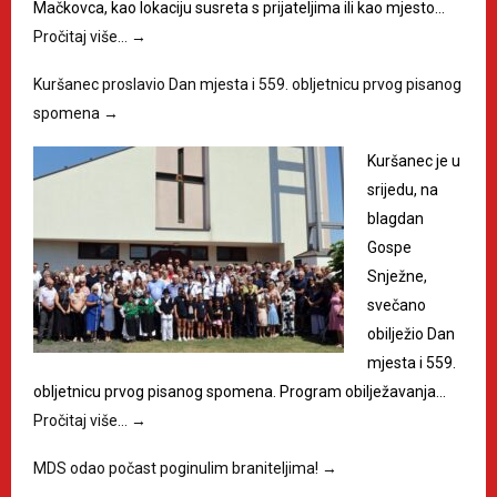
Mačkovca, kao lokaciju susreta s prijateljima ili kao mjesto…
Pročitaj više…
→
Kuršanec proslavio Dan mjesta i 559. obljetnicu prvog pisanog
spomena
→
Kuršanec je u
srijedu, na
blagdan
Gospe
Snježne,
svečano
obilježio Dan
mjesta i 559.
obljetnicu prvog pisanog spomena. Program obilježavanja…
Pročitaj više…
→
MDS odao počast poginulim braniteljima!
→