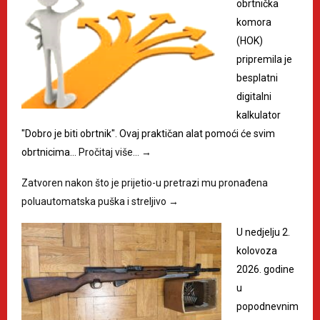
obrtnička
komora
(HOK)
pripremila je
besplatni
digitalni
kalkulator
"Dobro je biti obrtnik". Ovaj praktičan alat pomoći će svim
obrtnicima…
Pročitaj više…
→
Zatvoren nakon što je prijetio-u pretrazi mu pronađena
poluautomatska puška i streljivo
→
U nedjelju 2.
kolovoza
2026. godine
u
popodnevnim