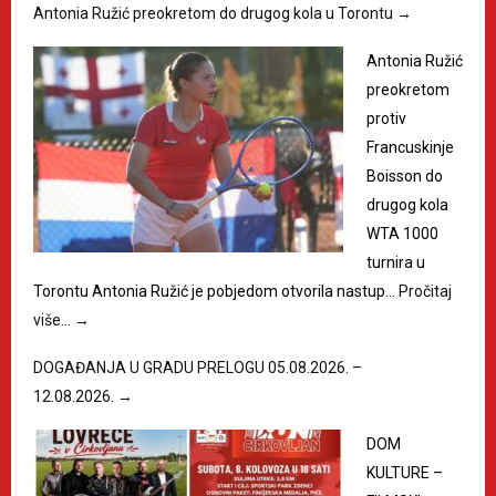
Antonia Ružić preokretom do drugog kola u Torontu
→
Antonia Ružić
preokretom
protiv
Francuskinje
Boisson do
drugog kola
WTA 1000
turnira u
Torontu Antonia Ružić je pobjedom otvorila nastup…
Pročitaj
više…
→
DOGAĐANJA U GRADU PRELOGU 05.08.2026. –
12.08.2026.
→
DOM
KULTURE –