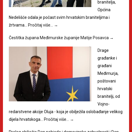
branitelja,
Općina
Nedelišće odala je počast svim hrvatskim braniteljima i
žrtvama…
Pročitaj više…
→
Čestitka župana Međimurske županije Matije Posavca
→
Drage
građanke i
građani
Međimurja,
poštovani
hrvatski
branitelji, od
Vojno-
redarstvene akcije Oluja - koja je obilježila oslobađanje velikog
dijela hrvatskoga…
Pročitaj više…
→
Prelog obilježio Dan pobjede i domovinske zahvalnosti i Dan