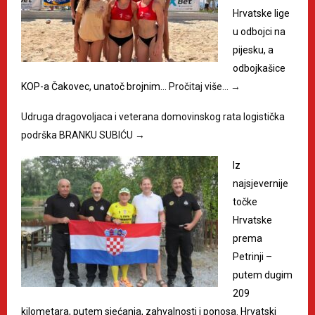
Hrvatske lige
u odbojci na
pijesku, a
odbojkašice
KOP-a Čakovec, unatoč brojnim…
Pročitaj više…
→
Udruga dragovoljaca i veterana domovinskog rata logistička
podrška BRANKU SUBIĆU
→
Iz
najsjevernije
točke
Hrvatske
prema
Petrinji –
putem dugim
209
kilometara, putem sjećanja, zahvalnosti i ponosa. Hrvatski