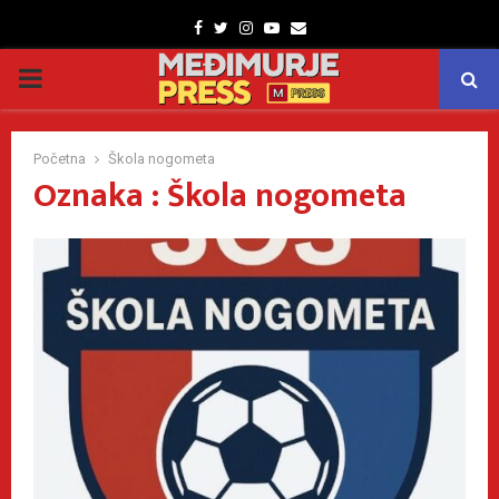
Facebook
Twitter
Instagram
Youtube
Email
PRIMARY
MENU
Početna
Škola nogometa
Oznaka : Škola nogometa