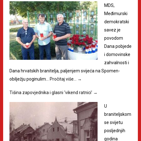
MDS,
Međimurski
demokratski
savez je
povodom
Dana pobjede
i domovinske
zahvalnosti i
Dana hrvatskih branitelja, paljenjem svijeća na Spomen-
obilježju poginulim…
Pročitaj više…
→
Tišina zapovjednika i glasni ‘vikend ratnici’
→
U
braniteljskom
se svijetu
posljednjih
godina