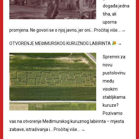
događa jedna
tiha, ali
uporna
promjena. Ne govori se o njoj javno, jer oni…
Pročitaj više…
→
OTVORENJE MEĐIMURSKOG KURUZNOG LABIRINTA
→
Spremni za
novu
pustolovinu
među
visokim
stabljikama
kuruze?
Pozivamo
vas na otvorenje Međimurskog kuruznog labirinta – mjesta
zabave, istraživanja i…
Pročitaj više…
→