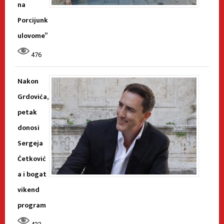
na
Porcijunk
ulovome”
476
Nakon
Grdovića,
petak
donosi
Sergeja
Ćetković
a i bogat
vikend
program