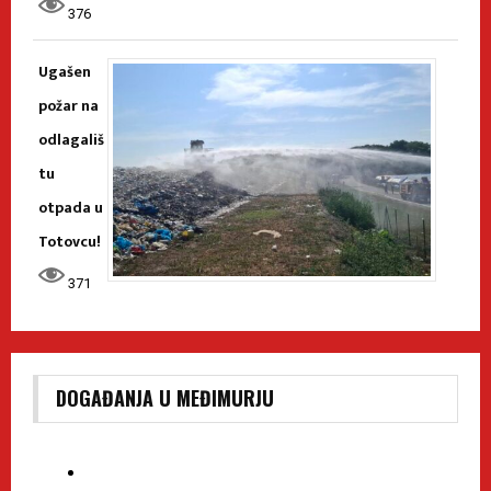
376
Ugašen
požar na
odlagališ
tu
otpada u
Totovcu!
371
DOGAĐANJA U MEĐIMURJU