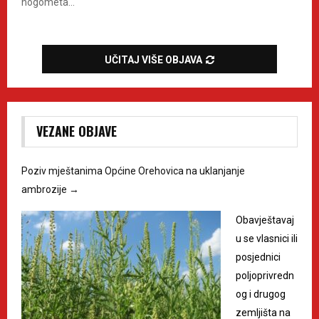
nogometa...
UČITAJ VIŠE OBJAVA
VEZANE OBJAVE
Poziv mještanima Općine Orehovica na uklanjanje
ambrozije
→
Obavještavaj
u se vlasnici ili
posjednici
poljoprivredn
og i drugog
zemljišta na