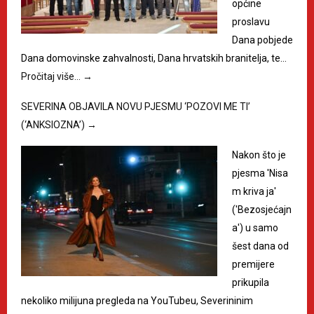
općine
proslavu
Dana pobjede
Dana domovinske zahvalnosti, Dana hrvatskih branitelja, te…
Pročitaj više…
→
SEVERINA OBJAVILA NOVU PJESMU ‘POZOVI ME TI’
(‘ANKSIOZNA’)
→
Nakon što je
pjesma 'Nisa
m kriva ja'
('Bezosjećajn
a') u samo
šest dana od
premijere
prikupila
nekoliko milijuna pregleda na YouTubeu, Severininim