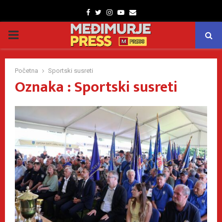
Facebook
Twitter
Instagram
Youtube
Email
PRIMARY
MENU
Početna
Sportski susreti
Oznaka : Sportski susreti