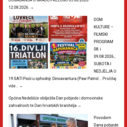
DOGAĐANJA U GRADU PRELOGU 05.08.2026. –
12.08.2026.
→
DOM
KULTURE –
FILMSKI
PROGRAM
08. i
09.08.2026.,
SUBOTA I
NEDJELJA U
19 SATI Psići u ophodnji: Dinoavantura (Paw Patrol:…
Pročitaj
više…
→
Općina Nedelišće obilježila Dan pobjede i domovinske
zahvalnosti te Dan hrvatskih branitelja
→
Povodom
Dana pobjede