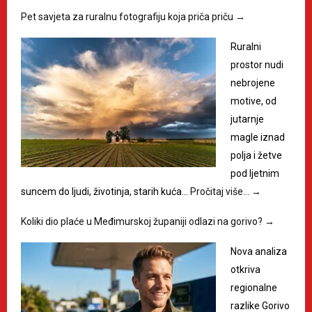
Pet savjeta za ruralnu fotografiju koja priča priču
→
Ruralni
prostor nudi
nebrojene
motive, od
jutarnje
magle iznad
polja i žetve
pod ljetnim
suncem do ljudi, životinja, starih kuća…
Pročitaj više…
→
Koliki dio plaće u Međimurskoj županiji odlazi na gorivo?
→
Nova analiza
otkriva
regionalne
razlike Gorivo