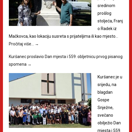
sredinom
prošlog
stoljeća, Franj
o Radek iz
Mačkovca, kao lokaciju susreta s prijateljima ili kao mjesto…
Pročitaj više…
→
Kuršanec proslavio Dan mjesta i 559. obljetnicu prvog pisanog
spomena
→
Kuršanec je u
srijedu, na
blagdan
Gospe
Snježne,
svečano
obilježio Dan
mjesta i 559.