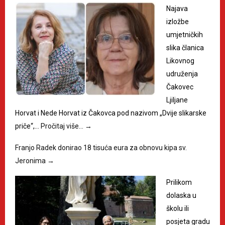
Najava
izložbe
umjetničkih
slika članica
Likovnog
udruženja
Čakovec
Ljiljane
Horvat i Nede Horvat iz Čakovca pod nazivom „Dvije slikarske
priče“,…
Pročitaj više…
→
Franjo Radek donirao 18 tisuća eura za obnovu kipa sv.
Jeronima
→
Prilikom
dolaska u
školu ili
posjeta gradu