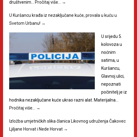
društvenim…
Pročitaj više…
→
U Kuršancu krađa iz nezaključane kuće, provala u kuću u
Svetom Urbanu!
→
U srijedu 5.
kolovoza u
noćnim
satima, u
Kuršancu,
Glavnoj ulici,
nepoznati
počinitelj je iz
hodnika nezaključane kuće ukrao razni alat. Materijalna…
Pročitaj više…
→
Izložba umjetničkih slika članica Likovnog udruženja Čakovec
Ljiljane Horvat i Nede Horvat
→