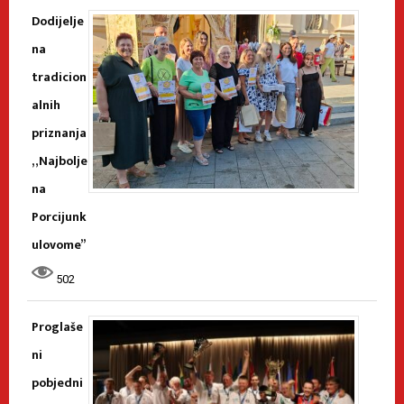
Dodijelje
na
tradicion
alnih
priznanja
„Najbolje
na
Porcijunk
ulovome”
502
Proglaše
ni
pobjedni