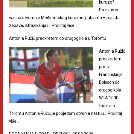
kuruze?
Pozivamo
vas na otvorenje Međimurskog kuruznog labirinta – mjesta
zabave, istraživanja i…
Pročitaj više…
→
Antonia Ružić preokretom do drugog kola u Torontu
→
Antonia Ružić
preokretom
protiv
Francuskinje
Boisson do
drugog kola
WTA 1000
turnira u
Torontu Antonia Ružić je pobjedom otvorila nastup…
Pročitaj
više…
→