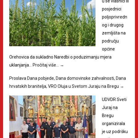
u se vlasnici ili
posjednici
poljoprivredn
og i drugog
zemljišta na
području
općine
Orehovica da sukladno Naredbi o poduzimanju mjera
uklanjanja…
Pročitaj više…
→
Proslava Dana pobjede, Dana domovinske zahvalnosti, Dana
hrvatskih branitelja, VRO Oluja u Svetom Juraju na Bregu
→
UDVDR Sveti
Juraj na
Bregu
organizirala
je uz podršku