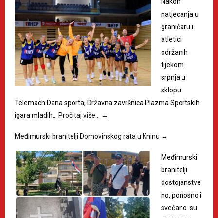
Nakon
natjecanja u
graničaru i
atletici,
održanih
tijekom
srpnja u
sklopu
Telemach Dana sporta, Državna završnica Plazma Sportskih
igara mladih…
Pročitaj više…
→
Međimurski branitelji Domovinskog rata u Kninu
→
Međimurski
branitelji
dostojanstve
no, ponosno i
svečano su