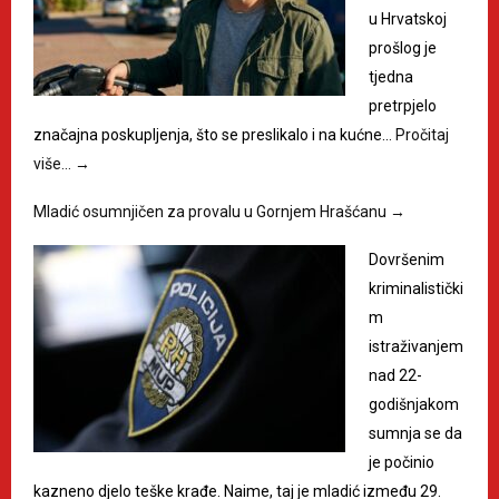
u Hrvatskoj
prošlog je
tjedna
pretrpjelo
značajna poskupljenja, što se preslikalo i na kućne…
Pročitaj
više…
→
Mladić osumnjičen za provalu u Gornjem Hrašćanu
→
Dovršenim
kriminalistički
m
istraživanjem
nad 22-
godišnjakom
sumnja se da
je počinio
kazneno djelo teške krađe. Naime, taj je mladić između 29.