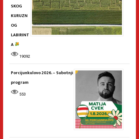
SKOG
KURUZN
OG
LABIRINT
A
19092
Porcijunkulovo 2026. – Subotnji
program
553