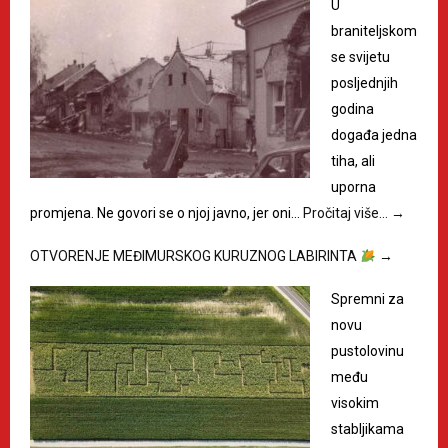
U
braniteljskom
se svijetu
posljednjih
godina
događa jedna
tiha, ali
uporna
promjena. Ne govori se o njoj javno, jer oni…
Pročitaj više…
→
OTVORENJE MEĐIMURSKOG KURUZNOG LABIRINTA
→
Spremni za
novu
pustolovinu
među
visokim
stabljikama