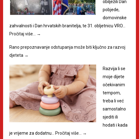
obilježili Dan
pobjede,
domovinske
zahvalnosti i Dan hrvatskih branitelja, te 31. obljetnicu VRO…
Pročitaj više…
→
Rano prepoznavanje odstupanja može biti ključno za razvoj
djeteta
→
Razvija li se
moje dijete
očekivanim
tempom,
treba li već
samostalno
sjediti ili
hodati i kada
je vrijeme za dodatnu…
Pročitaj više…
→