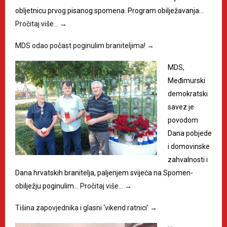
obljetnicu prvog pisanog spomena. Program obilježavanja…
Pročitaj više…
→
MDS odao počast poginulim braniteljima!
→
MDS,
Međimurski
demokratski
savez je
povodom
Dana pobjede
i domovinske
zahvalnosti i
Dana hrvatskih branitelja, paljenjem svijeća na Spomen-
obilježju poginulim…
Pročitaj više…
→
Tišina zapovjednika i glasni ‘vikend ratnici’
→