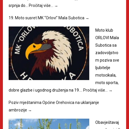
srpnja do…
Pročitaj više…
→
19. Moto susret MK “Orlovi” Mala Subotica
→
Moto klub
ORLOVI Mala
Subotica sa
zadovoljstvo
m poziva sve
ljubitelje
motocikala,
moto sporta,
dobre glazbe i ugodnog druženja na 19.…
Pročitaj više…
→
Poziv mještanima Općine Orehovica na uklanjanje
ambrozije
→
Obavještavaj