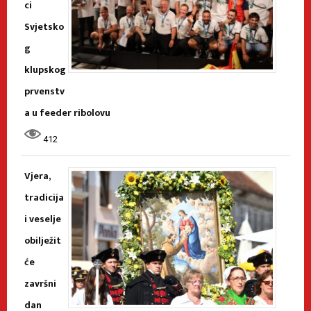
ci
Svjetsko
g
klupskog
prvenstv
a u feeder ribolovu
412
Vjera,
tradicija
i veselje
obilježit
će
završni
dan