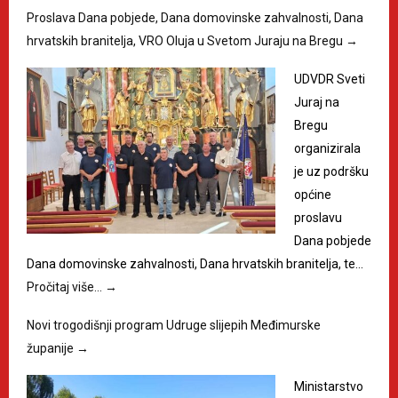
Proslava Dana pobjede, Dana domovinske zahvalnosti, Dana
hrvatskih branitelja, VRO Oluja u Svetom Juraju na Bregu
→
UDVDR Sveti
Juraj na
Bregu
organizirala
je uz podršku
općine
proslavu
Dana pobjede
Dana domovinske zahvalnosti, Dana hrvatskih branitelja, te…
Pročitaj više…
→
Novi trogodišnji program Udruge slijepih Međimurske
županije
→
Ministarstvo