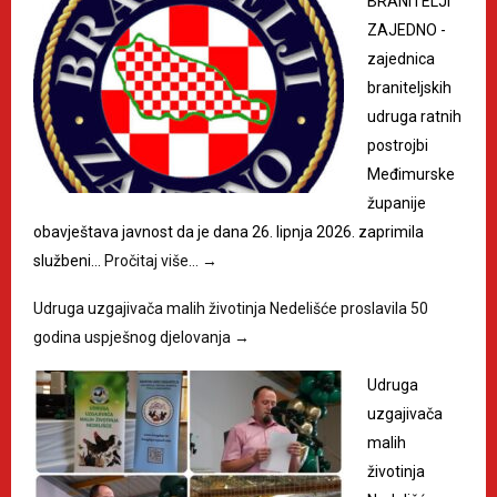
BRANITELJI
ZAJEDNO -
zajednica
braniteljskih
udruga ratnih
postrojbi
Međimurske
županije
obavještava javnost da je dana 26. lipnja 2026. zaprimila
službeni…
Pročitaj više…
→
Udruga uzgajivača malih životinja Nedelišće proslavila 50
godina uspješnog djelovanja
→
Udruga
uzgajivača
malih
životinja