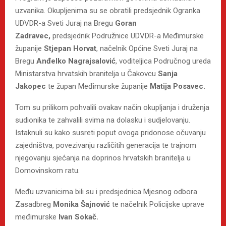
uzvanika. Okupljenima su se obratili predsjednik Ogranka
UDVDR-a Sveti Juraj na Bregu
Goran
Zadravec,
predsjednik Podružnice UDVDR-a Međimurske
županije
Stjepan Horvat
, načelnik Općine Sveti Juraj na
Bregu
Anđelko Nagrajsalović
, voditeljica Područnog ureda
Ministarstva hrvatskih branitelja u Čakovcu
Sanja
Jakopec
te župan Međimurske županije
Matija Posavec.
Tom su prilikom pohvalili ovakav način okupljanja i druženja
sudionika te zahvalili svima na dolasku i sudjelovanju.
Istaknuli su kako susreti poput ovoga pridonose očuvanju
zajedništva, povezivanju različitih generacija te trajnom
njegovanju sjećanja na doprinos hrvatskih branitelja u
Domovinskom ratu.
Među uzvanicima bili su i predsjednica Mjesnog odbora
Zasadbreg
Monika Šajnović
te načelnik Policijske uprave
međimurske
Ivan Sokač.