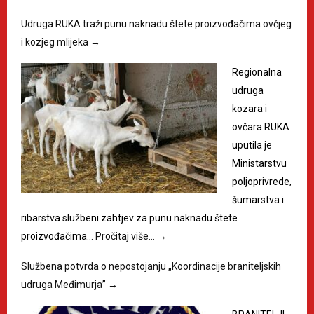
Udruga RUKA traži punu naknadu štete proizvođačima ovčjeg
i kozjeg mlijeka
→
Regionalna
udruga
kozara i
ovčara RUKA
uputila je
Ministarstvu
poljoprivrede,
šumarstva i
ribarstva službeni zahtjev za punu naknadu štete
proizvođačima…
Pročitaj više…
→
Službena potvrda o nepostojanju „Koordinacije braniteljskih
udruga Međimurja”
→