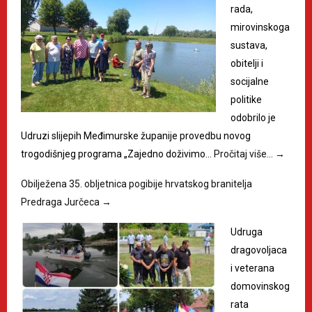
rada,
mirovinskoga
sustava,
obitelji i
socijalne
politike
odobrilo je
Udruzi slijepih Međimurske županije provedbu novog
trogodišnjeg programa „Zajedno doživimo…
Pročitaj više…
→
Obilježena 35. obljetnica pogibije hrvatskog branitelja
Predraga Jurčeca
→
Udruga
dragovoljaca
i veterana
domovinskog
rata