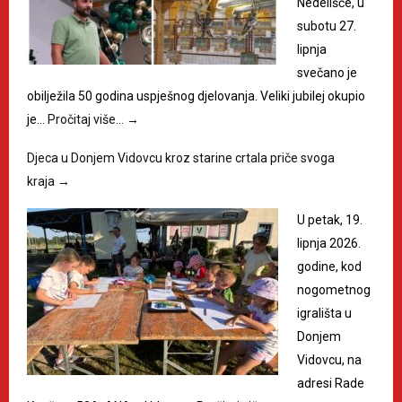
Nedelišće, u
subotu 27.
lipnja
svečano je
obilježila 50 godina uspješnog djelovanja. Veliki jubilej okupio
je…
Pročitaj više…
→
Djeca u Donjem Vidovcu kroz starine crtala priče svoga
kraja
→
U petak, 19.
lipnja 2026.
godine, kod
nogometnog
igrališta u
Donjem
Vidovcu, na
adresi Rade