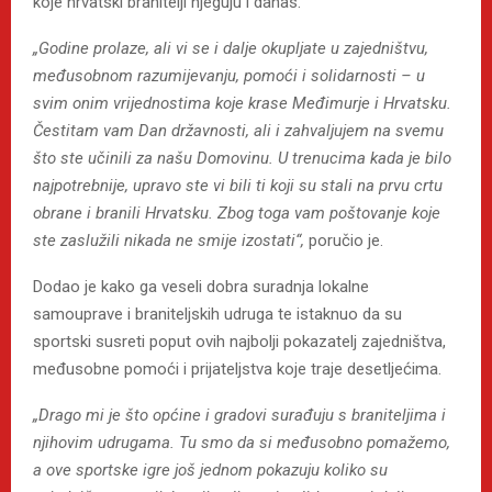
koje hrvatski branitelji njeguju i danas.
„Godine prolaze, ali vi se i dalje okupljate u zajedništvu,
međusobnom razumijevanju, pomoći i solidarnosti – u
svim onim vrijednostima koje krase Međimurje i Hrvatsku.
Čestitam vam Dan državnosti, ali i zahvaljujem na svemu
što ste učinili za našu Domovinu. U trenucima kada je bilo
najpotrebnije, upravo ste vi bili ti koji su stali na prvu crtu
obrane i branili Hrvatsku. Zbog toga vam poštovanje koje
ste zaslužili nikada ne smije izostati“,
poručio je.
Dodao je kako ga veseli dobra suradnja lokalne
samouprave i braniteljskih udruga te istaknuo da su
sportski susreti poput ovih najbolji pokazatelj zajedništva,
međusobne pomoći i prijateljstva koje traje desetljećima.
„Drago mi je što općine i gradovi surađuju s braniteljima i
njihovim udrugama. Tu smo da si međusobno pomažemo,
a ove sportske igre još jednom pokazuju koliko su