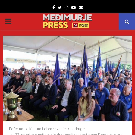
Facebook
Twitter
Instagram
Youtube
Email
PRIMARY
MENU
Početna
Kultura i obrazovanje
Udruge
32. sportsko natjecanje dragovoljaca i veterana Domovinskog