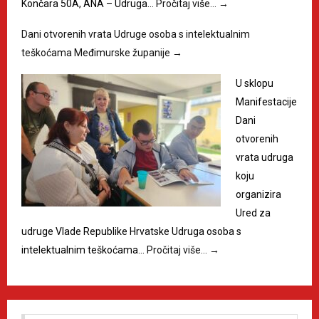
Končara 50A, ANA – Udruga…
Pročitaj više…
→
Dani otvorenih vrata Udruge osoba s intelektualnim
teškoćama Međimurske županije
→
U sklopu
Manifestacije
Dani
otvorenih
vrata udruga
koju
organizira
Ured za
udruge Vlade Republike Hrvatske Udruga osoba s
intelektualnim teškoćama…
Pročitaj više…
→