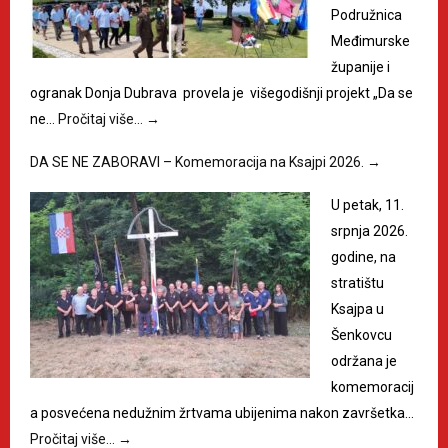
Podružnica
Međimurske
županije i
ogranak Donja Dubrava provela je višegodišnji projekt „Da se
ne…
Pročitaj više…
→
DA SE NE ZABORAVI – Komemoracija na Ksajpi 2026.
→
U petak, 11.
srpnja 2026.
godine, na
stratištu
Ksajpa u
Šenkovcu
održana je
komemoracij
a posvećena nedužnim žrtvama ubijenima nakon završetka…
Pročitaj više…
→