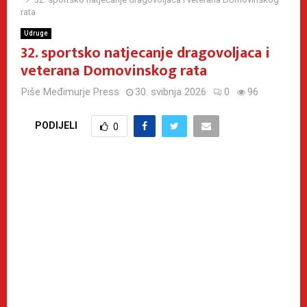
rata
Udruge
32. sportsko natjecanje dragovoljaca i
veterana Domovinskog rata
Piše
Međimurje Press
30. svibnja 2026
0
96
PODIJELI
0