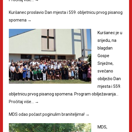
Kuršanec proslavio Dan mjesta i 559. obljetnicu prvog pisanog
spomena
→
Kuršanec je u
srijedu, na
blagdan
Gospe
Snježne,
svečano
obilježio Dan
mjesta i 559.
obljetnicu prvog pisanog spomena. Program obilježavanja…
Pročitaj više…
→
MDS odao počast poginulim braniteljima!
→
MDS,