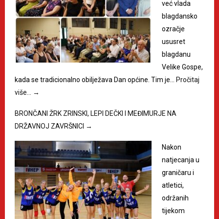
već vlada
blagdansko
ozračje
ususret
blagdanu
Velike Gospe,
kada se tradicionalno obilježava Dan općine. Tim je…
Pročitaj
više…
→
BRONČANI ŽRK ZRINSKI, LEPI DEČKI I MEĐIMURJE NA
DRŽAVNOJ ZAVRŠNICI
→
Nakon
natjecanja u
graničaru i
atletici,
održanih
tijekom