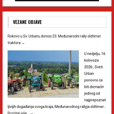
VEZANE OBJAVE
Rokovo u Sv. Urbanu donosi 23. Međunarodni rally oldtimer
traktora
→
U nedjelju, 16.
kolovoza
2026., Sveti
Urban
ponovno će
biti domaćin
jednog od
najprepoznat
ljivijih događanja ovoga kraja, Međunarodnog rallyja oldtimer…
Pročitaj više…
→