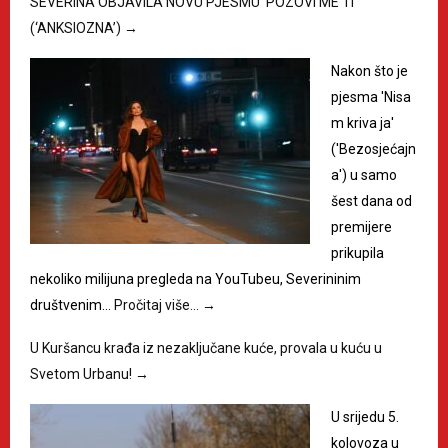
SEVERINA OBJAVILA NOVU PJESMU ‘POZOVI ME TI’
(‘ANKSIOZNA’)
→
Nakon što je
pjesma 'Nisa
m kriva ja'
('Bezosjećajn
a') u samo
šest dana od
premijere
prikupila
nekoliko milijuna pregleda na YouTubeu, Severininim
društvenim…
Pročitaj više…
→
U Kuršancu krađa iz nezaključane kuće, provala u kuću u
Svetom Urbanu!
→
U srijedu 5.
kolovoza u