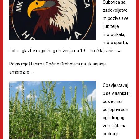
Subotica sa
zadovoljstvo
m poziva sve
ljubitelje
motocikala,
moto sporta,
dobre glazbe i ugodnog druženja na 19.…
Pročitaj više…
→
Poziv mještanima Općine Orehovica na uklanjanje
ambrozije
→
Obavještavaj
u se vlasnici ili
posjednici
poljoprivredn
og i drugog
zemljišta na
području