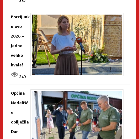
387
Porcijunk
ulovo
2026. –
Jedno
veliko
hvala!
349
Općina
Nedelišć
e
obilježila
Dan