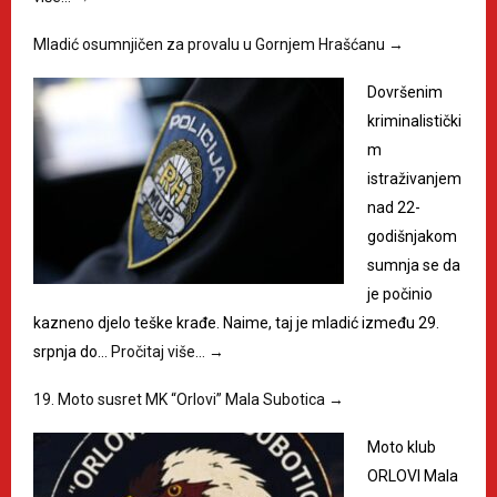
Mladić osumnjičen za provalu u Gornjem Hrašćanu
→
Dovršenim
kriminalistički
m
istraživanjem
nad 22-
godišnjakom
sumnja se da
je počinio
kazneno djelo teške krađe. Naime, taj je mladić između 29.
srpnja do…
Pročitaj više…
→
19. Moto susret MK “Orlovi” Mala Subotica
→
Moto klub
ORLOVI Mala