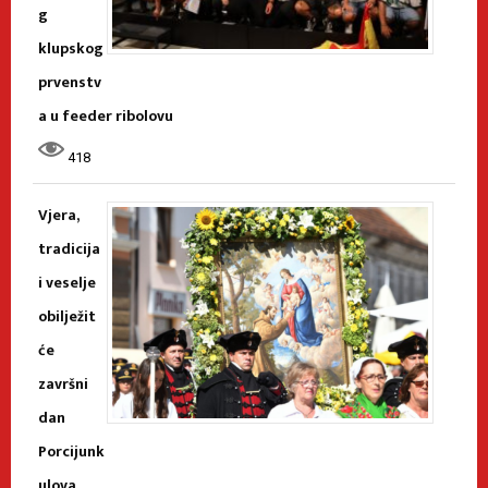
g
klupskog
prvenstv
a u feeder ribolovu
418
Vjera,
tradicija
i veselje
obilježit
će
završni
dan
Porcijunk
ulova