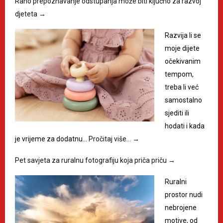
Rano prepoznavanje odstupanja može biti ključno za razvoj
djeteta
→
Razvija li se
moje dijete
očekivanim
tempom,
treba li već
samostalno
sjediti ili
hodati i kada
je vrijeme za dodatnu…
Pročitaj više…
→
Pet savjeta za ruralnu fotografiju koja priča priču
→
Ruralni
prostor nudi
nebrojene
motive, od