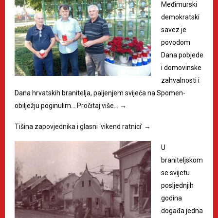
Međimurski
demokratski
savez je
povodom
Dana pobjede
i domovinske
zahvalnosti i
Dana hrvatskih branitelja, paljenjem svijeća na Spomen-
obilježju poginulim…
Pročitaj više…
→
Tišina zapovjednika i glasni ‘vikend ratnici’
→
U
braniteljskom
se svijetu
posljednjih
godina
događa jedna