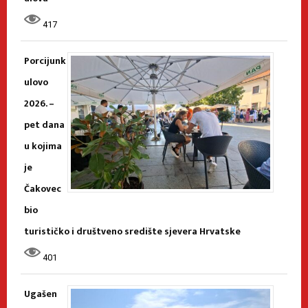
417
Porcijunk
ulovo
2026. –
pet dana
u kojima
je
Čakovec
bio
turističko i društveno središte sjevera Hrvatske
401
Ugašen