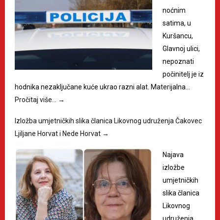
noćnim
satima, u
Kuršancu,
Glavnoj ulici,
nepoznati
počinitelj je iz
hodnika nezaključane kuće ukrao razni alat. Materijalna…
Pročitaj više…
→
Izložba umjetničkih slika članica Likovnog udruženja Čakovec
Ljiljane Horvat i Nede Horvat
→
Najava
izložbe
umjetničkih
slika članica
Likovnog
udruženja