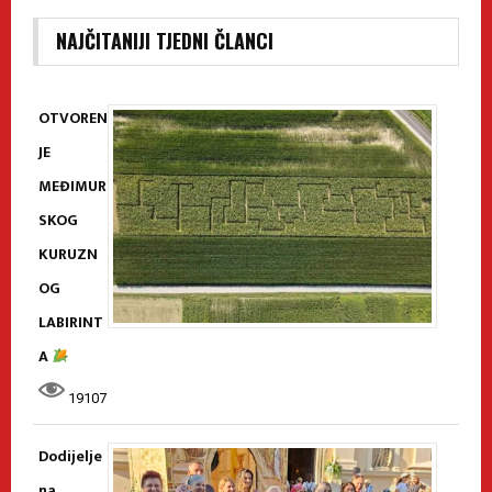
NAJČITANIJI TJEDNI ČLANCI
OTVOREN
JE
MEĐIMUR
SKOG
KURUZN
OG
LABIRINT
A
19107
Dodijelje
na