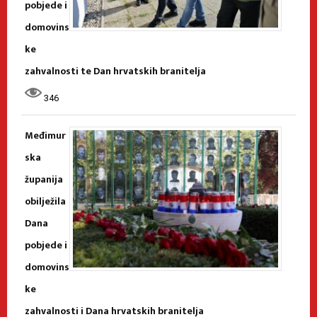
pobjede i
domovins
ke
zahvalnosti te Dan hrvatskih branitelja
346
Međimur
ska
županija
obilježila
Dana
pobjede i
domovins
ke
zahvalnosti i Dana hrvatskih branitelja