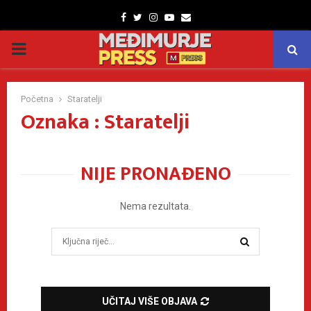
Facebook
Twitter
Instagram
Youtube
Email
PRIMARY
MENU
Početna
Staratelji
Oznaka : Staratelji
NIJE PRONAĐENO
Nema rezultata.
Search
for:
SEARCH
UČITAJ VIŠE OBJAVA