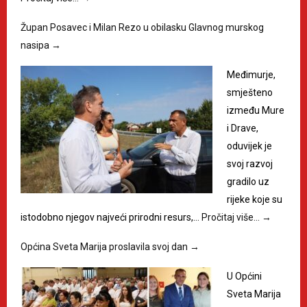
Župan Posavec i Milan Rezo u obilasku Glavnog murskog
nasipa
→
Međimurje,
smješteno
između Mure
i Drave,
oduvijek je
svoj razvoj
gradilo uz
rijeke koje su
istodobno njegov najveći prirodni resurs,…
Pročitaj više…
→
Općina Sveta Marija proslavila svoj dan
→
U Općini
Sveta Marija