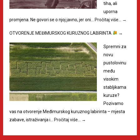
tiha, ali
uporna
promjena. Ne govori se o njoj javno, jer oni…
Pročitaj više…
→
OTVORENJE MEĐIMURSKOG KURUZNOG LABIRINTA
→
Spremni za
novu
pustolovinu
među
visokim
stabljikama
kuruze?
Pozivamo
vas na otvorenje Međimurskog kuruznog labirinta – mjesta
zabave, istraživanja i…
Pročitaj više…
→