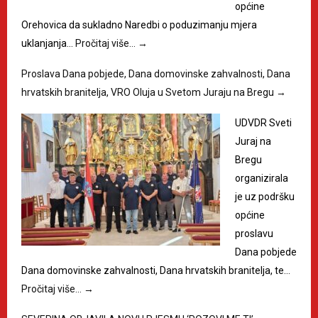
općine
Orehovica da sukladno Naredbi o poduzimanju mjera
uklanjanja…
Pročitaj više…
→
Proslava Dana pobjede, Dana domovinske zahvalnosti, Dana
hrvatskih branitelja, VRO Oluja u Svetom Juraju na Bregu
→
UDVDR Sveti
Juraj na
Bregu
organizirala
je uz podršku
općine
proslavu
Dana pobjede
Dana domovinske zahvalnosti, Dana hrvatskih branitelja, te…
Pročitaj više…
→