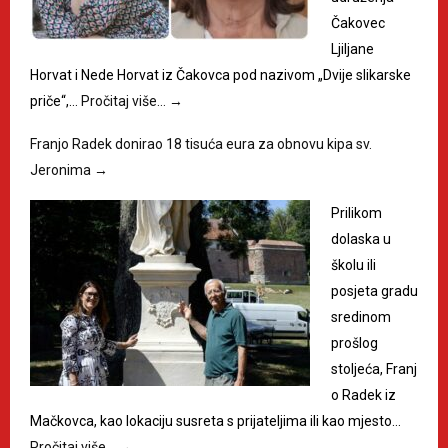
Čakovec
Ljiljane
Horvat i Nede Horvat iz Čakovca pod nazivom „Dvije slikarske
priče“,…
Pročitaj više…
→
Franjo Radek donirao 18 tisuća eura za obnovu kipa sv.
Jeronima
→
Prilikom
dolaska u
školu ili
posjeta gradu
sredinom
prošlog
stoljeća, Franj
o Radek iz
Mačkovca, kao lokaciju susreta s prijateljima ili kao mjesto…
Pročitaj više…
→