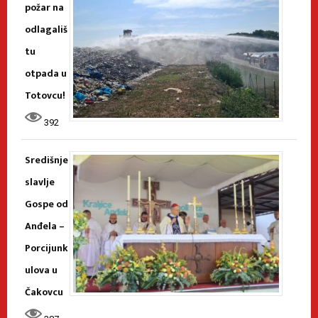
požar na
odlagališ
tu
otpada u
Totovcu!
392
Središnje
slavlje
Gospe od
Anđela –
Porcijunk
ulova u
Čakovcu