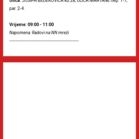
Ulica:
JOSIPA BEDEKOVIĆA kb.28, ULICA MARTANE nep. 1-7,
par. 2-4.
Vrijeme: 09:00 - 11:00
Napomena: Radovi na NN mreži
--------------------------------------------------------