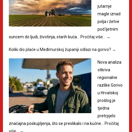
jutarnje
magle iznad
polja i žetve
pod ljetnim
suncem do ljudi, životinja, starih kuća…
Pročitaj više…
→
Koliki dio plaće u Međimurskoj županiji odlazi na gorivo?
→
Nova analiza
otkriva
regionalne
razlike Gorivo
u Hrvatskoj
prošlog je
tjedna
pretrpjelo
značajna poskupljenja, što se preslikalo i na kućne…
Pročitaj
više…
→