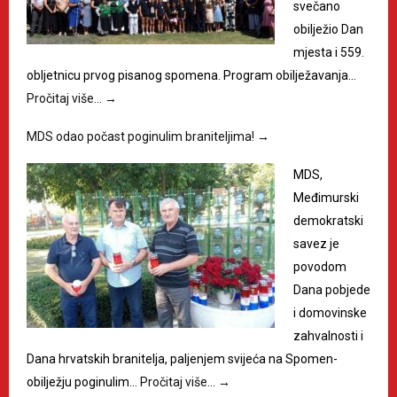
svečano
obilježio Dan
mjesta i 559.
obljetnicu prvog pisanog spomena. Program obilježavanja…
Pročitaj više…
→
MDS odao počast poginulim braniteljima!
→
MDS,
Međimurski
demokratski
savez je
povodom
Dana pobjede
i domovinske
zahvalnosti i
Dana hrvatskih branitelja, paljenjem svijeća na Spomen-
obilježju poginulim…
Pročitaj više…
→