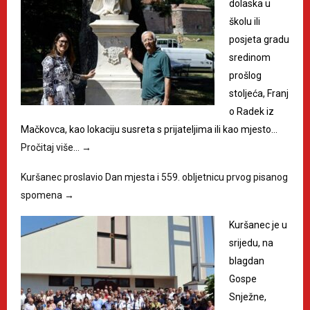
dolaska u
školu ili
posjeta gradu
sredinom
prošlog
stoljeća, Franj
o Radek iz
Mačkovca, kao lokaciju susreta s prijateljima ili kao mjesto…
Pročitaj više…
→
Kuršanec proslavio Dan mjesta i 559. obljetnicu prvog pisanog
spomena
→
Kuršanec je u
srijedu, na
blagdan
Gospe
Snježne,