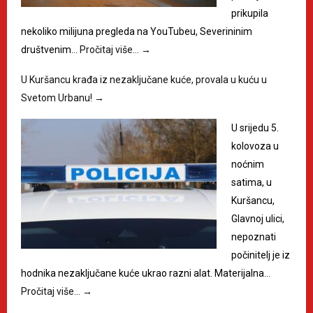
prikupila
nekoliko milijuna pregleda na YouTubeu, Severininim
društvenim…
Pročitaj više…
→
U Kuršancu krađa iz nezaključane kuće, provala u kuću u
Svetom Urbanu!
→
U srijedu 5.
kolovoza u
noćnim
satima, u
Kuršancu,
Glavnoj ulici,
nepoznati
počinitelj je iz
hodnika nezaključane kuće ukrao razni alat. Materijalna…
Pročitaj više…
→