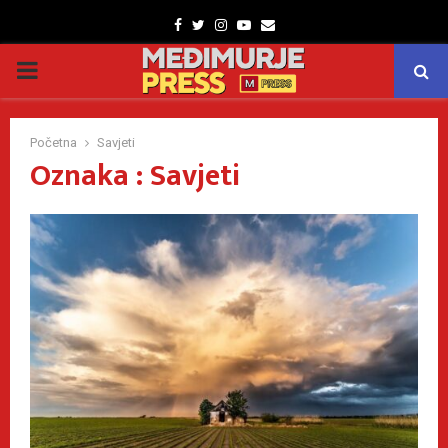
Facebook
Twitter
Instagram
Youtube
Email
PRIMARY
MENU
Početna
Savjeti
Oznaka : Savjeti