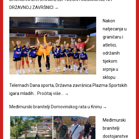
DRŽAVNOJ ZAVRŠNICI
→
Nakon
natjecanja u
graničaru i
atletici,
održanih
tijekom
srpnja u
sklopu
Telemach Dana sporta, Državna završnica Plazma Sportskih
igara mladih…
Pročitaj više…
→
Međimurski branitelji Domovinskog rata u Kninu
→
Međimurski
branitelji
dostojanstve