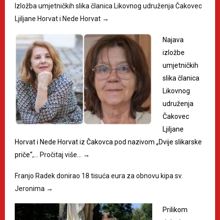
Izložba umjetničkih slika članica Likovnog udruženja Čakovec
Ljiljane Horvat i Nede Horvat
→
Najava
izložbe
umjetničkih
slika članica
Likovnog
udruženja
Čakovec
Ljiljane
Horvat i Nede Horvat iz Čakovca pod nazivom „Dvije slikarske
priče“,…
Pročitaj više…
→
Franjo Radek donirao 18 tisuća eura za obnovu kipa sv.
Jeronima
→
Prilikom