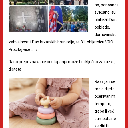
no, ponosno i
svečano su
obilježili Dan
pobjede,
domovinske
zahvalnosti i Dan hrvatskih branitelja, te 31. obljetnicu VRO…
Pročitaj više…
→
Rano prepoznavanje odstupanja može biti ključno za razvoj
djeteta
→
Razvija li se
moje dijete
očekivanim
tempom,
treba li već
samostalno
sjediti ili