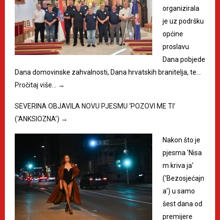
organizirala
je uz podršku
općine
proslavu
Dana pobjede
Dana domovinske zahvalnosti, Dana hrvatskih branitelja, te…
Pročitaj više…
→
SEVERINA OBJAVILA NOVU PJESMU ‘POZOVI ME TI’
(‘ANKSIOZNA’)
→
Nakon što je
pjesma 'Nisa
m kriva ja'
('Bezosjećajn
a') u samo
šest dana od
premijere