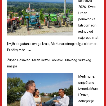
kolovoza
2026., Sveti
Urban
ponovno će
biti domaćin
jednog od
najprepoznat
ljivijih događanja ovoga kraja, Međunarodnog rallyja oldtimer…
Pročitaj više…
→
Župan Posavec i Milan Rezo u obilasku Glavnog murskog
nasipa
→
Međimurje,
smješteno
između Mure
i Drave,
oduvijek je