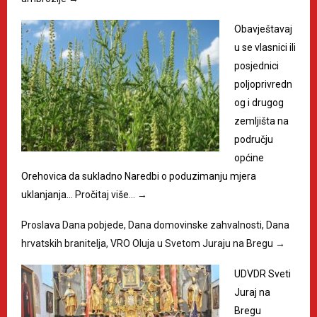
Obavještavaj
u se vlasnici ili
posjednici
poljoprivredn
og i drugog
zemljišta na
području
općine
Orehovica da sukladno Naredbi o poduzimanju mjera
uklanjanja…
Pročitaj više…
→
Proslava Dana pobjede, Dana domovinske zahvalnosti, Dana
hrvatskih branitelja, VRO Oluja u Svetom Juraju na Bregu
→
UDVDR Sveti
Juraj na
Bregu