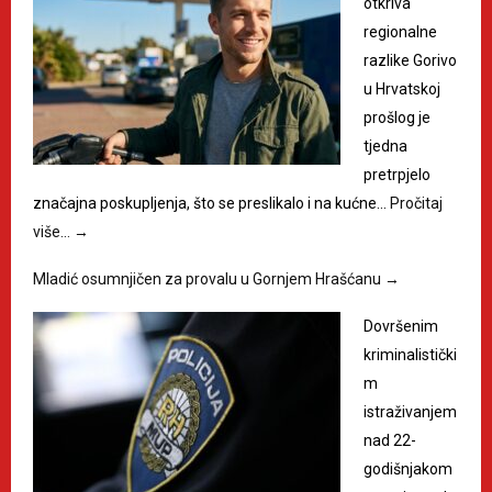
otkriva
regionalne
razlike Gorivo
u Hrvatskoj
prošlog je
tjedna
pretrpjelo
značajna poskupljenja, što se preslikalo i na kućne…
Pročitaj
više…
→
Mladić osumnjičen za provalu u Gornjem Hrašćanu
→
Dovršenim
kriminalistički
m
istraživanjem
nad 22-
godišnjakom