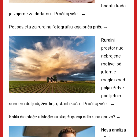
hodati i kada
je vrijeme za dodatnu…
Pročitaj više…
→
Pet savjeta za ruralnu fotografiju koja priča priču
→
Ruralni
prostor nudi
nebrojene
motive, od
jutarnje
magle iznad
polja i žetve
pod ljetnim
suncem do ljudi, životinja, starih kuća…
Pročitaj više…
→
Koliki dio plaće u Međimurskoj županiji odlazi na gorivo?
→
Nova analiza