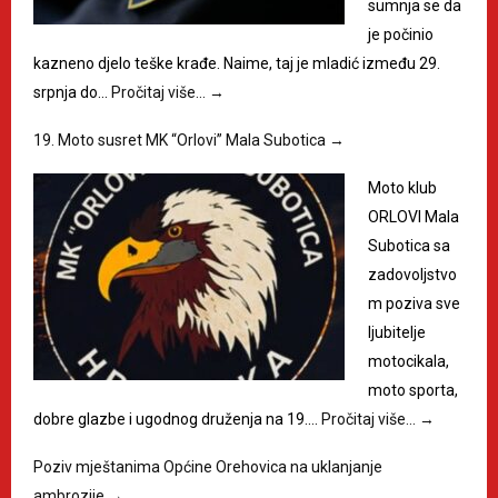
sumnja se da
je počinio
kazneno djelo teške krađe. Naime, taj je mladić između 29.
srpnja do…
Pročitaj više…
→
19. Moto susret MK “Orlovi” Mala Subotica
→
Moto klub
ORLOVI Mala
Subotica sa
zadovoljstvo
m poziva sve
ljubitelje
motocikala,
moto sporta,
dobre glazbe i ugodnog druženja na 19.…
Pročitaj više…
→
Poziv mještanima Općine Orehovica na uklanjanje
ambrozije
→