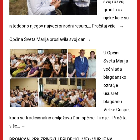
svoj razvoj
gradilo uz
rijeke koje su
istodobno njegov najveći prirodni resurs,…
Pročitaj više…
→
Općina Sveta Marija proslavila svoj dan
→
U Općini
Sveta Marija
već vlada
blagdansko
ozračje
ususret
blagdanu
Velike Gospe,
kada se tradicionalno obilježava Dan općine. Tim je…
Pročitaj
više…
→
BRONČANI ŽRK ZRINSKI, LEPI DEČKI I MEĐIMURJE NA