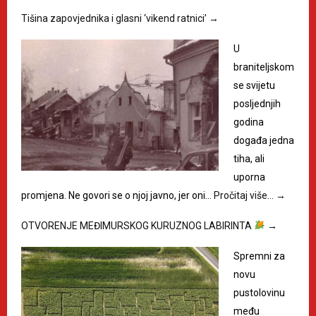
Tišina zapovjednika i glasni ‘vikend ratnici’
→
U
braniteljskom
se svijetu
posljednjih
godina
događa jedna
tiha, ali
uporna
promjena. Ne govori se o njoj javno, jer oni…
Pročitaj više…
→
OTVORENJE MEĐIMURSKOG KURUZNOG LABIRINTA
→
Spremni za
novu
pustolovinu
među