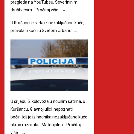
pregleda na YouTubeu, Severininim
društvenim…
Pročitaj više…
→
U Kuršancu krađa iz nezaključane kuće,
provala u kuću u Svetom Urbanu!
→
U srijedu 5. kolovoza u noćnim satima, u
Kuršancu, Glavnoj ulici, nepoznati
počinitelj je iz hodnika nezaključane kuće
ukrao razni alat. Materijalna…
Pročitaj
više…
→