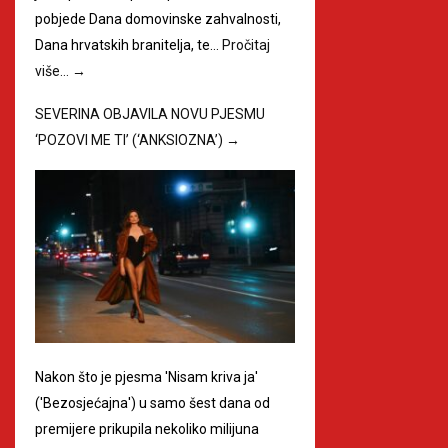
pobjede Dana domovinske zahvalnosti,
Dana hrvatskih branitelja, te…
Pročitaj
više…
→
SEVERINA OBJAVILA NOVU PJESMU
‘POZOVI ME TI’ (‘ANKSIOZNA’)
→
Nakon što je pjesma 'Nisam kriva ja'
('Bezosjećajna') u samo šest dana od
premijere prikupila nekoliko milijuna