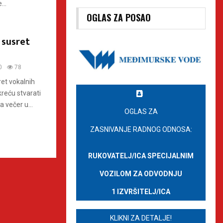
..
OGLAS ZA POSAO
 susret
0
78
et vokalnih
kreću stvarati
a večer u...
OGLAS ZA
ZASNIVANJE RADNOG ODNOSA:
RUKOVATELJ/ICA SPECIJALNIM
VOZILOM ZA ODVODNJU
1 IZVRŠITELJ/ICA
KLIKNI ZA DETALJE!