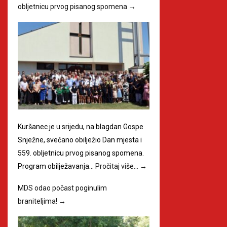
obljetnicu prvog pisanog spomena
→
Kuršanec je u srijedu, na blagdan Gospe
Snježne, svečano obilježio Dan mjesta i
559. obljetnicu prvog pisanog spomena.
Program obilježavanja…
Pročitaj više…
→
MDS odao počast poginulim
braniteljima!
→