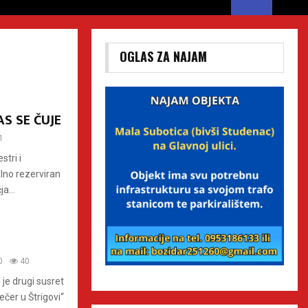
OGLAS ZA NAJAM
AS SE ČUJE
1
stri i
alno rezerviran
a...
0
40
 je drugi susret
čer u Štrigovi“