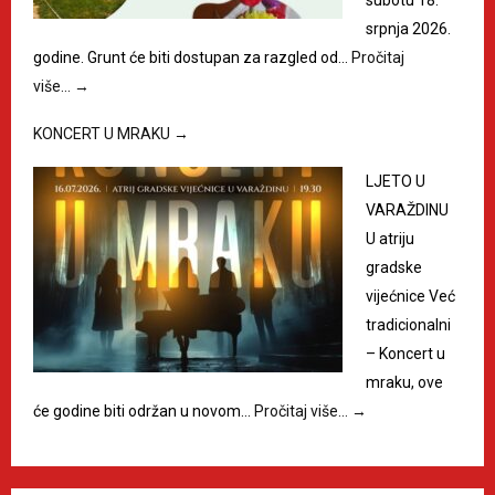
srpnja 2026.
godine. Grunt će biti dostupan za razgled od…
Pročitaj
više…
→
KONCERT U MRAKU
→
LJETO U
VARAŽDINU
U atriju
gradske
vijećnice Već
tradicionalni
– Koncert u
mraku, ove
će godine biti održan u novom…
Pročitaj više…
→