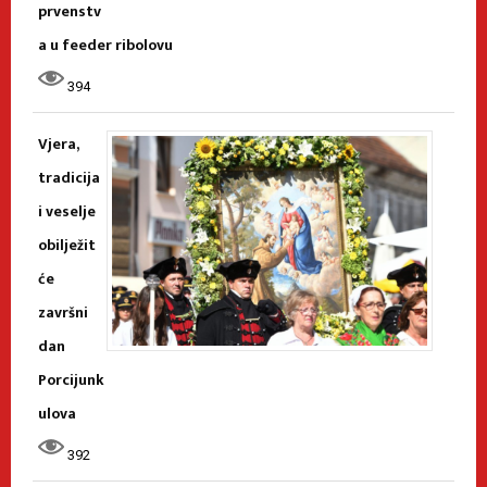
prvenstv
a u feeder ribolovu
394
Vjera,
tradicija
i veselje
obilježit
će
završni
dan
Porcijunk
ulova
392