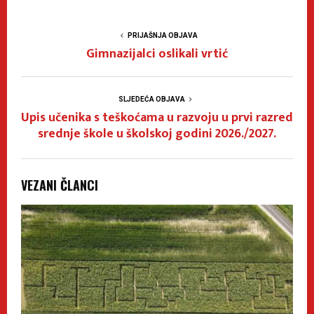
PRIJAŠNJA OBJAVA
Gimnazijalci oslikali vrtić
SLJEDEĆA OBJAVA
Upis učenika s teškoćama u razvoju u prvi razred
srednje škole u školskoj godini 2026./2027.
VEZANI ČLANCI