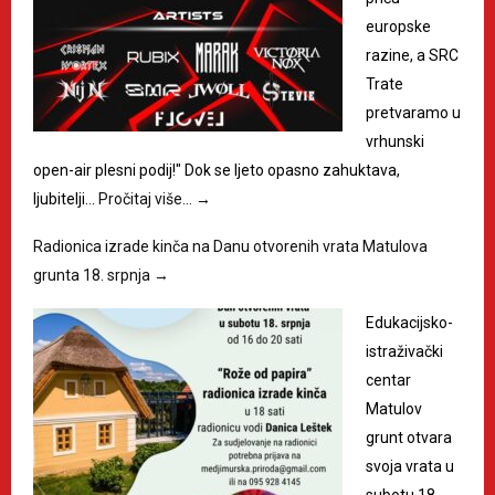
europske
razine, a SRC
Trate
pretvaramo u
vrhunski
open-air plesni podij!" Dok se ljeto opasno zahuktava,
ljubitelji…
Pročitaj više…
→
Radionica izrade kinča na Danu otvorenih vrata Matulova
grunta 18. srpnja
→
Edukacijsko-
istraživački
centar
Matulov
grunt otvara
svoja vrata u
subotu 18.