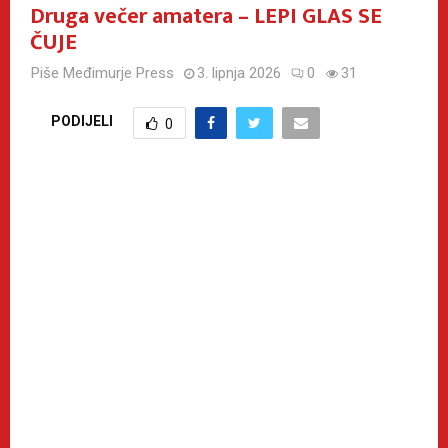
Druga večer amatera – LEPI GLAS SE
ČUJE
Piše
Međimurje Press
3. lipnja 2026
0
31
PODIJELI
0