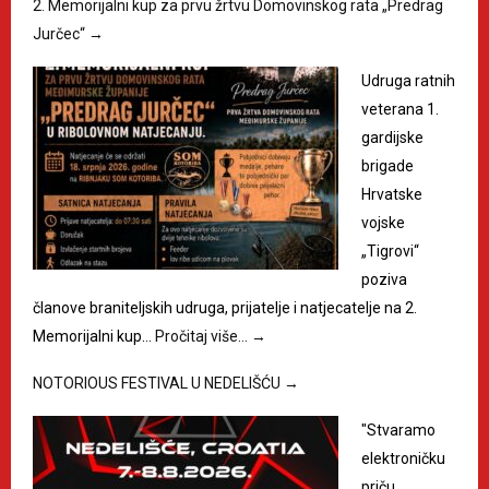
2. Memorijalni kup za prvu žrtvu Domovinskog rata „Predrag
Jurčec“
→
Udruga ratnih
veterana 1.
gardijske
brigade
Hrvatske
vojske
„Tigrovi“
poziva
članove braniteljskih udruga, prijatelje i natjecatelje na 2.
Memorijalni kup…
Pročitaj više…
→
NOTORIOUS FESTIVAL U NEDELIŠĆU
→
"Stvaramo
elektroničku
priču