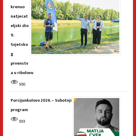
krenuo
natjecat
eljski dio
9.
Svjetsko
g
prvenstv
a u ribolovu
550
Porcijunkulovo 2026. – Subotnji
program
533