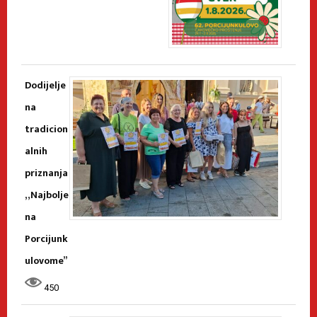
Dodijelje
na
tradicion
alnih
priznanja
„Najbolje
na
Porcijunk
ulovome”
450