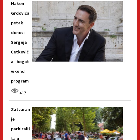
Nakon
Grdovića,
petak
donosi
Sergeja
Ćetković
a i bogat
vikend
program
417
Zatvaran
je
parkirališ
ta u