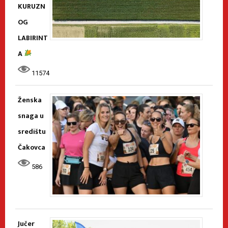
KURUZN
OG
LABIRINT
A
11574
Ženska
snaga u
središtu
Čakovca
586
Jučer