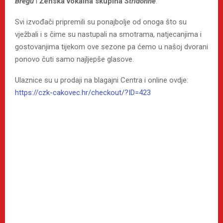
Bregu
i
Ženska vokalna skupina
Stridonne
.
Svi izvođači pripremili su ponajbolje od onoga što su
vježbali i s čime su nastupali na smotrama, natjecanjima i
gostovanjima tijekom ove sezone pa ćemo u našoj dvorani
ponovo čuti samo najljepše glasove.
Ulaznice su u prodaji na blagajni Centra i online ovdje:
https://czk-cakovec.hr/checkout/?ID=423