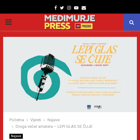
Facebook
Twitter
Instagram
Youtube
Email
PRIMARY
MENU
Početna
Vijesti
Najave
Druga večer amatera – LEPI GLAS SE ČUJE
Najave