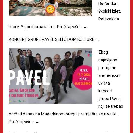
Rođendan.
Školski izlet.
Polazak na
more. S godinama se to…
Pročitaj više…
→
KONCERT GRUPE PAVEL SELI U DOM KULTURE
→
Zbog
najavljene
promjene
vremenskih
uvjeta,
koncert
grupe Pavel,
koji se trebao
održati danas na Mađerkinom bregu, premješta se u veliki…
Pročitaj više…
→