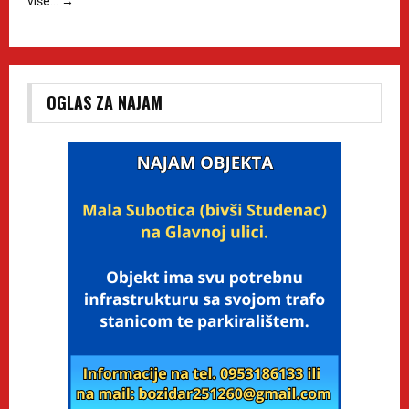
više…
→
OGLAS ZA NAJAM