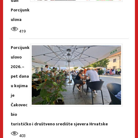
dan
Porcijunk
ulova
419
Porcijunk
ulovo
2026. –
pet dana
u kojima
je
Čakovec
bio
turističko i društveno središte sjevera Hrvatske
403