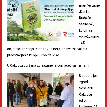
manifestacije
„Dani dr.
Rudolfa
Steinera“,
kojom se
obilježavamo
165.
obljetnicu rođenja Rudolfa Steinera, pozivamo vas na
predstavljanje knjige…
Pročitaj više…
→
U Čakovcu održana 25. razmjena domaćeg sjemena
→
U subotu je u
zgradi
Scheier u
Čakovcu
održana
jubilarna, 25.