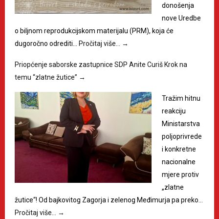
donošenja
nove Uredbe
o biljnom reprodukcijskom materijalu (PRM), koja će
dugoročno odrediti…
Pročitaj više…
→
Priopćenje saborske zastupnice SDP Anite Curiš Krok na
temu “zlatne žutice”
→
Tražim hitnu
reakciju
Ministarstva
poljoprivrede
i konkretne
nacionalne
mjere protiv
„zlatne
žutice“! Od bajkovitog Zagorja i zelenog Međimurja pa preko…
Pročitaj više…
→