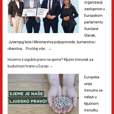
organizaciji
zastupnice u
Europskom
parlamentu
Sunčane
Glavak,
Jutarnjeg lista i Ministarstva poljoprivrede, šumarstva i
ribarstva,…
Pročitaj više…
→
Hoćemo li izgubiti pravo na sjeme? Ključni trenutak za
budućnost hrane u Europi
→
Europska
unija
trenutno se
nalazi u
ključnom
trenutku