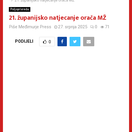
21. županijsko natjecanje orača MŽ
Poljoprivreda
21. županijsko natjecanje orača MŽ
Piše
Međimurje Press
27. srpnja 2025
0
71
PODIJELI
0