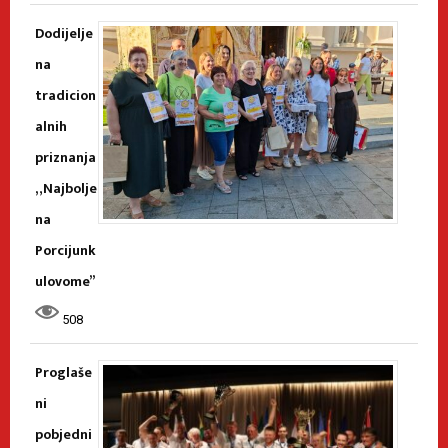
Dodijelje
na
tradicion
alnih
priznanja
„Najbolje
na
Porcijunk
ulovome”
508
Proglaše
ni
pobjedni