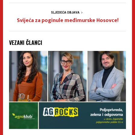
SLJEDEĆA OBJAVA
Svijeća za poginule međimurske Hosovce!
VEZANI ČLANCI