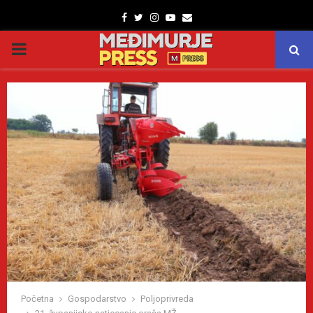
Facebook
Twitter
Instagram
Youtube
Email
PRIMARY
MENU
Početna
Gospodarstvo
Poljoprivreda