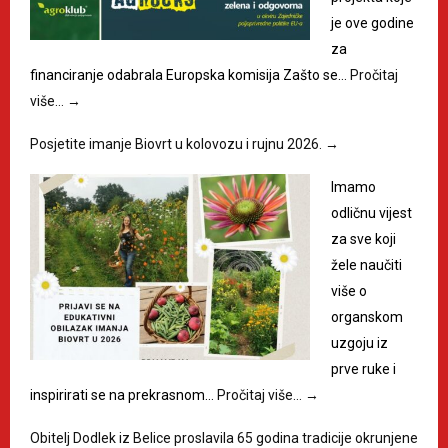
je ove godine
za
financiranje odabrala Europska komisija Zašto se…
Pročitaj
više…
→
Posjetite imanje Biovrt u kolovozu i rujnu 2026.
→
Imamo
odličnu vijest
za sve koji
žele naučiti
više o
organskom
uzgoju iz
prve ruke i
inspirirati se na prekrasnom…
Pročitaj više…
→
Obitelj Dodlek iz Belice proslavila 65 godina tradicije okrunjene