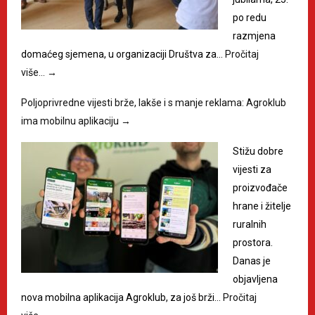
po redu
razmjena
domaćeg sjemena, u organizaciji Društva za…
Pročitaj
više…
→
Poljoprivredne vijesti brže, lakše i s manje reklama: Agroklub
ima mobilnu aplikaciju
→
Stižu dobre
vijesti za
proizvođače
hrane i žitelje
ruralnih
prostora.
Danas je
objavljena
nova mobilna aplikacija Agroklub, za još brži…
Pročitaj