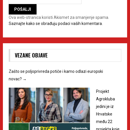
Ova web-stranica koristi Akismet za smanjenje spama.
Saznajte kako se obrađuju podaci vaših komentara.
VEZANE OBJAVE
Zašto se poljoprivreda potiče i kamo odlazi europski
novac?
→
Projekt
Agrokluba
jedini je iz
Hrvatske
među 22
projekta koje