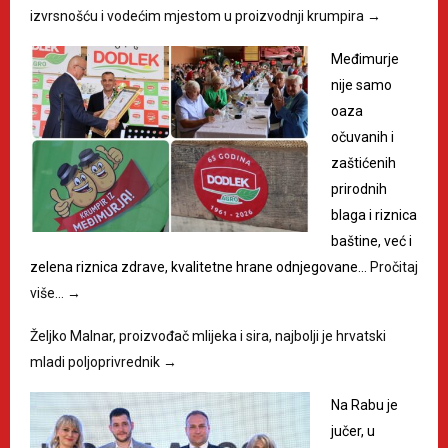
izvrsnošću i vodećim mjestom u proizvodnji krumpira
→
Međimurje
nije samo
oaza
očuvanih i
zaštićenih
prirodnih
blaga i riznica
baštine, već i
zelena riznica zdrave, kvalitetne hrane odnjegovane…
Pročitaj
više…
→
Željko Malnar, proizvođač mlijeka i sira, najbolji je hrvatski
mladi poljoprivrednik
→
Na Rabu je
jučer, u