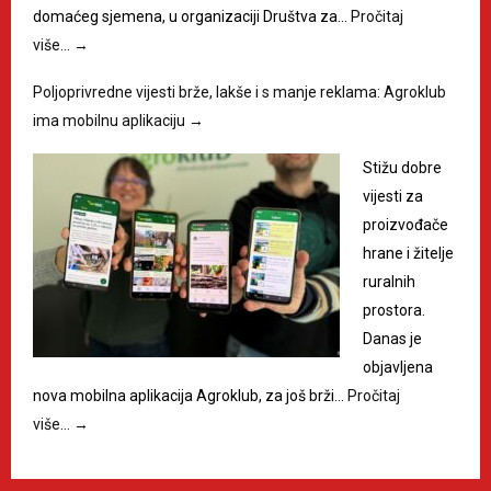
domaćeg sjemena, u organizaciji Društva za…
Pročitaj
više…
→
Poljoprivredne vijesti brže, lakše i s manje reklama: Agroklub
ima mobilnu aplikaciju
→
Stižu dobre
vijesti za
proizvođače
hrane i žitelje
ruralnih
prostora.
Danas je
objavljena
nova mobilna aplikacija Agroklub, za još brži…
Pročitaj
više…
→