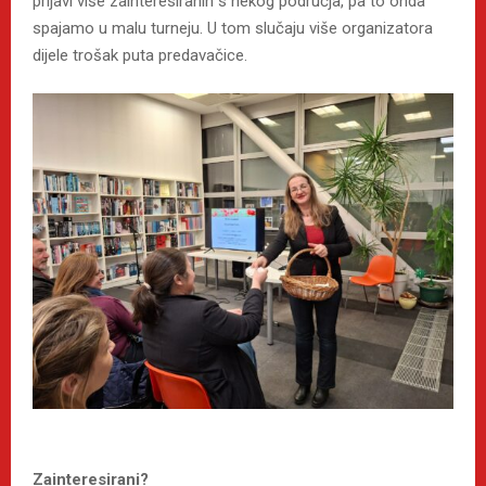
prijavi više zainteresiranih s nekog područja, pa to onda
spajamo u malu turneju. U tom slučaju više organizatora
dijele trošak puta predavačice.
Zainteresirani?