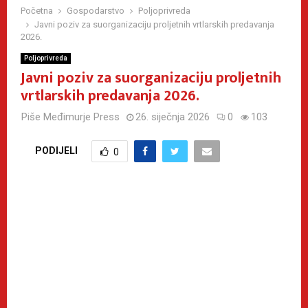
Početna
Gospodarstvo
Poljoprivreda
Javni poziv za suorganizaciju proljetnih vrtlarskih predavanja
2026.
Poljoprivreda
Javni poziv za suorganizaciju proljetnih
vrtlarskih predavanja 2026.
Piše
Međimurje Press
26. siječnja 2026
0
103
PODIJELI
0