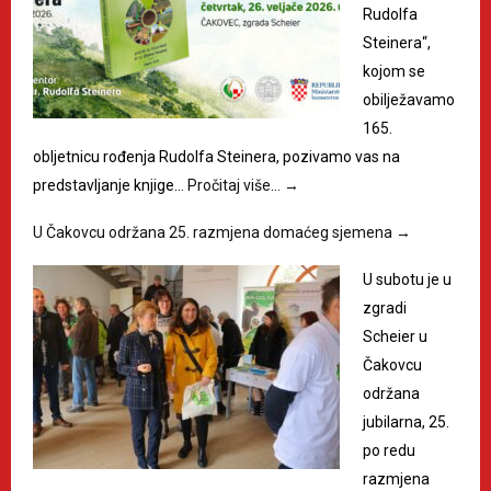
Rudolfa
Steinera“,
kojom se
obilježavamo
165.
obljetnicu rođenja Rudolfa Steinera, pozivamo vas na
predstavljanje knjige…
Pročitaj više…
→
U Čakovcu održana 25. razmjena domaćeg sjemena
→
U subotu je u
zgradi
Scheier u
Čakovcu
održana
jubilarna, 25.
po redu
razmjena