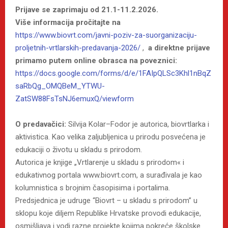
Prijave se zaprimaju od 21.1-11.2.2026.
Više informacija pročitajte na
https://www.biovrt.com/javni-poziv-za-suorganizaciju-
proljetnih-vrtlarskih-predavanja-2026/
,
a direktne prijave
primamo putem online obrasca na poveznici:
https://docs.google.com/forms/d/e/1FAIpQLSc3Khl1nBqZ
saRbQg_OMQBeM_YTWU-
ZatSW88FsTsNJ6emuxQ/viewform
O predavačici:
Silvija Kolar–Fodor je autorica, biovrtlarka i
aktivistica. Kao velika zaljubljenica u prirodu posvećena je
edukaciji o životu u skladu s prirodom.
Autorica je knjige „Vrtlarenje u skladu s prirodom« i
edukativnog portala www.biovrt.com, a surađivala je kao
kolumnistica s brojnim časopisima i portalima.
Predsjednica je udruge “Biovrt – u skladu s prirodom” u
sklopu koje diljem Republike Hrvatske provodi edukacije,
osmišljava i vodi razne projekte kojima pokreće školske