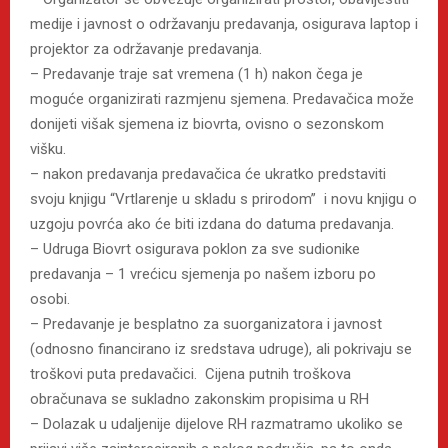
medije i javnost o održavanju predavanja, osigurava laptop i
projektor za održavanje predavanja.
– Predavanje traje sat vremena (1 h) nakon čega je
moguće organizirati razmjenu sjemena. Predavačica može
donijeti višak sjemena iz biovrta, ovisno o sezonskom
višku.
– nakon predavanja predavačica će ukratko predstaviti
svoju knjigu “Vrtlarenje u skladu s prirodom” i novu knjigu o
uzgoju povrća ako će biti izdana do datuma predavanja.
– Udruga Biovrt osigurava poklon za sve sudionike
predavanja – 1 vrećicu sjemenja po našem izboru po
osobi.
– Predavanje je besplatno za suorganizatora i javnost
(odnosno financirano iz sredstava udruge), ali pokrivaju se
troškovi puta predavačici. Cijena putnih troškova
obračunava se sukladno zakonskim propisima u RH
– Dolazak u udaljenije dijelove RH razmatramo ukoliko se