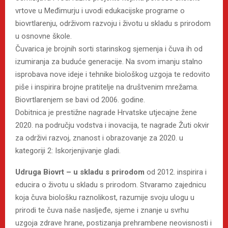
vrtove u Međimurju i uvodi edukacijske programe o
biovrtlarenju, održivom razvoju i životu u skladu s prirodom
u osnovne škole.
Čuvarica je brojnih sorti starinskog sjemenja i čuva ih od
izumiranja za buduće generacije. Na svom imanju stalno
isprobava nove ideje i tehnike biološkog uzgoja te redovito
piše i inspirira brojne pratitelje na društvenim mrežama.
Biovrtlarenjem se bavi od 2006. godine.
Dobitnica je prestižne nagrade Hrvatske utjecajne žene
2020. na području vodstva i inovacija, te nagrade Žuti okvir
za održivi razvoj, znanost i obrazovanje za 2020. u
kategoriji 2: Iskorjenjivanje gladi.
Udruga Biovrt – u skladu s prirodom
od 2012. inspirira i
educira o životu u skladu s prirodom. Stvaramo zajednicu
koja čuva biološku raznolikost, razumije svoju ulogu u
prirodi te čuva naše nasljeđe, sjeme i znanje u svrhu
uzgoja zdrave hrane, postizanja prehrambene neovisnosti i