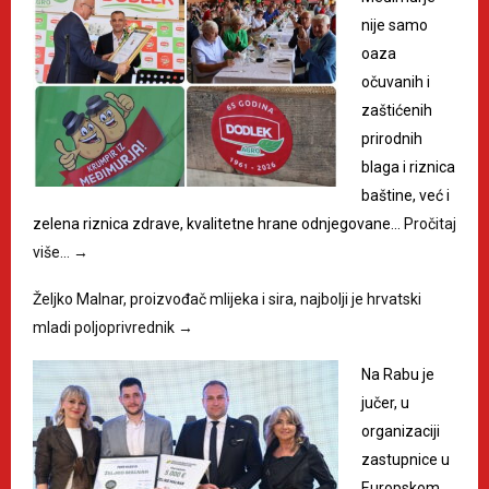
nije samo
oaza
očuvanih i
zaštićenih
prirodnih
blaga i riznica
baštine, već i
zelena riznica zdrave, kvalitetne hrane odnjegovane…
Pročitaj
više…
→
Željko Malnar, proizvođač mlijeka i sira, najbolji je hrvatski
mladi poljoprivrednik
→
Na Rabu je
jučer, u
organizaciji
zastupnice u
Europskom