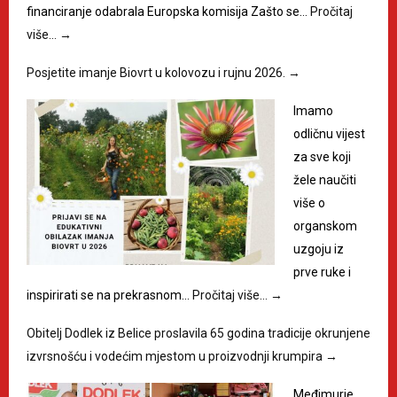
financiranje odabrala Europska komisija Zašto se…
Pročitaj
više…
→
Posjetite imanje Biovrt u kolovozu i rujnu 2026.
→
Imamo
odličnu vijest
za sve koji
žele naučiti
više o
organskom
uzgoju iz
prve ruke i
inspirirati se na prekrasnom…
Pročitaj više…
→
Obitelj Dodlek iz Belice proslavila 65 godina tradicije okrunjene
izvrsnošću i vodećim mjestom u proizvodnji krumpira
→
Međimurje