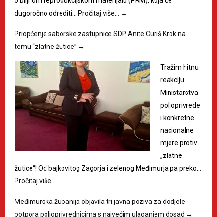
o biljnom reprodukcijskom materijalu (PRM), koja će
dugoročno odrediti…
Pročitaj više…
→
Priopćenje saborske zastupnice SDP Anite Curiš Krok na
temu “zlatne žutice”
→
Tražim hitnu
reakciju
Ministarstva
poljoprivrede
i konkretne
nacionalne
mjere protiv
„zlatne
žutice“! Od bajkovitog Zagorja i zelenog Međimurja pa preko…
Pročitaj više…
→
Međimurska županija objavila tri javna poziva za dodjele
potpora poljoprivrednicima s najvećim ulaganjem dosad
→