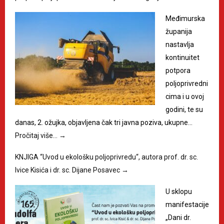
Međimurska
županija
nastavlja
kontinuitet
potpora
poljoprivredni
cima i u ovoj
godini, te su
danas, 2. ožujka, objavljena čak tri javna poziva, ukupne…
Pročitaj više…
→
KNJIGA “Uvod u ekološku poljoprivredu“, autora prof. dr. sc.
Ivice Kisića i dr. sc. Dijane Posavec
→
U sklopu
manifestacije
„Dani dr.