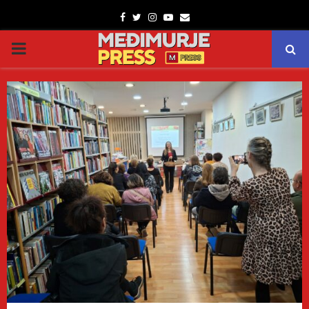
Facebook
Twitter
Instagram
Youtube
Email
PRIMARY
MENU