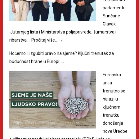
parlamentu
Sunčane
Glavak,
Jutarnjeg lista i Ministarstva poljoprivrede, šumarstva i
ribarstva,…
Pročitaj više…
→
Hoćemo li izgubiti pravo na sjeme? Ključni trenutak za
budućnost hrane u Europi
→
Europska
unija
trenutno se
nalazi u
ključnom
trenutku
donošenja
nove Uredbe