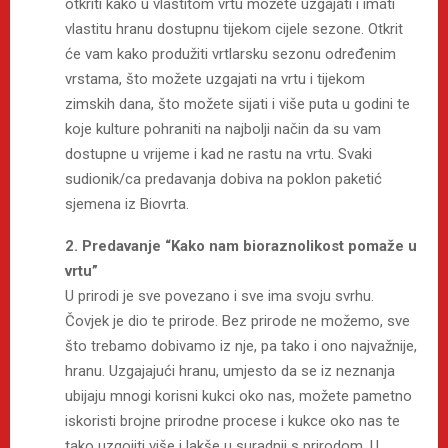
otkriti kako u vlastitom vrtu možete uzgajati i imati
vlastitu hranu dostupnu tijekom cijele sezone. Otkrit
će vam kako produžiti vrtlarsku sezonu određenim
vrstama, što možete uzgajati na vrtu i tijekom
zimskih dana, što možete sijati i više puta u godini te
koje kulture pohraniti na najbolji način da su vam
dostupne u vrijeme i kad ne rastu na vrtu. Svaki
sudionik/ca predavanja dobiva na poklon paketić
sjemena iz Biovrta.
2. Predavanje “Kako nam bioraznolikost pomaže u
vrtu”
U prirodi je sve povezano i sve ima svoju svrhu.
Čovjek je dio te prirode. Bez prirode ne možemo, sve
što trebamo dobivamo iz nje, pa tako i ono najvažnije,
hranu. Uzgajajući hranu, umjesto da se iz neznanja
ubijaju mnogi korisni kukci oko nas, možete pametno
iskoristi brojne prirodne procese i kukce oko nas te
tako uzgojiti više i lakše u suradnji s prirodom. U