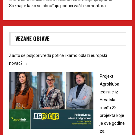
Saznajte kako se obrađuju podaci vaših komentara.
VEZANE OBJAVE
Zašto se poljoprivreda potiče i kamo odlazi europski
novac?
→
Projekt
Agrokluba
jedini je iz
Hrvatske
među 22
projekta koje
je ove godine
za