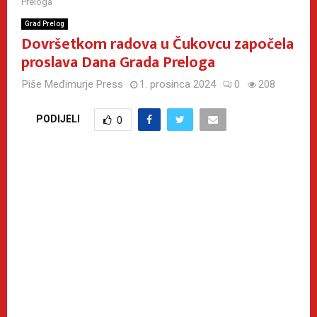
Preloga
Grad Prelog
Dovršetkom radova u Čukovcu započela
proslava Dana Grada Preloga
Piše
Međimurje Press
1. prosinca 2024
0
208
PODIJELI
0