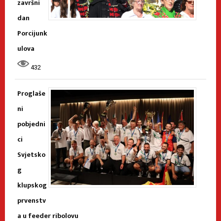
završni
dan
Porcijunk
ulova
432
Proglaše
ni
pobjedni
ci
Svjetsko
g
klupskog
prvenstv
a u feeder ribolovu