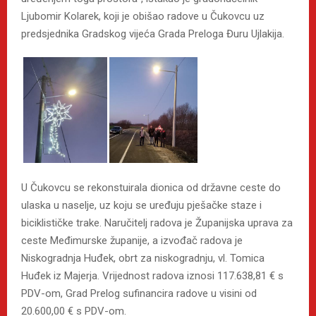
Ljubomir Kolarek, koji je obišao radove u Čukovcu uz
predsjednika Gradskog vijeća Grada Preloga Đuru Ujlakija.
U Čukovcu se rekonstuirala dionica od državne ceste do
ulaska u naselje, uz koju se uređuju pješačke staze i
biciklističke trake. Naručitelj radova je Županijska uprava za
ceste Međimurske županije, a izvođač radova je
Niskogradnja Huđek, obrt za niskogradnju, vl. Tomica
Huđek iz Majerja. Vrijednost radova iznosi 117.638,81 € s
PDV-om, Grad Prelog sufinancira radove u visini od
20.600,00 € s PDV-om.