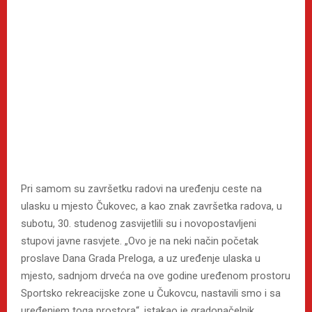
Pri samom su završetku radovi na uređenju ceste na
ulasku u mjesto Čukovec, a kao znak završetka radova, u
subotu, 30. studenog zasvijetlili su i novopostavljeni
stupovi javne rasvjete. „Ovo je na neki način početak
proslave Dana Grada Preloga, a uz uređenje ulaska u
mjesto, sadnjom drveća na ove godine uređenom prostoru
Sportsko rekreacijske zone u Čukovcu, nastavili smo i sa
uređenjem toga prostora“, istakao je gradonačelnik