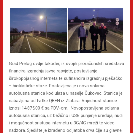
Grad Prelog ovdje također, iz svojih proračunskih sredstava
financira izgradnju javne rasvjete, postavljanje
širokopojasnog interneta te sufinancira izgradnju pješačko
– biciklističke staze. Postavljena je i nova solarna
autobusna stanica kod ulaza u naselje Čukovec. Stanica je
nabavljena od tvrtke QBEN iz Zlatara. Vrijednost stanice
iznosi 14.875,00 € sa PDV-om. Novopostavljena solarna
autobusna stanica, uz bežično i USB punjenje uređaja, nudi
i mogućnost pristupa internetu u 3G/4G mreži te video
nadzora. Sjedište je izrađeno od jatoba drva čije su glavne