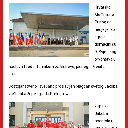
Hrvatska,
Međimurje i
Prelog od
nedjelje, 26.
srpnja,
domaćini su
9. Svjetskog
prvenstva u
ribolovu feeder tehnikom za klubove, jednog…
Pročitaj
više…
→
Dostojanstveno i svečano proslavljen blagdan svetog Jakoba,
zaštitnika župe i grada Preloga
→
Župa sv.
Jakoba
apostola u