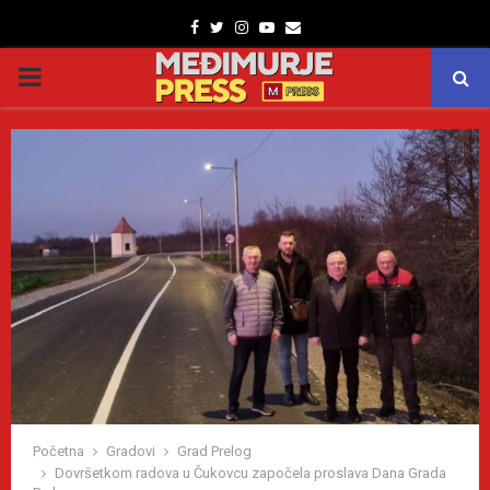
Facebook
Twitter
Instagram
Youtube
Email
PRIMARY
MENU
Početna
Gradovi
Grad Prelog
Dovršetkom radova u Čukovcu započela proslava Dana Grada