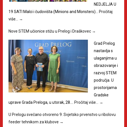
NEDJELJA U
19 SATI Malci i čudovišta (Minions and Monsters)…
Pročitaj
više…
→
Nove STEM učionice stižu u Prelog i Draškovec
→
Grad Prelog
nastavlja s
ulaganjima u
obrazovanje i
razvoj STEM
područja. U
prostorijama
Gradske
uprave Grada Preloga, u utorak, 28.…
Pročitaj više…
→
U Prelogu svečano otvoreno 9. Svjetsko prvenstvo u ribolovu
feeder tehnikom za klubove
→