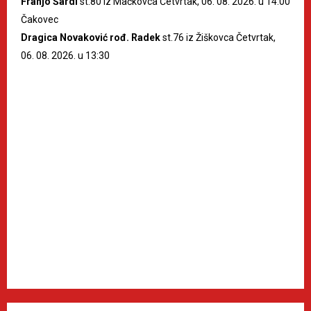
Franjo Šardi
st.80 iz Mačkovca Četvrtak, 06. 08. 2026. u 14:00
Čakovec
Dragica Novaković rođ. Radek
st.76 iz Žiškovca Četvrtak,
06. 08. 2026. u 13:30