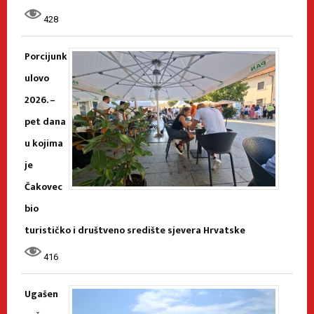
428
Porcijunk
ulovo
2026. –
pet dana
u kojima
je
Čakovec
bio
turističko i društveno središte sjevera Hrvatske
416
Ugašen