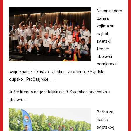
Nakon sedam
dana u
kojima su
najbolji
svjetski
feeder
ribolovci
odmjeravali
svoje znanje, iskustvo i vještinu, završeno je Svjetsko
klupsko…
Pročitaj više…
→
Jučer krenuo natjecateljski dio 9. Svjetskog prvenstva u
ribolovu
→
Borba za
naslov
svjetskog