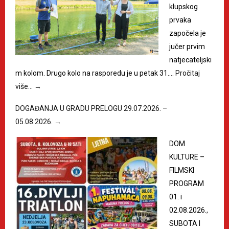
klupskog
prvaka
započela je
jučer prvim
natjecateljski
m kolom. Drugo kolo na rasporedu je u petak 31.…
Pročitaj
više…
→
DOGAĐANJA U GRADU PRELOGU 29.07.2026. –
05.08.2026.
→
DOM
KULTURE –
FILMSKI
PROGRAM
01. i
02.08.2026.,
SUBOTA I