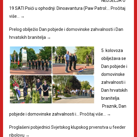
NEDJELJA U
19 SATI Psići u ophodnji: Dinoavantura (Paw Patrol:…
Pročitaj
više…
→
Prelog obilježio Dan pobjede i domovinske zahvalnosti i Dan
hrvatskih branitelja
→
5. kolovoza
obilježava se
Dan pobjede i
domovinske
zahvalnosti i
Dan hrvatskih
branitelja.
Praznik, Dan
pobjede i domovinske zahvalnosti i…
Pročitaj više…
→
Proglašeni pobjednici Svjetskog klupskog prvenstva u feeder
ribolovu
→