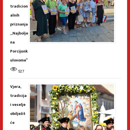
tradicion
alnih
priznanja
„Najbolje
na
Porcijunk
ulovome”
527
Vjera,
tradicija
i veselje
obilježit
će