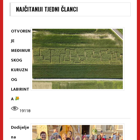
NAJČITANIJI TJEDNI ČLANCI
OTVOREN
JE
MEĐIMUR
SKOG
KURUZN
OG
LABIRINT
A
19118
Dodijelje
na