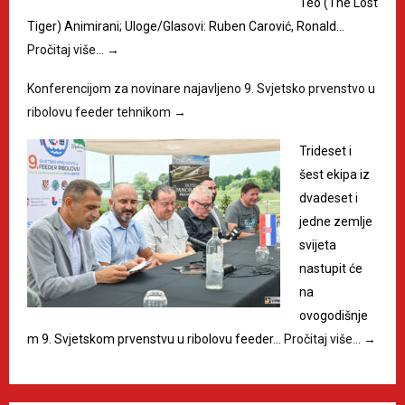
Teo (The Lost
Tiger) Animirani; Uloge/Glasovi: Ruben Carović, Ronald…
Pročitaj više…
→
Konferencijom za novinare najavljeno 9. Svjetsko prvenstvo u
ribolovu feeder tehnikom
→
Trideset i
šest ekipa iz
dvadeset i
jedne zemlje
svijeta
nastupit će
na
ovogodišnje
m 9. Svjetskom prvenstvu u ribolovu feeder…
Pročitaj više…
→