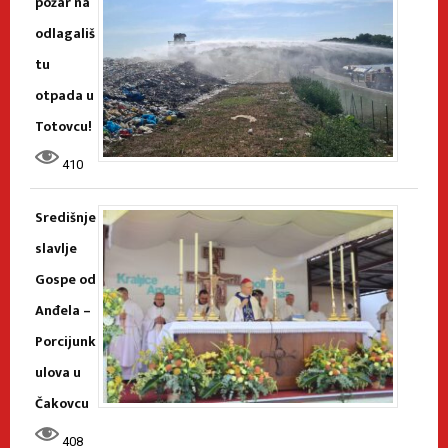
požar na
odlagališ
tu
otpada u
Totovcu!
410
Središnje
slavlje
Gospe od
Anđela –
Porcijunk
ulova u
Čakovcu
408