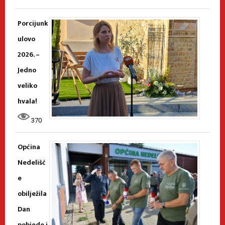
Porcijunk
ulovo
2026. –
Jedno
veliko
hvala!
370
Općina
Nedelišć
e
obilježila
Dan
pobjede i