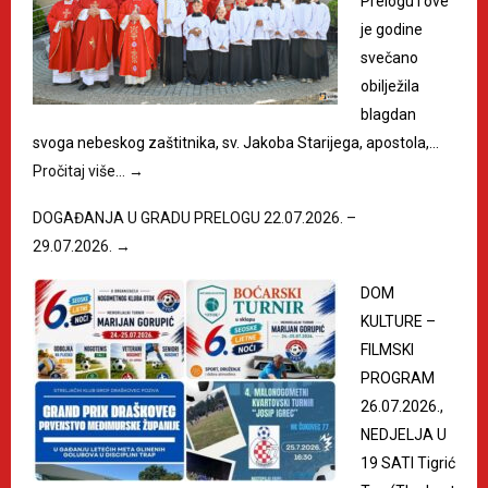
Prelogu i ove
je godine
svečano
obilježila
blagdan
svoga nebeskog zaštitnika, sv. Jakoba Starijega, apostola,…
Pročitaj više…
→
DOGAĐANJA U GRADU PRELOGU 22.07.2026. –
29.07.2026.
→
DOM
KULTURE –
FILMSKI
PROGRAM
26.07.2026.,
NEDJELJA U
19 SATI Tigrić