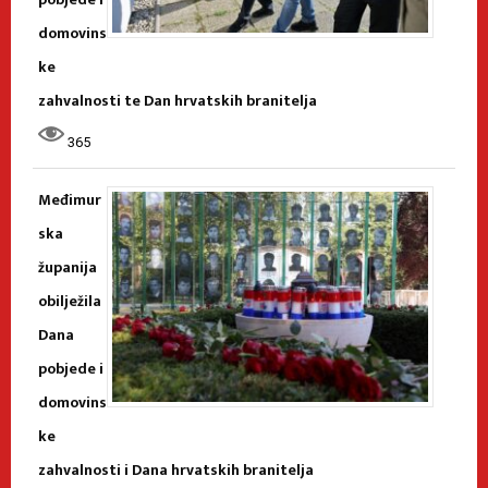
domovins
ke
zahvalnosti te Dan hrvatskih branitelja
365
Međimur
ska
županija
obilježila
Dana
pobjede i
domovins
ke
zahvalnosti i Dana hrvatskih branitelja