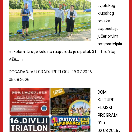
svjetskog
klupskog
prvaka
započela je
jučer prvim
natjecateljski
m kolom. Drugo kolo na rasporedu je u petak 31.…
Pročitaj
više…
→
DOGAĐANJA U GRADU PRELOGU 29.07.2026. –
05.08.2026.
→
DOM
KULTURE –
FILMSKI
PROGRAM
01. i
02.08.2026.,