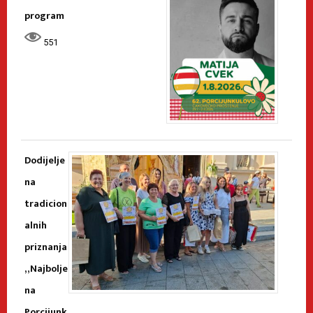
program
551
Dodijelje
na
tradicion
alnih
priznanja
„Najbolje
na
Porcijunk