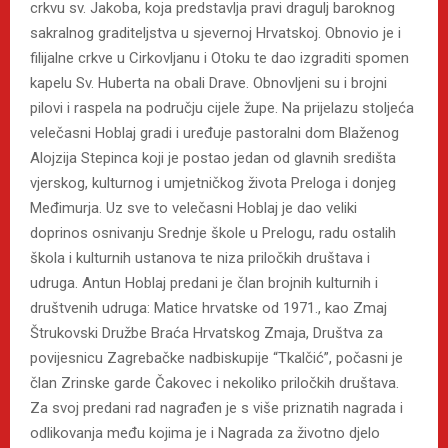
crkvu sv. Jakoba, koja predstavlja pravi dragulj baroknog
sakralnog graditeljstva u sjevernoj Hrvatskoj. Obnovio je i
filijalne crkve u Cirkovljanu i Otoku te dao izgraditi spomen
kapelu Sv. Huberta na obali Drave. Obnovljeni su i brojni
pilovi i raspela na području cijele župe. Na prijelazu stoljeća
velečasni Hoblaj gradi i uređuje pastoralni dom Blaženog
Alojzija Stepinca koji je postao jedan od glavnih središta
vjerskog, kulturnog i umjetničkog života Preloga i donjeg
Međimurja. Uz sve to velečasni Hoblaj je dao veliki
doprinos osnivanju Srednje škole u Prelogu, radu ostalih
škola i kulturnih ustanova te niza priločkih društava i
udruga. Antun Hoblaj predani je član brojnih kulturnih i
društvenih udruga: Matice hrvatske od 1971., kao Zmaj
Štrukovski Družbe Braća Hrvatskog Zmaja, Društva za
povijesnicu Zagrebačke nadbiskupije “Tkalčić”, počasni je
član Zrinske garde Čakovec i nekoliko priločkih društava.
Za svoj predani rad nagrađen je s više priznatih nagrada i
odlikovanja među kojima je i Nagrada za životno djelo