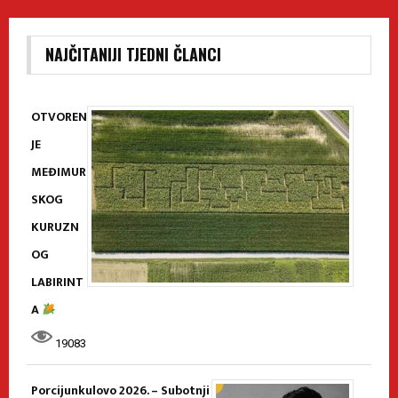
NAJČITANIJI TJEDNI ČLANCI
OTVOREN
JE
MEĐIMUR
SKOG
KURUZN
OG
LABIRINT
A
19083
Porcijunkulovo 2026. – Subotnji