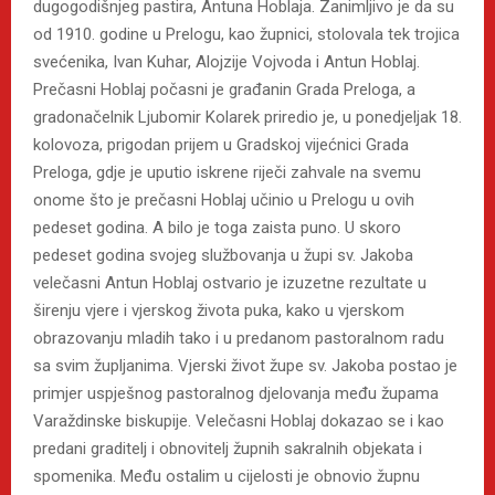
dugogodišnjeg pastira, Antuna Hoblaja. Zanimljivo je da su
od 1910. godine u Prelogu, kao župnici, stolovala tek trojica
svećenika, Ivan Kuhar, Alojzije Vojvoda i Antun Hoblaj.
Prečasni Hoblaj počasni je građanin Grada Preloga, a
gradonačelnik Ljubomir Kolarek priredio je, u ponedjeljak 18.
kolovoza, prigodan prijem u Gradskoj vijećnici Grada
Preloga, gdje je uputio iskrene riječi zahvale na svemu
onome što je prečasni Hoblaj učinio u Prelogu u ovih
pedeset godina. A bilo je toga zaista puno. U skoro
pedeset godina svojeg službovanja u župi sv. Jakoba
velečasni Antun Hoblaj ostvario je izuzetne rezultate u
širenju vjere i vjerskog života puka, kako u vjerskom
obrazovanju mladih tako i u predanom pastoralnom radu
sa svim župljanima. Vjerski život župe sv. Jakoba postao je
primjer uspješnog pastoralnog djelovanja među župama
Varaždinske biskupije. Velečasni Hoblaj dokazao se i kao
predani graditelj i obnovitelj župnih sakralnih objekata i
spomenika. Među ostalim u cijelosti je obnovio župnu