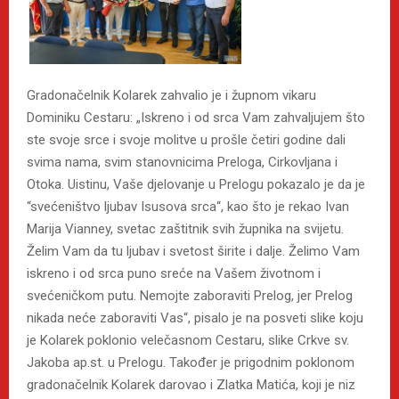
Gradonačelnik Kolarek zahvalio je i župnom vikaru
Dominiku Cestaru: „Iskreno i od srca Vam zahvaljujem što
ste svoje srce i svoje molitve u prošle četiri godine dali
svima nama, svim stanovnicima Preloga, Cirkovljana i
Otoka. Uistinu, Vaše djelovanje u Prelogu pokazalo je da je
“svećeništvo ljubav Isusova srca“, kao što je rekao Ivan
Marija Vianney, svetac zaštitnik svih župnika na svijetu.
Želim Vam da tu ljubav i svetost širite i dalje. Želimo Vam
iskreno i od srca puno sreće na Vašem životnom i
svećeničkom putu. Nemojte zaboraviti Prelog, jer Prelog
nikada neće zaboraviti Vas“, pisalo je na posveti slike koju
je Kolarek poklonio velečasnom Cestaru, slike Crkve sv.
Jakoba ap.st. u Prelogu. Također je prigodnim poklonom
gradonačelnik Kolarek darovao i Zlatka Matića, koji je niz