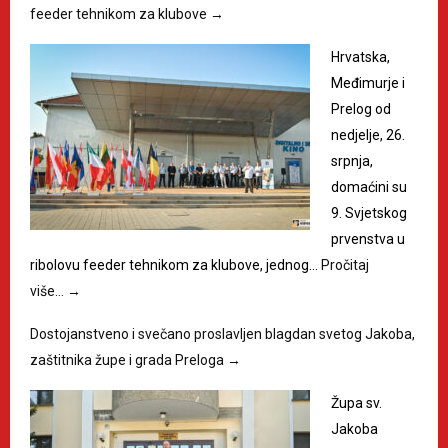
feeder tehnikom za klubove
→
Hrvatska,
Međimurje i
Prelog od
nedjelje, 26.
srpnja,
domaćini su
9. Svjetskog
prvenstva u
ribolovu feeder tehnikom za klubove, jednog…
Pročitaj
više…
→
Dostojanstveno i svečano proslavljen blagdan svetog Jakoba,
zaštitnika župe i grada Preloga
→
Župa sv.
Jakoba