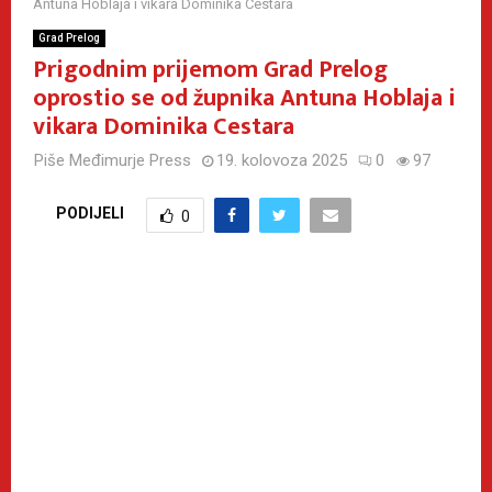
Antuna Hoblaja i vikara Dominika Cestara
Grad Prelog
Prigodnim prijemom Grad Prelog
oprostio se od župnika Antuna Hoblaja i
vikara Dominika Cestara
Piše
Međimurje Press
19. kolovoza 2025
0
97
PODIJELI
0