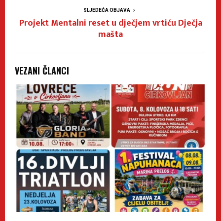
SLJEDEĆA OBJAVA
Projekt Mentalni reset u dječjem vrtiću Dječja
mašta
VEZANI ČLANCI