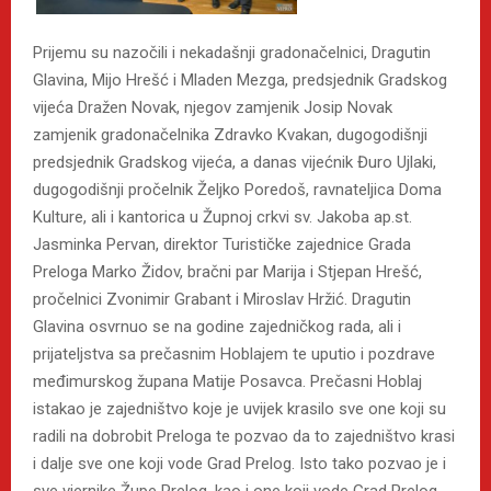
Prijemu su nazočili i nekadašnji gradonačelnici, Dragutin
Glavina, Mijo Hrešć i Mladen Mezga, predsjednik Gradskog
vijeća Dražen Novak, njegov zamjenik Josip Novak
zamjenik gradonačelnika Zdravko Kvakan, dugogodišnji
predsjednik Gradskog vijeća, a danas vijećnik Đuro Ujlaki,
dugogodišnji pročelnik Željko Poredoš, ravnateljica Doma
Kulture, ali i kantorica u Župnoj crkvi sv. Jakoba ap.st.
Jasminka Pervan, direktor Turističke zajednice Grada
Preloga Marko Židov, bračni par Marija i Stjepan Hrešć,
pročelnici Zvonimir Grabant i Miroslav Hržić. Dragutin
Glavina osvrnuo se na godine zajedničkog rada, ali i
prijateljstva sa prečasnim Hoblajem te uputio i pozdrave
međimurskog župana Matije Posavca. Prečasni Hoblaj
istakao je zajedništvo koje je uvijek krasilo sve one koji su
radili na dobrobit Preloga te pozvao da to zajedništvo krasi
i dalje sve one koji vode Grad Prelog. Isto tako pozvao je i