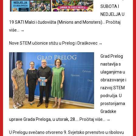
SUBOTA I
NEDJELJA U
19 SATI Malci i čudovišta (Minions and Monsters)…
Pročitaj
više…
→
Nove STEM učionice stižu u Prelog i Draškovec
→
Grad Prelog
nastavlja s
ulaganjima u
obrazovanje i
razvoj STEM
područja. U
prostorijama
Gradske
uprave Grada Preloga, u utorak, 28.…
Pročitaj više…
→
U Prelogu svečano otvoreno 9. Svjetsko prvenstvo u ribolovu