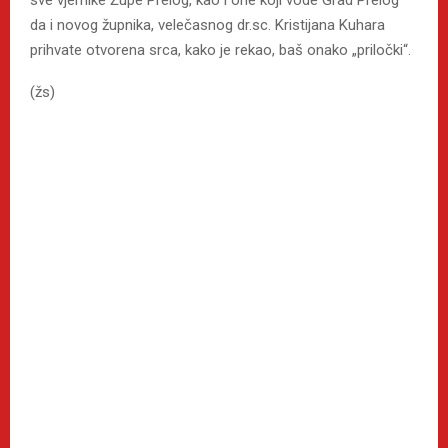
sve vjernike Župe Prelog, kao i one koji vode Grad Prelog
da i novog župnika, velečasnog dr.sc. Kristijana Kuhara
prihvate otvorena srca, kako je rekao, baš onako „priločki“.
(žs)