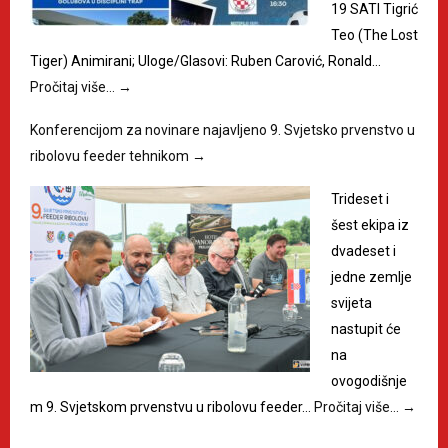
19 SATI Tigrić
Teo (The Lost
Tiger) Animirani; Uloge/Glasovi: Ruben Carović, Ronald…
Pročitaj više…
→
Konferencijom za novinare najavljeno 9. Svjetsko prvenstvo u
ribolovu feeder tehnikom
→
Trideset i
šest ekipa iz
dvadeset i
jedne zemlje
svijeta
nastupit će
na
ovogodišnje
m 9. Svjetskom prvenstvu u ribolovu feeder…
Pročitaj više…
→