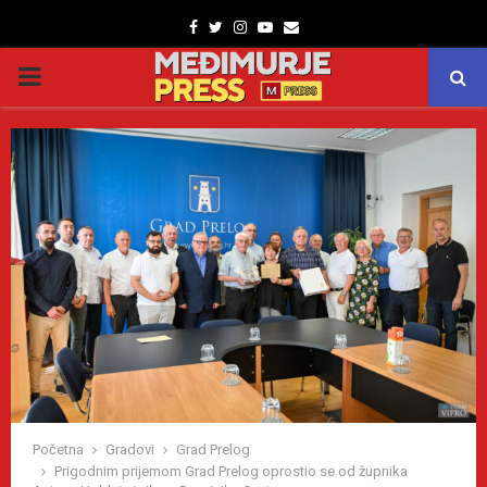
Facebook
Twitter
Instagram
Youtube
Email
PRIMARY
MENU
Početna
Gradovi
Grad Prelog
Prigodnim prijemom Grad Prelog oprostio se od župnika