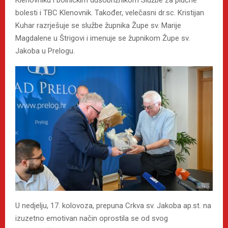
Klenovniku i bolničkim dušobrižnikom Službe za plućne
bolesti i TBC Klenovnik. Također, velečasni dr.sc. Kristijan
Kuhar razrješuje se službe župnika Župe sv. Marije
Magdalene u Štrigovi i imenuje se župnikom Župe sv.
Jakoba u Prelogu.
U nedjelju, 17. kolovoza, prepuna Crkva sv. Jakoba ap.st. na
izuzetno emotivan način oprostila se od svog