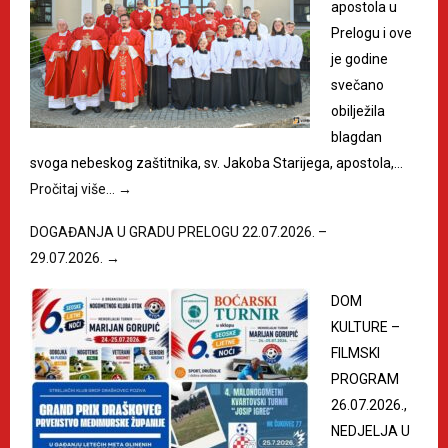
apostola u
Prelogu i ove
je godine
svečano
obilježila
blagdan
svoga nebeskog zaštitnika, sv. Jakoba Starijega, apostola,…
Pročitaj više…
→
DOGAĐANJA U GRADU PRELOGU 22.07.2026. –
29.07.2026.
→
DOM
KULTURE –
FILMSKI
PROGRAM
26.07.2026.,
NEDJELJA U