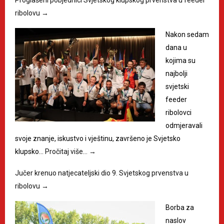
Proglašeni pobjednici Svjetskog klupskog prvenstva u feeder
ribolovu
→
Nakon sedam
dana u
kojima su
najbolji
svjetski
feeder
ribolovci
odmjeravali
svoje znanje, iskustvo i vještinu, završeno je Svjetsko
klupsko…
Pročitaj više…
→
Jučer krenuo natjecateljski dio 9. Svjetskog prvenstva u
ribolovu
→
Borba za
naslov