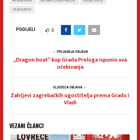
KESENIJADA.
ROTARY CLUB PRELOG
VELIKO SRCE
ZA BOLNICU
PODIJELI
0
PRIJAŠNJA OBJAVA
„Dragon boat“ kup Grada Preloga ispunio sva
očekivanja
SLJEDEĆA OBJAVA
Zahtjevi zagrebačkih ugostitelja prema Gradu i
Vladi
VEZANI ČLANCI