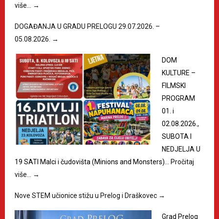
više…
→
DOGAĐANJA U GRADU PRELOGU 29.07.2026. –
05.08.2026.
→
DOM
KULTURE –
FILMSKI
PROGRAM
01. i
02.08.2026.,
SUBOTA I
NEDJELJA U
19 SATI Malci i čudovišta (Minions and Monsters)…
Pročitaj
više…
→
Nove STEM učionice stižu u Prelog i Draškovec
→
Grad Prelog