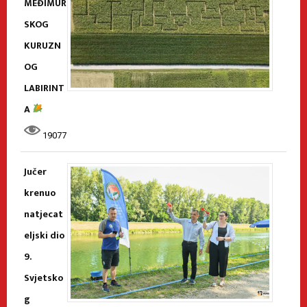
MEĐIMUR
SKOG
KURUZN
OG
LABIRINT
A
19077
Jučer
krenuo
natjecat
eljski dio
9.
Svjetsko
g