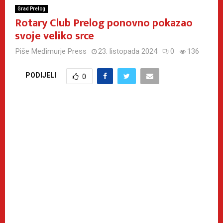
Grad Prelog
Rotary Club Prelog ponovno pokazao
svoje veliko srce
Piše
Međimurje Press
23. listopada 2024
0
136
PODIJELI
0