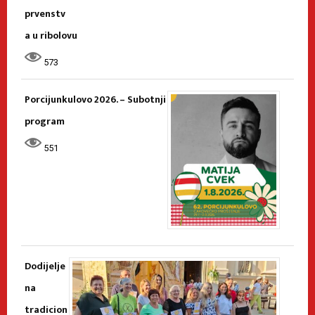
prvenstv
a u ribolovu
573
Porcijunkulovo 2026. – Subotnji
program
551
Dodijelje
na
tradicion