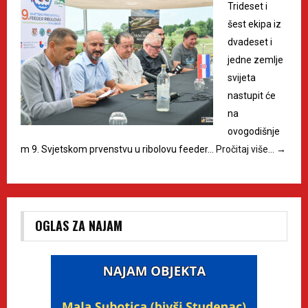
Trideset i
šest ekipa iz
dvadeset i
jedne zemlje
svijeta
nastupit će
na
ovogodišnje
m 9. Svjetskom prvenstvu u ribolovu feeder…
Pročitaj više…
→
OGLAS ZA NAJAM