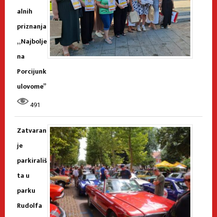
alnih
priznanja
„Najbolje
na
Porcijunk
ulovome”
491
Zatvaran
je
parkirališ
ta u
parku
Rudolfa