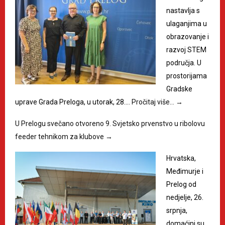
nastavlja s
ulaganjima u
obrazovanje i
razvoj STEM
područja. U
prostorijama
Gradske
uprave Grada Preloga, u utorak, 28.…
Pročitaj više…
→
U Prelogu svečano otvoreno 9. Svjetsko prvenstvo u ribolovu
feeder tehnikom za klubove
→
Hrvatska,
Međimurje i
Prelog od
nedjelje, 26.
srpnja,
domaćini su