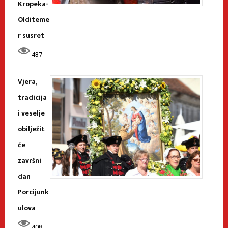
Kropeka-
Olditeme
r susret
437
Vjera,
tradicija
i veselje
obilježit
će
završni
dan
Porcijunk
ulova
408