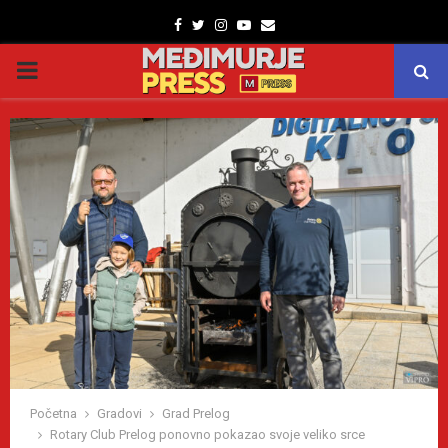
Facebook
Twitter
Instagram
Youtube
Email
PRIMARY
MENU
Početna
Gradovi
Grad Prelog
Rotary Club Prelog ponovno pokazao svoje veliko srce