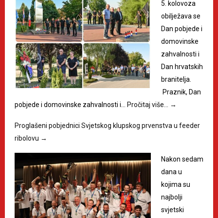
5. kolovoza
obilježava se
Dan pobjede i
domovinske
zahvalnosti i
Dan hrvatskih
branitelja.
Praznik, Dan
pobjede i domovinske zahvalnosti i…
Pročitaj više…
→
Proglašeni pobjednici Svjetskog klupskog prvenstva u feeder
ribolovu
→
Nakon sedam
dana u
kojima su
najbolji
svjetski