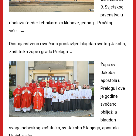
9. Svjetskog
prvenstva u
ribolovu feeder tehnikom za klubove, jednog…
Pročitaj
više…
→
Dostojanstveno i svečano proslavljen blagdan svetog Jakoba,
zaštitnika župe i grada Preloga
→
Župa sv.
Jakoba
apostola u
Prelogu i ove
je godine
svečano
obilježila
blagdan
svoga nebeskog zaštitnika, sv. Jakoba Starijega, apostola,…
Pročitaj više…
→