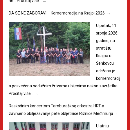
ne…
Pročitaj više…
→
DA SE NE ZABORAVI – Komemoracija na Ksajpi 2026.
→
U petak, 11.
srpnja 2026.
godine, na
stratištu
Ksajpa u
Šenkovcu
održana je
komemoracij
a posvećena nedužnim žrtvama ubijenima nakon završetka…
Pročitaj više…
→
Raskošnim koncertom Tamburaškog orkestra HRT-a
završeno obilježavanje pete obljetnice Riznice Međimurja
→
U atriju