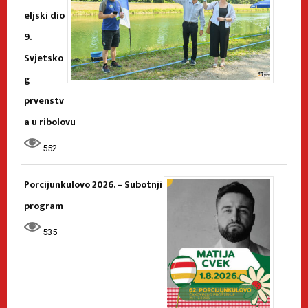
eljski dio
9.
Svjetsko
g
prvenstv
a u ribolovu
552
Porcijunkulovo 2026. – Subotnji
program
535