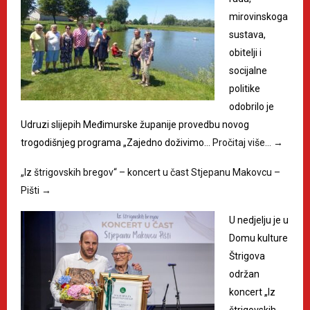
mirovinskoga
sustava,
obitelji i
socijalne
politike
odobrilo je
Udruzi slijepih Međimurske županije provedbu novog
trogodišnjeg programa „Zajedno doživimo…
Pročitaj više…
→
„Iz štrigovskih bregov“ – koncert u čast Stjepanu Makovcu –
Pišti
→
U nedjelju je u
Domu kulture
Štrigova
održan
koncert „Iz
štrigovskih