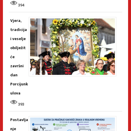
394
Vjera,
tradicija
i veselje
obilježit
će
završni
dan
Porcijunk
ulova
393
Postavlja
nje