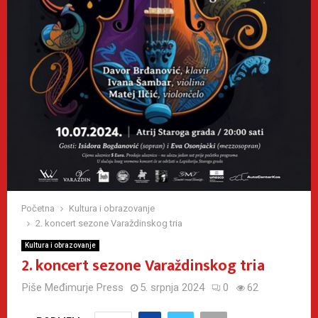
Početna
Kultura i obrazovanje
2. koncert sezone Varaždinskog tria
Kultura i obrazovanje
2. koncert sezone Varaždinskog tria
Piše
Međimurje Press
5. srpnja 2024
0
62