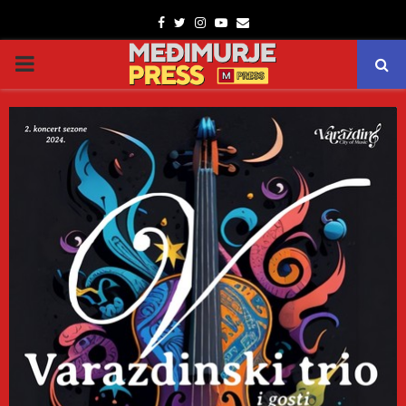
Facebook
Twitter
Instagram
Youtube
Email
PRIMARY
MENU