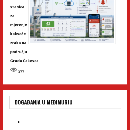
stanica
za
mjerenje
kakvoće
zraka na
području
Grada Čakovca
377
DOGAĐANJA U MEĐIMURJU