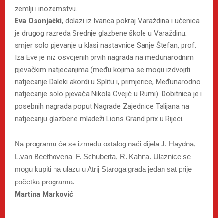
zemlji i inozemstvu.
Eva Osonjački
, dolazi iz Ivanca pokraj Varaždina i učenica
je drugog razreda Srednje glazbene škole u Varaždinu,
smjer solo pjevanje u klasi nastavnice Sanje Štefan, prof.
Iza Eve je niz osvojenih prvih nagrada na međunarodnim
pjevačkim natjecanjima (među kojima se mogu izdvojiti
natjecanje Daleki akordi u Splitu i, primjerice, Međunarodno
natjecanje solo pjevača Nikola Cvejić u Rumi). Dobitnica je i
posebnih nagrada poput Nagrade Zajednice Talijana na
natjecanju glazbene mladeži Lions Grand prix u Rijeci.
Na programu će se između ostalog naći dijela J. Haydna,
L.van Beethovena, F. Schuberta, R. Kahna. Ulaznice se
mogu kupiti na ulazu u Atrij Staroga grada jedan sat prije
početka programa.
Martina Marković