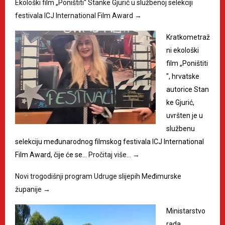
Ekološki film „Poništiti“ Stanke Gjurić u službenoj selekciji
festivala ICJ International Film Award
→
Kratkometraž
ni ekološki
film „Poništiti
", hrvatske
autorice Stan
ke Gjurić,
uvršten je u
službenu
selekciju međunarodnog filmskog festivala ICJ International
Film Award, čije će se…
Pročitaj više…
→
Novi trogodišnji program Udruge slijepih Međimurske
županije
→
Ministarstvo
rada,