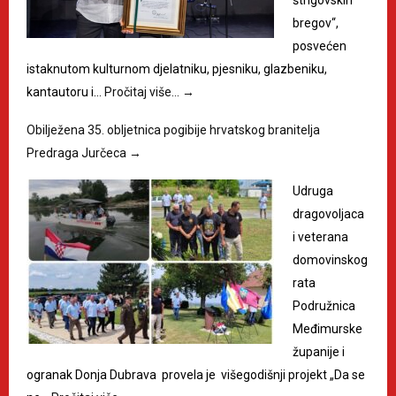
bregov“,
posvećen
istaknutom kulturnom djelatniku, pjesniku, glazbeniku,
kantautoru i…
Pročitaj više…
→
Obilježena 35. obljetnica pogibije hrvatskog branitelja
Predraga Jurčeca
→
Udruga
dragovoljaca
i veterana
domovinskog
rata
Podružnica
Međimurske
županije i
ogranak Donja Dubrava provela je višegodišnji projekt „Da se