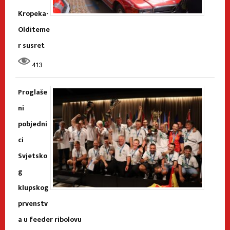
Kropeka-
Olditeme
r susret
413
Proglaše
ni
pobjedni
ci
Svjetsko
g
klupskog
prvenstv
a u feeder ribolovu