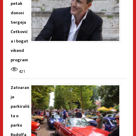
petak
donosi
Sergeja
Ćetković
a i bogat
vikend
program
421
Zatvaran
je
parkirališ
ta u
parku
Rudolfa