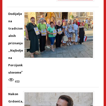
Dodijelje
na
tradicion
alnih
priznanja
„Najbolje
na
Porcijunk
ulovome”
453
Nakon
Grdovića,