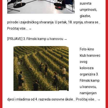
susreta
umjetnosti,
glazbe,
prirode i zajedničkog stvaranja. U petak, 18. srpnja, otvara se…
Pročitaj više…
→
[PRIJAVE] 3. Filmski kamp u Ivanovcu
→
Foto-kino
klub Ivanovec
ovog
kolovoza
organizira 3.
Filmski kamp
u Ivanovcu,
namijenjen
djeci i mladima od 4. razreda osnovne škole…
Pročitaj više…
→