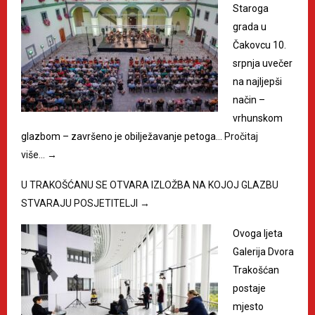
Staroga
grada u
Čakovcu 10.
srpnja uvečer
na najljepši
način –
vrhunskom
glazbom – završeno je obilježavanje petoga…
Pročitaj
više…
→
U TRAKOŠĆANU SE OTVARA IZLOŽBA NA KOJOJ GLAZBU
STVARAJU POSJETITELJI
→
Ovoga ljeta
Galerija Dvora
Trakošćan
postaje
mjesto