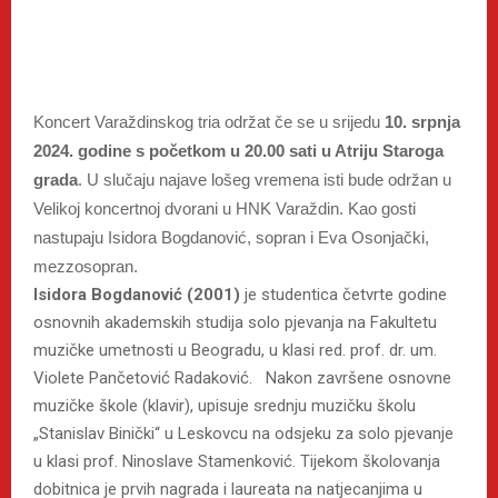
Koncert Varaždinskog tria održat če se u srijedu
10. srpnja
2024. godine s početkom u 20.00 sati u Atriju Staroga
grada
. U slučaju najave lošeg vremena isti bude održan u
Velikoj koncertnoj dvorani u HNK Varaždin. Kao gosti
nastupaju Isidora Bogdanović, sopran i Eva Osonjački,
mezzosopran.
Isidora Bogdanović (2001)
je studentica četvrte godine
osnovnih akademskih studija solo pjevanja na Fakultetu
muzičke umetnosti u Beogradu, u klasi red. prof. dr. um.
Violete Pančetović Radaković. Nakon završene osnovne
muzičke škole (klavir), upisuje srednju muzičku školu
„Stanislav Binički“ u Leskovcu na odsjeku za solo pjevanje
u klasi prof. Ninoslave Stamenković. Tijekom školovanja
dobitnica je prvih nagrada i laureata na natjecanjima u