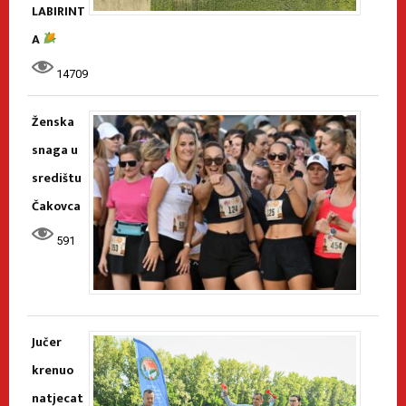
LABIRINT
A
14709
Ženska
snaga u
središtu
Čakovca
591
Jučer
krenuo
natjecat