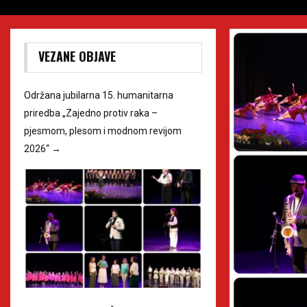
VEZANE OBJAVE
Održana jubilarna 15. humanitarna
priredba „Zajedno protiv raka –
pjesmom, plesom i modnom revijom
2026“
→