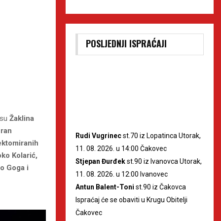
POSLJEDNJI ISPRAĆAJI
 su
Žaklina
fran
Rudi Vugrinec
st.70 iz Lopatinca Utorak,
gektomiranih
11. 08. 2026. u 14:00 Čakovec
ko Kolarić,
Stjepan Đurđek
st.90 iz Ivanovca Utorak,
uo Goga i
11. 08. 2026. u 12:00 Ivanovec
Antun Balent-Toni
st.90 iz Čakovca
Ispraćaj će se obaviti u Krugu Obitelji
Čakovec