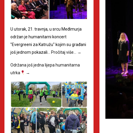
U utorak, 21. travnja, u srcu Međimurja
održan je humanitarni koncert
"Evergreeni za Katružu" kojim su građani
još jednom pokazali…
Pročitaj više…
→
Održana još jedna lijepa humanitarna
utrka
→