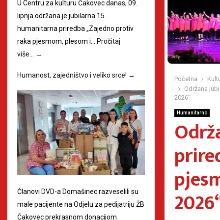
U Centru za kulturu Čakovec danas, 09.
lipnja održana je jubilarna 15.
humanitarna priredba „Zajedno protiv
raka pjesmom, plesom i…
Pročitaj
više…
→
Humanost, zajedništvo i veliko srce!
→
Početna
Kult
Održana jubi
2026“
Humanitarno
Održa
prire
pjes
2026
Članovi DVD-a Domašinec razveselili su
male pacijente na Odjelu za pedijatriju ŽB
Čakovec prekrasnom donacijom