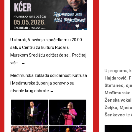
U utorak, 5. svibnja s početkom u 20:00
sati, u Centru za kulturu Rudar u
Murskom Središću održat će se…
Pročitaj
više…
→
U programu, koj
Međimurska zaklada solidarnosti Katruža
Hajdarović, F
i Međimurska županija ponovno su
Štefanec, dje
otvorile krug dobrote
→
Međimurske ž
Ženska vokal
Željko, Mješ
Šenkovec
te