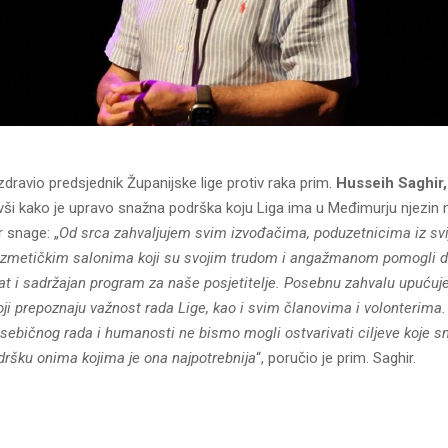
zdravio predsjednik Županijske lige protiv raka prim.
Husseih Saghir, 
vši kako je upravo snažna podrška koju Liga ima u Međimurju njezin 
r snage: „
Od srca zahvaljujem svim izvođačima, poduzetnicima iz sv
kozmetičkim salonima koji su svojim trudom i angažmanom pomogli d
at i sadržajan program za naše posjetitelje. Posebnu zahvalu upuću
ji prepoznaju važnost rada Lige, kao i svim članovima i volonterima.
sebičnog rada i humanosti ne bismo mogli ostvarivati ciljeve koje sm
odršku onima kojima je ona najpotrebnija
“, poručio je prim. Saghir.