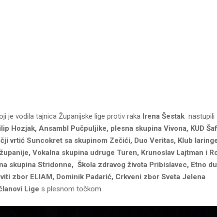
i je vodila tajnica Županijske lige protiv raka
Irena Šestak
nastupili
ilip Hozjak, Ansambl Pučpuljike, plesna skupina Vivona, KUD Ša
čji vrtić Suncokret sa skupinom Zečići, Duo Veritas, Klub larin
upanije, Vokalna skupina udruge Turen, Krunoslav Lajtman i Ro
na skupina Stridonne, Škola zdravog života Pribislavec, Etno d
oviti zbor ELIAM, Dominik Padarić, Crkveni zbor Sveta Jelena
članovi Lige
s plesnom točkom.