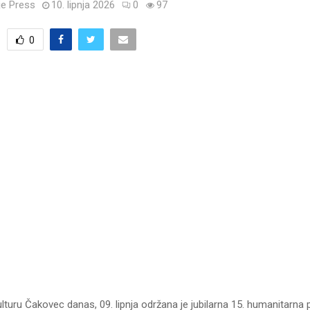
e Press
10. lipnja 2026
0
97
0
lturu Čakovec danas, 09. lipnja održana je jubilarna 15. humanitarna 