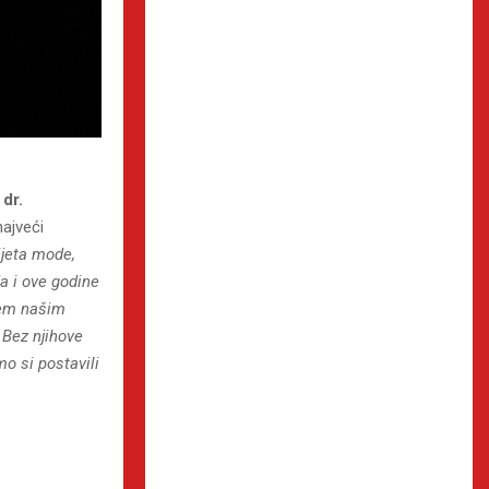
dr.
najveći
ijeta mode,
a i ove godine
jem našim
 Bez njihove
o si postavili