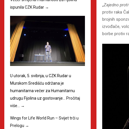
„
Zajedno prot
ispunila CZK Rudar
→
protiv raka Č
brojnih sponzo
izvođače, volo
borbe protiv r
U utorak, 5. svibnja, u CZK Rudar u
Murskom Središću održana je
humanitarna večer za Humanitarnu
udrugu Fijolina uz gostovanje…
Pročitaj
više…
→
Wings for Life World Run – Svijet trči u
Prelogu
→