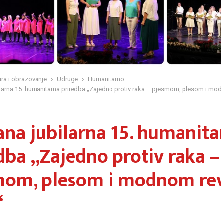
ura i obrazovanje
Udruge
Humanitarno
larna 15. humanitarna priredba „Zajedno protiv raka – pjesmom, plesom i mo
na jubilarna 15. humanita
dba „Zajedno protiv raka –
mom, plesom i modnom re
“