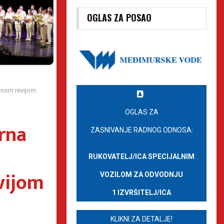
OGLAS ZA POSAO
dnom revijom
OGLAS ZA
rna
ZASNIVANJE RADNOG ODNOSA:
RUKOVATELJ/ICA SPECIJALNIM
vijom
VOZILOM ZA ODVODNJU
1 IZVRŠITELJ/ICA
KLIKNI ZA DETALJE!