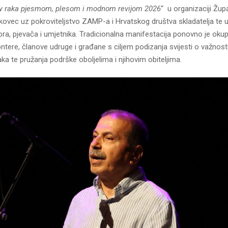
iv raka pjesmom, plesom i modnom revijom 2026
“ u organizaciji Župa
akovec uz pokroviteljstvo ZAMP-a i Hrvatskog društva skladatelja te 
ra, pjevača i umjetnika. Tradicionalna manifestacija ponovno je okup
ntere, članove udruge i građane s ciljem podizanja svijesti o važnosti
aka te pružanja podrške oboljelima i njihovim obiteljima.