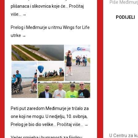
Piše
Međimurj
plišanaca i slikovnica koje će…
Pročitaj
više…
→
PODIJELI
Prelog i Međimurje u ritmu Wings for Life
utrke
→
Peti put zaredom Međimurje je trčalo za
one koji ne mogu. U nedjelju, 10. svibnja,
Prelog je bio dio velike…
Pročitaj više…
→
U Centru za ku
Večer smijeha i humanosti za Fijolinu