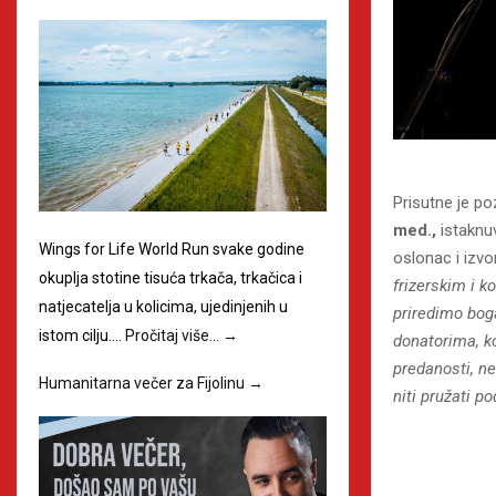
Prisutne je po
med.,
istaknu
Wings for Life World Run svake godine
oslonac i izvo
okuplja stotine tisuća trkača, trkačica i
frizerskim i 
natjecatelja u kolicima, ujedinjenih u
priredimo bog
istom cilju.…
Pročitaj više…
→
donatorima, ko
predanosti, ne
Humanitarna večer za Fijolinu
→
niti pružati p