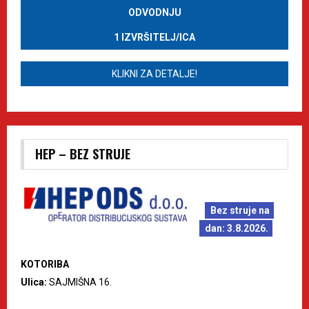
ODVODNJU
1 IZVRŠITELJ/ICA
KLIKNI ZA DETALJE!
HEP – BEZ STRUJE
Bez struje na
dan: 3.8.2026.
KOTORIBA
Ulica:
SAJMIŠNA 16.