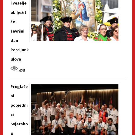
i veselje
obilježit
će
završni
dan
Porcijunk
ulova
425
Proglaše
ni
pobjedni
ci
Svjetsko
g