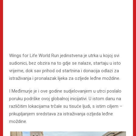
Wings for Life World Run jedinstvena je utrka u kojoj svi
sudionici, bez obzira na to gdje se nalaze, startaju u isto
vrijeme, dok sav prihod od startnina i donacija odlazi za
istraživanja i pronalazak lijeka za ozljede leđne moždine.
I Međimurje je i ove godine sudjelovanjem u utrci poslalo
poruku podrške ovoj globalnoj inicijativi. U istom danu na
različitim lokacijama trčale su tisuće ljudi, s istim ciljem –
prikupljanjem sredstava za istraživanja ozljeda leđne
moždine.