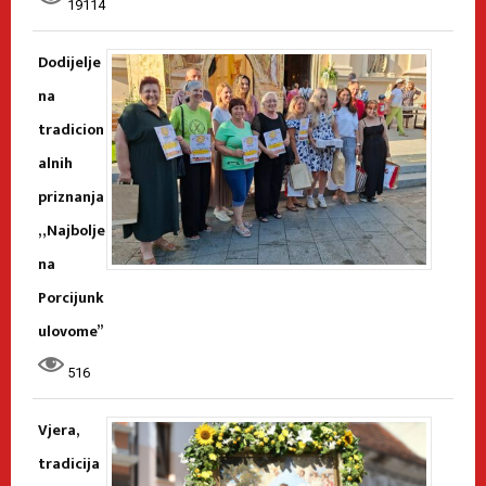
19114
Dodijelje
na
tradicion
alnih
priznanja
„Najbolje
na
Porcijunk
ulovome”
516
Vjera,
tradicija