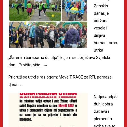
Zrinskih
danas je
održana
vesela i
dirljiva
humanitarna
utrka
„Šarenim čarapama do cilja“, kojom se obilježava Svjetski
dan…
Pročitaj više…
→
Pridruži se utrci s razlogom: MoveIT RACE za RTL pomaže
djeci
→
Natjecateljski
duh, dobra
zabava i
plemenita
svrha sve to