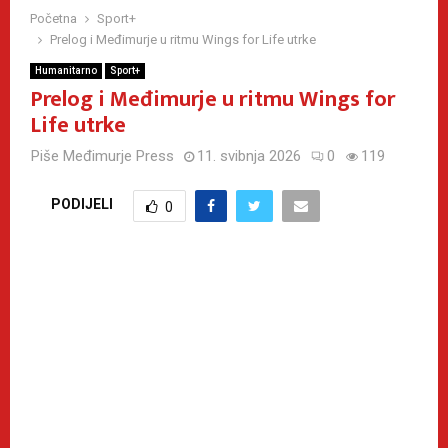
Početna
Sport+
Prelog i Međimurje u ritmu Wings for Life utrke
Humanitarno
Sport+
Prelog i Međimurje u ritmu Wings for
Life utrke
Piše
Međimurje Press
11. svibnja 2026
0
119
PODIJELI
0