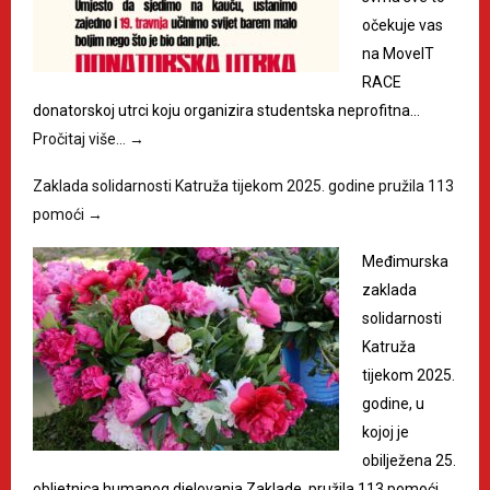
očekuje vas
na MoveIT
RACE
donatorskoj utrci koju organizira studentska neprofitna…
Pročitaj više…
→
Zaklada solidarnosti Katruža tijekom 2025. godine pružila 113
pomoći
→
Međimurska
zaklada
solidarnosti
Katruža
tijekom 2025.
godine, u
kojoj je
obilježena 25.
obljetnica humanog djelovanja Zaklade, pružila 113 pomoći,