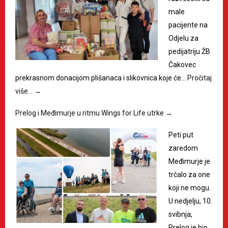
male
pacijente na
Odjelu za
pedijatriju ŽB
Čakovec
prekrasnom donacijom plišanaca i slikovnica koje će…
Pročitaj
više…
→
Prelog i Međimurje u ritmu Wings for Life utrke
→
Peti put
zaredom
Međimurje je
trčalo za one
koji ne mogu.
U nedjelju, 10.
svibnja,
Prelog je bio