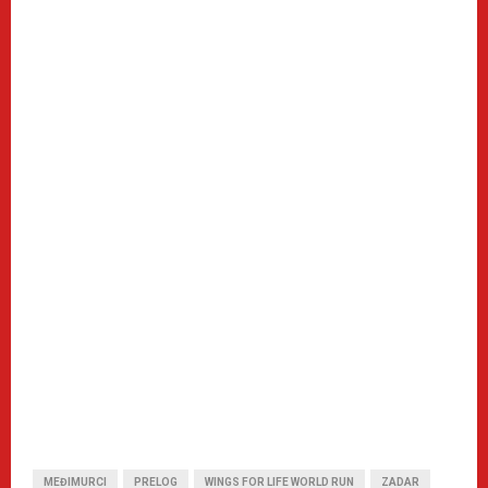
MEĐIMURCI
PRELOG
WINGS FOR LIFE WORLD RUN
ZADAR