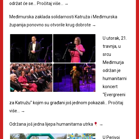
održat će se…
Pročitaj više…
→
Međimurska zaklada solidarnosti Katruža i Međimurska
županija ponovno su otvorile krug dobrote
→
U utorak, 21.
travnja, u
srcu
Međimurja
održan je
humanitarni
koncert
"Evergreeni
za Katružu" kojim su građani još jednom pokazali…
Pročitaj
više…
→
Održana još jedna lijepa humanitarna utrka
→
U Perivoj