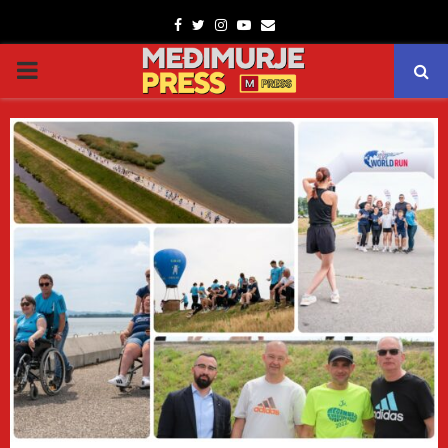
Facebook
Twitter
Instagram
Youtube
Email
PRIMARY
MENU