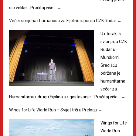
dio velike…
Pročitaj više…
→
Večer smijeha i humanosti za Fijolinu ispunila CZK Rudar
→
U utorak, 5.
svibnja, u CZK
Rudar u
Murskom
Središću
održana je
humanitarna
večer za
Humanitarnu udrugu Fijolina uz gostovanje…
Pročitaj više…
→
Wings for Life World Run – Svijet trči u Prelogu
→
Wings for Life
World Run