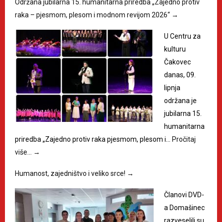
Održana jubilarna 15. humanitarna priredba „Zajedno protiv
raka – pjesmom, plesom i modnom revijom 2026“
→
U Centru za
kulturu
Čakovec
danas, 09.
lipnja
održana je
jubilarna 15.
humanitarna
priredba „Zajedno protiv raka pjesmom, plesom i…
Pročitaj
više…
→
Humanost, zajedništvo i veliko srce!
→
Članovi DVD-
a Domašinec
razveselili su