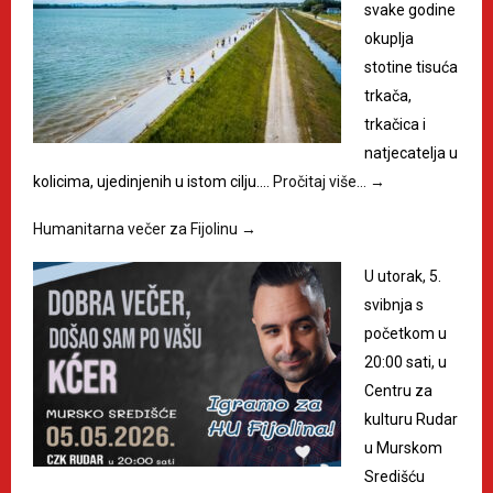
svake godine
okuplja
stotine tisuća
trkača,
trkačica i
natjecatelja u
kolicima, ujedinjenih u istom cilju.…
Pročitaj više…
→
Humanitarna večer za Fijolinu
→
U utorak, 5.
svibnja s
početkom u
20:00 sati, u
Centru za
kulturu Rudar
u Murskom
Središću