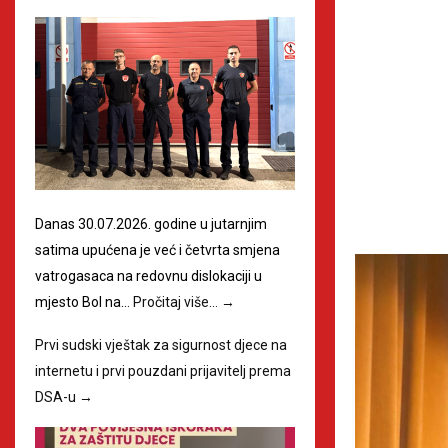
Danas 30.07.2026. godine u jutarnjim
satima upućena je već i četvrta smjena
vatrogasaca na redovnu dislokaciji u
mjesto Bol na…
Pročitaj više…
→
Prvi sudski vještak za sigurnost djece na
internetu i prvi pouzdani prijavitelj prema
DSA-u
→