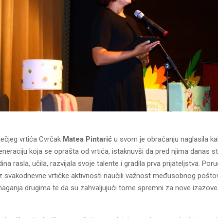
ječjeg vrtića Cvrčak
Matea Pintarić
u svom je obraćanju naglasila ka
eraciju koja se oprašta od vrtića, istaknuvši da pred njima danas st
na rasla, učila, razvijala svoje talente i gradila prva prijateljstva. Poru
z svakodnevne vrtićke aktivnosti naučili važnost međusobnog poštov
maganja drugima te da su zahvaljujući tome spremni za nove izazove