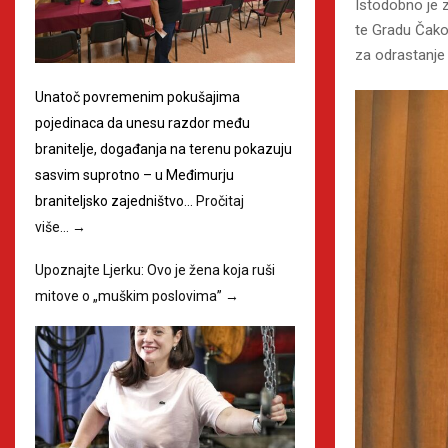
Istodobno je z
te Gradu Čakov
za odrastanje 
Unatoč povremenim pokušajima
pojedinaca da unesu razdor među
branitelje, događanja na terenu pokazuju
sasvim suprotno – u Međimurju
braniteljsko zajedništvo…
Pročitaj
više…
→
Upoznajte Ljerku: Ovo je žena koja ruši
mitove o „muškim poslovima”
→