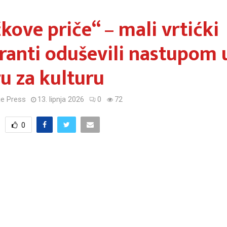
kove priče“ – mali vrtićki
anti oduševili nastupom 
u za kulturu
e Press
13. lipnja 2026
0
72
0