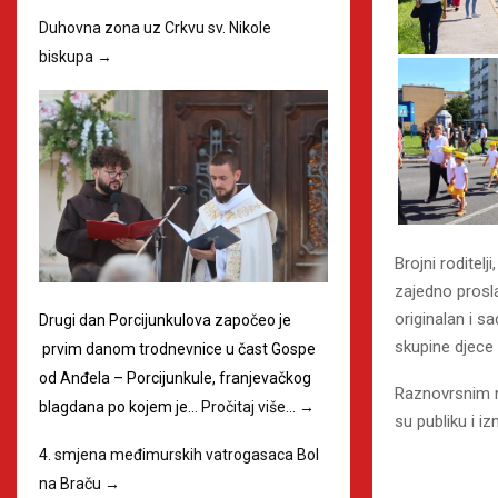
Duhovna zona uz Crkvu sv. Nikole
biskupa
→
Brojni roditelji
zajedno prosla
originalan i 
Drugi dan Porcijunkulova započeo je
skupine djece 
prvim danom trodnevnice u čast Gospe
od Anđela – Porcijunkule, franjevačkog
Raznovrsnim n
blagdana po kojem je…
Pročitaj više…
→
su publiku i i
4. smjena međimurskih vatrogasaca Bol
na Braču
→