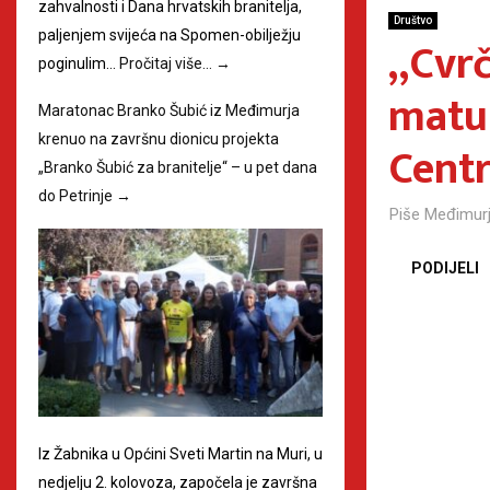
zahvalnosti i Dana hrvatskih branitelja,
Društvo
paljenjem svijeća na Spomen-obilježju
„Cvrč
poginulim…
Pročitaj više…
→
matur
Maratonac Branko Šubić iz Međimurja
krenuo na završnu dionicu projekta
Centr
„Branko Šubić za branitelje“ – u pet dana
do Petrinje
→
Piše
Međimurj
PODIJELI
Iz Žabnika u Općini Sveti Martin na Muri, u
nedjelju 2. kolovoza, započela je završna