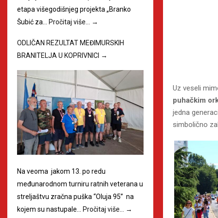
etapa višegodišnjeg projekta „Branko
Šubić za…
Pročitaj više…
→
ODLIČAN REZULTAT MEĐIMURSKIH
BRANITELJA U KOPRIVNICI
→
Uz veseli mi
puhačkim or
jedna generac
simbolično za
Na veoma jakom 13. po redu
međunarodnom turniru ratnih veterana u
streljaštvu zračna puška “Oluja 95” na
kojem su nastupale…
Pročitaj više…
→