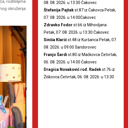
a, roditeljima
08. 08. 2026. u 13:30 Čakovec
tnog okruženja
Štefanija Pajtak
st.87 iz Čakovca Petak,
07. 08. 2026. u 14:00Čakovec
Zdravko Fodor
st.66 iz Mihovljana
Petak, 07. 08. 2026. u 13:30 Čakovec
Siniša Klarić
st.48 iz Kuršanca Petak, 07.
08. 2026. u 09:00 Šandorovec
Franjo Šardi
st.80 iz Mačkovca Četvrtak,
06. 08. 2026. u 14:00 Čakovec
Dragica Novaković rođ. Radek
st.76 iz
Žiškovca Četvrtak, 06. 08. 2026. u 13:30