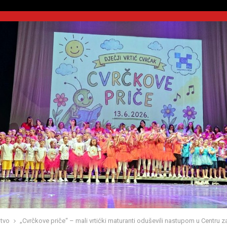
tvo
„Cvrčkove priče“ – mali vrtićki maturanti oduševili nastupom u Centru za