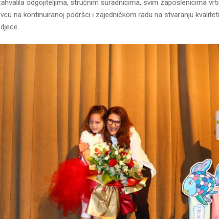
ahvalila odgojiteljima, stručnim suradnicima, svim zaposlenicima vrtić
cu na kontinuiranoj podršci i zajedničkom radu na stvaranju kvalite
djece.