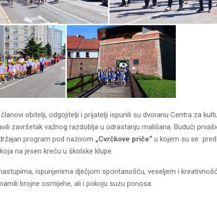
, članovi obitelji, odgojitelji i prijatelji ispunili su dvoranu Centra za kul
vili završetak važnog razdoblja u odrastanju mališana. Budući prvašić
sadržajan program pod nazivom
„Cvrčkove priče“
u kojem su se preds
koja na jesen kreću u školske klupe.
astupima, ispunjenima dječjom spontanošću, veseljem i kreativnošću
zmamili brojne osmijehe, ali i pokoju suzu ponosa.