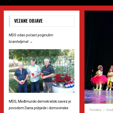
VEZANE OBJAVE
MDS odao počast poginulim
braniteljima!
→
MDS, Međimurski demokratski savez je
povodom Dana pobjede i domovinske
Početna
Druš