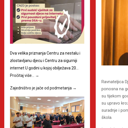
Dva velika priznanja Centru za nestalu i
zlostavljanu djecu i Centru za sigurniji
internet U godini u kojoj obilježava 20…
Pročitaj više…
→
Ravnateljica D
Zajedništvo je jače od podmetanja
→
ponosna na gen
su tijekom godi
su upravo kro
suradnje i po
škola.