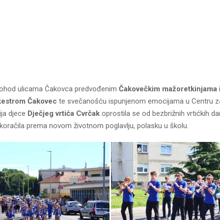
mohod ulicama Čakovca predvođenim
Čakovečkim mažoretkinjama
kestrom Čakovec
te svečanošću ispunjenom emocijama u Centru za 
ija djece
Dječjeg vrtića Cvrčak
oprostila se od bezbrižnih vrtićkih da
koračila prema novom životnom poglavlju, polasku u školu.