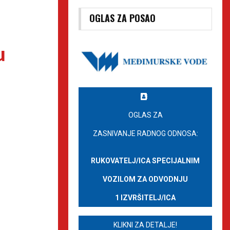
OGLAS ZA POSAO
u
OGLAS ZA
ZASNIVANJE RADNOG ODNOSA:
RUKOVATELJ/ICA SPECIJALNIM
VOZILOM ZA ODVODNJU
1 IZVRŠITELJ/ICA
KLIKNI ZA DETALJE!