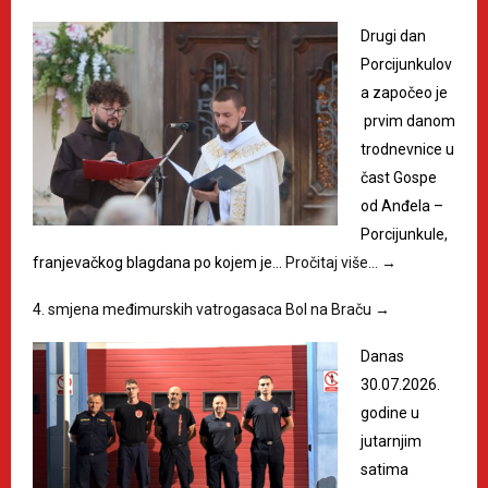
Drugi dan
Porcijunkulov
a započeo je
prvim danom
trodnevnice u
čast Gospe
od Anđela –
Porcijunkule,
franjevačkog blagdana po kojem je…
Pročitaj više…
→
4. smjena međimurskih vatrogasaca Bol na Braču
→
Danas
30.07.2026.
godine u
jutarnjim
satima