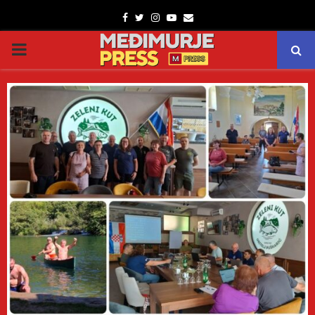
Facebook
Twitter
Instagram
Youtube
Email
PRIMARY
MENU