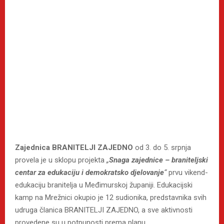
Zajednica BRANITELJI ZAJEDNO
od 3. do 5. srpnja
provela je u sklopu projekta
„
Snaga zajednice – braniteljski
centar za edukaciju i demokratsko djelovanje
“
prvu vikend-
edukaciju branitelja u Međimurskoj županiji. Edukacijski
kamp na Mrežnici okupio je 12 sudionika, predstavnika svih
udruga članica BRANITELJI ZAJEDNO, a sve aktivnosti
provedene su u potpunosti prema planu.