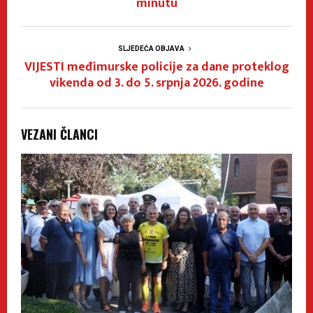
minutu
SLJEDEĆA OBJAVA
VIJESTI međimurske policije za dane proteklog
vikenda od 3. do 5. srpnja 2026. godine
VEZANI ČLANCI