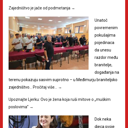
Zajedništvo je jače od podmetanja
→
Unatoč
povremenim
pokušajima
pojedinaca
da unesu
razdor među
branitelje,
događanja na
terenu pokazuju sasvim suprotno – u Međimurju braniteljsko
zajedništvo…
Pročitaj više…
→
Upoznajte Ljerku: Ovo je žena koja ruši mitove o „muškim
poslovima”
→
Dok neka
djeca svoje