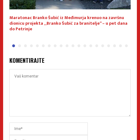
Maratonac Branko Šubić iz Međimurja krenuo na završnu
O
dionicu projekta „Branko Šubić za branitelje“ – u pet dana
do Petrinje
KOMENTIRAJTE