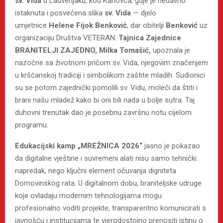
sv. Vida
u Ladvenjaku, kod Karlovca, gdje je nedavno
istaknuta i posvećena slika
sv. Vida
— djelo
umjetnice
Helene Fijok Benković
, dar obitelji
Benković
uz
organizaciju Društva VETERAN.
Tajnica Zajednice
BRANITELJI ZAJEDNO, Milka Tomašić,
upoznala je
nazočne sa životnom pričom sv. Vida, njegovim značenjem
u kršćanskoj tradiciji i simbolikom zaštite mladih. Sudionici
su se potom zajednički pomolili sv. Vidu, moleći da štiti i
brani našu mladež kako bi oni bili nada u bolje sutra. Taj
duhovni trenutak dao je posebnu završnu notu cijelom
programu.
Edukacijski kamp „MREŽNICA 2026“
jasno je pokazao
da digitalne vještine i suvremeni alati nisu samo tehnički
napredak, nego ključni element očuvanja digniteta
Domovinskog rata. U digitalnom dobu, braniteljske udruge
koje ovladaju modernim tehnologijama mogu
profesionalno voditi projekte, transparentno komunicirati s
javnošću i institucijama te vjerodostojno prenositi istinu o