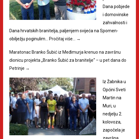
Dana pobjede
i domovinske
zahvalnosti i
Dana hrvatskih branitelja, paljenjem svijeća na Spomen-
obilježju poginulim…
Pročitaj više…
→
Maratonac Branko Šubić iz Međimurja krenuo na završnu
dionicu projekta „Branko Šubić za branitelje“ – u pet dana do
Petrinje
→
Iz Žabnika u
Općini Sveti
Martin na
Muri, u
nedjelju 2.
kolovoza,
započela je
završna