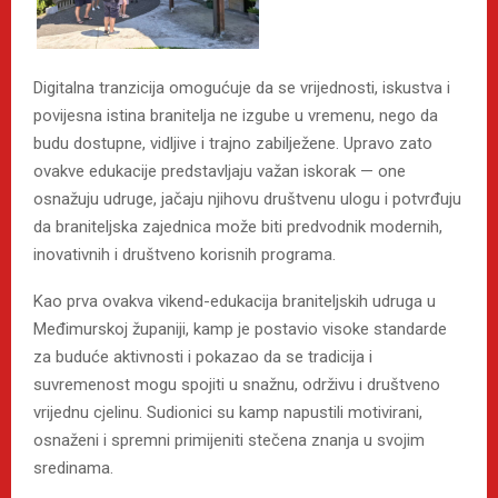
Digitalna tranzicija omogućuje da se vrijednosti, iskustva i
povijesna istina branitelja ne izgube u vremenu, nego da
budu dostupne, vidljive i trajno zabilježene. Upravo zato
ovakve edukacije predstavljaju važan iskorak — one
osnažuju udruge, jačaju njihovu društvenu ulogu i potvrđuju
da braniteljska zajednica može biti predvodnik modernih,
inovativnih i društveno korisnih programa.
Kao prva ovakva vikend-edukacija braniteljskih udruga u
Međimurskoj županiji, kamp je postavio visoke standarde
za buduće aktivnosti i pokazao da se tradicija i
suvremenost mogu spojiti u snažnu, održivu i društveno
vrijednu cjelinu. Sudionici su kamp napustili motivirani,
osnaženi i spremni primijeniti stečena znanja u svojim
sredinama.