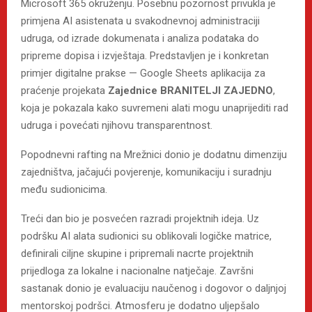
Microsoft 365 okruženju. Posebnu pozornost privukla je
primjena AI asistenata u svakodnevnoj administraciji
udruga, od izrade dokumenata i analiza podataka do
pripreme dopisa i izvještaja. Predstavljen je i konkretan
primjer digitalne prakse — Google Sheets aplikacija za
praćenje projekata
Zajednice BRANITELJI ZAJEDNO
,
koja je pokazala kako suvremeni alati mogu unaprijediti rad
udruga i povećati njihovu transparentnost.
Popodnevni rafting na Mrežnici donio je dodatnu dimenziju
zajedništva, jačajući povjerenje, komunikaciju i suradnju
među sudionicima.
Treći dan bio je posvećen razradi projektnih ideja. Uz
podršku AI alata sudionici su oblikovali logičke matrice,
definirali ciljne skupine i pripremali nacrte projektnih
prijedloga za lokalne i nacionalne natječaje. Završni
sastanak donio je evaluaciju naučenog i dogovor o daljnjoj
mentorskoj podršci. Atmosferu je dodatno uljepšalo