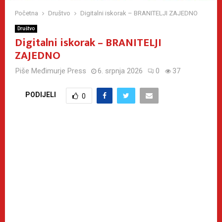
Početna
Društvo
Digitalni iskorak – BRANITELJI ZAJEDNO
Društvo
Digitalni iskorak – BRANITELJI
ZAJEDNO
Piše
Međimurje Press
6. srpnja 2026
0
37
PODIJELI
0