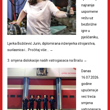
najranije
uspomene
vežu uz
bezbrižne
igre u
pješčaniku,
Ljerka Božičević Jurin, diplomirana inženjerka strojarstva,
suvlasnica i…
Pročitaj više…
→
3. smjena dislokacije naših vatrogasaca na Braču
→
Danas
16.07.2026.
godine
upućena je
već treća
smjena
vatrogasaca