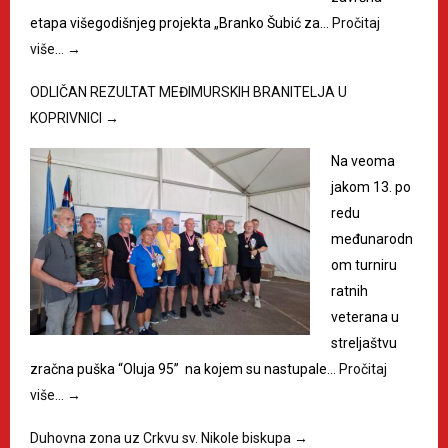
etapa višegodišnjeg projekta „Branko Šubić za…
Pročitaj
više…
→
ODLIČAN REZULTAT MEĐIMURSKIH BRANITELJA U
KOPRIVNICI
→
Na veoma
jakom 13. po
redu
međunarodn
om turniru
ratnih
veterana u
streljaštvu
zračna puška “Oluja 95” na kojem su nastupale…
Pročitaj
više…
→
Duhovna zona uz Crkvu sv. Nikole biskupa
→