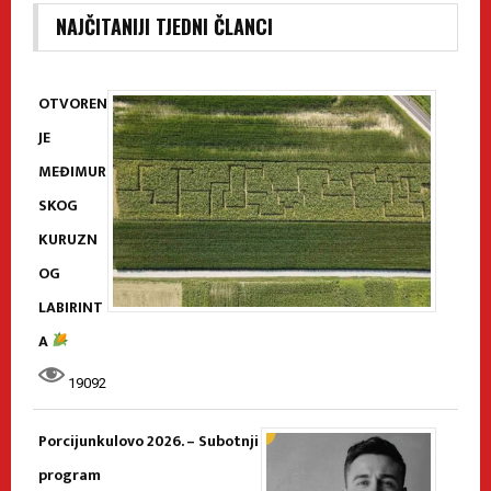
NAJČITANIJI TJEDNI ČLANCI
OTVOREN
JE
MEĐIMUR
SKOG
KURUZN
OG
LABIRINT
A
19092
Porcijunkulovo 2026. – Subotnji
program