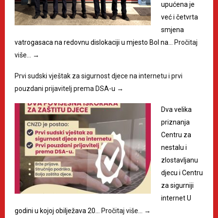
upućena je
već i četvrta
smjena
vatrogasaca na redovnu dislokaciji u mjesto Bol na…
Pročitaj
više…
→
Prvi sudski vještak za sigurnost djece na internetu i prvi
pouzdani prijavitelj prema DSA-u
→
Dva velika
priznanja
Centru za
nestalu i
zlostavljanu
djecu i Centru
za sigurniji
internet U
godini u kojoj obilježava 20…
Pročitaj više…
→