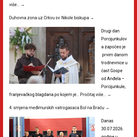
više…
→
Duhovna zona uz Crkvu sv. Nikole biskupa
→
Drugi dan
Porcijunkulov
a započeo je
prvim danom
trodnevnice u
čast Gospe
od Anđela –
Porcijunkule,
franjevačkog blagdana po kojem je…
Pročitaj više…
→
4. smjena međimurskih vatrogasaca Bol na Braču
→
Danas
30.07.2026.
godine u