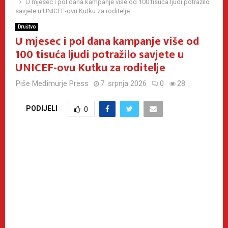
U mjesec i pol dana kampanje više od 100 tisuća ljudi potražilo
savjete u UNICEF-ovu Kutku za roditelje
Društvo
U mjesec i pol dana kampanje više od
100 tisuća ljudi potražilo savjete u
UNICEF-ovu Kutku za roditelje
Piše
Međimurje Press
7. srpnja 2026
0
28
PODIJELI
0