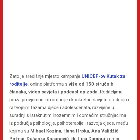
Zato je središnje mjesto kampanje
UNICEF-ov Kutak za
roditelje
, online platforma s
više od 150 stručnih
članaka, video savjeta i podcast epizoda.
Roditeljima
pruža provjerene informacije i konkretne savjete o odgoju i
razvojnim fazama djece i adolescenata, razvijene u
suradnji s istaknutim inozemnim i domaćim stručnjacima
iz područja psihologije, psihoterapije i razvoja djece, među
kojima su
Mihael Kozina
,
Hana Hrpka
,
Ana Validžić
Požgaj
,
Dušanka Kosanović, dr. Lisa Damour
i drugi