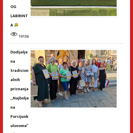
OG
LABIRINT
A
19136
Dodijelje
na
tradicion
alnih
priznanja
„Najbolje
na
Porcijunk
ulovome”