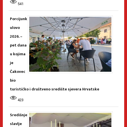
541
Porcijunk
ulovo
2026. –
pet dana
u kojima
je
Čakovec
bio
turističko i društveno središte sjevera Hrvatske
423
Središnje
slavlje