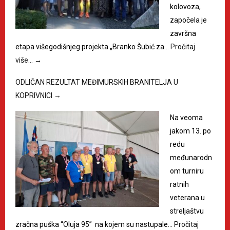
kolovoza,
započela je
završna
etapa višegodišnjeg projekta „Branko Šubić za…
Pročitaj
više…
→
ODLIČAN REZULTAT MEĐIMURSKIH BRANITELJA U
KOPRIVNICI
→
Na veoma
jakom 13. po
redu
međunarodn
om turniru
ratnih
veterana u
streljaštvu
zračna puška “Oluja 95” na kojem su nastupale…
Pročitaj