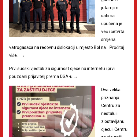
jutarnjim
satima
upućena je
već i četvrta
smjena
vatrogasaca na redovnu dislokaciji u mjesto Bol na…
Pročitaj
više…
→
Prvi sudski vještak za sigurnost djece na internetu i prvi
pouzdani prijavitelj prema DSA-u
→
Dva velika
priznanja
Centru za
nestalu i
zlostavljanu
djecu i Centru