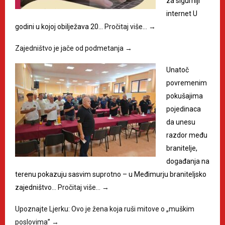
za sigurniji
internet U
godini u kojoj obilježava 20…
Pročitaj više…
→
Zajedništvo je jače od podmetanja
→
Unatoč
povremenim
pokušajima
pojedinaca
da unesu
razdor među
branitelje,
događanja na
terenu pokazuju sasvim suprotno – u Međimurju braniteljsko
zajedništvo…
Pročitaj više…
→
Upoznajte Ljerku: Ovo je žena koja ruši mitove o „muškim
poslovima”
→