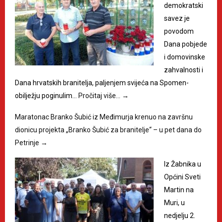
demokratski
savez je
povodom
Dana pobjede
i domovinske
zahvalnosti i
Dana hrvatskih branitelja, paljenjem svijeća na Spomen-
obilježju poginulim…
Pročitaj više…
→
Maratonac Branko Šubić iz Međimurja krenuo na završnu
dionicu projekta „Branko Šubić za branitelje“ – u pet dana do
Petrinje
→
Iz Žabnika u
Općini Sveti
Martin na
Muri, u
nedjelju 2.