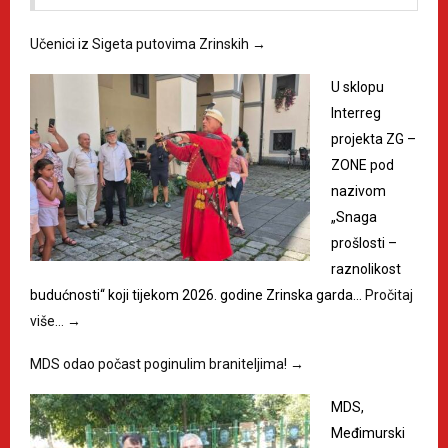
Učenici iz Sigeta putovima Zrinskih
→
U sklopu
Interreg
projekta ZG –
ZONE pod
nazivom
„Snaga
prošlosti –
raznolikost
budućnosti“ koji tijekom 2026. godine Zrinska garda…
Pročitaj
više…
→
MDS odao počast poginulim braniteljima!
→
MDS,
Međimurski