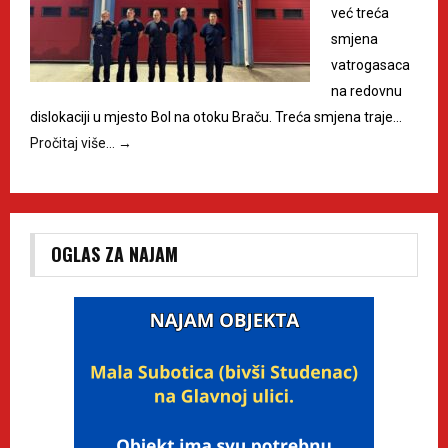
već treća
smjena
vatrogasaca
na redovnu
dislokaciji u mjesto Bol na otoku Braču. Treća smjena traje…
Pročitaj više…
→
OGLAS ZA NAJAM