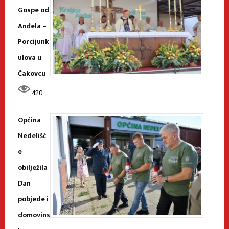
Gospe od
Anđela –
Porcijunk
ulova u
Čakovcu
420
Općina
Nedelišć
e
obilježila
Dan
pobjede i
domovins