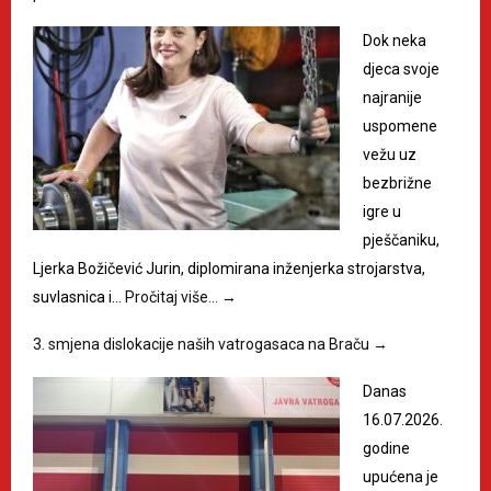
Dok neka
djeca svoje
najranije
uspomene
vežu uz
bezbrižne
igre u
pješčaniku,
Ljerka Božičević Jurin, diplomirana inženjerka strojarstva,
suvlasnica i…
Pročitaj više…
→
3. smjena dislokacije naših vatrogasaca na Braču
→
Danas
16.07.2026.
godine
upućena je