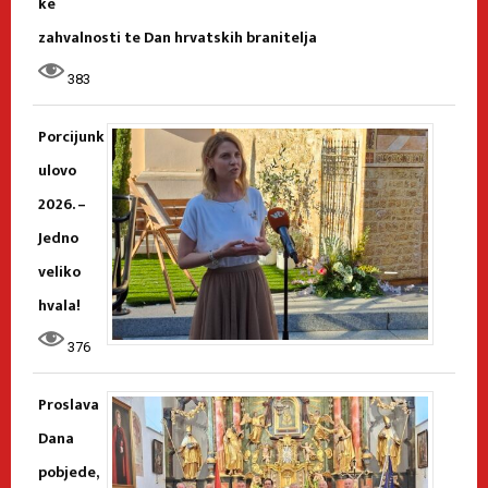
ke
zahvalnosti te Dan hrvatskih branitelja
383
Porcijunk
ulovo
2026. –
Jedno
veliko
hvala!
376
Proslava
Dana
pobjede,