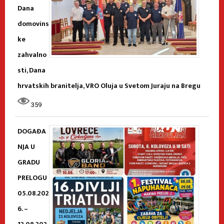
Dana
domovins
ke
zahvalno
sti, Dana
hrvatskih branitelja, VRO Oluja u Svetom Juraju na Bregu
359
DOGAĐA
NJA U
GRADU
PRELOGU
05.08.202
6. –