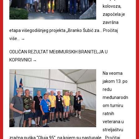
kolovoza,
započela je
završna
etapa višegodišnjeg projekta „Branko Šubić za…
Pročitaj
više…
→
ODLIČAN REZULTAT MEĐIMURSKIH BRANITELJA U
KOPRIVNICI
→
Na veoma
jakom 13. po
redu
međunarodn
om turniru
ratnih
veterana u
streljaštvu
zračna puška “Oluja 95” na kojem su nastupale…
Pročitaj