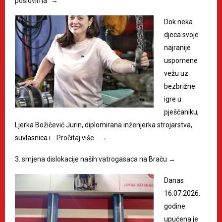
poslovima”
→
Dok neka
djeca svoje
najranije
uspomene
vežu uz
bezbrižne
igre u
pješčaniku,
Ljerka Božičević Jurin, diplomirana inženjerka strojarstva,
suvlasnica i…
Pročitaj više…
→
3. smjena dislokacije naših vatrogasaca na Braču
→
Danas
16.07.2026.
godine
upućena je