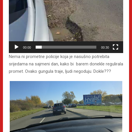
s
a
00:00
00:30
Nema ni prometne policije koja je nasušno potrebita
srijedama na sajmeni dan, kako bi barem donekle regulirala
promet. Ovako gungula traje, ljudi negoduju. Dokle???