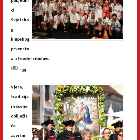
pobjedni
ci
Svjetsko
g
klupskog
prvenstv
a u feeder ribolovu
409
Vjera,
tradicija
i veselje
obilježit
će
završni