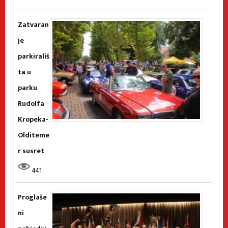
Zatvaran
je
parkirališ
ta u
parku
Rudolfa
Kropeka-
Olditeme
r susret
441
Proglaše
ni