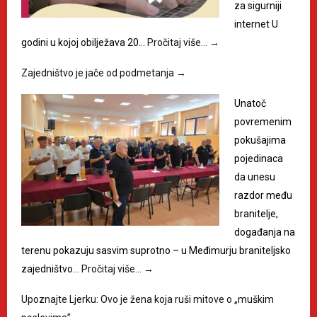
za sigurniji
internet U
godini u kojoj obilježava 20…
Pročitaj više…
→
Zajedništvo je jače od podmetanja
→
Unatoč
povremenim
pokušajima
pojedinaca
da unesu
razdor među
branitelje,
događanja na
terenu pokazuju sasvim suprotno – u Međimurju braniteljsko
zajedništvo…
Pročitaj više…
→
Upoznajte Ljerku: Ovo je žena koja ruši mitove o „muškim