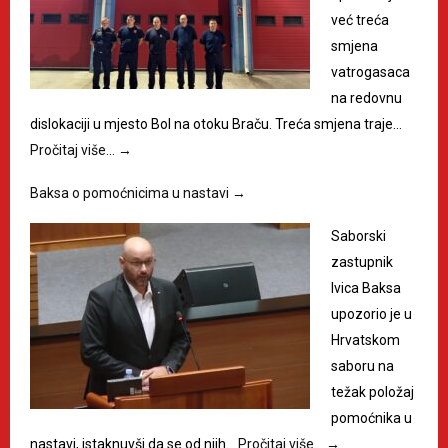
već treća
smjena
vatrogasaca
na redovnu
dislokaciji u mjesto Bol na otoku Braču. Treća smjena traje…
Pročitaj više…
→
Baksa o pomoćnicima u nastavi
→
Saborski
zastupnik
Ivica Baksa
upozorio je u
Hrvatskom
saboru na
težak položaj
pomoćnika u
nastavi, istaknuvši da se od njih…
Pročitaj više…
→