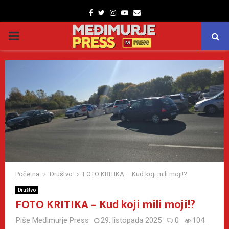
Facebook
Twitter
Instagram
Youtube
Email
PRIMARY
MENU
Početna
Društvo
FOTO KRITIKA – Kud koji mili moji!?
Društvo
FOTO KRITIKA – Kud koji mili moji!?
Piše
Međimurje Press
29. listopada 2025
0
104