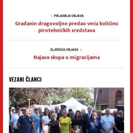
PRIJAŠNJA OBJAVA
Građanin dragovoljno predao veću količinu
pirotehničkih sredstava
SLJEDEĆA OBJAVA
Najava skupa o migracijama
VEZANI ČLANCI