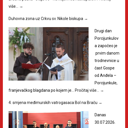
više…
→
Duhovna zona uz Crkvu sv. Nikole biskupa
→
Drugi dan
Porcijunkulov
a započeo je
prvim danom
trodnevnice u
čast Gospe
od Anđela –
Porcijunkule,
franjevačkog blagdana po kojem je…
Pročitaj više…
→
4. smjena međimurskih vatrogasaca Bol na Braču
→
Danas
30.07.2026.