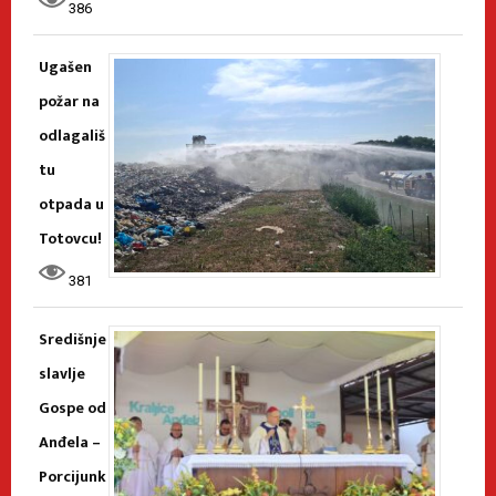
386
Ugašen
požar na
odlagališ
tu
otpada u
Totovcu!
381
Središnje
slavlje
Gospe od
Anđela –
Porcijunk