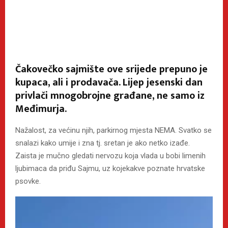
Čakovečko sajmište ove srijede prepuno je
kupaca, ali i prodavača. Lijep jesenski dan
privlači mnogobrojne građane, ne samo iz
Međimurja.
Nažalost, za većinu njih, parkirnog mjesta NEMA. Svatko se
snalazi kako umije i zna tj. sretan je ako netko izađe.
Zaista je mučno gledati nervozu koja vlada u bobi limenih
ljubimaca da priđu Sajmu, uz kojekakve poznate hrvatske
psovke.
R
e
p