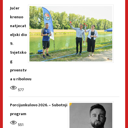
Jučer
krenuo
natjecat
eljski dio
9.
Svjetsko
g
prvenstv
a u ribolovu
577
Porcijunkulovo 2026. – Subotnji
program
551