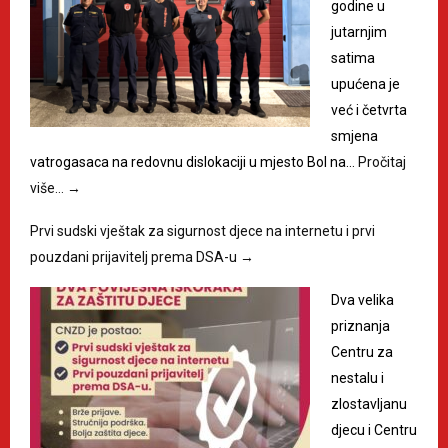
godine u
jutarnjim
satima
upućena je
već i četvrta
smjena
vatrogasaca na redovnu dislokaciji u mjesto Bol na…
Pročitaj
više…
→
Prvi sudski vještak za sigurnost djece na internetu i prvi
pouzdani prijavitelj prema DSA-u
→
Dva velika
priznanja
Centru za
nestalu i
zlostavljanu
djecu i Centru