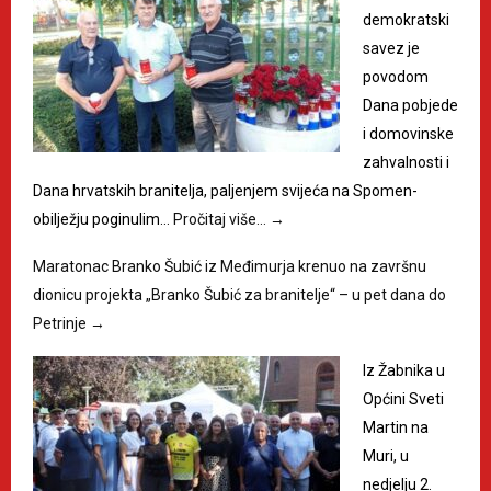
demokratski
savez je
povodom
Dana pobjede
i domovinske
zahvalnosti i
Dana hrvatskih branitelja, paljenjem svijeća na Spomen-
obilježju poginulim…
Pročitaj više…
→
Maratonac Branko Šubić iz Međimurja krenuo na završnu
dionicu projekta „Branko Šubić za branitelje“ – u pet dana do
Petrinje
→
Iz Žabnika u
Općini Sveti
Martin na
Muri, u
nedjelju 2.