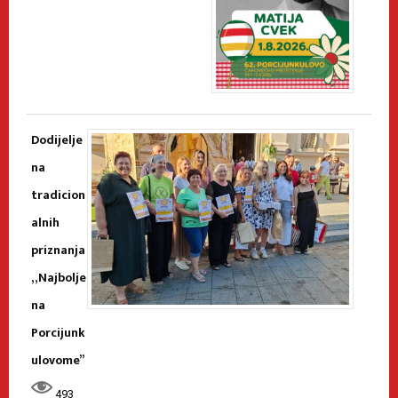
Dodijelje
na
tradicion
alnih
priznanja
„Najbolje
na
Porcijunk
ulovome”
493