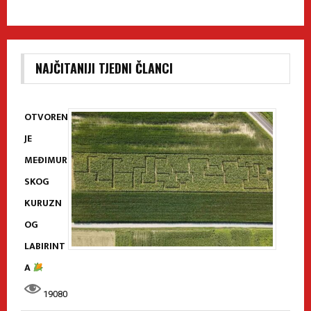
NAJČITANIJI TJEDNI ČLANCI
OTVOREN
JE
MEĐIMUR
SKOG
KURUZN
OG
LABIRINT
A
19080