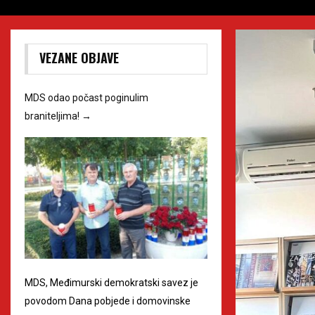
VEZANE OBJAVE
MDS odao počast poginulim
braniteljima!
→
MDS, Međimurski demokratski savez je
povodom Dana pobjede i domovinske