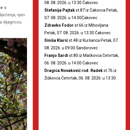
08. 08. 2026. u 13:30 Čakovec
se s
Štefanija Pajtak
st.87 iz Čakovca Petak,
iječenja, njen
07. 08. 2026. u 14:00Čakovec
a dijagnozu.
Zdravko Fodor
st.66 iz Mihovljana
Petak, 07. 08. 2026. u 13:30 Čakovec
Siniša Klarić
st.48 iz Kuršanca Petak, 07.
08. 2026. u 09:00 Šandorovec
Franjo Šardi
st.80 iz Mačkovca Četvrtak,
06. 08. 2026. u 14:00 Čakovec
Dragica Novaković rođ. Radek
st.76 iz
Žiškovca Četvrtak, 06. 08. 2026. u 13:30