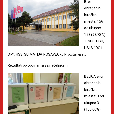
Broj
obrađenih
biračkih
mjesta: 156
od ukupno
158 (98,73%)
1. NPS, HSU,
HSLS, "DO i
SIP", HSS, SU MATIJA POSAVEC -…
Pročitaj više…
→
Rezultati po općinama za načelnike
→
BELICA Broj
obrađenih
biračkih
mjesta: 3 od
ukupno 3
(100,00%)