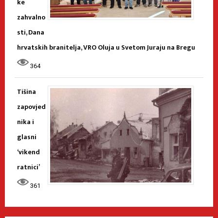
ke
zahvalno
sti, Dana
hrvatskih branitelja, VRO Oluja u Svetom Juraju na Bregu
364
Tišina
zapovjed
nika i
glasni
‘vikend
ratnici’
361