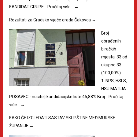
KANDIDAT GRUPE…
Pročitaj više…
→
Rezultati za Gradsko vijeće grada Čakovca
→
Broj
obrađenih
biračkih
mjesta: 33 od
ukupno 33
(100,00%)
1. NPS, HSLS,
HSU MATIJA
POSAVEC - nositelj kandidacijske liste 45,88% Broj…
Pročitaj
više…
→
KAKO ĆE IZGLEDATI SASTAV SKUPŠTINE MEĐIMURSKE
ŽUPANIJE
→