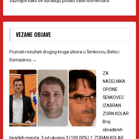
Saznajte kako se obrađuju podaci vaših komentara.
VEZANE OBJAVE
Poznati rezultati drugog kruga izbora u Šenkovcu, Belici i
Domašincu
→
ZA
NAČELNIKA
OPĆINE
ŠENKOVEC
IZABRAN
ZORN KOLAR
Broj
obrađenih
biračkih mjesta: 3 od ukupno 3 (100,00%) 1. ZORAN KOLAR