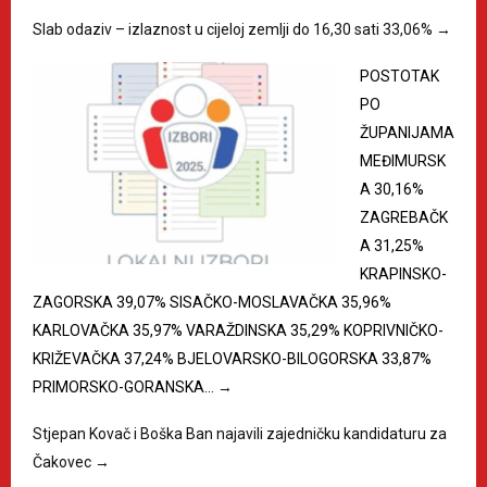
Slab odaziv – izlaznost u cijeloj zemlji do 16,30 sati 33,06%
→
POSTOTAK
PO
ŽUPANIJAMA
MEĐIMURSK
A 30,16%
ZAGREBAČK
A 31,25%
KRAPINSKO-
ZAGORSKA 39,07% SISAČKO-MOSLAVAČKA 35,96%
KARLOVAČKA 35,97% VARAŽDINSKA 35,29% KOPRIVNIČKO-
KRIŽEVAČKA 37,24% BJELOVARSKO-BILOGORSKA 33,87%
PRIMORSKO-GORANSKA…
→
Stjepan Kovač i Boška Ban najavili zajedničku kandidaturu za
Čakovec
→