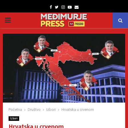
Facebook
Twitter
Instagram
Youtube
Email
PRIMARY
MENU
Početna
Društvo
Izbori
Hrvatska u crvenom
Izbori
Hrvatska u crvenom