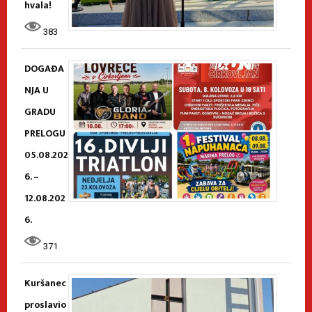
hvala!
383
DOGAĐA
NJA U
GRADU
PRELOGU
05.08.202
6. –
12.08.202
6.
371
Kuršanec
proslavio