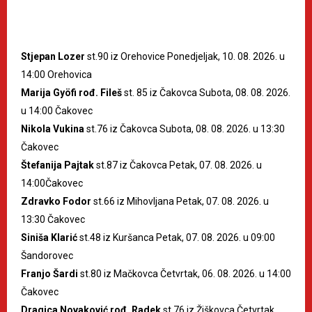
Stjepan Lozer
st.90 iz Orehovice Ponedjeljak, 10. 08. 2026. u
14:00 Orehovica
Marija Gyöfi rođ. Fileš
st. 85 iz Čakovca Subota, 08. 08. 2026.
u 14:00 Čakovec
Nikola Vukina
st.76 iz Čakovca Subota, 08. 08. 2026. u 13:30
Čakovec
Štefanija Pajtak
st.87 iz Čakovca Petak, 07. 08. 2026. u
14:00Čakovec
Zdravko Fodor
st.66 iz Mihovljana Petak, 07. 08. 2026. u
13:30 Čakovec
Siniša Klarić
st.48 iz Kuršanca Petak, 07. 08. 2026. u 09:00
Šandorovec
Franjo Šardi
st.80 iz Mačkovca Četvrtak, 06. 08. 2026. u 14:00
Čakovec
Dragica Novaković rođ. Radek
st.76 iz Žiškovca Četvrtak,