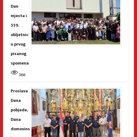
Dan
mjesta i
559.
obljetnic
u prvog
pisanog
spomena
366
Proslava
Dana
pobjede,
Dana
domovins