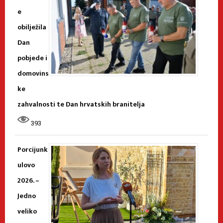
e
obilježila
Dan
pobjede i
domovins
ke
zahvalnosti te Dan hrvatskih branitelja
393
Porcijunk
ulovo
2026. –
Jedno
veliko