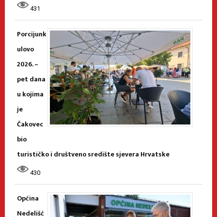
431
Porcijunk
ulovo
2026. –
pet dana
u kojima
je
Čakovec
bio
turističko i društveno središte sjevera Hrvatske
430
Općina
Nedelišć