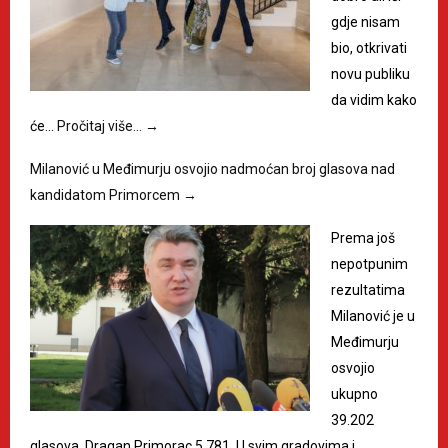
gdje nisam
bio, otkrivati
novu publiku
da vidim kako
će…
Pročitaj više…
→
Milanović u Međimurju osvojio nadmoćan broj glasova nad
kandidatom Primorcem
→
Prema još
nepotpunim
rezultatima
Milanović je u
Međimurju
osvojio
ukupno
39.202
glasova, Dragan Primorac 5.781. U svim gradovima i