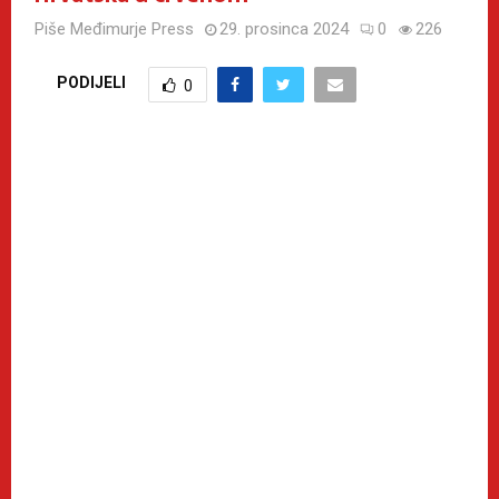
Piše
Međimurje Press
29. prosinca 2024
0
226
PODIJELI
0