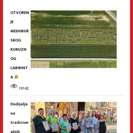
OTVOREN
JE
MEĐIMUR
SKOG
KURUZN
OG
LABIRINT
A
19142
Dodijelje
na
tradicion
alnih