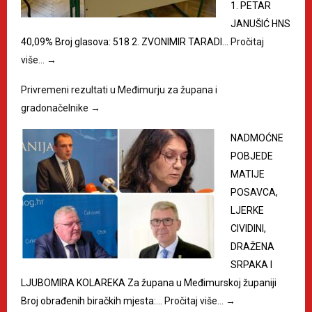
1. PETAR
JANUŠIĆ HNS
40,09% Broj glasova: 518 2. ZVONIMIR TARADI…
Pročitaj
više…
→
Privremeni rezultati u Međimurju za župana i
gradonačelnike
→
NADMOĆNE
POBJEDE
MATIJE
POSAVCA,
LJERKE
CIVIDINI,
DRAŽENA
SRPAKA I
LJUBOMIRA KOLAREKA Za župana u Međimurskoj županiji
Broj obrađenih biračkih mjesta:…
Pročitaj više…
→