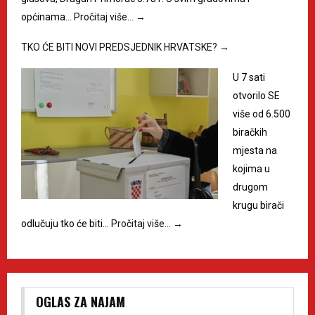
općinama…
Pročitaj više…
→
TKO ĆE BITI NOVI PREDSJEDNIK HRVATSKE?
→
U 7 sati
otvorilo SE
više od 6.500
biračkih
mjesta na
kojima u
drugom
krugu birači
odlučuju tko će biti…
Pročitaj više…
→
OGLAS ZA NAJAM