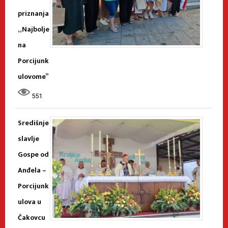
priznanja
„Najbolje
na
Porcijunk
ulovome”
551
Središnje
slavlje
Gospe od
Anđela –
Porcijunk
ulova u
Čakovcu