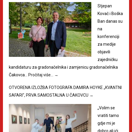
Stjepan
Kovač i Boška
Ban danas su
na
konferenciji
za medije
objavili
zajedničku
kandidaturu za gradonačelnika i zamjenicu gradonačelnika
Čakovca…
Pročitaj više…
→
OTVORENA IZLOŽBA FOTOGRAFA DAMIRA HOYKE „KVANTNI
SAFARI“, PRVA SAMOSTALNA U ČAKOVCU
→
„Volim se
vratiti tamo
gdje mi je
dobro ali ići