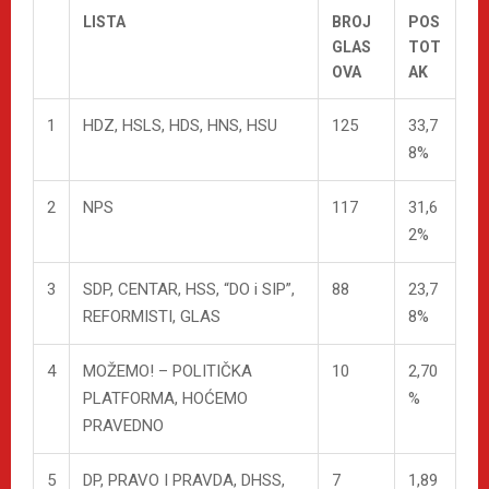
LISTA
BROJ
POS
GLAS
TOT
OVA
AK
1
HDZ, HSLS, HDS, HNS, HSU
125
33,7
8%
2
NPS
117
31,6
2%
3
SDP, CENTAR, HSS, “DO i SIP”,
88
23,7
REFORMISTI, GLAS
8%
4
MOŽEMO! – POLITIČKA
10
2,70
PLATFORMA, HOĆEMO
%
PRAVEDNO
5
DP, PRAVO I PRAVDA, DHSS,
7
1,89