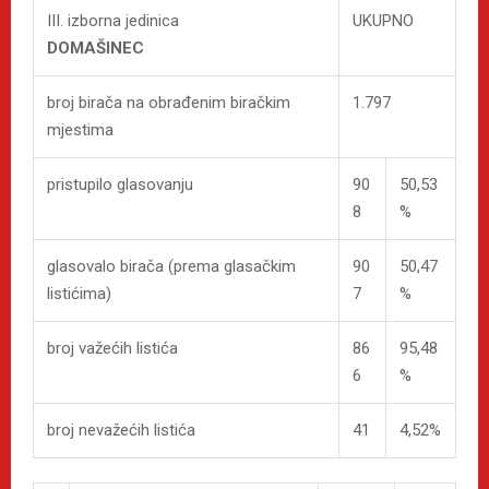
III. izborna jedinica
UKUPNO
DOMAŠINEC
broj birača na obrađenim biračkim
1.797
mjestima
pristupilo glasovanju
90
50,53
8
%
glasovalo birača (prema glasačkim
90
50,47
listićima)
7
%
broj važećih listića
86
95,48
6
%
broj nevažećih listića
41
4,52%