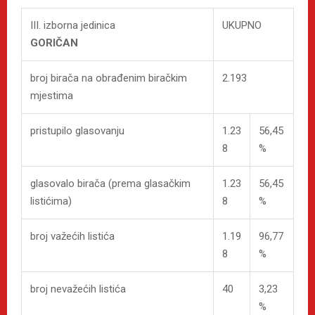
III. izborna jedinica
UKUPNO
GORIČAN
broj birača na obrađenim biračkim
2.193
mjestima
pristupilo glasovanju
1.23
56,45
8
%
glasovalo birača (prema glasačkim
1.23
56,45
listićima)
8
%
broj važećih listića
1.19
96,77
8
%
broj nevažećih listića
40
3,23
%