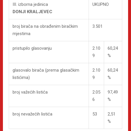
III. izborna jedinica
UKUPNO
DONJI KRALJEVEC
broj birača na obrađenim biračkim
3.501
mjestima
pristupilo glasovanju
2.10
60,24
9
%
glasovalo birača (prema glasačkim
2.10
60,24
listićima)
9
%
broj važećih listića
2.05
97,49
6
%
broj nevažećih listića
53
2,51
%