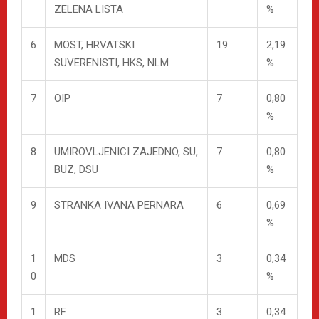
ZELENA LISTA
%
6
MOST, HRVATSKI
19
2,19
SUVERENISTI, HKS, NLM
%
7
OIP
7
0,80
%
8
UMIROVLJENICI ZAJEDNO, SU,
7
0,80
BUZ, DSU
%
9
STRANKA IVANA PERNARA
6
0,69
%
1
MDS
3
0,34
0
%
1
RF
3
0,34