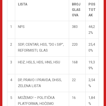
LISTA
BROJ
POS
GLAS
TOT
OVA
AK
1
NPS
383
44,2
2%
2
SDP, CENTAR, HSS, “DO i SIP”,
220
25,4
REFORMISTI, GLAS
0%
3
HDZ, HSLS, HDS, HNS, HSU
168
19,3
9%
4
DP, PRAVO I PRAVDA, DHSS,
22
2,54
ZELENA LISTA
%
5
MOŽEMO! – POLITIČKA
16
1,84
PLATFORMA, HOĆEMO
%