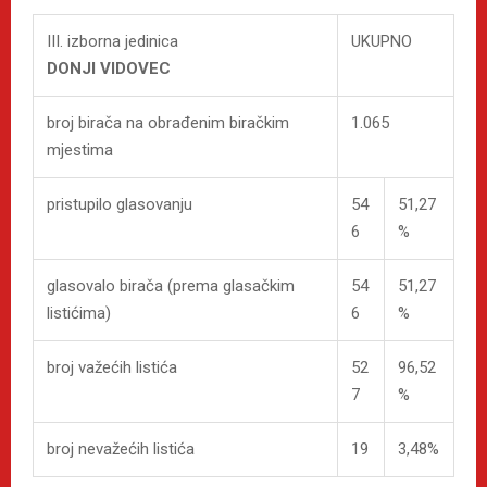
III. izborna jedinica
UKUPNO
DONJI VIDOVEC
broj birača na obrađenim biračkim
1.065
mjestima
pristupilo glasovanju
54
51,27
6
%
glasovalo birača (prema glasačkim
54
51,27
listićima)
6
%
broj važećih listića
52
96,52
7
%
broj nevažećih listića
19
3,48%