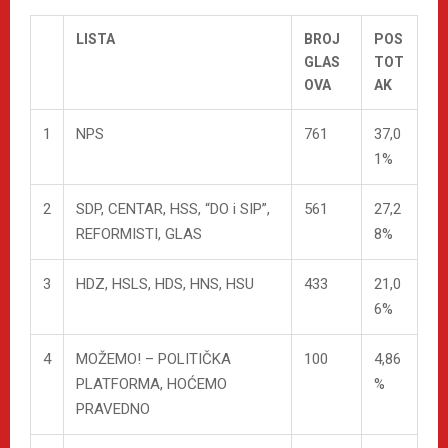
LISTA
BROJ
POS
GLAS
TOT
OVA
AK
1
NPS
761
37,0
1%
2
SDP, CENTAR, HSS, “DO i SIP”,
561
27,2
REFORMISTI, GLAS
8%
3
HDZ, HSLS, HDS, HNS, HSU
433
21,0
6%
4
MOŽEMO! – POLITIČKA
100
4,86
PLATFORMA, HOĆEMO
%
PRAVEDNO