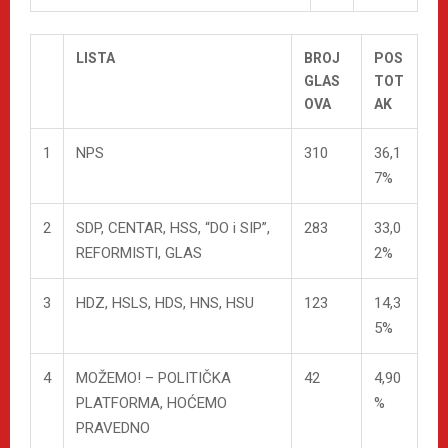
LISTA
BROJ
POS
GLAS
TOT
OVA
AK
1
NPS
310
36,1
7%
2
SDP, CENTAR, HSS, “DO i SIP”,
283
33,0
REFORMISTI, GLAS
2%
3
HDZ, HSLS, HDS, HNS, HSU
123
14,3
5%
4
MOŽEMO! – POLITIČKA
42
4,90
PLATFORMA, HOĆEMO
%
PRAVEDNO