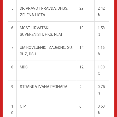
5
DP, PRAVO I PRAVDA, DHSS,
29
2,42
ZELENA LISTA
%
6
MOST, HRVATSKI
19
1,58
SUVERENISTI, HKS, NLM
%
7
UMIROVLJENICI ZAJEDNO, SU,
14
1,16
BUZ, DSU
%
8
MDS
12
1,00
%
9
STRANKA IVANA PERNARA
9
0,75
%
1
OIP
6
0,50
0
%