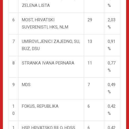
ZELENA LISTA
%
6
MOST, HRVATSKI
29
2,03
SUVERENISTI, HKS, NLM
%
7
UMIROVLJENICI ZAJEDNO, SU,
13
0,91
BUZ, DSU
%
8
STRANKA IVANA PERNARA
11
0,77
%
9
MDS
7
0,49
%
1
FOKUS, REPUBLIKA
6
0,42
0
%
1
HSP, HRVATSKO BILO, HDSS
6
0,42