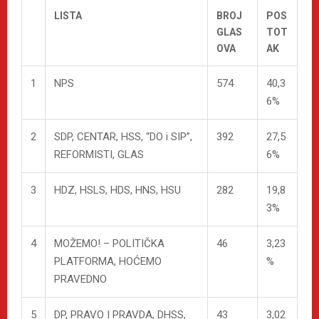
LISTA
BROJ
POS
GLAS
TOT
OVA
AK
1
NPS
574
40,3
6%
2
SDP, CENTAR, HSS, “DO i SIP”,
392
27,5
REFORMISTI, GLAS
6%
3
HDZ, HSLS, HDS, HNS, HSU
282
19,8
3%
4
MOŽEMO! – POLITIČKA
46
3,23
PLATFORMA, HOĆEMO
%
PRAVEDNO
5
DP, PRAVO I PRAVDA, DHSS,
43
3,02