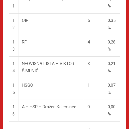
1
%
1
OIP
5
0,35
2
%
1
RF
4
0,28
3
%
1
NEOVISNA LISTA – VIKTOR
3
0,21
4
ŠIMUNIĆ
%
1
HSGO
1
0,07
5
%
1
A – HSP – Dražen Keleminec
0
0,00
6
%