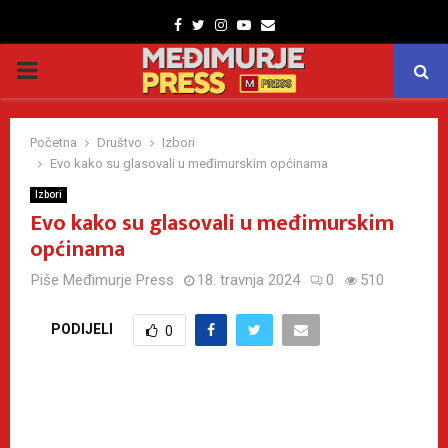
Facebook
Twitter
Instagram
Youtube
Email
PRIMARY
MENU
Početna
Društvo
Izbori
Evo kako su glasovali u međimurskim općinama
Izbori
Evo kako su glasovali u međimurskim
općinama
Piše
Međimurje Press
18. travnja 2024
0
510
PODIJELI
0