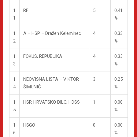
1
RF
5
0,41
1
%
1
A – HSP – Dražen Keleminec
4
0,33
2
%
1
FOKUS, REPUBLIKA
4
0,33
3
%
1
NEOVISNA LISTA – VIKTOR
3
0,25
4
ŠIMUNIĆ
%
1
HSP, HRVATSKO BILO, HDSS
1
0,08
5
%
1
HSGO
0
0,00
6
%