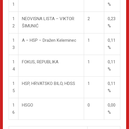
1
%
1
NEOVISNA LISTA – VIKTOR
2
0,23
2
ŠIMUNIĆ
%
1
A – HSP – Dražen Keleminec
1
0,11
3
%
1
FOKUS, REPUBLIKA
1
0,11
4
%
1
HSP, HRVATSKO BILO, HDSS
1
0,11
5
%
1
HSGO
0
0,00
6
%