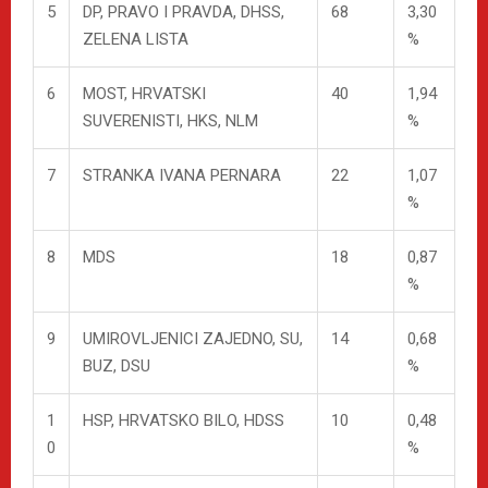
5
DP, PRAVO I PRAVDA, DHSS,
68
3,30
ZELENA LISTA
%
6
MOST, HRVATSKI
40
1,94
SUVERENISTI, HKS, NLM
%
7
STRANKA IVANA PERNARA
22
1,07
%
8
MDS
18
0,87
%
9
UMIROVLJENICI ZAJEDNO, SU,
14
0,68
BUZ, DSU
%
1
HSP, HRVATSKO BILO, HDSS
10
0,48
0
%