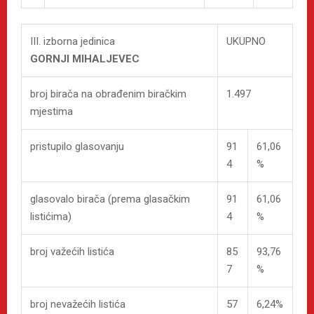
III. izborna jedinica
UKUPNO
GORNJI MIHALJEVEC
broj birača na obrađenim biračkim
1.497
mjestima
pristupilo glasovanju
91
61,06
4
%
glasovalo birača (prema glasačkim
91
61,06
listićima)
4
%
broj važećih listića
85
93,76
7
%
broj nevažećih listića
57
6,24%