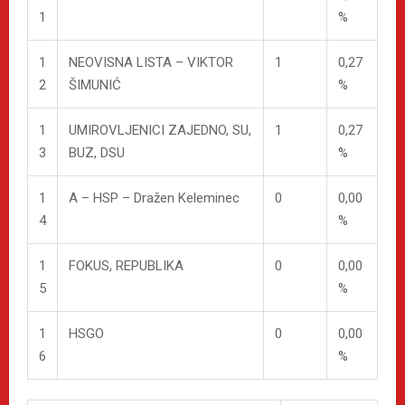
1
%
1
NEOVISNA LISTA – VIKTOR
1
0,27
2
ŠIMUNIĆ
%
1
UMIROVLJENICI ZAJEDNO, SU,
1
0,27
3
BUZ, DSU
%
1
A – HSP – Dražen Keleminec
0
0,00
4
%
1
FOKUS, REPUBLIKA
0
0,00
5
%
1
HSGO
0
0,00
6
%