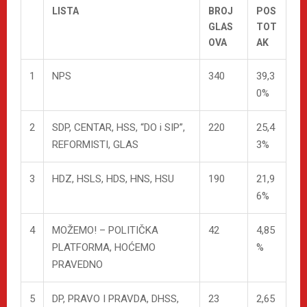
LISTA
BROJ
POS
GLAS
TOT
OVA
AK
1
NPS
340
39,3
0%
2
SDP, CENTAR, HSS, “DO i SIP”,
220
25,4
REFORMISTI, GLAS
3%
3
HDZ, HSLS, HDS, HNS, HSU
190
21,9
6%
4
MOŽEMO! – POLITIČKA
42
4,85
PLATFORMA, HOĆEMO
%
PRAVEDNO
5
DP, PRAVO I PRAVDA, DHSS,
23
2,65