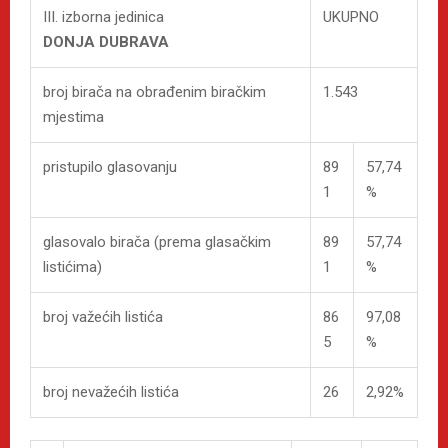
III. izborna jedinica
UKUPNO
DONJA DUBRAVA
broj birača na obrađenim biračkim
1.543
mjestima
pristupilo glasovanju
89
57,74
1
%
glasovalo birača (prema glasačkim
89
57,74
listićima)
1
%
broj važećih listića
86
97,08
5
%
broj nevažećih listića
26
2,92%