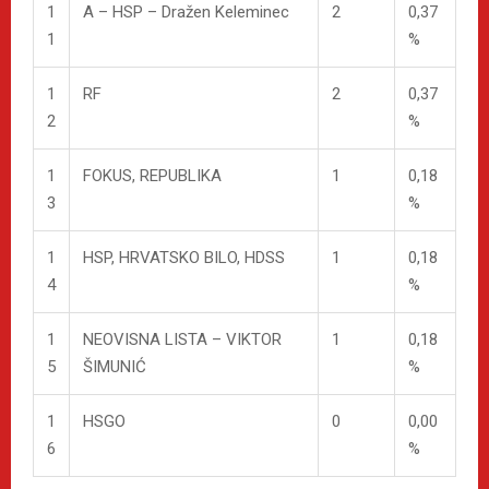
1
A – HSP – Dražen Keleminec
2
0,37
1
%
1
RF
2
0,37
2
%
1
FOKUS, REPUBLIKA
1
0,18
3
%
1
HSP, HRVATSKO BILO, HDSS
1
0,18
4
%
1
NEOVISNA LISTA – VIKTOR
1
0,18
5
ŠIMUNIĆ
%
1
HSGO
0
0,00
6
%