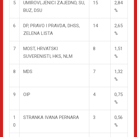
5
UMIROVLJENICI ZAJEDNO, SU,
15
2,84
BUZ, DSU
%
6
DP, PRAVO I PRAVDA, DHSS,
14
2,65
ZELENA LISTA
%
7
MOST, HRVATSKI
8
1,51
SUVERENISTI, HKS, NLM
%
8
MDS
7
1,32
%
9
OIP
4
0,75
%
1
STRANKA IVANA PERNARA
3
0,56
0
%