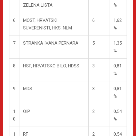
ZELENA LISTA
%
6
MOST, HRVATSKI
6
1,62
SUVERENISTI, HKS, NLM
%
7
STRANKA IVANA PERNARA
5
1,35
%
8
HSP, HRVATSKO BILO, HDSS
3
0,81
%
9
MDS
3
0,81
%
1
OIP
2
0,54
0
%
1
RF
2
0,54