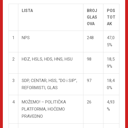
LISTA
BROJ
POS
GLAS
TOT
OVA
AK
1
NPS
248
47,0
5%
2
HDZ, HSLS, HDS, HNS, HSU
98
18,5
9%
3
SDP, CENTAR, HSS, “DO i SIP”,
97
18,4
REFORMISTI, GLAS
0%
4
MOŽEMO! – POLITIČKA
26
4,93
PLATFORMA, HOĆEMO
%
PRAVEDNO