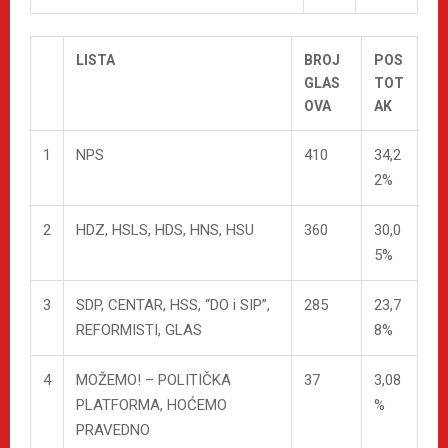
LISTA
BROJ
POS
GLAS
TOT
OVA
AK
1
NPS
410
34,2
2%
2
HDZ, HSLS, HDS, HNS, HSU
360
30,0
5%
3
SDP, CENTAR, HSS, “DO i SIP”,
285
23,7
REFORMISTI, GLAS
8%
4
MOŽEMO! – POLITIČKA
37
3,08
PLATFORMA, HOĆEMO
%
PRAVEDNO