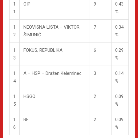
1
OIP
9
0,43
1
%
1
NEOVISNA LISTA – VIKTOR
7
0,34
2
ŠIMUNIĆ
%
1
FOKUS, REPUBLIKA
6
0,29
3
%
1
A – HSP – Dražen Keleminec
3
0,14
4
%
1
HSGO
2
0,09
5
%
1
RF
2
0,09
6
%