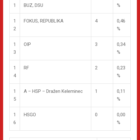
1
BUZ, DSU
%
1
FOKUS, REPUBLIKA
4
0,46
2
%
1
OIP
3
0,34
3
%
1
RF
2
0,23
4
%
1
A – HSP – Dražen Keleminec
1
0,11
5
%
1
HSGO
0
0,00
6
%