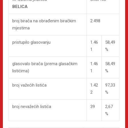
BELICA
broj birača na obrađenim biračkim
2.498
mjestima
pristupilo glasovanju
1.46
58,49
1
%
glasovalo birača (prema glasačkim
1.46
58,49
listićima)
1
%
broj važećih listića
1.42
97,33
2
%
broj nevažećih listića
39
2,67
%