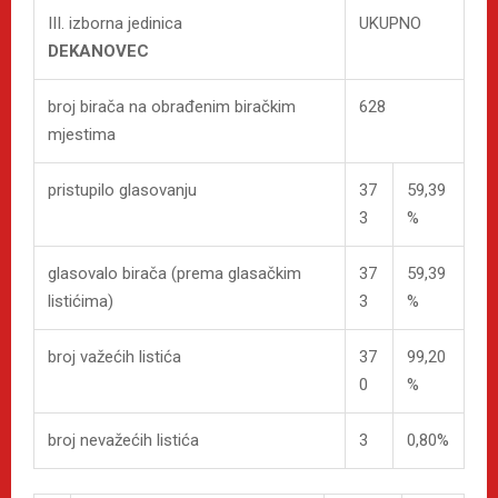
III. izborna jedinica
UKUPNO
DEKANOVEC
broj birača na obrađenim biračkim
628
mjestima
pristupilo glasovanju
37
59,39
3
%
glasovalo birača (prema glasačkim
37
59,39
listićima)
3
%
broj važećih listića
37
99,20
0
%
broj nevažećih listića
3
0,80%