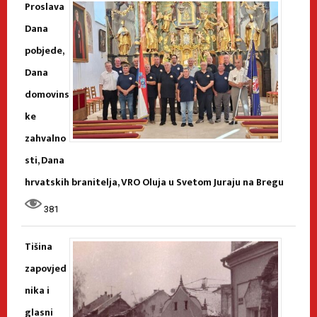
Proslava
Dana
pobjede,
Dana
domovins
ke
zahvalno
sti, Dana
hrvatskih branitelja, VRO Oluja u Svetom Juraju na Bregu
381
Tišina
zapovjed
nika i
glasni