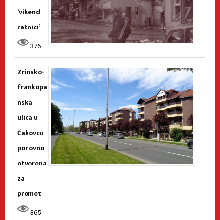
‘vikend
ratnici’
376
Zrinsko-
frankopa
nska
ulica u
Čakovcu
ponovno
otvorena
za
promet
365