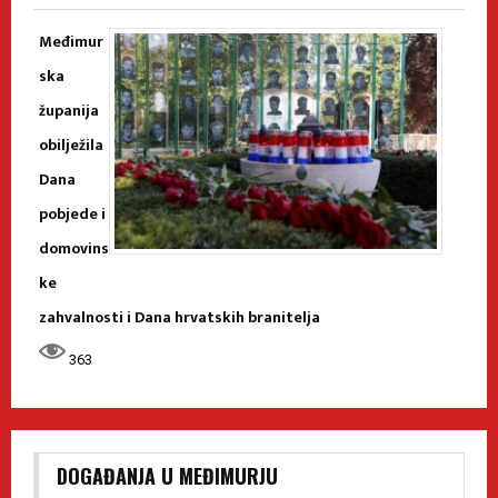
Međimur
ska
županija
obilježila
Dana
pobjede i
domovins
ke
zahvalnosti i Dana hrvatskih branitelja
363
DOGAĐANJA U MEĐIMURJU