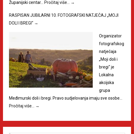
Županijski centar…
Pročitaj više…
→
RASPISAN JUBILARNI 10. FOTOGRAFSKI NATJEČAJ „MOJI
DOLI I BREGI“
→
Organizator
fotografskog
natječaja
„Moji doli i
bregi“ je
Lokalna
akcijska
grupa
Međimurski doli i bregi. Pravo sudjelovanja imaju sve osobe…
Pročitaj više…
→