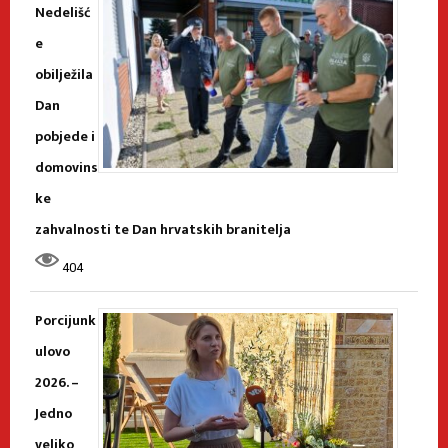
Nedelišć
e
obilježila
Dan
pobjede i
domovins
ke
zahvalnosti te Dan hrvatskih branitelja
404
Porcijunk
ulovo
2026. –
Jedno
veliko