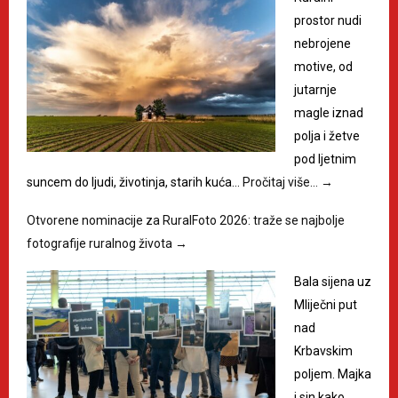
prostor nudi
nebrojene
motive, od
jutarnje
magle iznad
polja i žetve
pod ljetnim
suncem do ljudi, životinja, starih kuća…
Pročitaj više…
→
Otvorene nominacije za RuralFoto 2026: traže se najbolje
fotografije ruralnog života
→
Bala sijena uz
Mliječni put
nad
Krbavskim
poljem. Majka
i sin kako