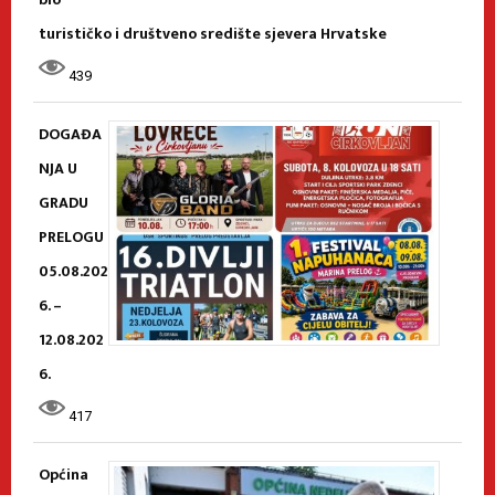
turističko i društveno središte sjevera Hrvatske
439
DOGAĐA
NJA U
GRADU
PRELOGU
05.08.202
6. –
12.08.202
6.
417
Općina