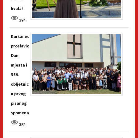
hvala!
394
Kuršanec
proslavio
Dan
mjesta i
559.
obljetnic
u prvog
pisanog
spomena
382