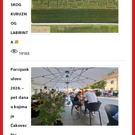
SKOG
KURUZN
OG
LABIRINT
A
19165
Porcijunk
ulovo
2026. –
pet dana
u kojima
je
Čakovec
bio