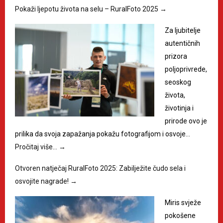
Pokaži ljepotu života na selu – RuralFoto 2025
→
Za ljubitelje
autentičnih
prizora
poljoprivrede,
seoskog
života,
životinja i
prirode ovo je
prilika da svoja zapažanja pokažu fotografijom i osvoje…
Pročitaj više…
→
Otvoren natječaj RuralFoto 2025: Zabilježite čudo sela i
osvojite nagrade!
→
Miris svježe
pokošene