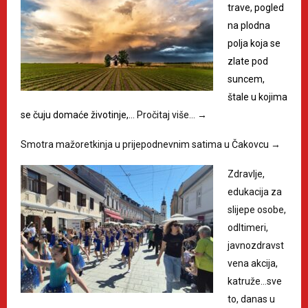
trave, pogled
na plodna
polja koja se
zlate pod
suncem,
štale u kojima
se čuju domaće životinje,…
Pročitaj više…
→
Smotra mažoretkinja u prijepodnevnim satima u Čakovcu
→
Zdravlje,
edukacija za
slijepe osobe,
odltimeri,
javnozdravst
vena akcija,
katruže…sve
to, danas u