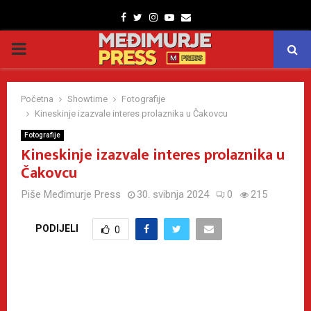
Facebook
Twitter
Instagram
Youtube
Email
PRIMARY
MENU
Početna
Showtime
Fotografije
Kineskinje izazvale interes prolaznika u Čakovcu
Fotografije
Kineskinje izazvale interes prolaznika u
Čakovcu
Piše
Međimurje Press
30. svibnja 2024
0
215
PODIJELI
0