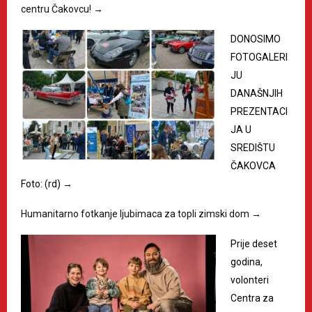
centru Čakovcu!
→
DONOSIMO
FOTOGALERI
JU
DANAŠNJIH
PREZENTACI
JA U
SREDIŠTU
ČAKOVCA
Foto: (rd)
→
Humanitarno fotkanje ljubimaca za topli zimski dom
→
Prije deset
godina,
volonteri
Centra za