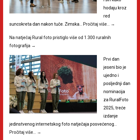
hodaju kroz
red
suncokreta dan nakon tuče. Zimska…
Pročitaj više…
→
Na natječaj Rural foto pristiglo više od 1.300 ruralnih
fotografija
→
Prvi dan
jeseni bio je
ujedno i
posljednji dan
nominacija
za RuralFoto
2025, treće
izdanje
jedinstvenog internetskog foto natječaja posvećenog…
Pročitaj više…
→