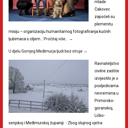
mlade
Čakovec
započeli su
plemenitu
misiju – organizaciju humanitarnog fotografiranja kućnih
ljubimaca s ciljem…
Pročitaj više…
→
U djelu Gornjeg Međimurja ljudi bez struje
→
Ravnateljstvo
civilne zaštite
izvijestilo je o
posljedicama
nevremena u
Primorsko-
goranskoj,
Ličko-
senjskoj i Međimurskoj županiji. - Zbog olujnog vjetra