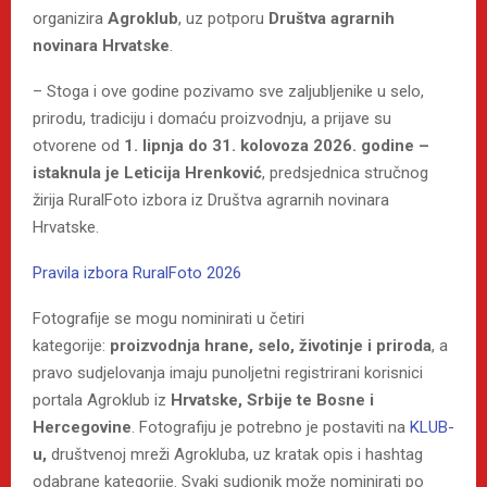
organizira
Agroklub
, uz potporu
Društva agrarnih
novinara Hrvatske
.
– Stoga i ove godine pozivamo sve zaljubljenike u selo,
prirodu, tradiciju i domaću proizvodnju, a prijave su
otvorene od
1. lipnja do 31. kolovoza 2026. godine –
istaknula je Leticija Hrenković
, predsjednica stručnog
žirija RuralFoto izbora iz Društva agrarnih novinara
Hrvatske.
Pravila izbora RuralFoto 2026
Fotografije se mogu nominirati u četiri
kategorije:
proizvodnja hrane, selo, životinje i priroda
, a
pravo sudjelovanja imaju punoljetni registrirani korisnici
portala Agroklub iz
Hrvatske, Srbije te Bosne i
Hercegovine
. Fotografiju je potrebno je postaviti na
KLUB-
u
,
društvenoj mreži Agrokluba, uz kratak opis i hashtag
odabrane kategorije. Svaki sudionik može nominirati po