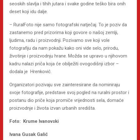
seoskih slavlja i tihih jutara i svake godine teško bira onih
deset koji idu dalje.
– RuralFoto nije samo fotografski natječaj. To je poziv da
zastanemo pred prizorima koji govore o našoj zemlji,
ljudima, radu i proizvodnji. Pozivamo sve koji vole
fotografiju da nam pokažu kako oni vide selo, prirodu,
životinje i proizvodnju hrane. Možda se upravo u njihovom
kadru nalazi priča koja će obilježiti ovogodišnji izbor –
dodala je Hrenković.
Organizatori pozivaju sve zainteresirane da nominiraju
svoje fotografije, predstave svoj pogled na ruralni prostor i
postanu dio priče koja promiče vrijednosti sela, domaće
proizvodnje i života izvan urbanih središta.
Foto: Krume Ivanovski
Ivana Gusak Galić