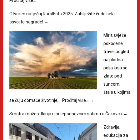
Pročitaj više…
→
Otvoren natječaj RuralFoto 2025: Zabilježite čudo sela i
osvojite nagrade!
→
Miris svježe
pokošene
trave, pogled
na plodna
polja koja se
zlate pod
suncem,
štale u kojima
se čuju domaće životinje,…
Pročitaj više…
→
Smotra mažoretkinja u prijepodnevnim satima u Čakovcu
→
Zdravlje,
edukacija za