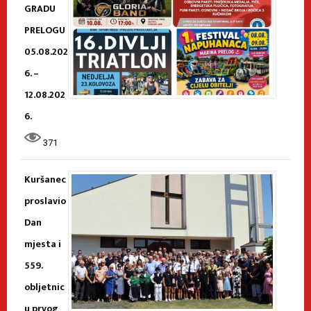
GRADU
PRELOGU
05.08.202
6. –
12.08.202
6.
371
Kuršanec
proslavio
Dan
mjesta i
559.
obljetnic
u prvog