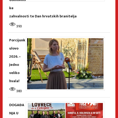
ke
zahvalnosti te Dan hrvatskih branitelja
393
Porcijunk
ulovo
2026. –
Jedno
veliko
hvala!
383
DOGAĐA
NJA U