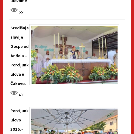
ulovome”
551
Središnje
slavlje
Gospe od
Anđela –
Porcijunk
ulova u
Čakovcu
431
Porcijunk
ulovo
2026. –