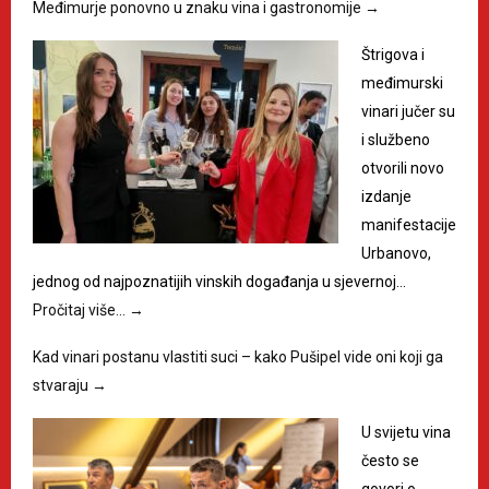
Međimurje ponovno u znaku vina i gastronomije
→
Štrigova i
međimurski
vinari jučer su
i službeno
otvorili novo
izdanje
manifestacije
Urbanovo,
jednog od najpoznatijih vinskih događanja u sjevernoj…
Pročitaj više…
→
Kad vinari postanu vlastiti suci – kako Pušipel vide oni koji ga
stvaraju
→
U svijetu vina
često se