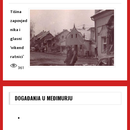
Tišina
zapovjed
nika i
glasni
‘vikend
ratnici’
361
DOGAĐANJA U MEĐIMURJU