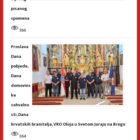
pisanog
spomena
366
Proslava
Dana
pobjede,
Dana
domovins
ke
zahvalno
sti, Dana
hrvatskih branitelja, VRO Oluja u Svetom Juraju na Bregu
364