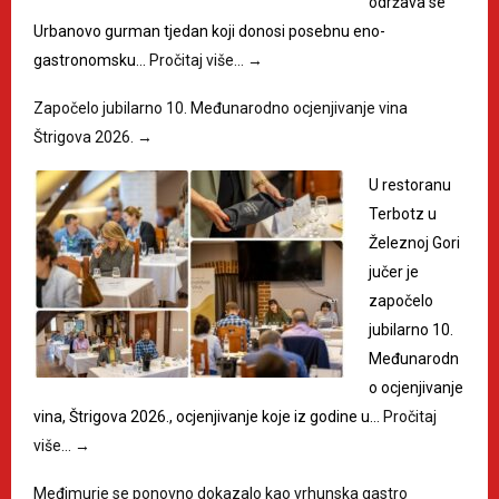
održava se
Urbanovo gurman tjedan koji donosi posebnu eno-
gastronomsku…
Pročitaj više…
→
Započelo jubilarno 10. Međunarodno ocjenjivanje vina
Štrigova 2026.
→
U restoranu
Terbotz u
Železnoj Gori
jučer je
započelo
jubilarno 10.
Međunarodn
o ocjenjivanje
vina, Štrigova 2026., ocjenjivanje koje iz godine u…
Pročitaj
više…
→
Međimurje se ponovno dokazalo kao vrhunska gastro