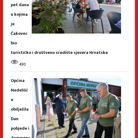
pet dana
u kojima
je
Čakovec
bio
turističko i društveno središte sjevera Hrvatske
430
Općina
Nedelišć
e
obilježila
Dan
pobjede i
domovins