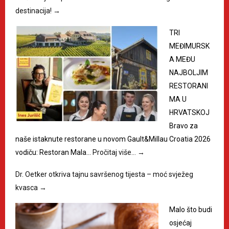
destinacija!
→
TRI
MEĐIMURSK
A MEĐU
NAJBOLJIM
RESTORANI
MA U
HRVATSKOJ
Bravo za
naše istaknute restorane u novom Gault&Millau Croatia 2026
vodiču: Restoran Mala…
Pročitaj više…
→
Dr. Oetker otkriva tajnu savršenog tijesta – moć svježeg
kvasca
→
Malo što budi
osjećaj