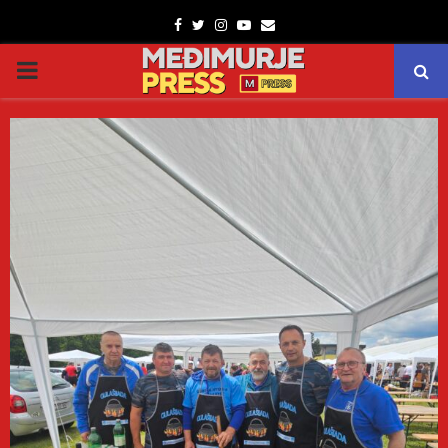
Facebook
Twitter
Instagram
Youtube
Email
PRIMARY
MENU