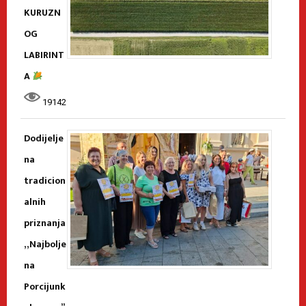
KURUZN
OG
LABIRINT
A
19142
Dodijelje
na
tradicion
alnih
priznanja
„Najbolje
na
Porcijunk