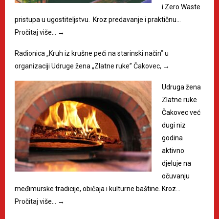
i Zero Waste
pristupa u ugostiteljstvu. Kroz predavanje i praktičnu…
Pročitaj više…
→
Radionica „Kruh iz krušne peći na starinski način” u
organizaciji Udruge žena „Zlatne ruke” Čakovec,
→
Udruga žena
Zlatne ruke
Čakovec već
dugi niz
godina
aktivno
djeluje na
očuvanju
međimurske tradicije, običaja i kulturne baštine. Kroz…
Pročitaj više…
→