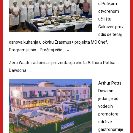
u Pučkom
otvorenom
učilištu
Čakovec prov
odio se tečaj
osnova kuhanja u okviru Erasmus+ projekta MC Chef.
Program je bio…
Pročitaj više…
→
Zero Waste radionica i prezentacija chefa Arthura Pottsa
Dawsona
→
Arthur Potts
Dawson
jedan je od
vodećih
promotora
održive
gastronomije