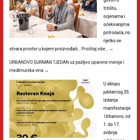
govori o
tržištu,
ocjenama i
očekivanjima
potrošača, no
rijetko se
otvara prostor u kojem proizvođači…
Pročitaj više…
→
URBANOVO GURMAN TJEDAN uz pažljivo uparene menije i
međimurska vina
→
U sklopu
jubilarnog 25.
izdanja
manifestacije
Urbanovo, od
1. do 17.
svibnja