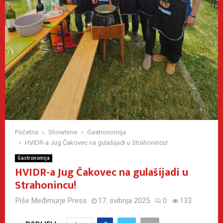
Početna
Showtime
Gastronomija
HVIDR-a Jug Čakovec na gulašijadi u Strahonincu!
Gastronomija
HVIDR-a Jug Čakovec na gulašijadi u
Strahonincu!
Piše
Međimurje Press
17. svibnja 2025
0
133