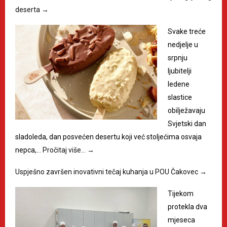
deserta
→
Svake treće
nedjelje u
srpnju
ljubitelji
ledene
slastice
obilježavaju
Svjetski dan
sladoleda, dan posvećen desertu koji već stoljećima osvaja
nepca,…
Pročitaj više…
→
Uspješno završen inovativni tečaj kuhanja u POU Čakovec
→
Tijekom
protekla dva
mjeseca