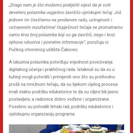
„Drago nam je što možemo podijeliti vijest da je svih
devetero polaznika uspješno završilo cjelokupni tečaj. Još
jednom im čestitamo na predanom radu, ustrajnosti i
ostvarenim rezultatima! Uspješnost tečaja ne promatramo
samo kroz broj polaznika koji su ga završili, nego i kroz
njihova iskustva i povratne informacije“,
poručuju iz
Pučkog otvorenog učilišta Čakovec.
A iskustva polaznika potvrđuju vrijednost povezivanja
digitalnog učenja i praktičnog rada. Istaknuli su da su u
kuhinji mogli potvrditi i primijeniti ono što su prethodno
prošli na mrežnom tečaju, da su tijekom cijelog procesa
imali stalnu podršku edukatorice te da su ciljevi bili jasno
postavljeni, a radionice dobro vođene i organizirane.
Posebno su pohvalili timski rad, podršku edukatorice i
cjelokupnu organizaciju programa.