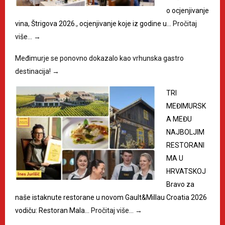
o ocjenjivanje
vina, Štrigova 2026., ocjenjivanje koje iz godine u…
Pročitaj
više…
→
Međimurje se ponovno dokazalo kao vrhunska gastro
destinacija!
→
TRI
MEĐIMURSK
A MEĐU
NAJBOLJIM
RESTORANI
MA U
HRVATSKOJ
Bravo za
naše istaknute restorane u novom Gault&Millau Croatia 2026
vodiču: Restoran Mala…
Pročitaj više…
→