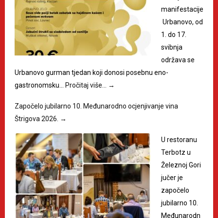
manifestacije
Urbanovo, od
1. do 17.
svibnja
održava se
Urbanovo gurman tjedan koji donosi posebnu eno-
gastronomsku…
Pročitaj više…
→
Započelo jubilarno 10. Međunarodno ocjenjivanje vina
Štrigova 2026.
→
U restoranu
Terbotz u
Železnoj Gori
jučer je
započelo
jubilarno 10.
Međunarodn