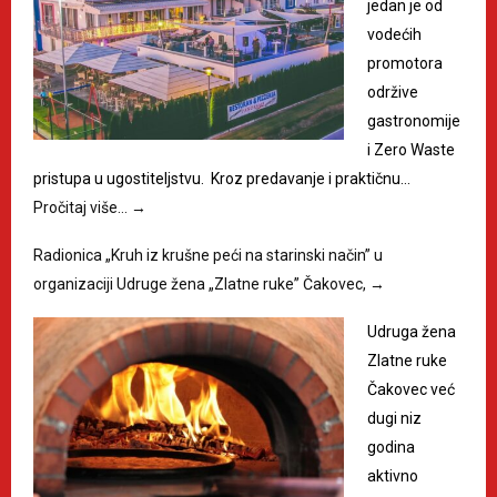
jedan je od
vodećih
promotora
održive
gastronomije
i Zero Waste
pristupa u ugostiteljstvu. Kroz predavanje i praktičnu…
Pročitaj više…
→
Radionica „Kruh iz krušne peći na starinski način” u
organizaciji Udruge žena „Zlatne ruke” Čakovec,
→
Udruga žena
Zlatne ruke
Čakovec već
dugi niz
godina
aktivno