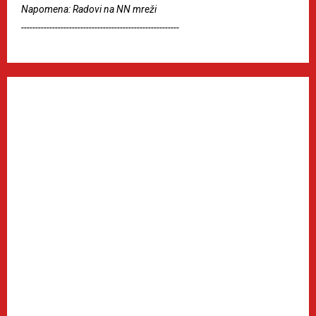
Napomena: Radovi na NN mreži
--------------------------------------------------------