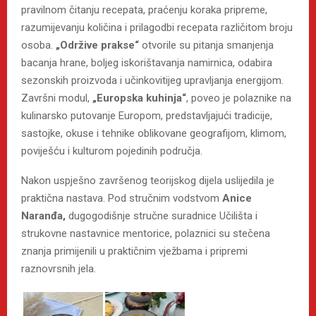
pravilnom čitanju recepata, praćenju koraka pripreme,
razumijevanju količina i prilagodbi recepata različitom broju
osoba.
„Održive prakse“
otvorile su pitanja smanjenja
bacanja hrane, boljeg iskorištavanja namirnica, odabira
sezonskih proizvoda i učinkovitijeg upravljanja energijom.
Završni modul,
„Europska kuhinja“
, poveo je polaznike na
kulinarsko putovanje Europom, predstavljajući tradicije,
sastojke, okuse i tehnike oblikovane geografijom, klimom,
poviješću i kulturom pojedinih područja.
Nakon uspješno završenog teorijskog dijela uslijedila je
praktična nastava. Pod stručnim vodstvom
Anice
Naranđa,
dugogodišnje stručne suradnice Učilišta i
strukovne nastavnice mentorice, polaznici su stečena
znanja primijenili u praktičnim vježbama i pripremi
raznovrsnih jela.