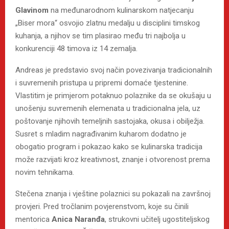
Glavinom
na međunarodnom kulinarskom natjecanju
„Biser mora“ osvojio zlatnu medalju u disciplini timskog
kuhanja, a njihov se tim plasirao među tri najbolja u
konkurenciji 48 timova iz 14 zemalja.
Andreas je predstavio svoj način povezivanja tradicionalnih
i suvremenih pristupa u pripremi domaće tjestenine.
Vlastitim je primjerom potaknuo polaznike da se okušaju u
unošenju suvremenih elemenata u tradicionalna jela, uz
poštovanje njihovih temeljnih sastojaka, okusa i obilježja.
Susret s mladim nagrađivanim kuharom dodatno je
obogatio program i pokazao kako se kulinarska tradicija
može razvijati kroz kreativnost, znanje i otvorenost prema
novim tehnikama.
Stečena znanja i vještine polaznici su pokazali na završnoj
provjeri. Pred tročlanim povjerenstvom, koje su činili
mentorica
Anica Naranđa
, strukovni učitelj ugostiteljskog