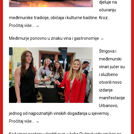
djeluje na
očuvanju
međimurske tradicije, običaja i kulturne baštine. Kroz…
Pročitaj više…
→
Međimurje ponovno u znaku vina i gastronomije
→
Štrigova i
međimurski
vinari jučer su
i službeno
otvorili novo
izdanje
manifestacije
Urbanovo,
jednog od najpoznatijih vinskih događanja u sjevernoj…
Pročitaj više…
→
Kad vinari postanu vlastiti suci – kako Pušipel vide oni koji ga