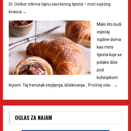
Dr. Oetker otkriva tajnu savršenog tijesta – moć svježeg
kvasca
→
Malo što budi
osjećaj
topline doma
kao miris
tijesta koje se
polako diže
pod
kuhinjskom
krpom. Taj trenutak strpljenja, iščekivanja…
Pročitaj više…
→
OGLAS ZA NAJAM