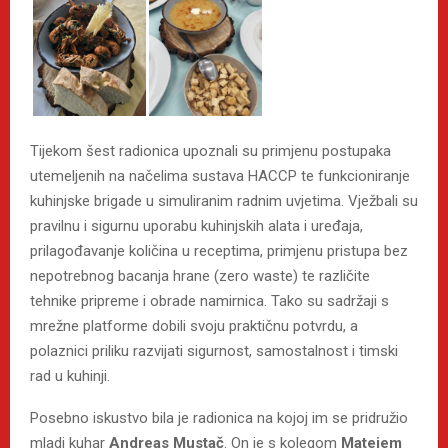
Tijekom šest radionica upoznali su primjenu postupaka
utemeljenih na načelima sustava HACCP te funkcioniranje
kuhinjske brigade u simuliranim radnim uvjetima. Vježbali su
pravilnu i sigurnu uporabu kuhinjskih alata i uređaja,
prilagođavanje količina u receptima, primjenu pristupa bez
nepotrebnog bacanja hrane (zero waste) te različite
tehnike pripreme i obrade namirnica. Tako su sadržaji s
mrežne platforme dobili svoju praktičnu potvrdu, a
polaznici priliku razvijati sigurnost, samostalnost i timski
rad u kuhinji.
Posebno iskustvo bila je radionica na kojoj im se pridružio
mladi kuhar
Andreas Mustač
. On je s kolegom
Matejem