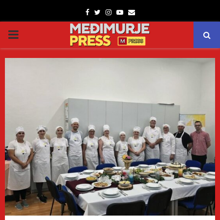
Facebook
Twitter
Instagram
Youtube
Email
PRIMARY
MENU