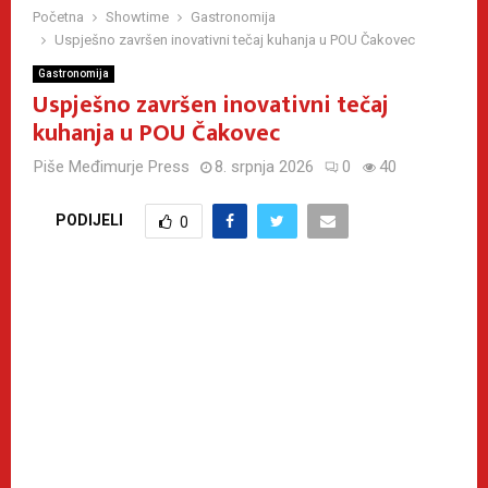
Početna
Showtime
Gastronomija
Uspješno završen inovativni tečaj kuhanja u POU Čakovec
Gastronomija
Uspješno završen inovativni tečaj
kuhanja u POU Čakovec
Piše
Međimurje Press
8. srpnja 2026
0
40
PODIJELI
0