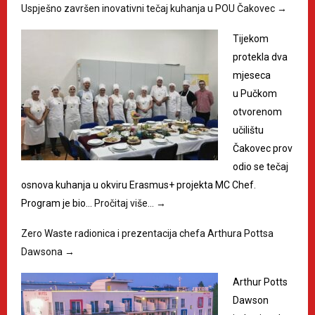
Uspješno završen inovativni tečaj kuhanja u POU Čakovec
→
Tijekom
protekla dva
mjeseca
u Pučkom
otvorenom
učilištu
Čakovec prov
odio se tečaj
osnova kuhanja u okviru Erasmus+ projekta MC Chef.
Program je bio…
Pročitaj više…
→
Zero Waste radionica i prezentacija chefa Arthura Pottsa
Dawsona
→
Arthur Potts
Dawson