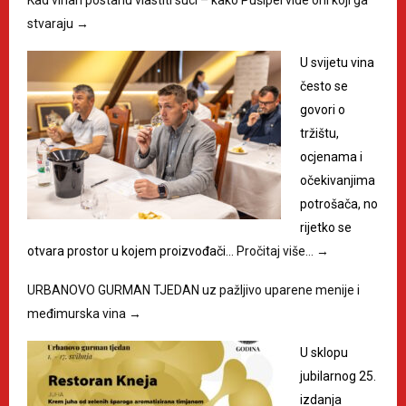
stvaraju
→
U svijetu vina
često se
govori o
tržištu,
ocjenama i
očekivanjima
potrošača, no
rijetko se
otvara prostor u kojem proizvođači…
Pročitaj više…
→
URBANOVO GURMAN TJEDAN uz pažljivo uparene menije i
međimurska vina
→
U sklopu
jubilarnog 25.
izdanja