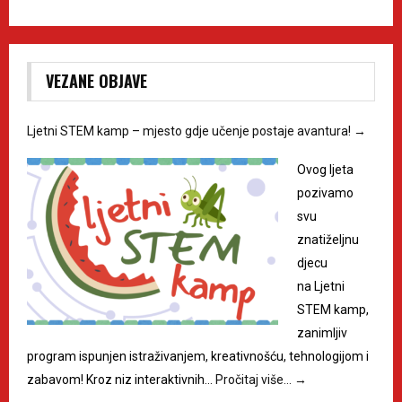
VEZANE OBJAVE
Ljetni STEM kamp – mjesto gdje učenje postaje avantura!
→
Ovog ljeta
pozivamo
svu
znatiželjnu
djecu
na Ljetni
STEM kamp,
zanimljiv
program ispunjen istraživanjem, kreativnošću, tehnologijom i
zabavom! Kroz niz interaktivnih…
Pročitaj više…
→