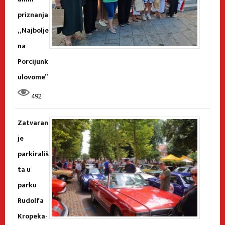
priznanja
„Najbolje
na
Porcijunk
ulovome”
492
Zatvaran
je
parkirališ
ta u
parku
Rudolfa
Kropeka-