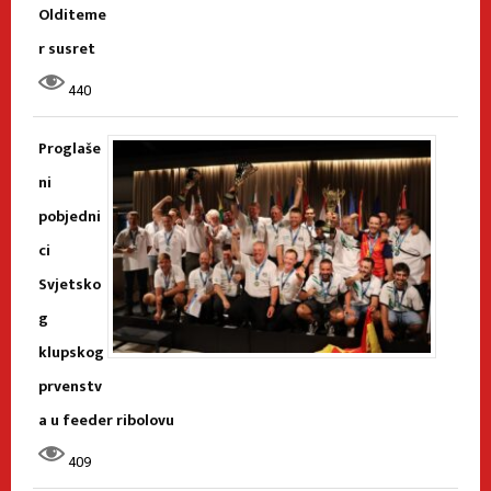
Olditeme
r susret
440
Proglaše
ni
pobjedni
ci
Svjetsko
g
klupskog
prvenstv
a u feeder ribolovu
409