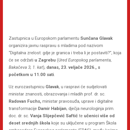
Zastupnica u Europskom parlamentu
Sunčana Glavak
organizira javnu raspravu s mladima pod nazivom
“Digitalna zrelost: gdje je granica i treba li je postaviti?”, koja
će se održati
u Zagrebu
(
Ured Europskog parlamenta,
Bakačeva 3, 1. kat
),
danas, 23. veljače 2026., s
početkom u 11.00
sati
.
Uz eurozastupnicu
Glavak
, u raspravi će sudjelovati
ministar znanosti, obrazovanja i mladih prof. dr. sc.
Radovan Fuchs,
ministar pravosuđa, uprave i digitalne
transformacije
Damir Habijan
, dječja neurologinja prim.
doc. dr. sc.
Vanja Slijepčević Saftić
te
učenici
više od
deset srednjih škola
koje su uključene u program Škola