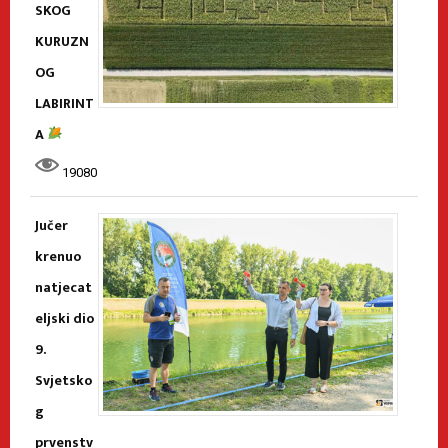
SKOG
KURUZN
OG
LABIRINT
A
19080
Jučer
krenuo
natjecat
eljski dio
9.
Svjetsko
g
prvenstv