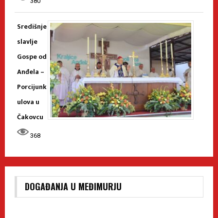
380
Središnje
slavlje
Gospe od
Anđela –
Porcijunk
ulova u
Čakovcu
368
DOGAĐANJA U MEĐIMURJU