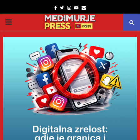
Facebook
Twitter
Instagram
Youtube
Email
PRIMARY
MENU