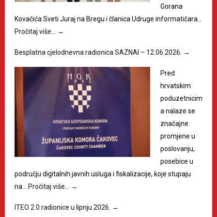
Gorana
Kovačića Sveti Juraj na Bregu i članica Udruge informatičara…
Pročitaj više…
→
Besplatna cjelodnevna radionica SAZNAI – 12.06.2026.
→
Pred
hrvatskim
poduzetnicim
a nalaze se
značajne
promjene u
poslovanju,
posebice u
području digitalnih javnih usluga i fiskalizacije, koje stupaju
na…
Pročitaj više…
→
ITEO 2.0 radionice u lipnju 2026.
→