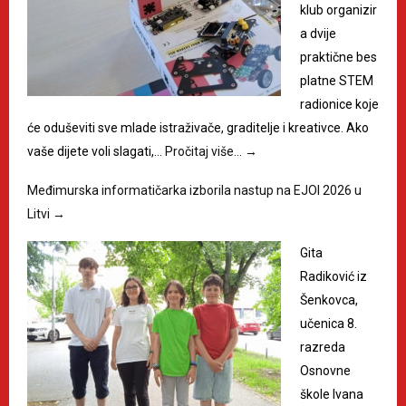
klub organizir
a dvije
praktične bes
platne STEM
radionice koje
će oduševiti sve mlade istraživače, graditelje i kreativce. Ako
vaše dijete voli slagati,…
Pročitaj više…
→
Međimurska informatičarka izborila nastup na EJOI 2026 u
Litvi
→
Gita
Radiković iz
Šenkovca,
učenica 8.
razreda
Osnovne
škole Ivana