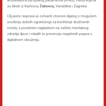
ambasadora Europskog parlamenta (EPAS), među kojima
su škole iz Karlovca,
Čakovca,
Varaždina i Zagreba.
Cilj javne rasprave je ostvariti otvoreni dijalog o mogućem
uvođenju dobnih ograničenja za korištenje društvenih
mreža, s posebnim naglaskom na zaštitu mentalnog
zdravlja djece i mladih te prevenciju negativnih pojava u
digitalnom okruženju.