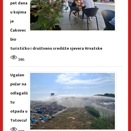
pet dana
u kojima
je
Čakovec
bio
turističko i društveno središte sjevera Hrvatske
386
Ugašen
požar na
odlagališ
tu
otpada u
Totovcu!