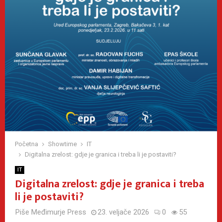
Početna
Showtime
IT
Digitalna zrelost: gdje je granica i treba li je postaviti?
IT
Digitalna zrelost: gdje je granica i treba
li je postaviti?
Piše
Međimurje Press
23. veljače 2026
0
55