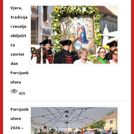
Vjera,
tradicija
i veselje
obilježit
će
završni
dan
Porcijunk
ulova
409
Porcijunk
ulovo
2026. –