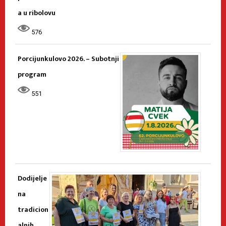
a u ribolovu
576
Porcijunkulovo 2026. – Subotnji
program
551
Dodijelje
na
tradicion
alnih