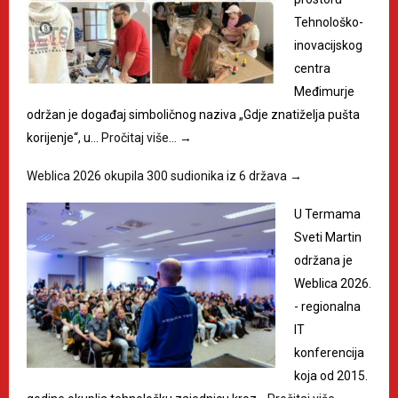
Tehnološko-
inovacijskog
centra
Međimurje
održan je događaj simboličnog naziva „Gdje znatiželja pušta
korijenje“, u…
Pročitaj više…
→
Weblica 2026 okupila 300 sudionika iz 6 država
→
U Termama
Sveti Martin
održana je
Weblica 2026.
- regionalna
IT
konferencija
koja od 2015.