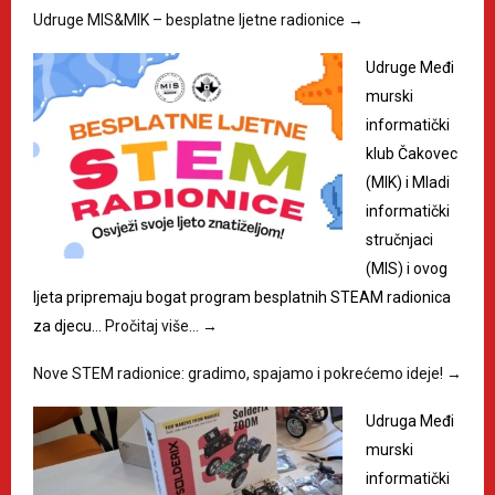
Udruge MIS&MIK – besplatne ljetne radionice
→
Udruge Međi
murski
informatički
klub Čakovec
(MIK) i Mladi
informatički
stručnjaci
(MIS) i ovog
ljeta pripremaju bogat program besplatnih STEAM radionica
za djecu…
Pročitaj više…
→
Nove STEM radionice: gradimo, spajamo i pokrećemo ideje!
→
Udruga Međi
murski
informatički