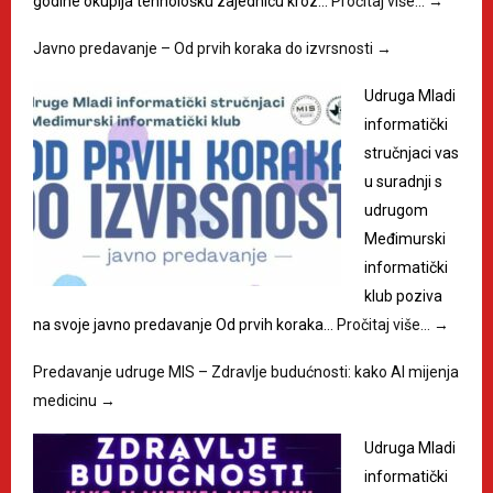
godine okuplja tehnološku zajednicu kroz…
Pročitaj više…
→
Javno predavanje – Od prvih koraka do izvrsnosti
→
Udruga Mladi
informatički
stručnjaci vas
u suradnji s
udrugom
Međimurski
informatički
klub poziva
na svoje javno predavanje Od prvih koraka…
Pročitaj više…
→
Predavanje udruge MIS – Zdravlje budućnosti: kako AI mijenja
medicinu
→
Udruga Mladi
informatički