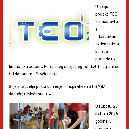
U lipnju
projekt ITEO
2.0 nastavlja
s
edukativnim
aktivnostima
koje se
provode uz
financijsku potporu Europskog socijalnog fonda+. Program se
širi dodatnim…
Pročitaj više…
→
Gdje znatiželja pušta korijenje – inspirativan STE(A)M
događaj u Međimurju
→
U subotu, 23.
svibnja 2026.
godine, u
prostoru