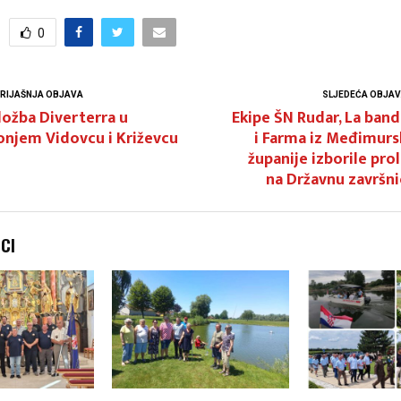
0
RIJAŠNJA OBJAVA
SLJEDEĆA OBJA
ložba Diverterra u
Ekipe ŠN Rudar, La band
onjem Vidovcu i Križevcu
i Farma iz Međimurs
županije izborile pro
na Državnu završn
NCI