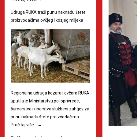
Udruga RUKA traži punu naknadu štete
proizvođačima ovčjeg i kozjeg mlijeka
→
Regionalna udruga kozara i ovčara RUKA
uputila je Ministarstvu poljoprivrede,
šumarstva i ribarstva službeni zahtjev za
punu naknadu štete proizvođačima…
Pročitaj više…
→