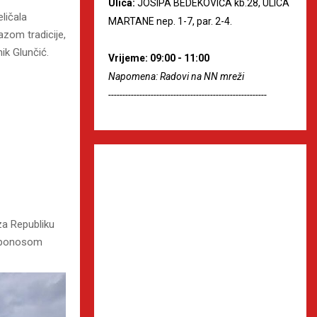
Ulica:
JOSIPA BEDEKOVIĆA kb.28, ULICA
ličala
MARTANE nep. 1-7, par. 2-4.
zom tradicije,
ik Glunčić.
Vrijeme: 09:00 - 11:00
Napomena: Radovi na NN mreži
--------------------------------------------------------
za Republiku
 s ponosom