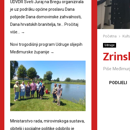
UDVDR Sveti Juraj na Bregu organizirala
je uz podršku općine proslavu Dana
pobjede Dana domovinske zahvalnosti,
Dana hrvatskih branitelja, te…
Pročitaj
više…
→
Početna
Kult
Novi trogodišnji program Udruge slijepih
Udruge
Zrins
Međimurske županije
→
Piše
Međimurj
PODIJELI
Ministarstvo rada, mirovinskoga sustava,
obitelji i socijalne politike odobrilo je