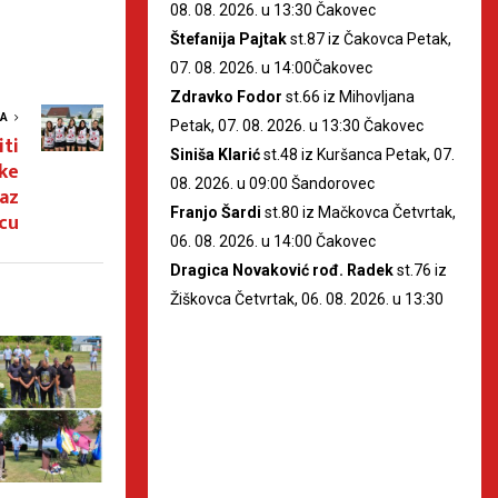
08. 08. 2026. u 13:30 Čakovec
Štefanija Pajtak
st.87 iz Čakovca Petak,
07. 08. 2026. u 14:00Čakovec
Zdravko Fodor
st.66 iz Mihovljana
VA
Petak, 07. 08. 2026. u 13:30 Čakovec
iti
Siniša Klarić
st.48 iz Kuršanca Petak, 07.
ke
08. 2026. u 09:00 Šandorovec
laz
Franjo Šardi
st.80 iz Mačkovca Četvrtak,
icu
06. 08. 2026. u 14:00 Čakovec
Dragica Novaković rođ. Radek
st.76 iz
Žiškovca Četvrtak, 06. 08. 2026. u 13:30