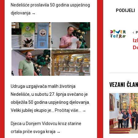
Nedelišće proslavila 50 godina uspješnog
PODIJELI
djelovanja
→
P
Iz
D
VEZANI ČLA
Udruga uzgajivača malih životinja
Nedelišće, u subotu 27. lipnja svečano je
obilježila 50 godina uspješnog djelovanja.
Veliki jubilej okupio je…
Pročitaj više…
→
Djeca u Donjem Vidovcu kroz starine
crtala priče svoga kraja
→