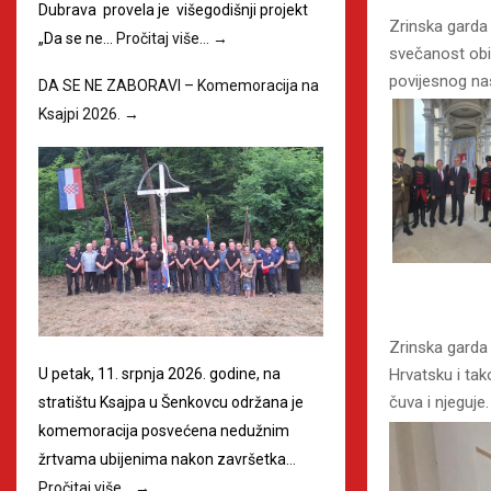
Dubrava provela je višegodišnji projekt
Zrinska garda 
„Da se ne…
Pročitaj više…
→
svečanost obi
povijesnog nas
DA SE NE ZABORAVI – Komemoracija na
Ksajpi 2026.
→
Zrinska garda
Hrvatsku i tak
U petak, 11. srpnja 2026. godine, na
čuva i njeguje.
stratištu Ksajpa u Šenkovcu održana je
komemoracija posvećena nedužnim
žrtvama ubijenima nakon završetka…
Pročitaj više…
→