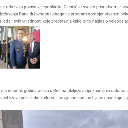
se odazvala pozivu veleposlanika Glunčića i svojim prisustvom je uve
lježavanja Dana državnosti i obogatila program dostojanstvenim prika
ljeđa i svih vrijednosti koje predstavlja kako je to naglasio veleposlan
 već desetak godina odlazi u Beč na obilježavanja značajnih datuma 
o približava publici dio kulturne i povijesne baštine Lijepe naše koju