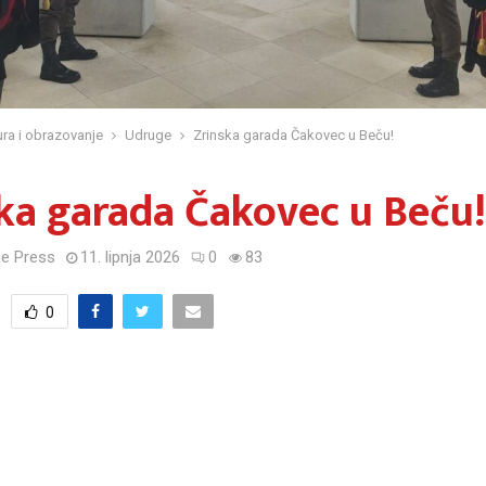
ura i obrazovanje
Udruge
Zrinska garada Čakovec u Beču!
ka garada Čakovec u Beču!
e Press
11. lipnja 2026
0
83
0