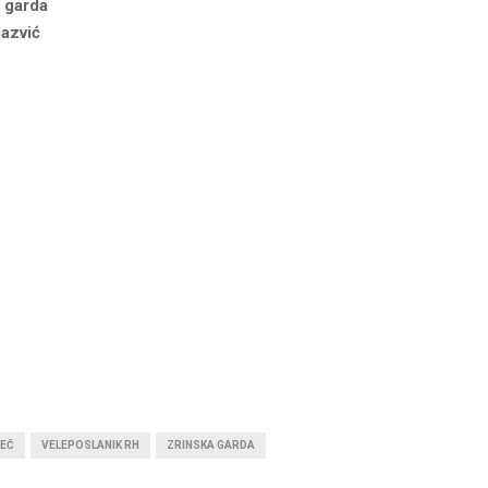
a garda
Jazvić
EČ
VELEPOSLANIK RH
ZRINSKA GARDA