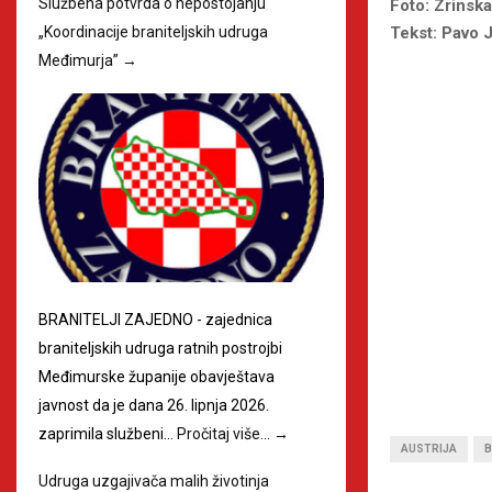
Službena potvrda o nepostojanju
Foto: Zrinsk
Tekst: Pavo 
„Koordinacije braniteljskih udruga
Međimurja”
→
BRANITELJI ZAJEDNO - zajednica
braniteljskih udruga ratnih postrojbi
Međimurske županije obavještava
javnost da je dana 26. lipnja 2026.
zaprimila službeni…
Pročitaj više…
→
AUSTRIJA
B
Udruga uzgajivača malih životinja