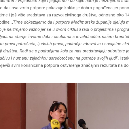
 identitet i vrijednosti koje njegujemo i do kojih nam je neizmjerno stal
o da i ova vrsta potpore pokazuje koliko je dobro pogođena jer pono
a time i još više sredstava za razvoj civilnoga društva, odnosno oko 1
dine: „
Time dokazujemo da i potpore Međimurske županije djeluju m
o je neizmjerno važno jer se u ovom ciklusu radi o projektima i prog
udima starije životne dobi i osobama s invalidnošću, našim branitelj
ti prava potrošača, ljudskih prava, području zdravstva i socijalne skrb
i društva. Radi se o područjima koja za nas predstavljaju prioritete j
jučivu i humanu zajednicu usredotočenu na potrebe svojih ljudi
“, ist
ljevši svim korisnicima potpora ostvarenje značajnih rezultata na do