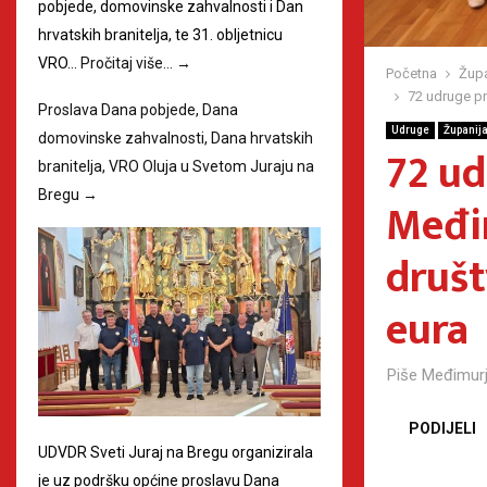
pobjede, domovinske zahvalnosti i Dan
hrvatskih branitelja, te 31. obljetnicu
VRO…
Pročitaj više…
→
Početna
Župa
72 udruge pr
Proslava Dana pobjede, Dana
Udruge
Županij
domovinske zahvalnosti, Dana hrvatskih
72 ud
branitelja, VRO Oluja u Svetom Juraju na
Bregu
→
Međim
društ
eura
Piše
Međimurj
PODIJELI
UDVDR Sveti Juraj na Bregu organizirala
je uz podršku općine proslavu Dana