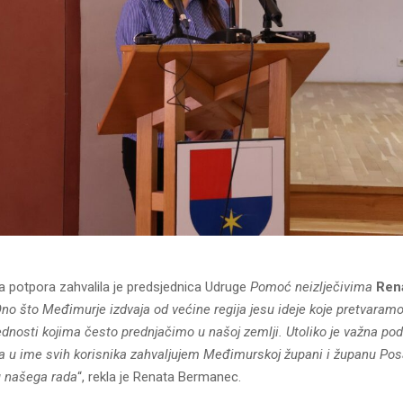
a potpora zahvalila je predsjednica Udruge
Pomoć neizlječivima
Ren
no što Međimurje izdvaja od većine regija jesu ideje koje pretvaramo 
jednosti kojima često prednjačimo u našoj zemlji. Utoliko je važna po
a u ime svih korisnika zahvaljujem Međimurskoj župani i županu Po
u našega rada
“, rekla je Renata Bermanec.