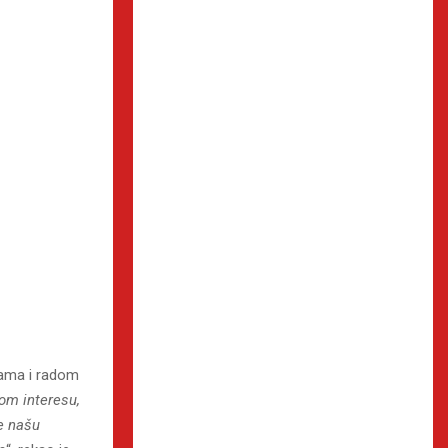
jama i radom
tom interesu,
e našu