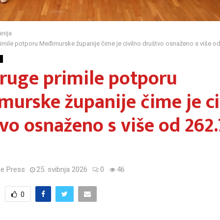
nija
imile potporu Međimurske županije čime je civilno društvo osnaženo s više o
a
ruge primile potporu
urske županije čime je ci
vo osnaženo s više od 262
e Press
25. svibnja 2026
0
46
0