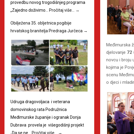
provedbu novog trogodišnjeg programa
„Zajedno doživimo…
Pročitaj više…
→
Obilježena 35. obljetnica pogibije
hrvatskog branitelja Predraga Jurčeca
→
Međimurska žu
djelovanje
72
novcu i broju 
kojima je Povj
scenu Međimurj
o djeci i mlad
Udruga dragovoljaca i veterana
domovinskog rata Podružnica
Međimurske županije i ogranak Donja
Dubrava provela je višegodišnji projekt
„Da se ne…
Pročitaj više…
→