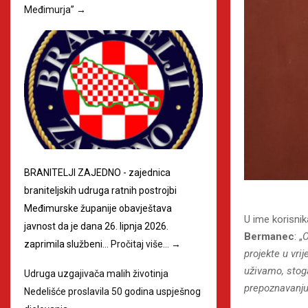
Međimurja”
→
BRANITELJI ZAJEDNO - zajednica
braniteljskih udruga ratnih postrojbi
Međimurske županije obavještava
U ime korisnik
javnost da je dana 26. lipnja 2026.
Bermanec
: „
O
zaprimila službeni…
Pročitaj više…
→
projekte u vri
uživamo, stog
Udruga uzgajivača malih životinja
prepoznavanj
Nedelišće proslavila 50 godina uspješnog