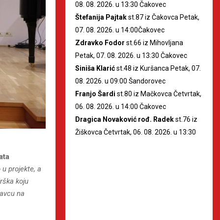
08. 08. 2026. u 13:30 Čakovec
Štefanija Pajtak
st.87 iz Čakovca Petak,
07. 08. 2026. u 14:00Čakovec
Zdravko Fodor
st.66 iz Mihovljana
Petak, 07. 08. 2026. u 13:30 Čakovec
Siniša Klarić
st.48 iz Kuršanca Petak, 07.
08. 2026. u 09:00 Šandorovec
Franjo Šardi
st.80 iz Mačkovca Četvrtak,
06. 08. 2026. u 14:00 Čakovec
Dragica Novaković rođ. Radek
st.76 iz
Žiškovca Četvrtak, 06. 08. 2026. u 13:30
ata
u projekte, a
drška koju
savcu na