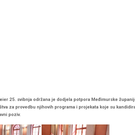
eier 25. svibnja održana je dodjela potpora Međimurske župan
štva za provedbu njihovih programa i projekata koje su kandidira
avni poziv.