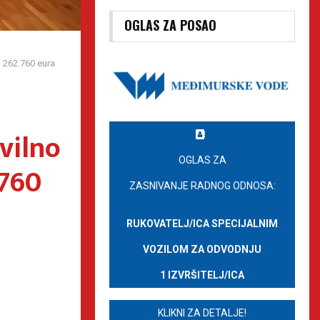
OGLAS ZA POSAO
d 262.760 eura
vilno
OGLAS ZA
.760
ZASNIVANJE RADNOG ODNOSA:
RUKOVATELJ/ICA SPECIJALNIM
VOZILOM ZA ODVODNJU
1 IZVRŠITELJ/ICA
KLIKNI ZA DETALJE!