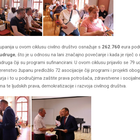
panija u ovom ciklusu civilno društvo osnažuje s
262.760
eura podu
 udruge
, što je u odnosu na lani značajno povećanje i kada je riječ 
udruga čiji su programi sufinancirani. U ovom ciklusu prijavilo se 79 
erenstvo županu predložilo 72 asocijacije čiji programi i projekti obog
a i to u područjima zaštite prava potrošača, zdravstvene i socijalne 
ima te ljudskih prava, demokratizacije i razvoja civilnog društva.