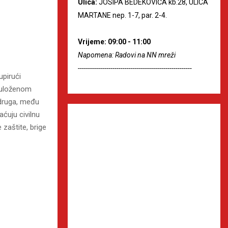
Ulica:
JOSIPA BEDEKOVIĆA kb.28, ULICA
MARTANE nep. 1-7, par. 2-4.
Vrijeme: 09:00 - 11:00
Napomena: Radovi na NN mreži
--------------------------------------------------------
pirući
o uloženom
udruga, među
aćuju civilnu
zaštite, brige