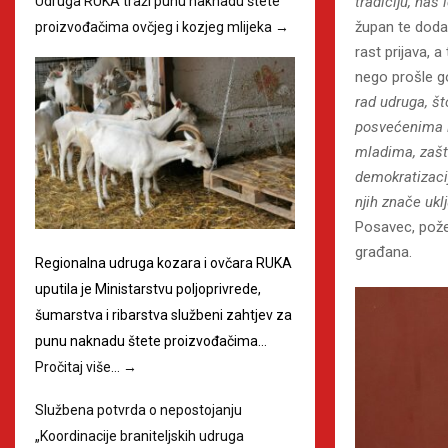
Udruga RUKA traži punu naknadu štete
tradiciju, naš
župan te doda
proizvođačima ovčjeg i kozjeg mlijeka
→
rast prijava, 
nego prošle go
rad udruga, št
posvećenima lj
mladima, zašti
demokratizacij
njih znače ukl
Posavec, pože
građana.
Regionalna udruga kozara i ovčara RUKA
uputila je Ministarstvu poljoprivrede,
šumarstva i ribarstva službeni zahtjev za
punu naknadu štete proizvođačima…
Pročitaj više…
→
Službena potvrda o nepostojanju
„Koordinacije braniteljskih udruga