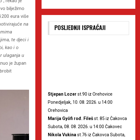
o
“, rekao je
vo bilježimo
4.200 eura više
otivirajuće na
POSLJEDNJI ISPRAĆAJI
ramima
ima, te djeci i
i, kao i o
er ulaganja u
aknuo je župan
brobit
Stjepan Lozer
st.90 iz Orehovice
Ponedjeljak, 10. 08. 2026. u 14:00
Orehovica
Marija Gyöfi rođ. Fileš
st. 85 iz Čakovca
Subota, 08. 08. 2026. u 14:00 Čakovec
Nikola Vukina
st.76 iz Čakovca Subota,