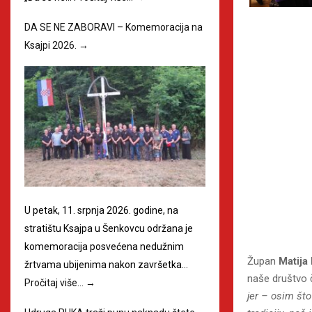
DA SE NE ZABORAVI – Komemoracija na
Ksajpi 2026.
→
U petak, 11. srpnja 2026. godine, na
stratištu Ksajpa u Šenkovcu održana je
komemoracija posvećena nedužnim
Župan
Matija
žrtvama ubijenima nakon završetka…
naše društvo č
Pročitaj više…
→
jer – osim št