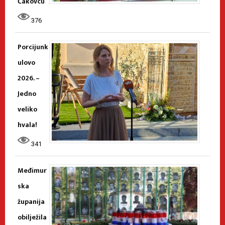
Čakovcu
376
Porcijunk
ulovo
2026. –
Jedno
veliko
hvala!
341
Međimur
ska
županija
obilježila