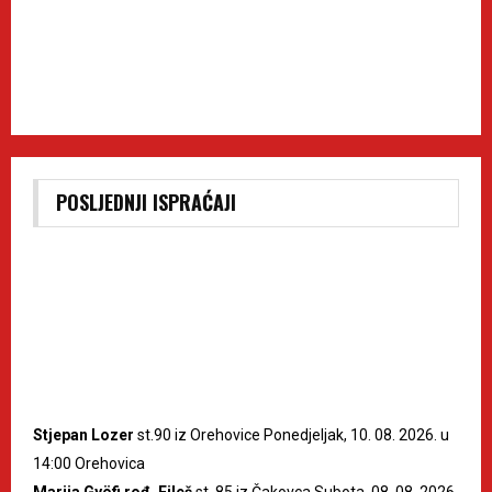
POSLJEDNJI ISPRAĆAJI
Stjepan Lozer
st.90 iz Orehovice Ponedjeljak, 10. 08. 2026. u
14:00 Orehovica
Marija Gyöfi rođ. Fileš
st. 85 iz Čakovca Subota, 08. 08. 2026.