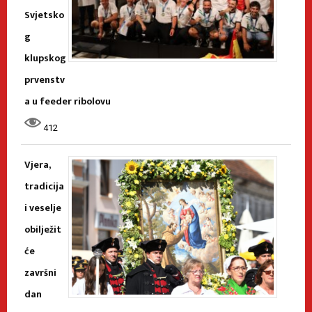
Svjetsko
g
klupskog
prvenstv
a u feeder ribolovu
412
Vjera,
tradicija
i veselje
obilježit
će
završni
dan