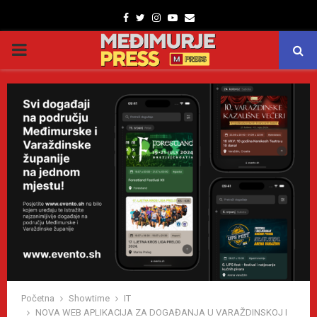
Facebook
Twitter
Instagram
Youtube
Email
PRIMARY
MENU
Početna
Showtime
IT
NOVA WEB APLIKACIJA ZA DOGAĐANJA U VARAŽDINSKOJ I