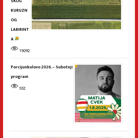
SKOG
KURUZN
OG
LABIRINT
A
19092
Porcijunkulovo 2026. – Subotnji
program
552