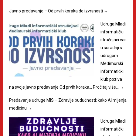
Javno predavanje – Od prvih koraka do izvrsnosti
→
Udruga Mladi
informatički
stručnjaci vas
u suradnji s
udrugom
Međimurski
informatički
klub poziva
na svoje javno predavanje Od prvih koraka…
Pročitaj više…
→
Predavanje udruge MIS – Zdravlje budućnosti: kako AI mijenja
medicinu
→
Udruga Mladi
informatički