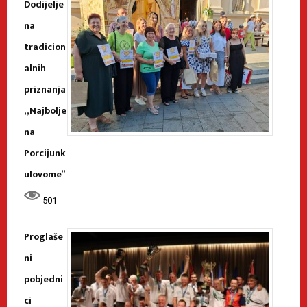
Dodijelje
na
tradicion
alnih
priznanja
„Najbolje
na
Porcijunk
ulovome”
501
Proglaše
ni
pobjedni
ci