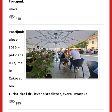
Porcijunk
ulova
410
Porcijunk
ulovo
2026. –
pet dana
u kojima
je
Čakovec
bio
turističko i društveno središte sjevera Hrvatske
395