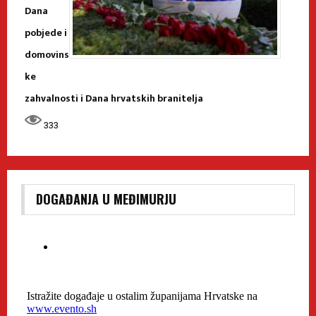
Dana
pobjede i
domovins
ke
zahvalnosti i Dana hrvatskih branitelja
333
DOGAĐANJA U MEĐIMURJU