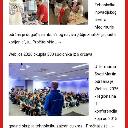
Tehnološko-
inovacijskog
centra
Međimurje
održan je događaj simboličnog naziva „Gdje znatiželja pušta
korijenje“, u…
Pročitaj više…
→
Weblica 2026 okupila 300 sudionika iz 6 država
→
U Termama
Sveti Martin
održana je
Weblica 2026.
- regionalna
IT
konferencija
koja od 2015.
godine okuplja tehnološku zajednicu kroz…
Pročitaj više…
→