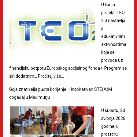
U lipnju
projekt ITEO
2.0 nastavlja
s
edukativnim
aktivnostima
koje se
provode uz
financijsku potporu Europskog socijalnog fonda+. Program se
širi dodatnim…
Pročitaj više…
→
Gdje znatiželja pušta korijenje – inspirativan STE(A)M
događaj u Međimurju
→
U subotu, 23.
svibnja 2026.
godine, u
prostoru