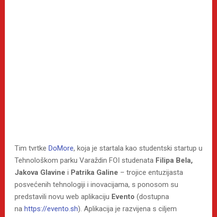
Tim tvrtke
DoMore
, koja je startala kao studentski startup u
Tehnološkom parku Varaždin FOI studenata
Filipa Bela,
Jakova Glavine
i
Patrika Galine
– trojice entuzijasta
posvećenih tehnologiji i inovacijama, s ponosom su
predstavili novu web aplikaciju
Evento
(dostupna
na
https://evento.sh
). Aplikacija je razvijena s ciljem