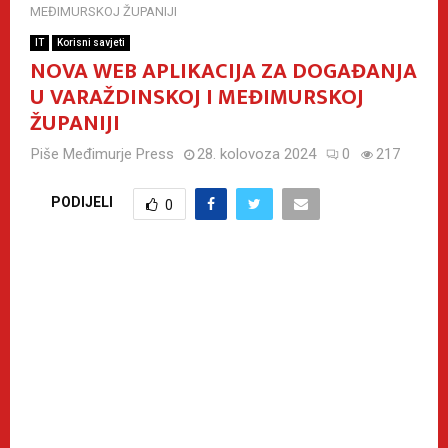
MEĐIMURSKOJ ŽUPANIJI
IT
Korisni savjeti
NOVA WEB APLIKACIJA ZA DOGAĐANJA
U VARAŽDINSKOJ I MEĐIMURSKOJ
ŽUPANIJI
Piše
Međimurje Press
28. kolovoza 2024
0
217
PODIJELI
0