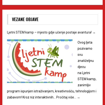
VEZANE OBJAVE
Ljetni STEM kamp – mjesto gdje učenje postaje avantura!
→
Ovog ljeta
pozivamo
svu
znatiželjnu
djecu
na Ljetni
STEM kamp,
zanimljiv
program ispunjen istraživanjem, kreativnošću, tehnologijom i
zabavom! Kroz niz interaktivnih…
Pročitaj više…
→