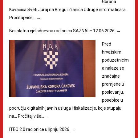
Gorana
Kovačića Sveti Juraj na Bregu i članica Udruge informatičara…
Pročitaj više…
→
Besplatna cjelodnevna radionica SAZNAI – 12.06.2026.
→
Pred
hrvatskim
poduzetnicim
a nalaze se
značajne
promjene u
poslovanju,
posebice u
području digitalnih javnih usluga i fiskalizacije, koje stupaju
na…
Pročitaj više…
→
ITEO 2.0 radionice u lipnju 2026.
→