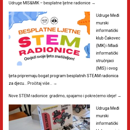
Udruge MIS&MIK – besplatne ljetne radionice
→
Udruge Međi
murski
informatički
klub Čakovec
(MIK) i Mladi
informatički
stručnjaci
(MIS) i ovog
ljeta pripremaju bogat program besplatnih STEAM radionica
za djecu…
Pročitaj više…
→
Nove STEM radionice: gradimo, spajamo i pokrećemo ideje!
→
Udruga Međi
murski
informatički