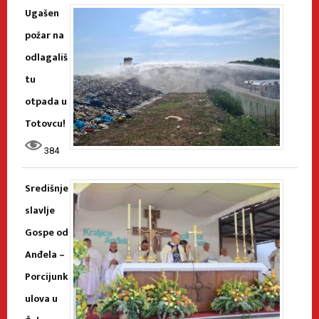
Ugašen
požar na
odlagališ
tu
otpada u
Totovcu!
384
Središnje
slavlje
Gospe od
Anđela –
Porcijunk
ulova u