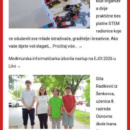
klub organizir
a dvije
praktične bes
platne STEM
radionice koje
će oduševiti sve mlade istraživače, graditelje i kreativce. Ako
vaše dijete voli slagati,…
Pročitaj više…
→
Međimurska informatičarka izborila nastup na EJOI 2026 u
Litvi
→
Gita
Radiković iz
Šenkovca,
učenica 8.
razreda
Osnovne
škole Ivana