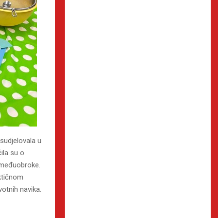
 sudjelovala u
ila su o
i međuobroke.
aktičnom
votnih navika.