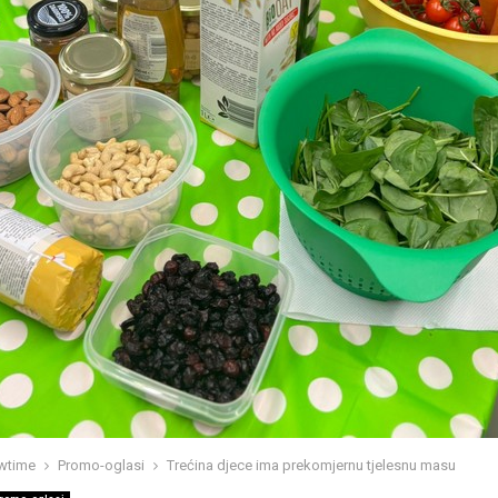
wtime
Promo-oglasi
Trećina djece ima prekomjernu tjelesnu masu