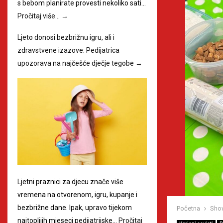
s bebom planirate provesti nekoliko sati…
Pročitaj više…
→
Ljeto donosi bezbrižnu igru, ali i
zdravstvene izazove: Pedijatrica
upozorava na najčešće dječje tegobe
→
Ljetni praznici za djecu znače više
vremena na otvorenom, igru, kupanje i
bezbrižne dane. Ipak, upravo tijekom
Početna
Sho
najtoplijih mjeseci pedijatrijske…
Pročitaj