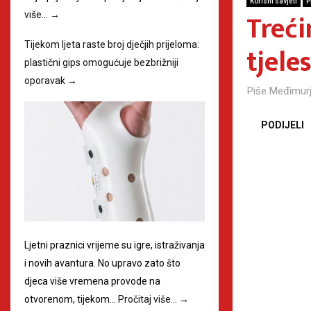
Korisni savjeti
P
Treći
više…
→
Tijekom ljeta raste broj dječjih prijeloma:
tjele
plastični gips omogućuje bezbrižniji
oporavak
→
Piše
Međimurj
PODIJELI
Ljetni praznici vrijeme su igre, istraživanja
i novih avantura. No upravo zato što
djeca više vremena provode na
otvorenom, tijekom…
Pročitaj više…
→