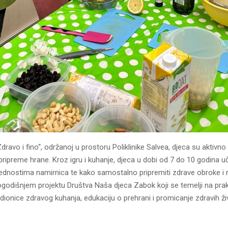
Zdravo i fino“, održanoj u prostoru Poliklinike Salvea, djeca su aktivno
ipreme hrane. Kroz igru i kuhanje, djeca u dobi od 7 do 10 godina uč
rijednostima namirnica te kako samostalno pripremiti zdrave obroke 
gogodišnjem projektu Društva Naša djeca Zabok koji se temelji na pr
dionice zdravog kuhanja, edukaciju o prehrani i promicanje zdravih ži