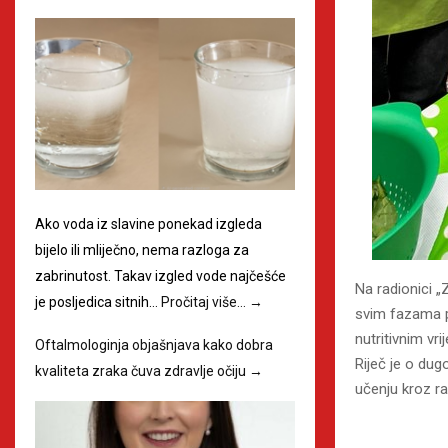
Ako voda iz slavine ponekad izgleda
bijelo ili mliječno, nema razloga za
zabrinutost. Takav izgled vode najčešće
Na radionici „
je posljedica sitnih…
Pročitaj više…
→
svim fazama pr
nutritivnim v
Oftalmologinja objašnjava kako dobra
Riječ je o du
kvaliteta zraka čuva zdravlje očiju
→
učenju kroz ra