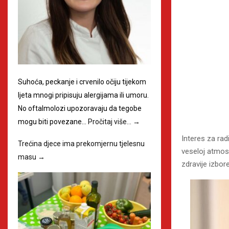
Suhoća, peckanje i crvenilo očiju tijekom
ljeta mnogi pripisuju alergijama ili umoru.
No oftalmolozi upozoravaju da tegobe
mogu biti povezane…
Pročitaj više…
→
Interes za rad
Trećina djece ima prekomjernu tjelesnu
veseloj atmosf
masu
→
zdravije izbor