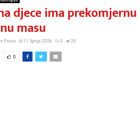
romo-oglasi
na djece ima prekomjernu
snu masu
e Press
11. lipnja 2026
0
35
0