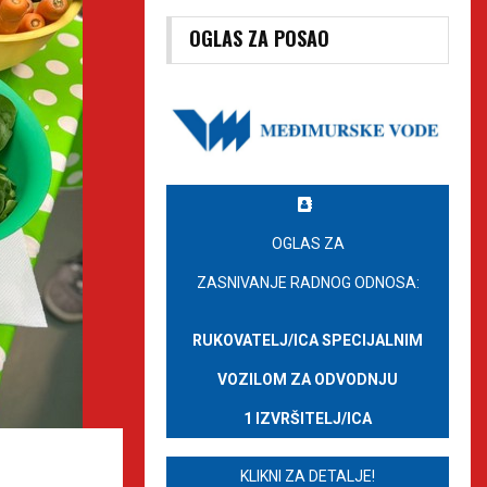
OGLAS ZA POSAO
OGLAS ZA
ZASNIVANJE RADNOG ODNOSA:
RUKOVATELJ/ICA SPECIJALNIM
VOZILOM ZA ODVODNJU
1 IZVRŠITELJ/ICA
KLIKNI ZA DETALJE!