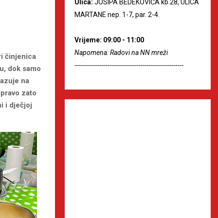
Ulica:
JOSIPA BEDEKOVIĆA kb.28, ULICA
MARTANE nep. 1-7, par. 2-4.
Vrijeme: 09:00 - 11:00
Napomena: Radovi na NN mreži
i činjenica
--------------------------------------------------------
su, dok samo
kazuje na
Upravo zato
 i dječjoj