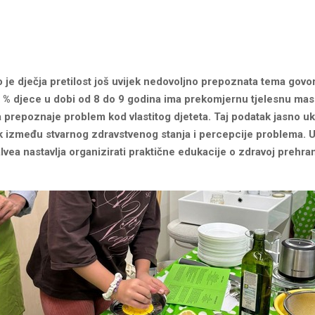
 je dječja pretilost još uvijek nedovoljno prepoznata tema govor
6 % djece u dobi od 8 do 9 godina ima prekomjernu tjelesnu ma
a prepoznaje problem kod vlastitog djeteta. Taj podatak jasno u
ak između stvarnog zdravstvenog stanja i percepcije problema. 
alvea nastavlja organizirati praktične edukacije o zdravoj prehrani