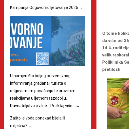
Kampanja Odgovorno ljetovanje 2026
→
O tome koliko
da više od 3
14 % roditelj
velik raskor
Poliklinika S
pretilosti.
U namjeri što boljeg preventivnog
informiranja građana i turista o
odgovornom ponašanju te pravilnim
reakcijama u ljetnom razdoblju,
Ravnateljstvo civilne…
Pročitaj više…
→
Zašto je voda ponekad bijela ili
mliječna?
→