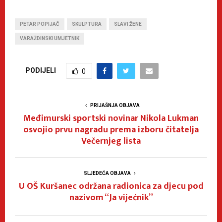
PETAR POPIJAČ
SKULPTURA
SLAVI ŽENE
VARAŽDINSKI UMJETNIK
PODIJELI
0
PRIJAŠNJA OBJAVA
Međimurski sportski novinar Nikola Lukman
osvojio prvu nagradu prema izboru čitatelja
Večernjeg lista
SLJEDEĆA OBJAVA
U OŠ Kuršanec održana radionica za djecu pod
nazivom “Ja vijećnik”