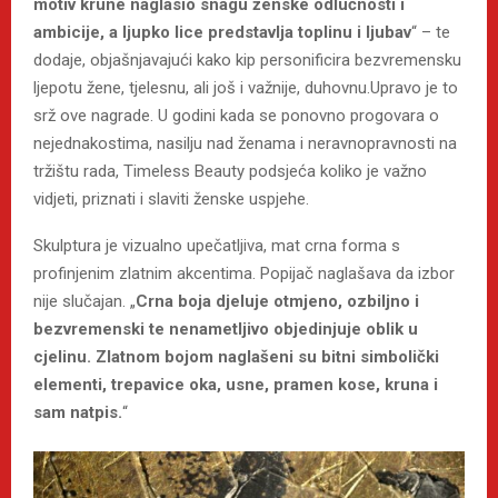
motiv krune naglasio snagu ženske odlučnosti i
ambicije, a ljupko lice predstavlja toplinu i ljubav
“ – te
dodaje, objašnjavajući kako kip personificira bezvremensku
ljepotu žene, tjelesnu, ali još i važnije, duhovnu.Upravo je to
srž ove nagrade. U godini kada se ponovno progovara o
nejednakostima, nasilju nad ženama i neravnopravnosti na
tržištu rada, Timeless Beauty podsjeća koliko je važno
vidjeti, priznati i slaviti ženske uspjehe.
Skulptura je vizualno upečatljiva, mat crna forma s
profinjenim zlatnim akcentima. Popijač naglašava da izbor
nije slučajan. „
Crna boja djeluje otmjeno, ozbiljno i
bezvremenski te nenametljivo objedinjuje oblik u
cjelinu. Zlatnom bojom naglašeni su bitni simbolički
elementi, trepavice oka, usne, pramen kose, kruna i
sam natpis.
“