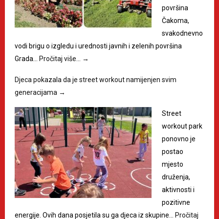
površina
Čakoma,
svakodnevno
vodi brigu o izgledu i urednosti javnih i zelenih površina
Grada…
Pročitaj više…
→
Djeca pokazala da je street workout namijenjen svim
generacijama
→
Street
workout park
ponovno je
postao
mjesto
druženja,
aktivnosti i
pozitivne
energije. Ovih dana posjetila su ga djeca iz skupine…
Pročitaj