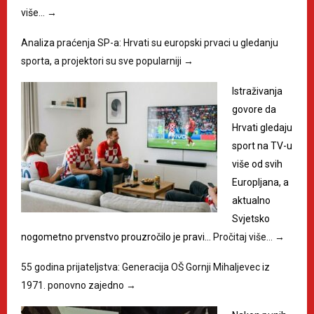
više…
→
Analiza praćenja SP-a: Hrvati su europski prvaci u gledanju
sporta, a projektori su sve popularniji
→
​Istraživanja
govore da
Hrvati gledaju
sport na TV-u
više od svih
Europljana, a
aktualno
Svjetsko
nogometno prvenstvo prouzročilo je pravi…
Pročitaj više…
→
55 godina prijateljstva: Generacija OŠ Gornji Mihaljevec iz
1971. ponovno zajedno
→