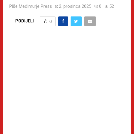
Piše
Međimurje Press
2. prosinca 2025
0
52
PODIJELI
0