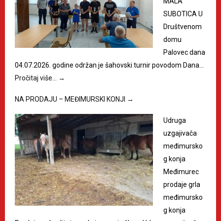
MALA
SUBOTICA U
Društvenom
domu
Palovec dana
04.07.2026. godine održan je šahovski turnir povodom Dana…
Pročitaj više…
→
NA PRODAJU – MEĐIMURSKI KONJI
→
Udruga
uzgajivača
međimursko
g konja
Međimurec
prodaje grla
međimursko
g konja