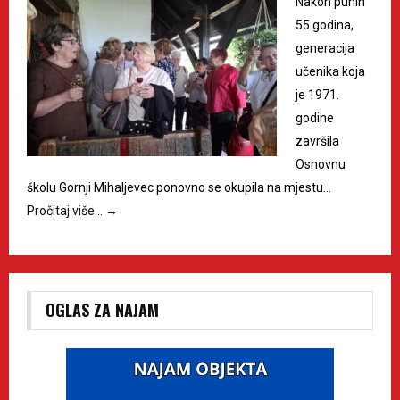
Nakon punih
55 godina,
generacija
učenika koja
je 1971.
godine
završila
Osnovnu
školu Gornji Mihaljevec ponovno se okupila na mjestu…
Pročitaj više…
→
OGLAS ZA NAJAM