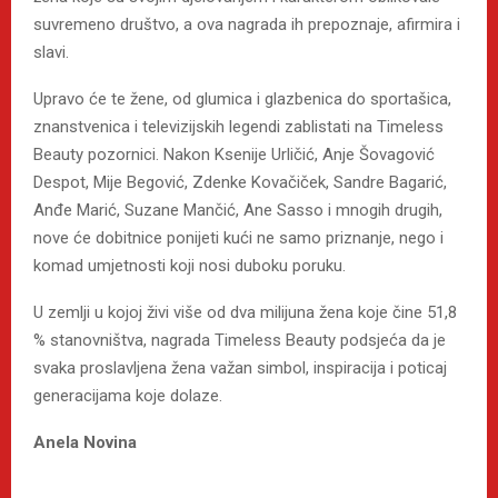
suvremeno društvo, a ova nagrada ih prepoznaje, afirmira i
slavi.
Upravo će te žene, od glumica i glazbenica do sportašica,
znanstvenica i televizijskih legendi zablistati na Timeless
Beauty pozornici. Nakon Ksenije Urličić, Anje Šovagović
Despot, Mije Begović, Zdenke Kovačiček, Sandre Bagarić,
Anđe Marić, Suzane Mančić, Ane Sasso i mnogih drugih,
nove će dobitnice ponijeti kući ne samo priznanje, nego i
komad umjetnosti koji nosi duboku poruku.
U zemlji u kojoj živi više od dva milijuna žena koje čine 51,8
% stanovništva, nagrada Timeless Beauty podsjeća da je
svaka proslavljena žena važan simbol, inspiracija i poticaj
generacijama koje dolaze.
Anela Novina