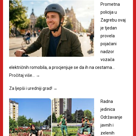
Prometna
policija u
Zagrebu ovaj
je tjedan
provela
pojačani
nadzor
vozača
električnih romobila, a procjenjuje se da ih na cestama…
Pročitaj više…
→
Za ljepši i uredniji grad!
→
Radna
jedinica
Održavanje
javnih i
zelenih