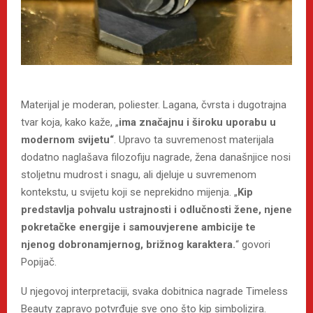
Materijal je moderan, poliester. Lagana, čvrsta i dugotrajna
tvar koja, kako kaže, „
ima značajnu i široku uporabu u
modernom svijetu“
. Upravo ta suvremenost materijala
dodatno naglašava filozofiju nagrade, žena današnjice nosi
stoljetnu mudrost i snagu, ali djeluje u suvremenom
kontekstu, u svijetu koji se neprekidno mijenja. „
Kip
predstavlja pohvalu ustrajnosti i odlučnosti žene, njene
pokretačke energije i samouvjerene ambicije te
njenog dobronamjernog, brižnog karaktera.
“ govori
Popijač.
U njegovoj interpretaciji, svaka dobitnica nagrade Timeless
Beauty zapravo potvrđuje sve ono što kip simbolizira.