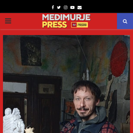
Facebook
Twitter
Instagram
Youtube
Email
PRIMARY
MENU