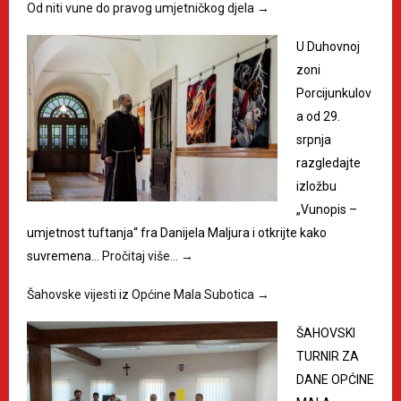
Od niti vune do pravog umjetničkog djela
→
U Duhovnoj
zoni
Porcijunkulov
a od 29.
srpnja
razgledajte
izložbu
„Vunopis –
umjetnost tuftanja“ fra Danijela Maljura i otkrijte kako
suvremena…
Pročitaj više…
→
Šahovske vijesti iz Općine Mala Subotica
→
ŠAHOVSKI
TURNIR ZA
DANE OPĆINE