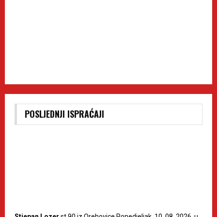
POSLJEDNJI ISPRAĆAJI
Stjepan Lozer
st.90 iz Orehovice Ponedjeljak, 10. 08. 2026. u