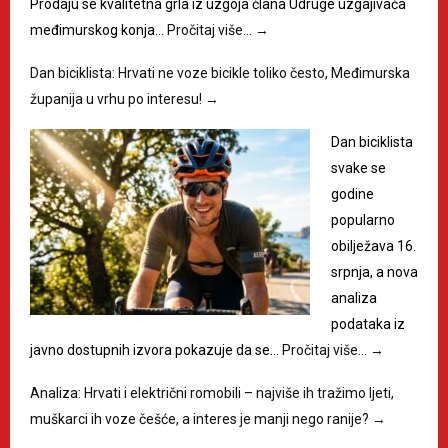
Prodaju se kvalitetna grla iz uzgoja člana Udruge uzgajivača
međimurskog konja…
Pročitaj više…
→
Dan biciklista: Hrvati ne voze bicikle toliko često, Međimurska
županija u vrhu po interesu!
→
Dan biciklista
svake se
godine
popularno
obilježava 16.
srpnja, a nova
analiza
podataka iz
javno dostupnih izvora pokazuje da se…
Pročitaj više…
→
Analiza: Hrvati i električni romobili – najviše ih tražimo ljeti,
muškarci ih voze češće, a interes je manji nego ranije?
→