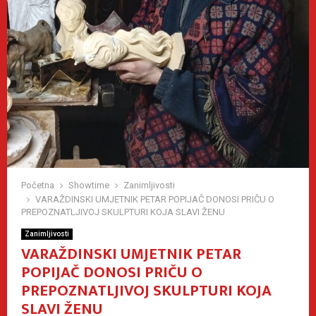
Početna
Showtime
Zanimljivosti
VARAŽDINSKI UMJETNIK PETAR POPIJAČ DONOSI PRIČU O
PREPOZNATLJIVOJ SKULPTURI KOJA SLAVI ŽENU
Zanimljivosti
VARAŽDINSKI UMJETNIK PETAR
POPIJAČ DONOSI PRIČU O
PREPOZNATLJIVOJ SKULPTURI KOJA
SLAVI ŽENU