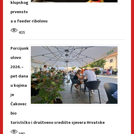
klupskog
prvenstv
a u feeder ribolovu
405
Porcijunk
ulovo
2026. –
pet dana
u kojima
je
Čakovec
bio
turističko i društveno središte sjevera Hrvatske
380