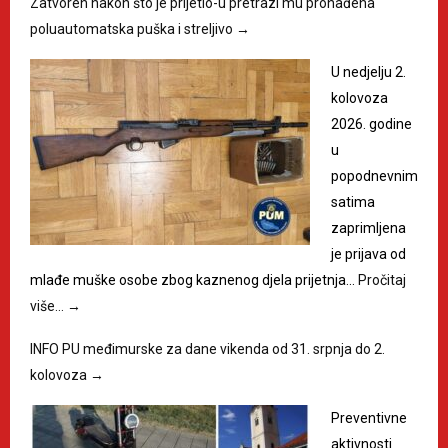
Zatvoren nakon što je prijetio-u pretrazi mu pronađena
poluautomatska puška i streljivo
→
U nedjelju 2.
kolovoza
2026. godine
u
popodnevnim
satima
zaprimljena
je prijava od
mlađe muške osobe zbog kaznenog djela prijetnja…
Pročitaj
više…
→
INFO PU međimurske za dane vikenda od 31. srpnja do 2.
kolovoza
→
Preventivne
aktivnosti