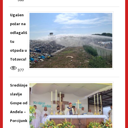
Ugašen
požar na
odlagališ
tu
otpada u
Totovcu!
377
Središnje
slavlje
Gospe od
Anđela –
Porcijunk