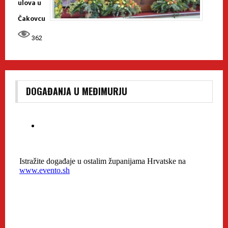
ulova u
Čakovcu
362
DOGAĐANJA U MEĐIMURJU