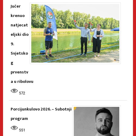
Jučer
krenuo
natjecat
eljski dio
9.
Svjetsko
g
prvenstv
a u ribolovu
572
Porcijunkulovo 2026. – Subotnji
program
551