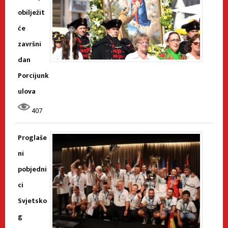
obilježit
će
završni
dan
Porcijunk
ulova
407
Proglaše
ni
pobjedni
ci
Svjetsko
g