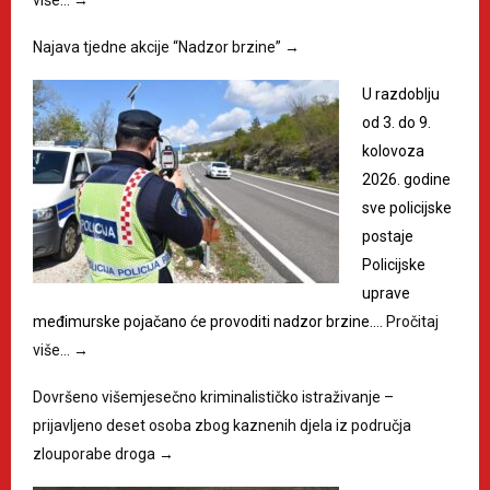
Najava tjedne akcije “Nadzor brzine”
→
U razdoblju
od 3. do 9.
kolovoza
2026. godine
sve policijske
postaje
Policijske
uprave
međimurske pojačano će provoditi nadzor brzine.…
Pročitaj
više…
→
Dovršeno višemjesečno kriminalističko istraživanje –
prijavljeno deset osoba zbog kaznenih djela iz područja
zlouporabe droga
→