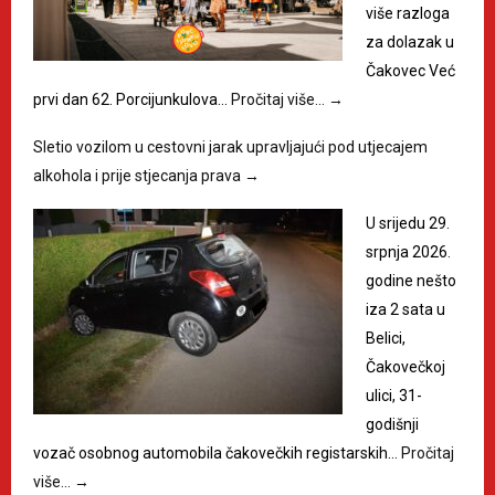
više razloga
za dolazak u
Čakovec Već
prvi dan 62. Porcijunkulova…
Pročitaj više…
→
Sletio vozilom u cestovni jarak upravljajući pod utjecajem
alkohola i prije stjecanja prava
→
U srijedu 29.
srpnja 2026.
godine nešto
iza 2 sata u
Belici,
Čakovečkoj
ulici, 31-
godišnji
vozač osobnog automobila čakovečkih registarskih…
Pročitaj
više…
→