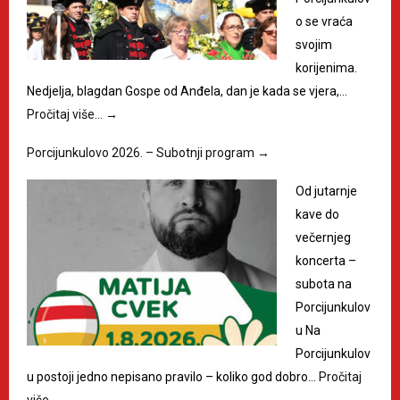
o se vraća
svojim
korijenima.
Nedjelja, blagdan Gospe od Anđela, dan je kada se vjera,…
Pročitaj više…
→
Porcijunkulovo 2026. – Subotnji program
→
Od jutarnje
kave do
večernjeg
koncerta –
subota na
Porcijunkulov
u Na
Porcijunkulov
u postoji jedno nepisano pravilo – koliko god dobro…
Pročitaj
više…
→