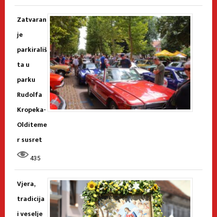
Zatvaran
je
parkirališ
ta u
parku
Rudolfa
Kropeka-
Olditeme
r susret
435
Vjera,
tradicija
i veselje