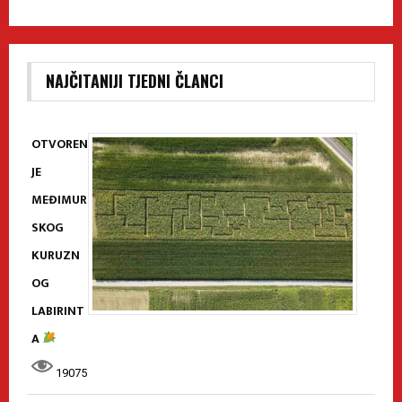
NAJČITANIJI TJEDNI ČLANCI
OTVOREN
JE
MEĐIMUR
SKOG
KURUZN
OG
LABIRINT
A
19075