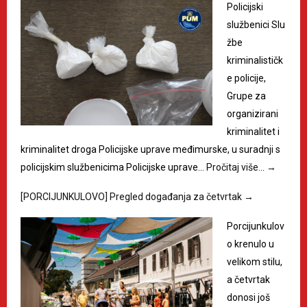
Policijski
službenici Slu
žbe
kriminalističk
e policije,
Grupe za
organizirani
kriminalitet i
kriminalitet droga Policijske uprave međimurske, u suradnji s
policijskim službenicima Policijske uprave…
Pročitaj više…
→
[PORCIJUNKULOVO] Pregled događanja za četvrtak
→
Porcijunkulov
o krenulo u
velikom stilu,
a četvrtak
donosi još