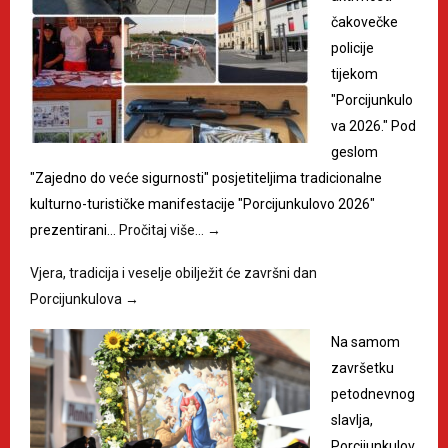
čakovečke
policije
tijekom
"Porcijunkulo
va 2026." Pod
geslom
"Zajedno do veće sigurnosti" posjetiteljima tradicionalne
kulturno-turističke manifestacije "Porcijunkulovo 2026"
prezentirani…
Pročitaj više…
→
Vjera, tradicija i veselje obilježit će završni dan
Porcijunkulova
→
Na samom
završetku
petodnevnog
slavlja,
Porcijunkulov