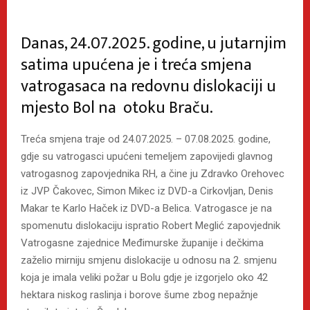
Danas, 24.07.2025. godine, u jutarnjim
satima upućena je i treća smjena
vatrogasaca na redovnu dislokaciji u
mjesto Bol na otoku Braču.
Treća smjena traje od 24.07.2025. – 07.08.2025. godine,
gdje su vatrogasci upućeni temeljem zapovijedi glavnog
vatrogasnog zapovjednika RH, a čine ju Zdravko Orehovec
iz JVP Čakovec, Simon Mikec iz DVD-a Cirkovljan, Denis
Makar te Karlo Haček iz DVD-a Belica. Vatrogasce je na
spomenutu dislokaciju ispratio Robert Meglić zapovjednik
Vatrogasne zajednice Međimurske županije i dečkima
zaželio mirniju smjenu dislokacije u odnosu na 2. smjenu
koja je imala veliki požar u Bolu gdje je izgorjelo oko 42
hektara niskog raslinja i borove šume zbog nepažnje