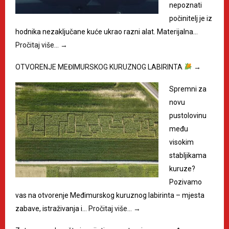
nepoznati
počinitelj je iz
hodnika nezaključane kuće ukrao razni alat. Materijalna…
Pročitaj više…
→
OTVORENJE MEĐIMURSKOG KURUZNOG LABIRINTA
→
Spremni za
novu
pustolovinu
među
visokim
stabljikama
kuruze?
Pozivamo
vas na otvorenje Međimurskog kuruznog labirinta – mjesta
zabave, istraživanja i…
Pročitaj više…
→