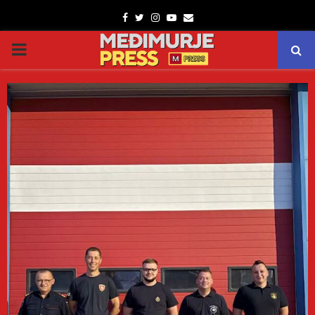
Facebook
Twitter
Instagram
Youtube
Email
PRIMARY
MENU