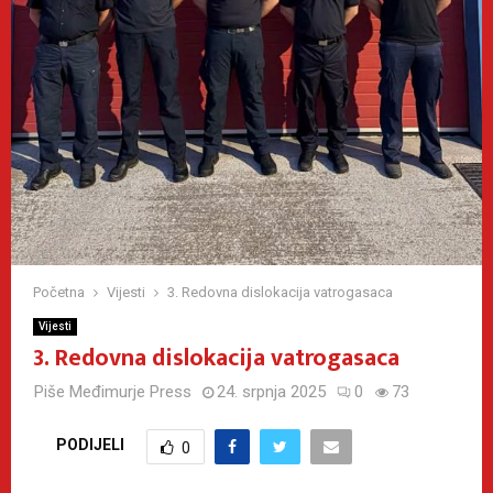
Početna
Vijesti
3. Redovna dislokacija vatrogasaca
Vijesti
3. Redovna dislokacija vatrogasaca
Piše
Međimurje Press
24. srpnja 2025
0
73
PODIJELI
0