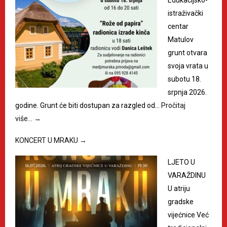
Edukacijsko-
istraživački
centar
Matulov
grunt otvara
svoja vrata u
subotu 18.
srpnja 2026.
godine. Grunt će biti dostupan za razgled od…
Pročitaj
više…
→
KONCERT U MRAKU
→
LJETO U
VARAŽDINU
U atriju
gradske
vijećnice Već