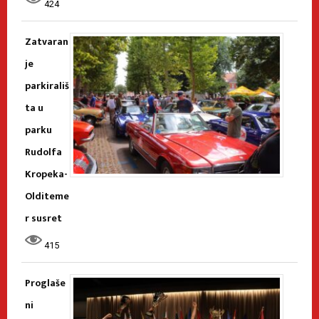
424
Zatvaran
je
parkirališ
ta u
parku
Rudolfa
Kropeka-
Olditeme
r susret
415
Proglaše
ni