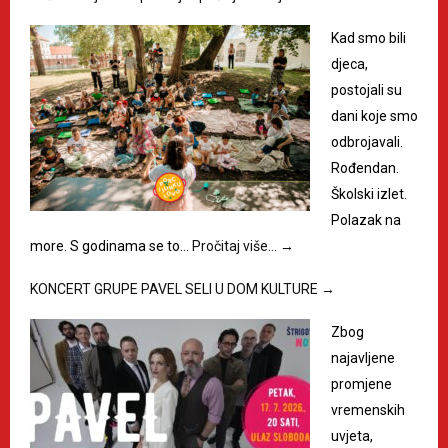
Kad smo bili
djeca,
postojali su
dani koje smo
odbrojavali.
Rođendan.
Školski izlet.
Polazak na
more. S godinama se to…
Pročitaj više…
→
KONCERT GRUPE PAVEL SELI U DOM KULTURE
→
Zbog
najavljene
promjene
vremenskih
uvjeta,