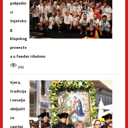
pobjedni
ci
Svjetsko
g
klupskog
prvenstv
a u feeder ribolovu
395
Vjera,
tradicija
i veselje
obilježit
će
završni