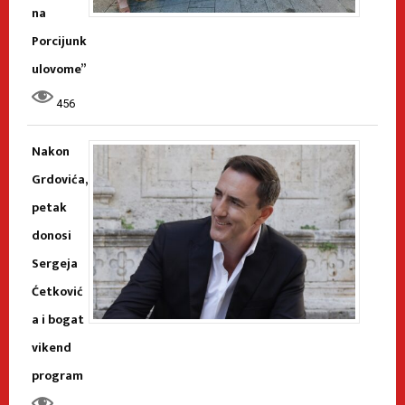
na
Porcijunk
ulovome”
456
Nakon
Grdovića,
petak
donosi
Sergeja
Ćetković
a i bogat
vikend
program