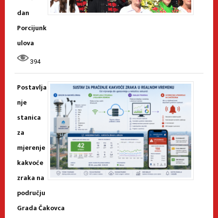
dan
Porcijunk
ulova
394
Postavlja
nje
stanica
za
mjerenje
kakvoće
zraka na
području
Grada Čakovca