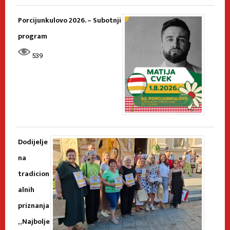
Porcijunkulovo 2026. – Subotnji
program
539
Dodijelje
na
tradicion
alnih
priznanja
„Najbolje