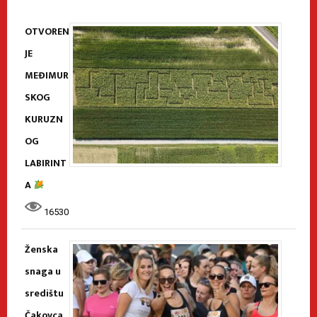
OTVOREN
JE
MEĐIMUR
SKOG
KURUZN
OG
LABIRINT
A
16530
Ženska
snaga u
središtu
Čakovca