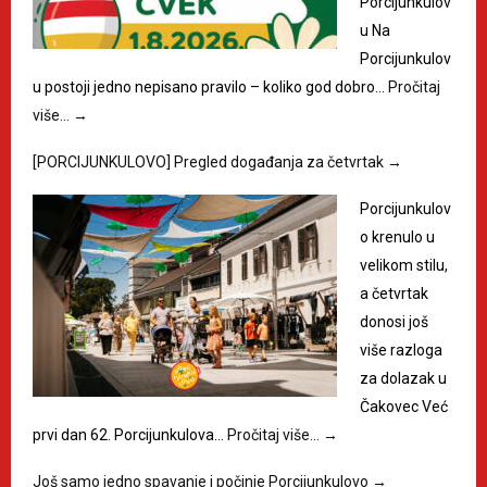
Porcijunkulov
u Na
Porcijunkulov
u postoji jedno nepisano pravilo – koliko god dobro…
Pročitaj
više…
→
[PORCIJUNKULOVO] Pregled događanja za četvrtak
→
Porcijunkulov
o krenulo u
velikom stilu,
a četvrtak
donosi još
više razloga
za dolazak u
Čakovec Već
prvi dan 62. Porcijunkulova…
Pročitaj više…
→
Još samo jedno spavanje i počinje Porcijunkulovo
→