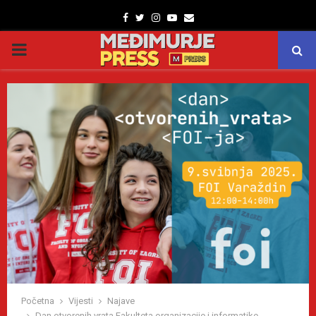
Facebook
Twitter
Instagram
Youtube
Email
PRIMARY
MENU
Početna
Vijesti
Najave
Dan otvorenih vrata Fakulteta organizacije i informatike