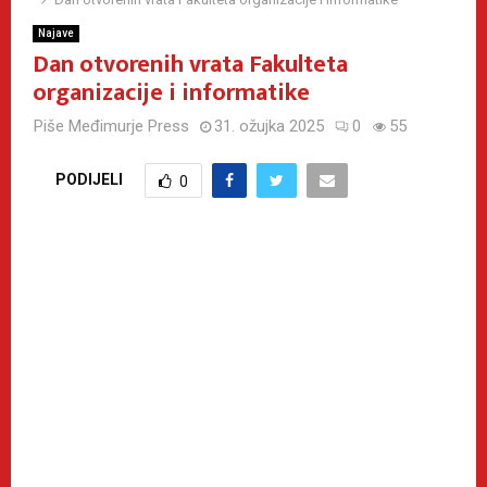
Najave
Dan otvorenih vrata Fakulteta
organizacije i informatike
Piše
Međimurje Press
31. ožujka 2025
0
55
PODIJELI
0