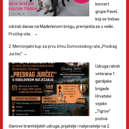
koncert
grupe Pavel,
koji se trebao
održati danas na Mađerkinom bregu, premješta se u veliki…
Pročitaj više…
→
2. Memorijalni kup za prvu žrtvu Domovinskog rata „Predrag
Jurčec“
→
Udruga ratnih
veterana 1.
gardijske
brigade
Hrvatske
vojske
„Tigrovi“
poziva
članove braniteljskih udruga, prijatelje i natjecatelje na 2.