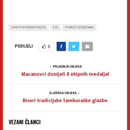
DAN OTVORENIH VRATA
FOI
POMOĆ UČENICIMA
PODIJELI
0
PRIJAŠNJA OBJAVA
Macanovci donijeli 8 ekipnih medalja!
SLJEDEĆA OBJAVA
Biseri tradicijske tamburaške glazbe
VEZANI ČLANCI