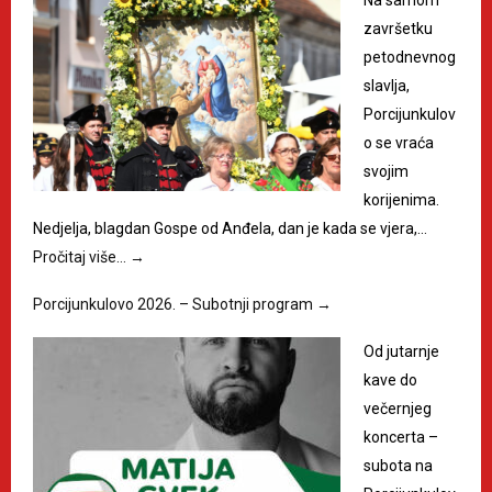
Na samom
završetku
petodnevnog
slavlja,
Porcijunkulov
o se vraća
svojim
korijenima.
Nedjelja, blagdan Gospe od Anđela, dan je kada se vjera,…
Pročitaj više…
→
Porcijunkulovo 2026. – Subotnji program
→
Od jutarnje
kave do
večernjeg
koncerta –
subota na