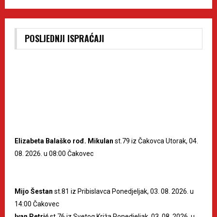
POSLJEDNJI ISPRAĆAJI
Elizabeta Balaško rođ. Mikulan
st.79 iz Čakovca Utorak, 04.
08. 2026. u 08:00 Čakovec
Mijo Šestan
st.81 iz Pribislavca Ponedjeljak, 03. 08. 2026. u
14:00 Čakovec
Ivan Petrić
st.76 iz Svetog Križa Ponedjeljak, 03. 08. 2026. u