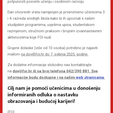
potpunosti posvete učenju i osobnom razvoju.
Dan otvorenih vrata namijenjen je prvenstveno učenicima 3.
i 4. razreda srednjih škola kako bi ih upoznali s našim
studijskim programima, uvjetima upisa, studentskom
razmjenom, stručnom praksom i brojnim izvannastavnim
aktivnostima koje FOI nudi.
Grupne dolaske (više od 10 osoba) potrebno je najaviti
mailom
na dov@foi.hr do 7. svibnja 2025. godine.
Za dodatne informacije slobodno nas kontaktirajte
na
dov@foi.hr ili na broj telefona 042/390 881. Sve
informacije budu dostupne i na našim
web stranicama
.
Cilj nam je pomoći učenicima u donošenju
informiranih odluka o nastavku
obrazovanja i budućoj karijeri!
(FOI