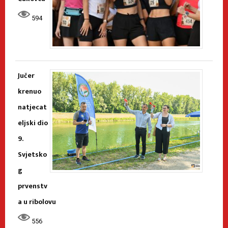
594
Jučer
krenuo
natjecat
eljski dio
9.
Svjetsko
g
prvenstv
a u ribolovu
556