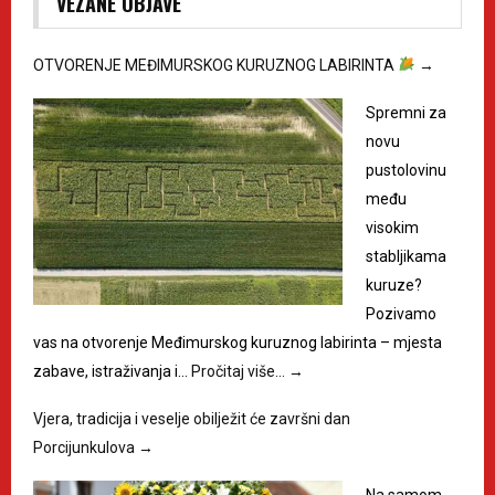
VEZANE OBJAVE
OTVORENJE MEĐIMURSKOG KURUZNOG LABIRINTA
→
Spremni za
novu
pustolovinu
među
visokim
stabljikama
kuruze?
Pozivamo
vas na otvorenje Međimurskog kuruznog labirinta – mjesta
zabave, istraživanja i…
Pročitaj više…
→
Vjera, tradicija i veselje obilježit će završni dan
Porcijunkulova
→